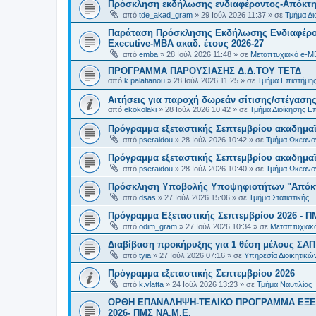
Πρόσκληση εκδήλωσης ενδιαφέροντος-Απόκτησ
από
tde_akad_gram
»
29 Ιούλ 2026 11:37
» σε
Τμήμα Δι
Παράταση Πρόσκλησης Εκδήλωσης Ενδιαφέρον
Executive-MBΑ ακαδ. έτους 2026-27
από
emba
»
28 Ιούλ 2026 11:48
» σε
Μεταπτυχιακό e-M
ΠΡΟΓΡΑΜΜΑ ΠΑΡΟΥΣΙΑΣΗΣ Δ.Δ.ΤΟΥ ΤΕΤΔ
από
k.palatianou
»
28 Ιούλ 2026 11:25
» σε
Τμήμα Επιστήμης
Αιτήσεις για παροχή δωρεάν σίτισης/στέγασης
από
ekokolaki
»
28 Ιούλ 2026 10:42
» σε
Τμήμα Διοίκησης Ε
Πρόγραμμα εξεταστικής Σεπτεμβρίου ακαδημαϊ
από
pseraidou
»
28 Ιούλ 2026 10:42
» σε
Τμήμα Ωκεανο
Πρόγραμμα εξεταστικής Σεπτεμβρίου ακαδημαϊ
από
pseraidou
»
28 Ιούλ 2026 10:40
» σε
Τμήμα Ωκεανο
Πρόσκληση Υποβολής Υποψηφιοτήτων "Απόκτη
από
dsas
»
27 Ιούλ 2026 15:06
» σε
Τμήμα Στατιστικής
Πρόγραμμα Εξεταστικής Σεπτεμβρίου 2026 - Π
από
odim_gram
»
27 Ιούλ 2026 10:34
» σε
Μεταπτυχιακ
Διαβίβαση προκήρυξης για 1 θέση μέλους ΣΑ
από
tyia
»
27 Ιούλ 2026 07:16
» σε
Υπηρεσία Διοικητικ
Πρόγραμμα εξεταστικής Σεπτεμβρίου 2026
από
k.vlatta
»
24 Ιούλ 2026 13:23
» σε
Τμήμα Ναυτιλίας
ΟΡΘΗ ΕΠΑΝΑΛΗΨΗ-ΤΕΛΙΚΟ ΠΡΟΓΡΑΜΜΑ ΕΞΕ
2026- ΠΜΣ ΝΑ.Μ.Ε.