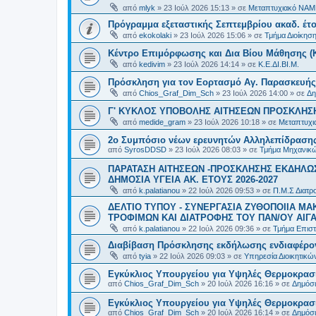
από
mlyk
»
23 Ιούλ 2026 15:13
» σε
Μεταπτυχιακό ΝΑΜ
Πρόγραμμα εξεταστικής Σεπτεμβρίου ακαδ. έτο
από
ekokolaki
»
23 Ιούλ 2026 15:06
» σε
Τμήμα Διοίκησ
Κέντρο Επιμόρφωσης και Δια Βίου Μάθησης (Κ.
από
kedivim
»
23 Ιούλ 2026 14:14
» σε
Κ.Ε.ΔΙ.ΒΙ.Μ.
Πρόσκληση για τον Εορτασμό Αγ. Παρασκευής
από
Chios_Graf_Dim_Sch
»
23 Ιούλ 2026 14:00
» σε
Δη
Γ' ΚΥΚΛΟΣ ΥΠΟΒΟΛΗΣ ΑΙΤΗΣΕΩΝ ΠΡΟΣΚΛΗΣΗ
από
medide_gram
»
23 Ιούλ 2026 10:18
» σε
Μεταπτυχι
2ο Συμπόσιο νέων ερευνητών Αλληλεπίδρασ
από
SyrosDDSD
»
23 Ιούλ 2026 08:03
» σε
Τμήμα Μηχανικώ
ΠΑΡΑΤΑΣΗ ΑΙΤΗΣΕΩΝ -ΠΡΟΣΚΛΗΣΗΣ ΕΚΔΗΛΩΣ
ΔΗΜΟΣΙΑ ΥΓΕΙΑ AK. ETOYΣ 2026-2027
από
k.palatianou
»
22 Ιούλ 2026 09:53
» σε
Π.Μ.Σ Διατρο
ΔΕΛΤΙΟ ΤΥΠΟΥ - ΣΥΝΕΡΓΑΣΙΑ ΖΥΘΟΠΟΙΙΑ Μ
ΤΡΟΦΙΜΩΝ ΚΑΙ ΔΙΑΤΡΟΦΗΣ ΤΟΥ ΠΑΝ/ΟΥ ΑΙΓΑ
από
k.palatianou
»
22 Ιούλ 2026 09:36
» σε
Τμήμα Επιστ
Διαβίβαση Πρόσκλησης εκδήλωσης ενδιαφέρο
από
tyia
»
22 Ιούλ 2026 09:03
» σε
Υπηρεσία Διοικητικ
Εγκύκλιος Υπουργείου για Υψηλές Θερμοκρασ
από
Chios_Graf_Dim_Sch
»
20 Ιούλ 2026 16:16
» σε
Δημόσι
Εγκύκλιος Υπουργείου για Υψηλές Θερμοκρασ
από
Chios_Graf_Dim_Sch
»
20 Ιούλ 2026 16:14
» σε
Δημόσι