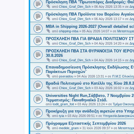
Πρόσκληση ΠΒΑ "Πρωτοπόρες Διαδρομές: Θαλά
από
Chios_Graf_Dim_Sch
»
06 Αύγ 2026 13:35
» σε
Δη
Πρόσκληση ΠΒΑ Προϊόντα του Βορείου Αιγαίου
από
Chios_Graf_Dim_Sch
»
06 Αύγ 2026 13:17
» σε
Δη
MBA in Shipping 2026-2027 |Overall detailed s
από
shipping-mba
»
05 Αύγ 2026 14:07
» σε
Μεταπτυχια
ΠΡΟΣΚΛΗΣΗ ΠΒΑ ΓΙΑ ΒΡΑΔΙΑ ΠΟΛΙΤΙΣΜΟΥ ΣΤΟ
από
Chios_Graf_Dim_Sch
»
04 Αύγ 2026 14:20
» σε
Δη
ΠΡΟΣΚΛΗΣΗ ΠΒΑ ΣΤΑ ΘΥΡΑΝΟΙΞΙΑ ΤΟΥ ΙΕΡΟ
30.8.2026
από
Chios_Graf_Dim_Sch
»
04 Αύγ 2026 14:15
» σε
Δη
Επαναδημοσίευση Πρόσκλησης Εκδήλωσης Ενδι
Παράκτιων Περιοχών¨
από
pseraidou
»
04 Αύγ 2026 13:31
» σε
Π.Μ.Σ Ολοκληρ
Βραδιά Πολιτισμού στο Κατέλλι της Χίου 28.8.
από
Chios_Graf_Dim_Sch
»
03 Αύγ 2026 16:02
» σε
Δη
Universities Night Run,Σάββατο, 7 Νοεμβρίου 2
Τερματισμός: Παναθηναϊκό Στάδ.
από
todit_gram_foit
»
03 Αύγ 2026 13:24
» σε
Τμήμα Οικονομ
Προκήρυξη για την ανάδειξη αιρετών στο Υπη
από
tyia
»
03 Αύγ 2026 09:51
» σε
Υπηρεσία Διοικητικ
Πρόγραμμα Εξεταστικής Σεπτεμβρίου 2026
από
medide_gram
»
31 Ιούλ 2026 09:37
» σε
Μεταπτυχι