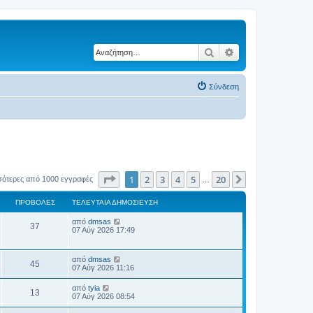
Αναζήτηση
Ειδική αναζήτηση
Σύνδεση
Σελίδα
1
από
20
1
2
3
4
5
20
Επόμενη
σότερες από 1000 εγγραφές
…
ΠΡΟΒΟΛΈΣ
ΤΕΛΕΥΤΑΊΑ ΔΗΜΟΣΊΕΥΣΗ
Τ
από
dmsas
Π
37
ε
07 Αύγ 2026 17:49
λ
ρ
ε
υ
Τ
από
dmsas
ο
Π
τ
45
ε
07 Αύγ 2026 11:16
α
λ
β
ί
ρ
ε
Τ
α
από
tyia
Π
13
υ
ε
δ
07 Αύγ 2026 08:54
ο
ο
τ
λ
η
α
ρ
ε
μ