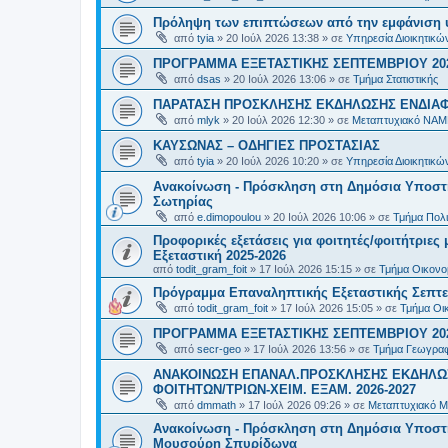
Πρόληψη των επιπτώσεων από την εμφάνιση 
από
tyia
»
20 Ιούλ 2026 13:38
» σε
Υπηρεσία Διοικητικ
ΠΡΟΓΡΑΜΜΑ ΕΞΕΤΑΣΤΙΚΗΣ ΣΕΠΤΕΜΒΡΙΟΥ 20
από
dsas
»
20 Ιούλ 2026 13:06
» σε
Τμήμα Στατιστικής
ΠΑΡΑΤΑΣΗ ΠΡΟΣΚΛΗΣΗΣ ΕΚΔΗΛΩΣΗΣ ΕΝΔΙΑΦΕ
από
mlyk
»
20 Ιούλ 2026 12:30
» σε
Μεταπτυχιακό ΝΑΜ
ΚΑΥΣΩΝΑΣ – ΟΔΗΓΙΕΣ ΠΡΟΣΤΑΣΙΑΣ
από
tyia
»
20 Ιούλ 2026 10:20
» σε
Υπηρεσία Διοικητικ
Ανακοίνωση - Πρόσκληση στη Δημόσια Υποστήρ
Σωτηρίας
από
e.dimopoulou
»
20 Ιούλ 2026 10:06
» σε
Τμήμα Πολι
Προφορικές εξετάσεις για φοιτητές/φοιτήτριε
Εξεταστική 2025-2026
από
todit_gram_foit
»
17 Ιούλ 2026 15:15
» σε
Τμήμα Οικονομ
Πρόγραμμα Επαναληπτικής Εξεταστικής Σεπτε
από
todit_gram_foit
»
17 Ιούλ 2026 15:05
» σε
Τμήμα Οικ
ΠΡΟΓΡΑΜΜΑ ΕΞΕΤΑΣΤΙΚΗΣ ΣΕΠΤΕΜΒΡΙΟΥ 20
από
secr-geo
»
17 Ιούλ 2026 13:56
» σε
Τμήμα Γεωγραφ
ΑΝΑΚΟΙΝΩΣΗ ΕΠΑΝΑΛ.ΠΡΟΣΚΛΗΣΗΣ ΕΚΔΗΛΩΣ
ΦΟΙΤΗΤΩΝ/ΤΡΙΩΝ-ΧΕΙΜ. ΕΞΑΜ. 2026-2027
από
dmmath
»
17 Ιούλ 2026 09:26
» σε
Μεταπτυχιακό Μ
Ανακοίνωση - Πρόσκληση στη Δημόσια Υποστήρι
Μουσούρη Σπυρίδωνα