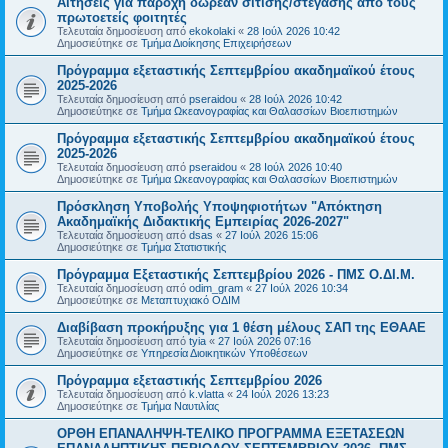
Αιτήσεις για παροχή δωρεάν σίτισης/στέγασης από τους
πρωτοετείς φοιτητές
Τελευταία δημοσίευση από
ekokolaki
«
28 Ιούλ 2026 10:42
Δημοσιεύτηκε σε
Τμήμα Διοίκησης Επιχειρήσεων
Πρόγραμμα εξεταστικής Σεπτεμβρίου ακαδημαϊκού έτους
2025-2026
Τελευταία δημοσίευση από
pseraidou
«
28 Ιούλ 2026 10:42
Δημοσιεύτηκε σε
Τμήμα Ωκεανογραφίας και Θαλασσίων Βιοεπιστημών
Πρόγραμμα εξεταστικής Σεπτεμβρίου ακαδημαϊκού έτους
2025-2026
Τελευταία δημοσίευση από
pseraidou
«
28 Ιούλ 2026 10:40
Δημοσιεύτηκε σε
Τμήμα Ωκεανογραφίας και Θαλασσίων Βιοεπιστημών
Πρόσκληση Υποβολής Υποψηφιοτήτων "Απόκτηση
Ακαδημαϊκής Διδακτικής Εμπειρίας 2026-2027"
Τελευταία δημοσίευση από
dsas
«
27 Ιούλ 2026 15:06
Δημοσιεύτηκε σε
Τμήμα Στατιστικής
Πρόγραμμα Εξεταστικής Σεπτεμβρίου 2026 - ΠΜΣ Ο.ΔΙ.Μ.
Τελευταία δημοσίευση από
odim_gram
«
27 Ιούλ 2026 10:34
Δημοσιεύτηκε σε
Μεταπτυχιακό ΟΔΙΜ
Διαβίβαση προκήρυξης για 1 θέση μέλους ΣΑΠ της ΕΘΑΑΕ
Τελευταία δημοσίευση από
tyia
«
27 Ιούλ 2026 07:16
Δημοσιεύτηκε σε
Υπηρεσία Διοικητικών Υποθέσεων
Πρόγραμμα εξεταστικής Σεπτεμβρίου 2026
Τελευταία δημοσίευση από
k.vlatta
«
24 Ιούλ 2026 13:23
Δημοσιεύτηκε σε
Τμήμα Ναυτιλίας
ΟΡΘΗ ΕΠΑΝΑΛΗΨΗ-ΤΕΛΙΚΟ ΠΡΟΓΡΑΜΜΑ ΕΞΕΤΑΣΕΩΝ