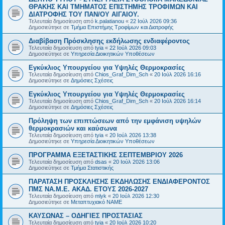
ΘΡΑΚΗΣ ΚΑΙ ΤΜΗΜΑΤΟΣ ΕΠΙΣΤΗΜΗΣ ΤΡΟΦΙΜΩΝ ΚΑΙ
ΔΙΑΤΡΟΦΗΣ ΤΟΥ ΠΑΝ/ΟΥ ΑΙΓΑΙΟΥ.
Τελευταία δημοσίευση από
k.palatianou
«
22 Ιούλ 2026 09:36
Δημοσιεύτηκε σε
Τμήμα Επιστήμης Τροφίμων και Διατροφής
Διαβίβαση Πρόσκλησης εκδήλωσης ενδιαφέροντος
Τελευταία δημοσίευση από
tyia
«
22 Ιούλ 2026 09:03
Δημοσιεύτηκε σε
Υπηρεσία Διοικητικών Υποθέσεων
Εγκύκλιος Υπουργείου για Υψηλές Θερμοκρασίες
Τελευταία δημοσίευση από
Chios_Graf_Dim_Sch
«
20 Ιούλ 2026 16:16
Δημοσιεύτηκε σε
Δημόσιες Σχέσεις
Εγκύκλιος Υπουργείου για Υψηλές Θερμοκρασίες
Τελευταία δημοσίευση από
Chios_Graf_Dim_Sch
«
20 Ιούλ 2026 16:14
Δημοσιεύτηκε σε
Δημόσιες Σχέσεις
Πρόληψη των επιπτώσεων από την εμφάνιση υψηλών
θερμοκρασιών και καύσωνα
Τελευταία δημοσίευση από
tyia
«
20 Ιούλ 2026 13:38
Δημοσιεύτηκε σε
Υπηρεσία Διοικητικών Υποθέσεων
ΠΡΟΓΡΑΜΜΑ ΕΞΕΤΑΣΤΙΚΗΣ ΣΕΠΤΕΜΒΡΙΟΥ 2026
Τελευταία δημοσίευση από
dsas
«
20 Ιούλ 2026 13:06
Δημοσιεύτηκε σε
Τμήμα Στατιστικής
ΠΑΡΑΤΑΣΗ ΠΡΟΣΚΛΗΣΗΣ ΕΚΔΗΛΩΣΗΣ ΕΝΔΙΑΦΕΡΟΝΤΟΣ
ΠΜΣ ΝΑ.Μ.Ε. ΑΚΑΔ. ΕΤΟΥΣ 2026-2027
Τελευταία δημοσίευση από
mlyk
«
20 Ιούλ 2026 12:30
Δημοσιεύτηκε σε
Μεταπτυχιακό ΝΑΜΕ
ΚΑΥΣΩΝΑΣ – ΟΔΗΓΙΕΣ ΠΡΟΣΤΑΣΙΑΣ
Τελευταία δημοσίευση από
tyia
«
20 Ιούλ 2026 10:20