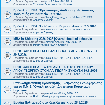
Τελευταία δημοσίευση από
tyia
«
07 Αύγ 2026 08:54
Δημοσιεύτηκε σε
Υπηρεσία Διοικητικών Υποθέσεων
Πρόσκληση ΠΒΑ "Πρωτοπόρες Διαδρομές: Θαλάσσιος
Τουρισμός και Ναυτιλία "3.9.2026
Τελευταία δημοσίευση από
Chios_Graf_Dim_Sch
«
06 Αύγ 2026 13:35
Δημοσιεύτηκε σε
Δημόσιες Σχέσεις
Πρόσκληση ΠΒΑ Προϊόντα του Βορείου Αιγαίου 3.9.2026
Τελευταία δημοσίευση από
Chios_Graf_Dim_Sch
«
06 Αύγ 2026 13:17
Δημοσιεύτηκε σε
Δημόσιες Σχέσεις
MBA in Shipping 2026-2027 |Overall detailed schedule
Τελευταία δημοσίευση από
shipping-mba
«
05 Αύγ 2026 14:07
Δημοσιεύτηκε σε
Μεταπτυχιακό MBA in Shipping
ΠΡΟΣΚΛΗΣΗ ΠΒΑ ΓΙΑ ΒΡΑΔΙΑ ΠΟΛΙΤΙΣΜΟΥ ΣΤΟ CASTELLI
29.8.2026
Τελευταία δημοσίευση από
Chios_Graf_Dim_Sch
«
04 Αύγ 2026 14:20
Δημοσιεύτηκε σε
Δημόσιες Σχέσεις
ΠΡΟΣΚΛΗΣΗ ΠΒΑ ΣΤΑ ΘΥΡΑΝΟΙΞΙΑ ΤΟΥ ΙΕΡΟΥ ΝΑΟΥ
ΑΓΙΟΥ ΓΕΩΡΓΙΟΥ ΣΤΟΝ ΑΓ. ΓΕΩΡΓΗ ΣΥΚΟΥΣΗ 30.8.2026
Τελευταία δημοσίευση από
Chios_Graf_Dim_Sch
«
04 Αύγ 2026 14:15
Δημοσιεύτηκε σε
Δημόσιες Σχέσεις
Επαναδημοσίευση Πρόσκλησης Εκδήλωσης Ενδιαφέροντος
για το Π.Μ.Σ. ¨Ολοκληρωμένη Διαχείριση Παράκτιων
Περιοχών¨
Τελευταία δημοσίευση από
pseraidou
«
04 Αύγ 2026 13:31
Δημοσιεύτηκε σε
Π.Μ.Σ Ολοκληρωμένη Διαχείριση Παράκτιων Περιοχών
Βραδιά Πολιτισμού στο Κατέλλι της Χίου 28.8.2026