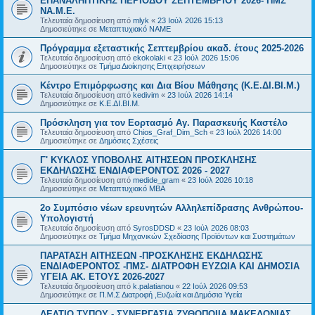
ΕΠΑΝΑΛΗΠΤΙΚΗΣ ΠΕΡΙΟΔΟΥ ΣΕΠΤΕΜΒΡΙΟΥ 2026- ΠΜΣ
ΝΑ.Μ.Ε.
Τελευταία δημοσίευση από
mlyk
«
23 Ιούλ 2026 15:13
Δημοσιεύτηκε σε
Μεταπτυχιακό ΝΑΜΕ
Πρόγραμμα εξεταστικής Σεπτεμβρίου ακαδ. έτους 2025-2026
Τελευταία δημοσίευση από
ekokolaki
«
23 Ιούλ 2026 15:06
Δημοσιεύτηκε σε
Τμήμα Διοίκησης Επιχειρήσεων
Κέντρο Επιμόρφωσης και Δια Βίου Μάθησης (Κ.Ε.ΔΙ.ΒΙ.Μ.)
Τελευταία δημοσίευση από
kedivim
«
23 Ιούλ 2026 14:14
Δημοσιεύτηκε σε
Κ.Ε.ΔΙ.ΒΙ.Μ.
Πρόσκληση για τον Εορτασμό Αγ. Παρασκευής Καστέλο
Τελευταία δημοσίευση από
Chios_Graf_Dim_Sch
«
23 Ιούλ 2026 14:00
Δημοσιεύτηκε σε
Δημόσιες Σχέσεις
Γ' ΚΥΚΛΟΣ ΥΠΟΒΟΛΗΣ ΑΙΤΗΣΕΩΝ ΠΡΟΣΚΛΗΣΗΣ
ΕΚΔΗΛΩΣΗΣ ΕΝΔΙΑΦΕΡΟΝΤΟΣ 2026 - 2027
Τελευταία δημοσίευση από
medide_gram
«
23 Ιούλ 2026 10:18
Δημοσιεύτηκε σε
Μεταπτυχιακό MBA
2ο Συμπόσιο νέων ερευνητών Αλληλεπίδρασης Ανθρώπου-
Υπολογιστή
Τελευταία δημοσίευση από
SyrosDDSD
«
23 Ιούλ 2026 08:03
Δημοσιεύτηκε σε
Τμήμα Μηχανικών Σχεδίασης Προϊόντων και Συστημάτων
ΠΑΡΑΤΑΣΗ ΑΙΤΗΣΕΩΝ -ΠΡΟΣΚΛΗΣΗΣ ΕΚΔΗΛΩΣΗΣ
ΕΝΔΙΑΦΕΡΟΝΤΟΣ -ΠΜΣ- ΔΙΑΤΡΟΦΗ ΕΥΖΩΙΑ ΚΑΙ ΔΗΜΟΣΙΑ
ΥΓΕΙΑ AK. ETOYΣ 2026-2027
Τελευταία δημοσίευση από
k.palatianou
«
22 Ιούλ 2026 09:53
Δημοσιεύτηκε σε
Π.Μ.Σ Διατροφή ,Ευζωία και Δημόσια Υγεία
ΔΕΛΤΙΟ ΤΥΠΟΥ - ΣΥΝΕΡΓΑΣΙΑ ΖΥΘΟΠΟΙΙΑ ΜΑΚΕΔΟΝΙΑΣ