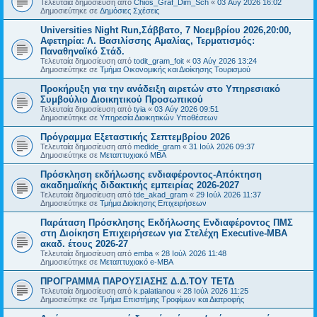
Τελευταία δημοσίευση από
Chios_Graf_Dim_Sch
«
03 Αύγ 2026 16:02
Δημοσιεύτηκε σε
Δημόσιες Σχέσεις
Universities Night Run,Σάββατο, 7 Νοεμβρίου 2026,20:00,
Αφετηρία: Λ. Βασιλίσσης Αμαλίας, Τερματισμός:
Παναθηναϊκό Στάδ.
Τελευταία δημοσίευση από
todit_gram_foit
«
03 Αύγ 2026 13:24
Δημοσιεύτηκε σε
Τμήμα Οικονομικής και Διοίκησης Τουρισμού
Προκήρυξη για την ανάδειξη αιρετών στο Υπηρεσιακό
Συμβούλιο Διοικητικού Προσωπικού
Τελευταία δημοσίευση από
tyia
«
03 Αύγ 2026 09:51
Δημοσιεύτηκε σε
Υπηρεσία Διοικητικών Υποθέσεων
Πρόγραμμα Εξεταστικής Σεπτεμβρίου 2026
Τελευταία δημοσίευση από
medide_gram
«
31 Ιούλ 2026 09:37
Δημοσιεύτηκε σε
Μεταπτυχιακό MBA
Πρόσκληση εκδήλωσης ενδιαφέροντος-Απόκτηση
ακαδημαϊκής διδακτικής εμπειρίας 2026-2027
Τελευταία δημοσίευση από
tde_akad_gram
«
29 Ιούλ 2026 11:37
Δημοσιεύτηκε σε
Τμήμα Διοίκησης Επιχειρήσεων
Παράταση Πρόσκλησης Εκδήλωσης Ενδιαφέροντος ΠΜΣ
στη Διοίκηση Επιχειρήσεων για Στελέχη Executive-MBΑ
ακαδ. έτους 2026-27
Τελευταία δημοσίευση από
emba
«
28 Ιούλ 2026 11:48
Δημοσιεύτηκε σε
Μεταπτυχιακό e-MBA
ΠΡΟΓΡΑΜΜΑ ΠΑΡΟΥΣΙΑΣΗΣ Δ.Δ.ΤΟΥ ΤΕΤΔ
Τελευταία δημοσίευση από
k.palatianou
«
28 Ιούλ 2026 11:25
Δημοσιεύτηκε σε
Τμήμα Επιστήμης Τροφίμων και Διατροφής