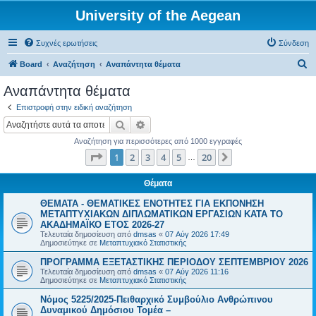
University of the Aegean
Συχνές ερωτήσεις
Σύνδεση
Α
Board
Αναζήτηση
Αναπάντητα θέματα
ν
Αναπάντητα θέματα
α
Επιστροφή στην ειδική αναζήτηση
ζ
Αναζήτηση
Ειδική αναζήτηση
ή
Αναζήτηση για περισσότερες από 1000 εγγραφές
τ
Σελίδα
1
από
20
1
2
3
4
5
20
Επόμενη
…
η
σ
Θέματα
η
ΘΕΜΑΤΑ - ΘΕΜΑΤΙΚΕΣ ΕΝΟΤΗΤΕΣ ΓΙΑ ΕΚΠΟΝΗΣΗ
ΜΕΤΑΠΤΥΧΙΑΚΩΝ ΔΙΠΛΩΜΑΤΙΚΩΝ ΕΡΓΑΣΙΩΝ ΚΑΤΑ ΤΟ
ΑΚΑΔΗΜΑΪΚΟ ΕΤΟΣ 2026-27
Τελευταία δημοσίευση από
dmsas
«
07 Αύγ 2026 17:49
Δημοσιεύτηκε σε
Μεταπτυχιακό Στατιστικής
ΠΡΟΓΡΑΜΜΑ ΕΞΕΤΑΣΤΙΚΗΣ ΠΕΡΙΟΔΟΥ ΣΕΠΤΕΜΒΡΙΟΥ 2026
Τελευταία δημοσίευση από
dmsas
«
07 Αύγ 2026 11:16
Δημοσιεύτηκε σε
Μεταπτυχιακό Στατιστικής
Νόμος 5225/2025-Πειθαρχικό Συμβούλιο Ανθρώπινου
Δυναμικού Δημόσιου Τομέα –