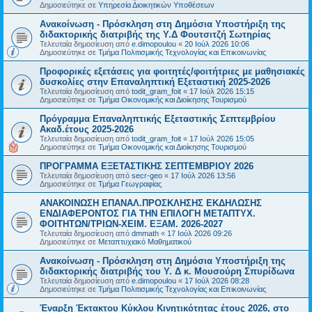
Δημοσιεύτηκε σε
Υπηρεσία Διοικητικών Υποθέσεων
Ανακοίνωση - Πρόσκληση στη Δημόσια Υποστήριξη της
διδακτορικής διατριβής της Υ.Δ Φουτσιτζή Σωτηρίας
Τελευταία δημοσίευση από
e.dimopoulou
«
20 Ιούλ 2026 10:06
Δημοσιεύτηκε σε
Τμήμα Πολιτισμικής Τεχνολογίας και Επικοινωνίας
Προφορικές εξετάσεις για φοιτητές/φοιτήτριες με μαθησιακές
δυσκολίες στην Επαναληπτική Εξεταστική 2025-2026
Τελευταία δημοσίευση από
todit_gram_foit
«
17 Ιούλ 2026 15:15
Δημοσιεύτηκε σε
Τμήμα Οικονομικής και Διοίκησης Τουρισμού
Πρόγραμμα Επαναληπτικής Εξεταστικής Σεπτεμβρίου
Ακαδ.έτους 2025-2026
Τελευταία δημοσίευση από
todit_gram_foit
«
17 Ιούλ 2026 15:05
Δημοσιεύτηκε σε
Τμήμα Οικονομικής και Διοίκησης Τουρισμού
ΠΡΟΓΡΑΜΜΑ ΕΞΕΤΑΣΤΙΚΗΣ ΣΕΠΤΕΜΒΡΙΟΥ 2026
Τελευταία δημοσίευση από
secr-geo
«
17 Ιούλ 2026 13:56
Δημοσιεύτηκε σε
Τμήμα Γεωγραφίας
ΑΝΑΚΟΙΝΩΣΗ ΕΠΑΝΑΛ.ΠΡΟΣΚΛΗΣΗΣ ΕΚΔΗΛΩΣΗΣ
ΕΝΔΙΑΦΕΡΟΝΤΟΣ ΓΙΑ ΤΗΝ ΕΠΙΛΟΓΗ ΜΕΤΑΠΤΥΧ.
ΦΟΙΤΗΤΩΝ/ΤΡΙΩΝ-ΧΕΙΜ. ΕΞΑΜ. 2026-2027
Τελευταία δημοσίευση από
dmmath
«
17 Ιούλ 2026 09:26
Δημοσιεύτηκε σε
Μεταπτυχιακό Μαθηματικού
Ανακοίνωση - Πρόσκληση στη Δημόσια Υποστήριξη της
διδακτορικής διατριβής του Υ. Δ κ. Μουσούρη Σπυρίδωνα
Τελευταία δημοσίευση από
e.dimopoulou
«
17 Ιούλ 2026 08:28
Δημοσιεύτηκε σε
Τμήμα Πολιτισμικής Τεχνολογίας και Επικοινωνίας
Έναρξη Έκτακτου Κύκλου Κινητικότητας έτους 2026, στο