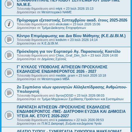
ΕΠΑΝΑΛΗΠΤΙΚΗΣ ΠΕΡΙΟΔΟΥ ΣΕΠΤΕΜΒΡΙΟΥ 2026- ΠΜΣ
ΝΑ.Μ.Ε.
Τελευταία δημοσίευση από
mlyk
«
23 Ιούλ 2026 15:13
Δημοσιεύτηκε σε
Μεταπτυχιακό ΝΑΜΕ
Πρόγραμμα εξεταστικής Σεπτεμβρίου ακαδ. έτους 2025-2026
Τελευταία δημοσίευση από
ekokolaki
«
23 Ιούλ 2026 15:06
Δημοσιεύτηκε σε
Τμήμα Διοίκησης Επιχειρήσεων
Κέντρο Επιμόρφωσης και Δια Βίου Μάθησης (Κ.Ε.ΔΙ.ΒΙ.Μ.)
Τελευταία δημοσίευση από
kedivim
«
23 Ιούλ 2026 14:14
Δημοσιεύτηκε σε
Κ.Ε.ΔΙ.ΒΙ.Μ.
Πρόσκληση για τον Εορτασμό Αγ. Παρασκευής Καστέλο
Τελευταία δημοσίευση από
Chios_Graf_Dim_Sch
«
23 Ιούλ 2026 14:00
Δημοσιεύτηκε σε
Δημόσιες Σχέσεις
Γ' ΚΥΚΛΟΣ ΥΠΟΒΟΛΗΣ ΑΙΤΗΣΕΩΝ ΠΡΟΣΚΛΗΣΗΣ
ΕΚΔΗΛΩΣΗΣ ΕΝΔΙΑΦΕΡΟΝΤΟΣ 2026 - 2027
Τελευταία δημοσίευση από
medide_gram
«
23 Ιούλ 2026 10:18
Δημοσιεύτηκε σε
Μεταπτυχιακό MBA
2ο Συμπόσιο νέων ερευνητών Αλληλεπίδρασης Ανθρώπου-
Υπολογιστή
Τελευταία δημοσίευση από
SyrosDDSD
«
23 Ιούλ 2026 08:03
Δημοσιεύτηκε σε
Τμήμα Μηχανικών Σχεδίασης Προϊόντων και Συστημάτων
ΠΑΡΑΤΑΣΗ ΑΙΤΗΣΕΩΝ -ΠΡΟΣΚΛΗΣΗΣ ΕΚΔΗΛΩΣΗΣ
ΕΝΔΙΑΦΕΡΟΝΤΟΣ -ΠΜΣ- ΔΙΑΤΡΟΦΗ ΕΥΖΩΙΑ ΚΑΙ ΔΗΜΟΣΙΑ
ΥΓΕΙΑ AK. ETOYΣ 2026-2027
Τελευταία δημοσίευση από
k.palatianou
«
22 Ιούλ 2026 09:53
Δημοσιεύτηκε σε
Π.Μ.Σ Διατροφή ,Ευζωία και Δημόσια Υγεία
ΔΕΛΤΙΟ ΤΥΠΟΥ - ΣΥΝΕΡΓΑΣΙΑ ΖΥΘΟΠΟΙΙΑ ΜΑΚΕΔΟΝΙΑΣ