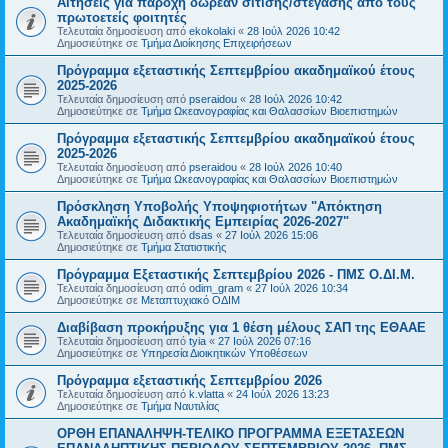
Αιτήσεις για παροχή δωρεάν σίτισης/στέγασης από τους
πρωτοετείς φοιτητές
Τελευταία δημοσίευση από
ekokolaki
«
28 Ιούλ 2026 10:42
Δημοσιεύτηκε σε
Τμήμα Διοίκησης Επιχειρήσεων
Πρόγραμμα εξεταστικής Σεπτεμβρίου ακαδημαϊκού έτους
2025-2026
Τελευταία δημοσίευση από
pseraidou
«
28 Ιούλ 2026 10:42
Δημοσιεύτηκε σε
Τμήμα Ωκεανογραφίας και Θαλασσίων Βιοεπιστημών
Πρόγραμμα εξεταστικής Σεπτεμβρίου ακαδημαϊκού έτους
2025-2026
Τελευταία δημοσίευση από
pseraidou
«
28 Ιούλ 2026 10:40
Δημοσιεύτηκε σε
Τμήμα Ωκεανογραφίας και Θαλασσίων Βιοεπιστημών
Πρόσκληση Υποβολής Υποψηφιοτήτων "Απόκτηση
Ακαδημαϊκής Διδακτικής Εμπειρίας 2026-2027"
Τελευταία δημοσίευση από
dsas
«
27 Ιούλ 2026 15:06
Δημοσιεύτηκε σε
Τμήμα Στατιστικής
Πρόγραμμα Εξεταστικής Σεπτεμβρίου 2026 - ΠΜΣ Ο.ΔΙ.Μ.
Τελευταία δημοσίευση από
odim_gram
«
27 Ιούλ 2026 10:34
Δημοσιεύτηκε σε
Μεταπτυχιακό ΟΔΙΜ
Διαβίβαση προκήρυξης για 1 θέση μέλους ΣΑΠ της ΕΘΑΑΕ
Τελευταία δημοσίευση από
tyia
«
27 Ιούλ 2026 07:16
Δημοσιεύτηκε σε
Υπηρεσία Διοικητικών Υποθέσεων
Πρόγραμμα εξεταστικής Σεπτεμβρίου 2026
Τελευταία δημοσίευση από
k.vlatta
«
24 Ιούλ 2026 13:23
Δημοσιεύτηκε σε
Τμήμα Ναυτιλίας
ΟΡΘΗ ΕΠΑΝΑΛΗΨΗ-ΤΕΛΙΚΟ ΠΡΟΓΡΑΜΜΑ ΕΞΕΤΑΣΕΩΝ