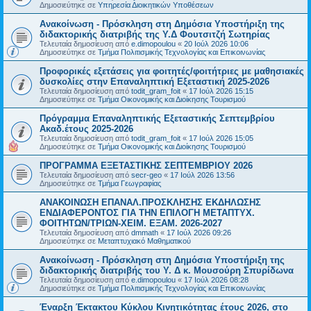
Δημοσιεύτηκε σε
Υπηρεσία Διοικητικών Υποθέσεων
Ανακοίνωση - Πρόσκληση στη Δημόσια Υποστήριξη της
διδακτορικής διατριβής της Υ.Δ Φουτσιτζή Σωτηρίας
Τελευταία δημοσίευση από
e.dimopoulou
«
20 Ιούλ 2026 10:06
Δημοσιεύτηκε σε
Τμήμα Πολιτισμικής Τεχνολογίας και Επικοινωνίας
Προφορικές εξετάσεις για φοιτητές/φοιτήτριες με μαθησιακές
δυσκολίες στην Επαναληπτική Εξεταστική 2025-2026
Τελευταία δημοσίευση από
todit_gram_foit
«
17 Ιούλ 2026 15:15
Δημοσιεύτηκε σε
Τμήμα Οικονομικής και Διοίκησης Τουρισμού
Πρόγραμμα Επαναληπτικής Εξεταστικής Σεπτεμβρίου
Ακαδ.έτους 2025-2026
Τελευταία δημοσίευση από
todit_gram_foit
«
17 Ιούλ 2026 15:05
Δημοσιεύτηκε σε
Τμήμα Οικονομικής και Διοίκησης Τουρισμού
ΠΡΟΓΡΑΜΜΑ ΕΞΕΤΑΣΤΙΚΗΣ ΣΕΠΤΕΜΒΡΙΟΥ 2026
Τελευταία δημοσίευση από
secr-geo
«
17 Ιούλ 2026 13:56
Δημοσιεύτηκε σε
Τμήμα Γεωγραφίας
ΑΝΑΚΟΙΝΩΣΗ ΕΠΑΝΑΛ.ΠΡΟΣΚΛΗΣΗΣ ΕΚΔΗΛΩΣΗΣ
ΕΝΔΙΑΦΕΡΟΝΤΟΣ ΓΙΑ ΤΗΝ ΕΠΙΛΟΓΗ ΜΕΤΑΠΤΥΧ.
ΦΟΙΤΗΤΩΝ/ΤΡΙΩΝ-ΧΕΙΜ. ΕΞΑΜ. 2026-2027
Τελευταία δημοσίευση από
dmmath
«
17 Ιούλ 2026 09:26
Δημοσιεύτηκε σε
Μεταπτυχιακό Μαθηματικού
Ανακοίνωση - Πρόσκληση στη Δημόσια Υποστήριξη της
διδακτορικής διατριβής του Υ. Δ κ. Μουσούρη Σπυρίδωνα
Τελευταία δημοσίευση από
e.dimopoulou
«
17 Ιούλ 2026 08:28
Δημοσιεύτηκε σε
Τμήμα Πολιτισμικής Τεχνολογίας και Επικοινωνίας
Έναρξη Έκτακτου Κύκλου Κινητικότητας έτους 2026, στο