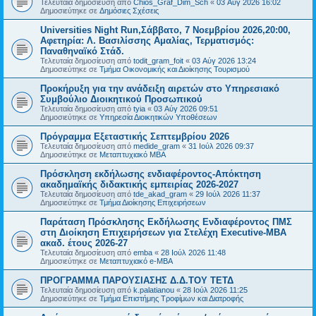
Τελευταία δημοσίευση από
Chios_Graf_Dim_Sch
«
03 Αύγ 2026 16:02
Δημοσιεύτηκε σε
Δημόσιες Σχέσεις
Universities Night Run,Σάββατο, 7 Νοεμβρίου 2026,20:00,
Αφετηρία: Λ. Βασιλίσσης Αμαλίας, Τερματισμός:
Παναθηναϊκό Στάδ.
Τελευταία δημοσίευση από
todit_gram_foit
«
03 Αύγ 2026 13:24
Δημοσιεύτηκε σε
Τμήμα Οικονομικής και Διοίκησης Τουρισμού
Προκήρυξη για την ανάδειξη αιρετών στο Υπηρεσιακό
Συμβούλιο Διοικητικού Προσωπικού
Τελευταία δημοσίευση από
tyia
«
03 Αύγ 2026 09:51
Δημοσιεύτηκε σε
Υπηρεσία Διοικητικών Υποθέσεων
Πρόγραμμα Εξεταστικής Σεπτεμβρίου 2026
Τελευταία δημοσίευση από
medide_gram
«
31 Ιούλ 2026 09:37
Δημοσιεύτηκε σε
Μεταπτυχιακό MBA
Πρόσκληση εκδήλωσης ενδιαφέροντος-Απόκτηση
ακαδημαϊκής διδακτικής εμπειρίας 2026-2027
Τελευταία δημοσίευση από
tde_akad_gram
«
29 Ιούλ 2026 11:37
Δημοσιεύτηκε σε
Τμήμα Διοίκησης Επιχειρήσεων
Παράταση Πρόσκλησης Εκδήλωσης Ενδιαφέροντος ΠΜΣ
στη Διοίκηση Επιχειρήσεων για Στελέχη Executive-MBΑ
ακαδ. έτους 2026-27
Τελευταία δημοσίευση από
emba
«
28 Ιούλ 2026 11:48
Δημοσιεύτηκε σε
Μεταπτυχιακό e-MBA
ΠΡΟΓΡΑΜΜΑ ΠΑΡΟΥΣΙΑΣΗΣ Δ.Δ.ΤΟΥ ΤΕΤΔ
Τελευταία δημοσίευση από
k.palatianou
«
28 Ιούλ 2026 11:25
Δημοσιεύτηκε σε
Τμήμα Επιστήμης Τροφίμων και Διατροφής