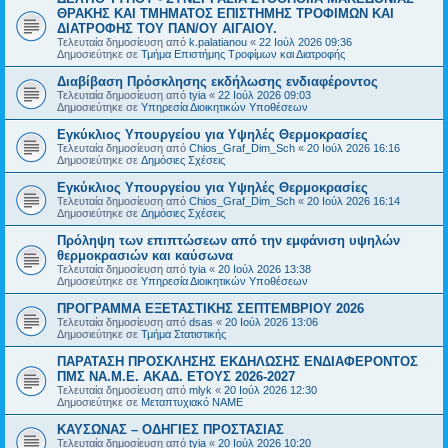
ΘΡΑΚΗΣ ΚΑΙ ΤΜΗΜΑΤΟΣ ΕΠΙΣΤΗΜΗΣ ΤΡΟΦΙΜΩΝ ΚΑΙ
ΔΙΑΤΡΟΦΗΣ ΤΟΥ ΠΑΝ/ΟΥ ΑΙΓΑΙΟΥ.
Τελευταία δημοσίευση από
k.palatianou
«
22 Ιούλ 2026 09:36
Δημοσιεύτηκε σε
Τμήμα Επιστήμης Τροφίμων και Διατροφής
Διαβίβαση Πρόσκλησης εκδήλωσης ενδιαφέροντος
Τελευταία δημοσίευση από
tyia
«
22 Ιούλ 2026 09:03
Δημοσιεύτηκε σε
Υπηρεσία Διοικητικών Υποθέσεων
Εγκύκλιος Υπουργείου για Υψηλές Θερμοκρασίες
Τελευταία δημοσίευση από
Chios_Graf_Dim_Sch
«
20 Ιούλ 2026 16:16
Δημοσιεύτηκε σε
Δημόσιες Σχέσεις
Εγκύκλιος Υπουργείου για Υψηλές Θερμοκρασίες
Τελευταία δημοσίευση από
Chios_Graf_Dim_Sch
«
20 Ιούλ 2026 16:14
Δημοσιεύτηκε σε
Δημόσιες Σχέσεις
Πρόληψη των επιπτώσεων από την εμφάνιση υψηλών
θερμοκρασιών και καύσωνα
Τελευταία δημοσίευση από
tyia
«
20 Ιούλ 2026 13:38
Δημοσιεύτηκε σε
Υπηρεσία Διοικητικών Υποθέσεων
ΠΡΟΓΡΑΜΜΑ ΕΞΕΤΑΣΤΙΚΗΣ ΣΕΠΤΕΜΒΡΙΟΥ 2026
Τελευταία δημοσίευση από
dsas
«
20 Ιούλ 2026 13:06
Δημοσιεύτηκε σε
Τμήμα Στατιστικής
ΠΑΡΑΤΑΣΗ ΠΡΟΣΚΛΗΣΗΣ ΕΚΔΗΛΩΣΗΣ ΕΝΔΙΑΦΕΡΟΝΤΟΣ
ΠΜΣ ΝΑ.Μ.Ε. ΑΚΑΔ. ΕΤΟΥΣ 2026-2027
Τελευταία δημοσίευση από
mlyk
«
20 Ιούλ 2026 12:30
Δημοσιεύτηκε σε
Μεταπτυχιακό ΝΑΜΕ
ΚΑΥΣΩΝΑΣ – ΟΔΗΓΙΕΣ ΠΡΟΣΤΑΣΙΑΣ
Τελευταία δημοσίευση από
tyia
«
20 Ιούλ 2026 10:20