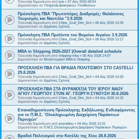
Τελευταία δημοσίευση από
tyia
«
07 Αύγ 2026 08:54
Δημοσιεύτηκε σε
Υπηρεσία Διοικητικών Υποθέσεων
Πρόσκληση ΠΒΑ "Πρωτοπόρες Διαδρομές: Θαλάσσιος
Τουρισμός και Ναυτιλία "3.9.2026
Τελευταία δημοσίευση από
Chios_Graf_Dim_Sch
«
06 Αύγ 2026 13:35
Δημοσιεύτηκε σε
Δημόσιες Σχέσεις
Πρόσκληση ΠΒΑ Προϊόντα του Βορείου Αιγαίου 3.9.2026
Τελευταία δημοσίευση από
Chios_Graf_Dim_Sch
«
06 Αύγ 2026 13:17
Δημοσιεύτηκε σε
Δημόσιες Σχέσεις
MBA in Shipping 2026-2027 |Overall detailed schedule
Τελευταία δημοσίευση από
shipping-mba
«
05 Αύγ 2026 14:07
Δημοσιεύτηκε σε
Μεταπτυχιακό MBA in Shipping
ΠΡΟΣΚΛΗΣΗ ΠΒΑ ΓΙΑ ΒΡΑΔΙΑ ΠΟΛΙΤΙΣΜΟΥ ΣΤΟ CASTELLI
29.8.2026
Τελευταία δημοσίευση από
Chios_Graf_Dim_Sch
«
04 Αύγ 2026 14:20
Δημοσιεύτηκε σε
Δημόσιες Σχέσεις
ΠΡΟΣΚΛΗΣΗ ΠΒΑ ΣΤΑ ΘΥΡΑΝΟΙΞΙΑ ΤΟΥ ΙΕΡΟΥ ΝΑΟΥ
ΑΓΙΟΥ ΓΕΩΡΓΙΟΥ ΣΤΟΝ ΑΓ. ΓΕΩΡΓΗ ΣΥΚΟΥΣΗ 30.8.2026
Τελευταία δημοσίευση από
Chios_Graf_Dim_Sch
«
04 Αύγ 2026 14:15
Δημοσιεύτηκε σε
Δημόσιες Σχέσεις
Επαναδημοσίευση Πρόσκλησης Εκδήλωσης Ενδιαφέροντος
για το Π.Μ.Σ. ¨Ολοκληρωμένη Διαχείριση Παράκτιων
Περιοχών¨
Τελευταία δημοσίευση από
pseraidou
«
04 Αύγ 2026 13:31
Δημοσιεύτηκε σε
Π.Μ.Σ Ολοκληρωμένη Διαχείριση Παράκτιων Περιοχών
Βραδιά Πολιτισμού στο Κατέλλι της Χίου 28.8.2026