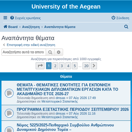
University of the Aegean
Συχνές ερωτήσεις
Σύνδεση
Α
Board
Αναζήτηση
Αναπάντητα θέματα
ν
Αναπάντητα θέματα
α
Επιστροφή στην ειδική αναζήτηση
ζ
Αναζήτηση
Ειδική αναζήτηση
ή
Αναζήτηση για περισσότερες από 1000 εγγραφές
τ
Σελίδα
1
από
20
1
2
3
4
5
20
Επόμενη
…
η
σ
Θέματα
η
ΘΕΜΑΤΑ - ΘΕΜΑΤΙΚΕΣ ΕΝΟΤΗΤΕΣ ΓΙΑ ΕΚΠΟΝΗΣΗ
ΜΕΤΑΠΤΥΧΙΑΚΩΝ ΔΙΠΛΩΜΑΤΙΚΩΝ ΕΡΓΑΣΙΩΝ ΚΑΤΑ ΤΟ
ΑΚΑΔΗΜΑΪΚΟ ΕΤΟΣ 2026-27
Τελευταία δημοσίευση από
dmsas
«
07 Αύγ 2026 17:49
Δημοσιεύτηκε σε
Μεταπτυχιακό Στατιστικής
ΠΡΟΓΡΑΜΜΑ ΕΞΕΤΑΣΤΙΚΗΣ ΠΕΡΙΟΔΟΥ ΣΕΠΤΕΜΒΡΙΟΥ 2026
Τελευταία δημοσίευση από
dmsas
«
07 Αύγ 2026 11:16
Δημοσιεύτηκε σε
Μεταπτυχιακό Στατιστικής
Νόμος 5225/2025-Πειθαρχικό Συμβούλιο Ανθρώπινου
Δυναμικού Δημόσιου Τομέα –