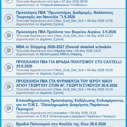
Τελευταία δημοσίευση από
tyia
«
07 Αύγ 2026 08:54
Δημοσιεύτηκε σε
Υπηρεσία Διοικητικών Υποθέσεων
Πρόσκληση ΠΒΑ "Πρωτοπόρες Διαδρομές: Θαλάσσιος
Τουρισμός και Ναυτιλία "3.9.2026
Τελευταία δημοσίευση από
Chios_Graf_Dim_Sch
«
06 Αύγ 2026 13:35
Δημοσιεύτηκε σε
Δημόσιες Σχέσεις
Πρόσκληση ΠΒΑ Προϊόντα του Βορείου Αιγαίου 3.9.2026
Τελευταία δημοσίευση από
Chios_Graf_Dim_Sch
«
06 Αύγ 2026 13:17
Δημοσιεύτηκε σε
Δημόσιες Σχέσεις
MBA in Shipping 2026-2027 |Overall detailed schedule
Τελευταία δημοσίευση από
shipping-mba
«
05 Αύγ 2026 14:07
Δημοσιεύτηκε σε
Μεταπτυχιακό MBA in Shipping
ΠΡΟΣΚΛΗΣΗ ΠΒΑ ΓΙΑ ΒΡΑΔΙΑ ΠΟΛΙΤΙΣΜΟΥ ΣΤΟ CASTELLI
29.8.2026
Τελευταία δημοσίευση από
Chios_Graf_Dim_Sch
«
04 Αύγ 2026 14:20
Δημοσιεύτηκε σε
Δημόσιες Σχέσεις
ΠΡΟΣΚΛΗΣΗ ΠΒΑ ΣΤΑ ΘΥΡΑΝΟΙΞΙΑ ΤΟΥ ΙΕΡΟΥ ΝΑΟΥ
ΑΓΙΟΥ ΓΕΩΡΓΙΟΥ ΣΤΟΝ ΑΓ. ΓΕΩΡΓΗ ΣΥΚΟΥΣΗ 30.8.2026
Τελευταία δημοσίευση από
Chios_Graf_Dim_Sch
«
04 Αύγ 2026 14:15
Δημοσιεύτηκε σε
Δημόσιες Σχέσεις
Επαναδημοσίευση Πρόσκλησης Εκδήλωσης Ενδιαφέροντος
για το Π.Μ.Σ. ¨Ολοκληρωμένη Διαχείριση Παράκτιων
Περιοχών¨
Τελευταία δημοσίευση από
pseraidou
«
04 Αύγ 2026 13:31
Δημοσιεύτηκε σε
Π.Μ.Σ Ολοκληρωμένη Διαχείριση Παράκτιων Περιοχών
Βραδιά Πολιτισμού στο Κατέλλι της Χίου 28.8.2026