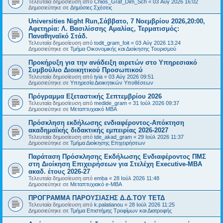
Τελευταία δημοσίευση από
Chios_Graf_Dim_Sch
«
03 Αύγ 2026 16:02
Δημοσιεύτηκε σε
Δημόσιες Σχέσεις
Universities Night Run,Σάββατο, 7 Νοεμβρίου 2026,20:00,
Αφετηρία: Λ. Βασιλίσσης Αμαλίας, Τερματισμός:
Παναθηναϊκό Στάδ.
Τελευταία δημοσίευση από
todit_gram_foit
«
03 Αύγ 2026 13:24
Δημοσιεύτηκε σε
Τμήμα Οικονομικής και Διοίκησης Τουρισμού
Προκήρυξη για την ανάδειξη αιρετών στο Υπηρεσιακό
Συμβούλιο Διοικητικού Προσωπικού
Τελευταία δημοσίευση από
tyia
«
03 Αύγ 2026 09:51
Δημοσιεύτηκε σε
Υπηρεσία Διοικητικών Υποθέσεων
Πρόγραμμα Εξεταστικής Σεπτεμβρίου 2026
Τελευταία δημοσίευση από
medide_gram
«
31 Ιούλ 2026 09:37
Δημοσιεύτηκε σε
Μεταπτυχιακό MBA
Πρόσκληση εκδήλωσης ενδιαφέροντος-Απόκτηση
ακαδημαϊκής διδακτικής εμπειρίας 2026-2027
Τελευταία δημοσίευση από
tde_akad_gram
«
29 Ιούλ 2026 11:37
Δημοσιεύτηκε σε
Τμήμα Διοίκησης Επιχειρήσεων
Παράταση Πρόσκλησης Εκδήλωσης Ενδιαφέροντος ΠΜΣ
στη Διοίκηση Επιχειρήσεων για Στελέχη Executive-MBΑ
ακαδ. έτους 2026-27
Τελευταία δημοσίευση από
emba
«
28 Ιούλ 2026 11:48
Δημοσιεύτηκε σε
Μεταπτυχιακό e-MBA
ΠΡΟΓΡΑΜΜΑ ΠΑΡΟΥΣΙΑΣΗΣ Δ.Δ.ΤΟΥ ΤΕΤΔ
Τελευταία δημοσίευση από
k.palatianou
«
28 Ιούλ 2026 11:25
Δημοσιεύτηκε σε
Τμήμα Επιστήμης Τροφίμων και Διατροφής