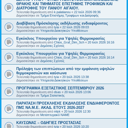
ΘΡΑΚΗΣ ΚΑΙ ΤΜΗΜΑΤΟΣ ΕΠΙΣΤΗΜΗΣ ΤΡΟΦΙΜΩΝ ΚΑΙ
ΔΙΑΤΡΟΦΗΣ ΤΟΥ ΠΑΝ/ΟΥ ΑΙΓΑΙΟΥ.
Τελευταία δημοσίευση από
k.palatianou
«
22 Ιούλ 2026 09:36
Δημοσιεύτηκε σε
Τμήμα Επιστήμης Τροφίμων και Διατροφής
Διαβίβαση Πρόσκλησης εκδήλωσης ενδιαφέροντος
Τελευταία δημοσίευση από
tyia
«
22 Ιούλ 2026 09:03
Δημοσιεύτηκε σε
Υπηρεσία Διοικητικών Υποθέσεων
Εγκύκλιος Υπουργείου για Υψηλές Θερμοκρασίες
Τελευταία δημοσίευση από
Chios_Graf_Dim_Sch
«
20 Ιούλ 2026 16:16
Δημοσιεύτηκε σε
Δημόσιες Σχέσεις
Εγκύκλιος Υπουργείου για Υψηλές Θερμοκρασίες
Τελευταία δημοσίευση από
Chios_Graf_Dim_Sch
«
20 Ιούλ 2026 16:14
Δημοσιεύτηκε σε
Δημόσιες Σχέσεις
Πρόληψη των επιπτώσεων από την εμφάνιση υψηλών
θερμοκρασιών και καύσωνα
Τελευταία δημοσίευση από
tyia
«
20 Ιούλ 2026 13:38
Δημοσιεύτηκε σε
Υπηρεσία Διοικητικών Υποθέσεων
ΠΡΟΓΡΑΜΜΑ ΕΞΕΤΑΣΤΙΚΗΣ ΣΕΠΤΕΜΒΡΙΟΥ 2026
Τελευταία δημοσίευση από
dsas
«
20 Ιούλ 2026 13:06
Δημοσιεύτηκε σε
Τμήμα Στατιστικής
ΠΑΡΑΤΑΣΗ ΠΡΟΣΚΛΗΣΗΣ ΕΚΔΗΛΩΣΗΣ ΕΝΔΙΑΦΕΡΟΝΤΟΣ
ΠΜΣ ΝΑ.Μ.Ε. ΑΚΑΔ. ΕΤΟΥΣ 2026-2027
Τελευταία δημοσίευση από
mlyk
«
20 Ιούλ 2026 12:30
Δημοσιεύτηκε σε
Μεταπτυχιακό ΝΑΜΕ
ΚΑΥΣΩΝΑΣ – ΟΔΗΓΙΕΣ ΠΡΟΣΤΑΣΙΑΣ
Τελευταία δημοσίευση από
tyia
«
20 Ιούλ 2026 10:20