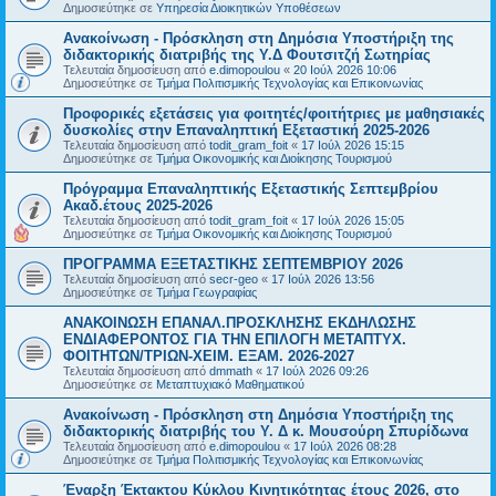
Δημοσιεύτηκε σε
Υπηρεσία Διοικητικών Υποθέσεων
Ανακοίνωση - Πρόσκληση στη Δημόσια Υποστήριξη της
διδακτορικής διατριβής της Υ.Δ Φουτσιτζή Σωτηρίας
Τελευταία δημοσίευση από
e.dimopoulou
«
20 Ιούλ 2026 10:06
Δημοσιεύτηκε σε
Τμήμα Πολιτισμικής Τεχνολογίας και Επικοινωνίας
Προφορικές εξετάσεις για φοιτητές/φοιτήτριες με μαθησιακές
δυσκολίες στην Επαναληπτική Εξεταστική 2025-2026
Τελευταία δημοσίευση από
todit_gram_foit
«
17 Ιούλ 2026 15:15
Δημοσιεύτηκε σε
Τμήμα Οικονομικής και Διοίκησης Τουρισμού
Πρόγραμμα Επαναληπτικής Εξεταστικής Σεπτεμβρίου
Ακαδ.έτους 2025-2026
Τελευταία δημοσίευση από
todit_gram_foit
«
17 Ιούλ 2026 15:05
Δημοσιεύτηκε σε
Τμήμα Οικονομικής και Διοίκησης Τουρισμού
ΠΡΟΓΡΑΜΜΑ ΕΞΕΤΑΣΤΙΚΗΣ ΣΕΠΤΕΜΒΡΙΟΥ 2026
Τελευταία δημοσίευση από
secr-geo
«
17 Ιούλ 2026 13:56
Δημοσιεύτηκε σε
Τμήμα Γεωγραφίας
ΑΝΑΚΟΙΝΩΣΗ ΕΠΑΝΑΛ.ΠΡΟΣΚΛΗΣΗΣ ΕΚΔΗΛΩΣΗΣ
ΕΝΔΙΑΦΕΡΟΝΤΟΣ ΓΙΑ ΤΗΝ ΕΠΙΛΟΓΗ ΜΕΤΑΠΤΥΧ.
ΦΟΙΤΗΤΩΝ/ΤΡΙΩΝ-ΧΕΙΜ. ΕΞΑΜ. 2026-2027
Τελευταία δημοσίευση από
dmmath
«
17 Ιούλ 2026 09:26
Δημοσιεύτηκε σε
Μεταπτυχιακό Μαθηματικού
Ανακοίνωση - Πρόσκληση στη Δημόσια Υποστήριξη της
διδακτορικής διατριβής του Υ. Δ κ. Μουσούρη Σπυρίδωνα
Τελευταία δημοσίευση από
e.dimopoulou
«
17 Ιούλ 2026 08:28
Δημοσιεύτηκε σε
Τμήμα Πολιτισμικής Τεχνολογίας και Επικοινωνίας
Έναρξη Έκτακτου Κύκλου Κινητικότητας έτους 2026, στο