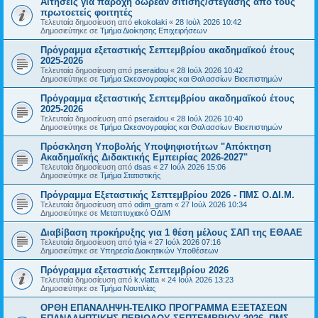
Αιτήσεις για παροχή δωρεάν σίτισης/στέγασης από τους
πρωτοετείς φοιτητές
Τελευταία δημοσίευση από
ekokolaki
«
28 Ιούλ 2026 10:42
Δημοσιεύτηκε σε
Τμήμα Διοίκησης Επιχειρήσεων
Πρόγραμμα εξεταστικής Σεπτεμβρίου ακαδημαϊκού έτους
2025-2026
Τελευταία δημοσίευση από
pseraidou
«
28 Ιούλ 2026 10:42
Δημοσιεύτηκε σε
Τμήμα Ωκεανογραφίας και Θαλασσίων Βιοεπιστημών
Πρόγραμμα εξεταστικής Σεπτεμβρίου ακαδημαϊκού έτους
2025-2026
Τελευταία δημοσίευση από
pseraidou
«
28 Ιούλ 2026 10:40
Δημοσιεύτηκε σε
Τμήμα Ωκεανογραφίας και Θαλασσίων Βιοεπιστημών
Πρόσκληση Υποβολής Υποψηφιοτήτων "Απόκτηση
Ακαδημαϊκής Διδακτικής Εμπειρίας 2026-2027"
Τελευταία δημοσίευση από
dsas
«
27 Ιούλ 2026 15:06
Δημοσιεύτηκε σε
Τμήμα Στατιστικής
Πρόγραμμα Εξεταστικής Σεπτεμβρίου 2026 - ΠΜΣ Ο.ΔΙ.Μ.
Τελευταία δημοσίευση από
odim_gram
«
27 Ιούλ 2026 10:34
Δημοσιεύτηκε σε
Μεταπτυχιακό ΟΔΙΜ
Διαβίβαση προκήρυξης για 1 θέση μέλους ΣΑΠ της ΕΘΑΑΕ
Τελευταία δημοσίευση από
tyia
«
27 Ιούλ 2026 07:16
Δημοσιεύτηκε σε
Υπηρεσία Διοικητικών Υποθέσεων
Πρόγραμμα εξεταστικής Σεπτεμβρίου 2026
Τελευταία δημοσίευση από
k.vlatta
«
24 Ιούλ 2026 13:23
Δημοσιεύτηκε σε
Τμήμα Ναυτιλίας
ΟΡΘΗ ΕΠΑΝΑΛΗΨΗ-ΤΕΛΙΚΟ ΠΡΟΓΡΑΜΜΑ ΕΞΕΤΑΣΕΩΝ