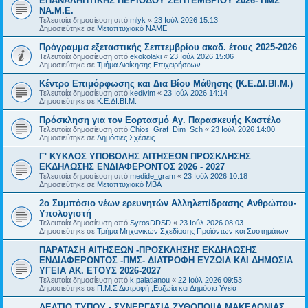
ΕΠΑΝΑΛΗΠΤΙΚΗΣ ΠΕΡΙΟΔΟΥ ΣΕΠΤΕΜΒΡΙΟΥ 2026- ΠΜΣ
ΝΑ.Μ.Ε.
Τελευταία δημοσίευση από
mlyk
«
23 Ιούλ 2026 15:13
Δημοσιεύτηκε σε
Μεταπτυχιακό ΝΑΜΕ
Πρόγραμμα εξεταστικής Σεπτεμβρίου ακαδ. έτους 2025-2026
Τελευταία δημοσίευση από
ekokolaki
«
23 Ιούλ 2026 15:06
Δημοσιεύτηκε σε
Τμήμα Διοίκησης Επιχειρήσεων
Κέντρο Επιμόρφωσης και Δια Βίου Μάθησης (Κ.Ε.ΔΙ.ΒΙ.Μ.)
Τελευταία δημοσίευση από
kedivim
«
23 Ιούλ 2026 14:14
Δημοσιεύτηκε σε
Κ.Ε.ΔΙ.ΒΙ.Μ.
Πρόσκληση για τον Εορτασμό Αγ. Παρασκευής Καστέλο
Τελευταία δημοσίευση από
Chios_Graf_Dim_Sch
«
23 Ιούλ 2026 14:00
Δημοσιεύτηκε σε
Δημόσιες Σχέσεις
Γ' ΚΥΚΛΟΣ ΥΠΟΒΟΛΗΣ ΑΙΤΗΣΕΩΝ ΠΡΟΣΚΛΗΣΗΣ
ΕΚΔΗΛΩΣΗΣ ΕΝΔΙΑΦΕΡΟΝΤΟΣ 2026 - 2027
Τελευταία δημοσίευση από
medide_gram
«
23 Ιούλ 2026 10:18
Δημοσιεύτηκε σε
Μεταπτυχιακό MBA
2ο Συμπόσιο νέων ερευνητών Αλληλεπίδρασης Ανθρώπου-
Υπολογιστή
Τελευταία δημοσίευση από
SyrosDDSD
«
23 Ιούλ 2026 08:03
Δημοσιεύτηκε σε
Τμήμα Μηχανικών Σχεδίασης Προϊόντων και Συστημάτων
ΠΑΡΑΤΑΣΗ ΑΙΤΗΣΕΩΝ -ΠΡΟΣΚΛΗΣΗΣ ΕΚΔΗΛΩΣΗΣ
ΕΝΔΙΑΦΕΡΟΝΤΟΣ -ΠΜΣ- ΔΙΑΤΡΟΦΗ ΕΥΖΩΙΑ ΚΑΙ ΔΗΜΟΣΙΑ
ΥΓΕΙΑ AK. ETOYΣ 2026-2027
Τελευταία δημοσίευση από
k.palatianou
«
22 Ιούλ 2026 09:53
Δημοσιεύτηκε σε
Π.Μ.Σ Διατροφή ,Ευζωία και Δημόσια Υγεία
ΔΕΛΤΙΟ ΤΥΠΟΥ - ΣΥΝΕΡΓΑΣΙΑ ΖΥΘΟΠΟΙΙΑ ΜΑΚΕΔΟΝΙΑΣ