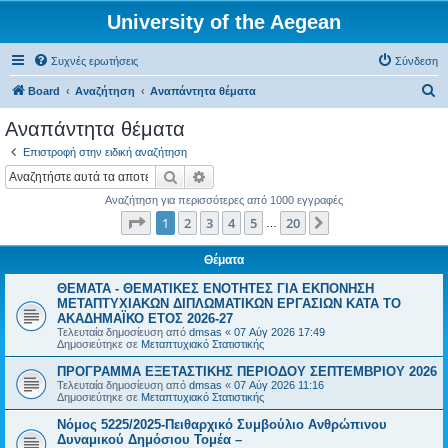
University of the Aegean
Συχνές ερωτήσεις
Σύνδεση
Α
Board
Αναζήτηση
Αναπάντητα θέματα
ν
Αναπάντητα θέματα
α
Επιστροφή στην ειδική αναζήτηση
ζ
Αναζήτηση
Ειδική αναζήτηση
ή
Αναζήτηση για περισσότερες από 1000 εγγραφές
τ
Σελίδα
1
από
20
1
2
3
4
5
20
Επόμενη
…
η
σ
Θέματα
η
ΘΕΜΑΤΑ - ΘΕΜΑΤΙΚΕΣ ΕΝΟΤΗΤΕΣ ΓΙΑ ΕΚΠΟΝΗΣΗ
ΜΕΤΑΠΤΥΧΙΑΚΩΝ ΔΙΠΛΩΜΑΤΙΚΩΝ ΕΡΓΑΣΙΩΝ ΚΑΤΑ ΤΟ
ΑΚΑΔΗΜΑΪΚΟ ΕΤΟΣ 2026-27
Τελευταία δημοσίευση από
dmsas
«
07 Αύγ 2026 17:49
Δημοσιεύτηκε σε
Μεταπτυχιακό Στατιστικής
ΠΡΟΓΡΑΜΜΑ ΕΞΕΤΑΣΤΙΚΗΣ ΠΕΡΙΟΔΟΥ ΣΕΠΤΕΜΒΡΙΟΥ 2026
Τελευταία δημοσίευση από
dmsas
«
07 Αύγ 2026 11:16
Δημοσιεύτηκε σε
Μεταπτυχιακό Στατιστικής
Νόμος 5225/2025-Πειθαρχικό Συμβούλιο Ανθρώπινου
Δυναμικού Δημόσιου Τομέα –