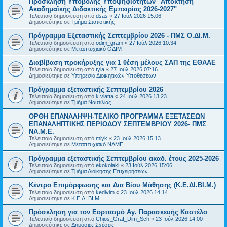
Πρόσκληση Υποβολής Υποψηφιοτήτων "Απόκτηση
Ακαδημαϊκής Διδακτικής Εμπειρίας 2026-2027"
Τελευταία δημοσίευση από
dsas
«
27 Ιούλ 2026 15:06
Δημοσιεύτηκε σε
Τμήμα Στατιστικής
Πρόγραμμα Εξεταστικής Σεπτεμβρίου 2026 - ΠΜΣ Ο.ΔΙ.Μ.
Τελευταία δημοσίευση από
odim_gram
«
27 Ιούλ 2026 10:34
Δημοσιεύτηκε σε
Μεταπτυχιακό ΟΔΙΜ
Διαβίβαση προκήρυξης για 1 θέση μέλους ΣΑΠ της ΕΘΑΑΕ
Τελευταία δημοσίευση από
tyia
«
27 Ιούλ 2026 07:16
Δημοσιεύτηκε σε
Υπηρεσία Διοικητικών Υποθέσεων
Πρόγραμμα εξεταστικής Σεπτεμβρίου 2026
Τελευταία δημοσίευση από
k.vlatta
«
24 Ιούλ 2026 13:23
Δημοσιεύτηκε σε
Τμήμα Ναυτιλίας
ΟΡΘΗ ΕΠΑΝΑΛΗΨΗ-ΤΕΛΙΚΟ ΠΡΟΓΡΑΜΜΑ ΕΞΕΤΑΣΕΩΝ
ΕΠΑΝΑΛΗΠΤΙΚΗΣ ΠΕΡΙΟΔΟΥ ΣΕΠΤΕΜΒΡΙΟΥ 2026- ΠΜΣ
ΝΑ.Μ.Ε.
Τελευταία δημοσίευση από
mlyk
«
23 Ιούλ 2026 15:13
Δημοσιεύτηκε σε
Μεταπτυχιακό ΝΑΜΕ
Πρόγραμμα εξεταστικής Σεπτεμβρίου ακαδ. έτους 2025-2026
Τελευταία δημοσίευση από
ekokolaki
«
23 Ιούλ 2026 15:06
Δημοσιεύτηκε σε
Τμήμα Διοίκησης Επιχειρήσεων
Κέντρο Επιμόρφωσης και Δια Βίου Μάθησης (Κ.Ε.ΔΙ.ΒΙ.Μ.)
Τελευταία δημοσίευση από
kedivim
«
23 Ιούλ 2026 14:14
Δημοσιεύτηκε σε
Κ.Ε.ΔΙ.ΒΙ.Μ.
Πρόσκληση για τον Εορτασμό Αγ. Παρασκευής Καστέλο
Τελευταία δημοσίευση από
Chios_Graf_Dim_Sch
«
23 Ιούλ 2026 14:00
Δημοσιεύτηκε σε
Δημόσιες Σχέσεις