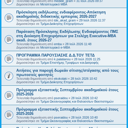
Τελευταία δημοσίευση από
medide_gram
«
31 Ιούλ 2026 09:37
Δημοσιεύτηκε σε
Μεταπτυχιακό MBA
Πρόσκληση εκδήλωσης ενδιαφέροντος-Απόκτηση
ακαδημαϊκής διδακτικής εμπειρίας 2026-2027
Τελευταία δημοσίευση από
tde_akad_gram
«
29 Ιούλ 2026 11:37
Δημοσιεύτηκε σε
Τμήμα Διοίκησης Επιχειρήσεων
Παράταση Πρόσκλησης Εκδήλωσης Ενδιαφέροντος ΠΜΣ
στη Διοίκηση Επιχειρήσεων για Στελέχη Executive-MBΑ
ακαδ. έτους 2026-27
Τελευταία δημοσίευση από
emba
«
28 Ιούλ 2026 11:48
Δημοσιεύτηκε σε
Μεταπτυχιακό e-MBA
ΠΡΟΓΡΑΜΜΑ ΠΑΡΟΥΣΙΑΣΗΣ Δ.Δ.ΤΟΥ ΤΕΤΔ
Τελευταία δημοσίευση από
k.palatianou
«
28 Ιούλ 2026 11:25
Δημοσιεύτηκε σε
Τμήμα Επιστήμης Τροφίμων και Διατροφής
Αιτήσεις για παροχή δωρεάν σίτισης/στέγασης από τους
πρωτοετείς φοιτητές
Τελευταία δημοσίευση από
ekokolaki
«
28 Ιούλ 2026 10:42
Δημοσιεύτηκε σε
Τμήμα Διοίκησης Επιχειρήσεων
Πρόγραμμα εξεταστικής Σεπτεμβρίου ακαδημαϊκού έτους
2025-2026
Τελευταία δημοσίευση από
pseraidou
«
28 Ιούλ 2026 10:42
Δημοσιεύτηκε σε
Τμήμα Ωκεανογραφίας και Θαλασσίων Βιοεπιστημών
Πρόγραμμα εξεταστικής Σεπτεμβρίου ακαδημαϊκού έτους
2025-2026
Τελευταία δημοσίευση από
pseraidou
«
28 Ιούλ 2026 10:40
Δημοσιεύτηκε σε
Τμήμα Ωκεανογραφίας και Θαλασσίων Βιοεπιστημών