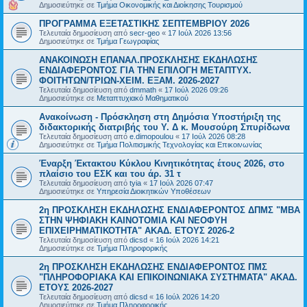
Δημοσιεύτηκε σε
Τμήμα Οικονομικής και Διοίκησης Τουρισμού
ΠΡΟΓΡΑΜΜΑ ΕΞΕΤΑΣΤΙΚΗΣ ΣΕΠΤΕΜΒΡΙΟΥ 2026
Τελευταία δημοσίευση από
secr-geo
«
17 Ιούλ 2026 13:56
Δημοσιεύτηκε σε
Τμήμα Γεωγραφίας
ΑΝΑΚΟΙΝΩΣΗ ΕΠΑΝΑΛ.ΠΡΟΣΚΛΗΣΗΣ ΕΚΔΗΛΩΣΗΣ
ΕΝΔΙΑΦΕΡΟΝΤΟΣ ΓΙΑ ΤΗΝ ΕΠΙΛΟΓΗ ΜΕΤΑΠΤΥΧ.
ΦΟΙΤΗΤΩΝ/ΤΡΙΩΝ-ΧΕΙΜ. ΕΞΑΜ. 2026-2027
Τελευταία δημοσίευση από
dmmath
«
17 Ιούλ 2026 09:26
Δημοσιεύτηκε σε
Μεταπτυχιακό Μαθηματικού
Ανακοίνωση - Πρόσκληση στη Δημόσια Υποστήριξη της
διδακτορικής διατριβής του Υ. Δ κ. Μουσούρη Σπυρίδωνα
Τελευταία δημοσίευση από
e.dimopoulou
«
17 Ιούλ 2026 08:28
Δημοσιεύτηκε σε
Τμήμα Πολιτισμικής Τεχνολογίας και Επικοινωνίας
Έναρξη Έκτακτου Κύκλου Κινητικότητας έτους 2026, στο
πλαίσιο του ΕΣΚ και του άρ. 31 τ
Τελευταία δημοσίευση από
tyia
«
17 Ιούλ 2026 07:47
Δημοσιεύτηκε σε
Υπηρεσία Διοικητικών Υποθέσεων
2η ΠΡΟΣΚΛΗΣΗ ΕΚΔΗΛΩΣΗΣ ΕΝΔΙΑΦΕΡΟΝΤΟΣ ΔΠΜΣ "ΜΒΑ
ΣΤΗΝ ΨΗΦΙΑΚΗ ΚΑΙΝΟΤΟΜΙΑ ΚΑΙ ΝΕΟΦΥΗ
ΕΠΙΧΕΙΡΗΜΑΤΙΚΟΤΗΤΑ" ΑΚΑΔ. ΕΤΟΥΣ 2026-2
Τελευταία δημοσίευση από
dicsd
«
16 Ιούλ 2026 14:21
Δημοσιεύτηκε σε
Τμήμα Πληροφορικής
2η ΠΡΟΣΚΛΗΣΗ ΕΚΔΗΛΩΣΗΣ ΕΝΔΙΑΦΕΡΟΝΤΟΣ ΠΜΣ
"ΠΛΗΡΟΦΟΡΙΑΚΑ ΚΑΙ ΕΠΙΚΟΙΝΩΝΙΑΚΑ ΣΥΣΤΗΜΑΤΑ" ΑΚΑΔ.
ΕΤΟΥΣ 2026-2027
Τελευταία δημοσίευση από
dicsd
«
16 Ιούλ 2026 14:20
Δημοσιεύτηκε σε
Τμήμα Πληροφορικής