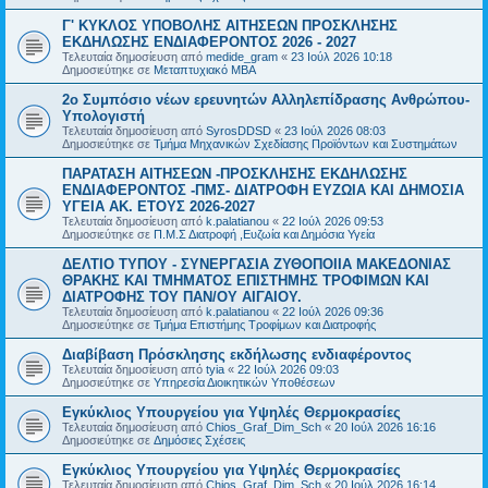
Γ' ΚΥΚΛΟΣ ΥΠΟΒΟΛΗΣ ΑΙΤΗΣΕΩΝ ΠΡΟΣΚΛΗΣΗΣ
ΕΚΔΗΛΩΣΗΣ ΕΝΔΙΑΦΕΡΟΝΤΟΣ 2026 - 2027
Τελευταία δημοσίευση από
medide_gram
«
23 Ιούλ 2026 10:18
Δημοσιεύτηκε σε
Μεταπτυχιακό MBA
2ο Συμπόσιο νέων ερευνητών Αλληλεπίδρασης Ανθρώπου-
Υπολογιστή
Τελευταία δημοσίευση από
SyrosDDSD
«
23 Ιούλ 2026 08:03
Δημοσιεύτηκε σε
Τμήμα Μηχανικών Σχεδίασης Προϊόντων και Συστημάτων
ΠΑΡΑΤΑΣΗ ΑΙΤΗΣΕΩΝ -ΠΡΟΣΚΛΗΣΗΣ ΕΚΔΗΛΩΣΗΣ
ΕΝΔΙΑΦΕΡΟΝΤΟΣ -ΠΜΣ- ΔΙΑΤΡΟΦΗ ΕΥΖΩΙΑ ΚΑΙ ΔΗΜΟΣΙΑ
ΥΓΕΙΑ AK. ETOYΣ 2026-2027
Τελευταία δημοσίευση από
k.palatianou
«
22 Ιούλ 2026 09:53
Δημοσιεύτηκε σε
Π.Μ.Σ Διατροφή ,Ευζωία και Δημόσια Υγεία
ΔΕΛΤΙΟ ΤΥΠΟΥ - ΣΥΝΕΡΓΑΣΙΑ ΖΥΘΟΠΟΙΙΑ ΜΑΚΕΔΟΝΙΑΣ
ΘΡΑΚΗΣ ΚΑΙ ΤΜΗΜΑΤΟΣ ΕΠΙΣΤΗΜΗΣ ΤΡΟΦΙΜΩΝ ΚΑΙ
ΔΙΑΤΡΟΦΗΣ ΤΟΥ ΠΑΝ/ΟΥ ΑΙΓΑΙΟΥ.
Τελευταία δημοσίευση από
k.palatianou
«
22 Ιούλ 2026 09:36
Δημοσιεύτηκε σε
Τμήμα Επιστήμης Τροφίμων και Διατροφής
Διαβίβαση Πρόσκλησης εκδήλωσης ενδιαφέροντος
Τελευταία δημοσίευση από
tyia
«
22 Ιούλ 2026 09:03
Δημοσιεύτηκε σε
Υπηρεσία Διοικητικών Υποθέσεων
Εγκύκλιος Υπουργείου για Υψηλές Θερμοκρασίες
Τελευταία δημοσίευση από
Chios_Graf_Dim_Sch
«
20 Ιούλ 2026 16:16
Δημοσιεύτηκε σε
Δημόσιες Σχέσεις
Εγκύκλιος Υπουργείου για Υψηλές Θερμοκρασίες
Τελευταία δημοσίευση από
Chios_Graf_Dim_Sch
«
20 Ιούλ 2026 16:14