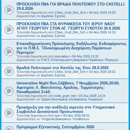
ΠΡΟΣΚΛΗΣΗ ΠΒΑ ΓΙΑ ΒΡΑΔΙΑ ΠΟΛΙΤΙΣΜΟΥ ΣΤΟ CASTELLI
29.8.2026
Τελευταία δημοσίευση από
Chios_Graf_Dim_Sch
«
04 Αύγ 2026 14:20
Δημοσιεύτηκε σε
Δημόσιες Σχέσεις
ΠΡΟΣΚΛΗΣΗ ΠΒΑ ΣΤΑ ΘΥΡΑΝΟΙΞΙΑ ΤΟΥ ΙΕΡΟΥ ΝΑΟΥ
ΑΓΙΟΥ ΓΕΩΡΓΙΟΥ ΣΤΟΝ ΑΓ. ΓΕΩΡΓΗ ΣΥΚΟΥΣΗ 30.8.2026
Τελευταία δημοσίευση από
Chios_Graf_Dim_Sch
«
04 Αύγ 2026 14:15
Δημοσιεύτηκε σε
Δημόσιες Σχέσεις
Επαναδημοσίευση Πρόσκλησης Εκδήλωσης Ενδιαφέροντος
για το Π.Μ.Σ. ¨Ολοκληρωμένη Διαχείριση Παράκτιων
Περιοχών¨
Τελευταία δημοσίευση από
pseraidou
«
04 Αύγ 2026 13:31
Δημοσιεύτηκε σε
Π.Μ.Σ Ολοκληρωμένη Διαχείριση Παράκτιων Περιοχών
Βραδιά Πολιτισμού στο Κατέλλι της Χίου 28.8.2026
Τελευταία δημοσίευση από
Chios_Graf_Dim_Sch
«
03 Αύγ 2026 16:02
Δημοσιεύτηκε σε
Δημόσιες Σχέσεις
Universities Night Run,Σάββατο, 7 Νοεμβρίου 2026,20:00,
Αφετηρία: Λ. Βασιλίσσης Αμαλίας, Τερματισμός:
Παναθηναϊκό Στάδ.
Τελευταία δημοσίευση από
todit_gram_foit
«
03 Αύγ 2026 13:24
Δημοσιεύτηκε σε
Τμήμα Οικονομικής και Διοίκησης Τουρισμού
Προκήρυξη για την ανάδειξη αιρετών στο Υπηρεσιακό
Συμβούλιο Διοικητικού Προσωπικού
Τελευταία δημοσίευση από
tyia
«
03 Αύγ 2026 09:51
Δημοσιεύτηκε σε
Υπηρεσία Διοικητικών Υποθέσεων
Πρόγραμμα Εξεταστικής Σεπτεμβρίου 2026