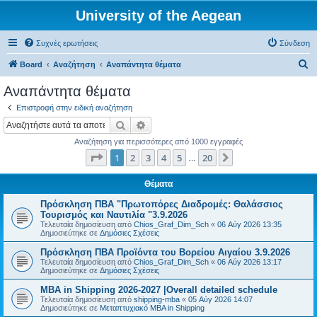
University of the Aegean
Συχνές ερωτήσεις
Σύνδεση
Α
Board
Αναζήτηση
Αναπάντητα θέματα
ν
Αναπάντητα θέματα
α
Επιστροφή στην ειδική αναζήτηση
ζ
Αναζήτηση
Ειδική αναζήτηση
ή
Αναζήτηση για περισσότερες από 1000 εγγραφές
τ
Σελίδα
1
από
20
1
2
3
4
5
20
Επόμενη
…
η
σ
Θέματα
η
Πρόσκληση ΠΒΑ "Πρωτοπόρες Διαδρομές: Θαλάσσιος
Τουρισμός και Ναυτιλία "3.9.2026
Τελευταία δημοσίευση από
Chios_Graf_Dim_Sch
«
06 Αύγ 2026 13:35
Δημοσιεύτηκε σε
Δημόσιες Σχέσεις
Πρόσκληση ΠΒΑ Προϊόντα του Βορείου Αιγαίου 3.9.2026
Τελευταία δημοσίευση από
Chios_Graf_Dim_Sch
«
06 Αύγ 2026 13:17
Δημοσιεύτηκε σε
Δημόσιες Σχέσεις
MBA in Shipping 2026-2027 |Overall detailed schedule
Τελευταία δημοσίευση από
shipping-mba
«
05 Αύγ 2026 14:07
Δημοσιεύτηκε σε
Μεταπτυχιακό MBA in Shipping