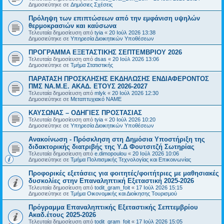
Δημοσιεύτηκε σε
Δημόσιες Σχέσεις
Πρόληψη των επιπτώσεων από την εμφάνιση υψηλών
θερμοκρασιών και καύσωνα
Τελευταία δημοσίευση από
tyia
«
20 Ιούλ 2026 13:38
Δημοσιεύτηκε σε
Υπηρεσία Διοικητικών Υποθέσεων
ΠΡΟΓΡΑΜΜΑ ΕΞΕΤΑΣΤΙΚΗΣ ΣΕΠΤΕΜΒΡΙΟΥ 2026
Τελευταία δημοσίευση από
dsas
«
20 Ιούλ 2026 13:06
Δημοσιεύτηκε σε
Τμήμα Στατιστικής
ΠΑΡΑΤΑΣΗ ΠΡΟΣΚΛΗΣΗΣ ΕΚΔΗΛΩΣΗΣ ΕΝΔΙΑΦΕΡΟΝΤΟΣ
ΠΜΣ ΝΑ.Μ.Ε. ΑΚΑΔ. ΕΤΟΥΣ 2026-2027
Τελευταία δημοσίευση από
mlyk
«
20 Ιούλ 2026 12:30
Δημοσιεύτηκε σε
Μεταπτυχιακό ΝΑΜΕ
ΚΑΥΣΩΝΑΣ – ΟΔΗΓΙΕΣ ΠΡΟΣΤΑΣΙΑΣ
Τελευταία δημοσίευση από
tyia
«
20 Ιούλ 2026 10:20
Δημοσιεύτηκε σε
Υπηρεσία Διοικητικών Υποθέσεων
Ανακοίνωση - Πρόσκληση στη Δημόσια Υποστήριξη της
διδακτορικής διατριβής της Υ.Δ Φουτσιτζή Σωτηρίας
Τελευταία δημοσίευση από
e.dimopoulou
«
20 Ιούλ 2026 10:06
Δημοσιεύτηκε σε
Τμήμα Πολιτισμικής Τεχνολογίας και Επικοινωνίας
Προφορικές εξετάσεις για φοιτητές/φοιτήτριες με μαθησιακές
δυσκολίες στην Επαναληπτική Εξεταστική 2025-2026
Τελευταία δημοσίευση από
todit_gram_foit
«
17 Ιούλ 2026 15:15
Δημοσιεύτηκε σε
Τμήμα Οικονομικής και Διοίκησης Τουρισμού
Πρόγραμμα Επαναληπτικής Εξεταστικής Σεπτεμβρίου
Ακαδ.έτους 2025-2026
Τελευταία δημοσίευση από
todit_gram_foit
«
17 Ιούλ 2026 15:05