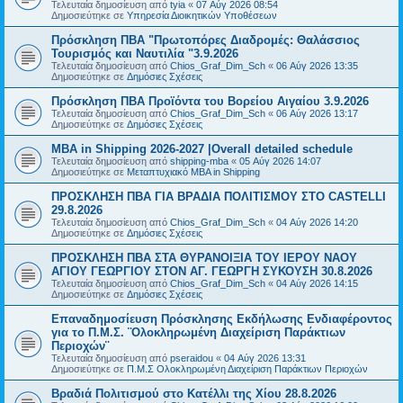
Τελευταία δημοσίευση από
tyia
«
07 Αύγ 2026 08:54
Δημοσιεύτηκε σε
Υπηρεσία Διοικητικών Υποθέσεων
Πρόσκληση ΠΒΑ "Πρωτοπόρες Διαδρομές: Θαλάσσιος
Τουρισμός και Ναυτιλία "3.9.2026
Τελευταία δημοσίευση από
Chios_Graf_Dim_Sch
«
06 Αύγ 2026 13:35
Δημοσιεύτηκε σε
Δημόσιες Σχέσεις
Πρόσκληση ΠΒΑ Προϊόντα του Βορείου Αιγαίου 3.9.2026
Τελευταία δημοσίευση από
Chios_Graf_Dim_Sch
«
06 Αύγ 2026 13:17
Δημοσιεύτηκε σε
Δημόσιες Σχέσεις
MBA in Shipping 2026-2027 |Overall detailed schedule
Τελευταία δημοσίευση από
shipping-mba
«
05 Αύγ 2026 14:07
Δημοσιεύτηκε σε
Μεταπτυχιακό MBA in Shipping
ΠΡΟΣΚΛΗΣΗ ΠΒΑ ΓΙΑ ΒΡΑΔΙΑ ΠΟΛΙΤΙΣΜΟΥ ΣΤΟ CASTELLI
29.8.2026
Τελευταία δημοσίευση από
Chios_Graf_Dim_Sch
«
04 Αύγ 2026 14:20
Δημοσιεύτηκε σε
Δημόσιες Σχέσεις
ΠΡΟΣΚΛΗΣΗ ΠΒΑ ΣΤΑ ΘΥΡΑΝΟΙΞΙΑ ΤΟΥ ΙΕΡΟΥ ΝΑΟΥ
ΑΓΙΟΥ ΓΕΩΡΓΙΟΥ ΣΤΟΝ ΑΓ. ΓΕΩΡΓΗ ΣΥΚΟΥΣΗ 30.8.2026
Τελευταία δημοσίευση από
Chios_Graf_Dim_Sch
«
04 Αύγ 2026 14:15
Δημοσιεύτηκε σε
Δημόσιες Σχέσεις
Επαναδημοσίευση Πρόσκλησης Εκδήλωσης Ενδιαφέροντος
για το Π.Μ.Σ. ¨Ολοκληρωμένη Διαχείριση Παράκτιων
Περιοχών¨
Τελευταία δημοσίευση από
pseraidou
«
04 Αύγ 2026 13:31
Δημοσιεύτηκε σε
Π.Μ.Σ Ολοκληρωμένη Διαχείριση Παράκτιων Περιοχών
Βραδιά Πολιτισμού στο Κατέλλι της Χίου 28.8.2026