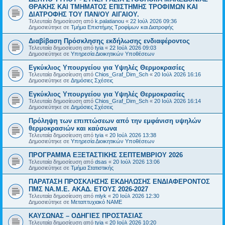
ΘΡΑΚΗΣ ΚΑΙ ΤΜΗΜΑΤΟΣ ΕΠΙΣΤΗΜΗΣ ΤΡΟΦΙΜΩΝ ΚΑΙ
ΔΙΑΤΡΟΦΗΣ ΤΟΥ ΠΑΝ/ΟΥ ΑΙΓΑΙΟΥ.
Τελευταία δημοσίευση από
k.palatianou
«
22 Ιούλ 2026 09:36
Δημοσιεύτηκε σε
Τμήμα Επιστήμης Τροφίμων και Διατροφής
Διαβίβαση Πρόσκλησης εκδήλωσης ενδιαφέροντος
Τελευταία δημοσίευση από
tyia
«
22 Ιούλ 2026 09:03
Δημοσιεύτηκε σε
Υπηρεσία Διοικητικών Υποθέσεων
Εγκύκλιος Υπουργείου για Υψηλές Θερμοκρασίες
Τελευταία δημοσίευση από
Chios_Graf_Dim_Sch
«
20 Ιούλ 2026 16:16
Δημοσιεύτηκε σε
Δημόσιες Σχέσεις
Εγκύκλιος Υπουργείου για Υψηλές Θερμοκρασίες
Τελευταία δημοσίευση από
Chios_Graf_Dim_Sch
«
20 Ιούλ 2026 16:14
Δημοσιεύτηκε σε
Δημόσιες Σχέσεις
Πρόληψη των επιπτώσεων από την εμφάνιση υψηλών
θερμοκρασιών και καύσωνα
Τελευταία δημοσίευση από
tyia
«
20 Ιούλ 2026 13:38
Δημοσιεύτηκε σε
Υπηρεσία Διοικητικών Υποθέσεων
ΠΡΟΓΡΑΜΜΑ ΕΞΕΤΑΣΤΙΚΗΣ ΣΕΠΤΕΜΒΡΙΟΥ 2026
Τελευταία δημοσίευση από
dsas
«
20 Ιούλ 2026 13:06
Δημοσιεύτηκε σε
Τμήμα Στατιστικής
ΠΑΡΑΤΑΣΗ ΠΡΟΣΚΛΗΣΗΣ ΕΚΔΗΛΩΣΗΣ ΕΝΔΙΑΦΕΡΟΝΤΟΣ
ΠΜΣ ΝΑ.Μ.Ε. ΑΚΑΔ. ΕΤΟΥΣ 2026-2027
Τελευταία δημοσίευση από
mlyk
«
20 Ιούλ 2026 12:30
Δημοσιεύτηκε σε
Μεταπτυχιακό ΝΑΜΕ
ΚΑΥΣΩΝΑΣ – ΟΔΗΓΙΕΣ ΠΡΟΣΤΑΣΙΑΣ
Τελευταία δημοσίευση από
tyia
«
20 Ιούλ 2026 10:20