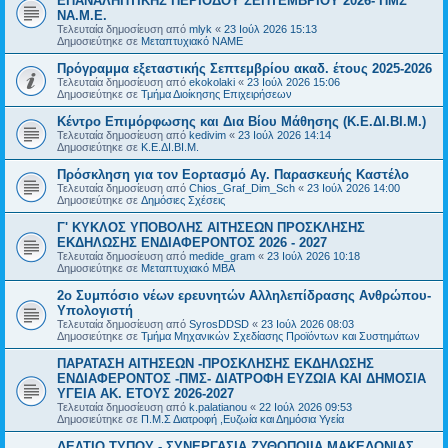
ΕΠΑΝΑΛΗΠΤΙΚΗΣ ΠΕΡΙΟΔΟΥ ΣΕΠΤΕΜΒΡΙΟΥ 2026- ΠΜΣ
ΝΑ.Μ.Ε.
Τελευταία δημοσίευση από
mlyk
«
23 Ιούλ 2026 15:13
Δημοσιεύτηκε σε
Μεταπτυχιακό ΝΑΜΕ
Πρόγραμμα εξεταστικής Σεπτεμβρίου ακαδ. έτους 2025-2026
Τελευταία δημοσίευση από
ekokolaki
«
23 Ιούλ 2026 15:06
Δημοσιεύτηκε σε
Τμήμα Διοίκησης Επιχειρήσεων
Κέντρο Επιμόρφωσης και Δια Βίου Μάθησης (Κ.Ε.ΔΙ.ΒΙ.Μ.)
Τελευταία δημοσίευση από
kedivim
«
23 Ιούλ 2026 14:14
Δημοσιεύτηκε σε
Κ.Ε.ΔΙ.ΒΙ.Μ.
Πρόσκληση για τον Εορτασμό Αγ. Παρασκευής Καστέλο
Τελευταία δημοσίευση από
Chios_Graf_Dim_Sch
«
23 Ιούλ 2026 14:00
Δημοσιεύτηκε σε
Δημόσιες Σχέσεις
Γ' ΚΥΚΛΟΣ ΥΠΟΒΟΛΗΣ ΑΙΤΗΣΕΩΝ ΠΡΟΣΚΛΗΣΗΣ
ΕΚΔΗΛΩΣΗΣ ΕΝΔΙΑΦΕΡΟΝΤΟΣ 2026 - 2027
Τελευταία δημοσίευση από
medide_gram
«
23 Ιούλ 2026 10:18
Δημοσιεύτηκε σε
Μεταπτυχιακό MBA
2ο Συμπόσιο νέων ερευνητών Αλληλεπίδρασης Ανθρώπου-
Υπολογιστή
Τελευταία δημοσίευση από
SyrosDDSD
«
23 Ιούλ 2026 08:03
Δημοσιεύτηκε σε
Τμήμα Μηχανικών Σχεδίασης Προϊόντων και Συστημάτων
ΠΑΡΑΤΑΣΗ ΑΙΤΗΣΕΩΝ -ΠΡΟΣΚΛΗΣΗΣ ΕΚΔΗΛΩΣΗΣ
ΕΝΔΙΑΦΕΡΟΝΤΟΣ -ΠΜΣ- ΔΙΑΤΡΟΦΗ ΕΥΖΩΙΑ ΚΑΙ ΔΗΜΟΣΙΑ
ΥΓΕΙΑ AK. ETOYΣ 2026-2027
Τελευταία δημοσίευση από
k.palatianou
«
22 Ιούλ 2026 09:53
Δημοσιεύτηκε σε
Π.Μ.Σ Διατροφή ,Ευζωία και Δημόσια Υγεία
ΔΕΛΤΙΟ ΤΥΠΟΥ - ΣΥΝΕΡΓΑΣΙΑ ΖΥΘΟΠΟΙΙΑ ΜΑΚΕΔΟΝΙΑΣ