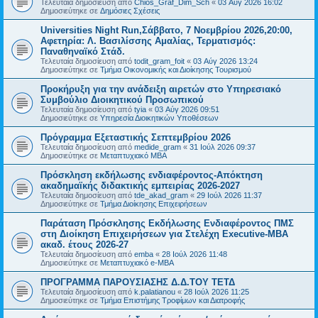
Τελευταία δημοσίευση από
Chios_Graf_Dim_Sch
«
03 Αύγ 2026 16:02
Δημοσιεύτηκε σε
Δημόσιες Σχέσεις
Universities Night Run,Σάββατο, 7 Νοεμβρίου 2026,20:00,
Αφετηρία: Λ. Βασιλίσσης Αμαλίας, Τερματισμός:
Παναθηναϊκό Στάδ.
Τελευταία δημοσίευση από
todit_gram_foit
«
03 Αύγ 2026 13:24
Δημοσιεύτηκε σε
Τμήμα Οικονομικής και Διοίκησης Τουρισμού
Προκήρυξη για την ανάδειξη αιρετών στο Υπηρεσιακό
Συμβούλιο Διοικητικού Προσωπικού
Τελευταία δημοσίευση από
tyia
«
03 Αύγ 2026 09:51
Δημοσιεύτηκε σε
Υπηρεσία Διοικητικών Υποθέσεων
Πρόγραμμα Εξεταστικής Σεπτεμβρίου 2026
Τελευταία δημοσίευση από
medide_gram
«
31 Ιούλ 2026 09:37
Δημοσιεύτηκε σε
Μεταπτυχιακό MBA
Πρόσκληση εκδήλωσης ενδιαφέροντος-Απόκτηση
ακαδημαϊκής διδακτικής εμπειρίας 2026-2027
Τελευταία δημοσίευση από
tde_akad_gram
«
29 Ιούλ 2026 11:37
Δημοσιεύτηκε σε
Τμήμα Διοίκησης Επιχειρήσεων
Παράταση Πρόσκλησης Εκδήλωσης Ενδιαφέροντος ΠΜΣ
στη Διοίκηση Επιχειρήσεων για Στελέχη Executive-MBΑ
ακαδ. έτους 2026-27
Τελευταία δημοσίευση από
emba
«
28 Ιούλ 2026 11:48
Δημοσιεύτηκε σε
Μεταπτυχιακό e-MBA
ΠΡΟΓΡΑΜΜΑ ΠΑΡΟΥΣΙΑΣΗΣ Δ.Δ.ΤΟΥ ΤΕΤΔ
Τελευταία δημοσίευση από
k.palatianou
«
28 Ιούλ 2026 11:25
Δημοσιεύτηκε σε
Τμήμα Επιστήμης Τροφίμων και Διατροφής