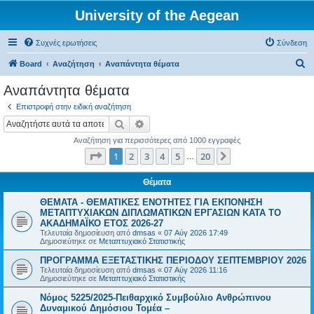
University of the Aegean
Συχνές ερωτήσεις
Σύνδεση
Α
Board
Αναζήτηση
Αναπάντητα θέματα
ν
Αναπάντητα θέματα
α
Επιστροφή στην ειδική αναζήτηση
ζ
Αναζήτηση
Ειδική αναζήτηση
ή
Αναζήτηση για περισσότερες από 1000 εγγραφές
τ
Σελίδα
1
από
20
1
2
3
4
5
20
Επόμενη
…
η
σ
Θέματα
η
ΘΕΜΑΤΑ - ΘΕΜΑΤΙΚΕΣ ΕΝΟΤΗΤΕΣ ΓΙΑ ΕΚΠΟΝΗΣΗ
ΜΕΤΑΠΤΥΧΙΑΚΩΝ ΔΙΠΛΩΜΑΤΙΚΩΝ ΕΡΓΑΣΙΩΝ ΚΑΤΑ ΤΟ
ΑΚΑΔΗΜΑΪΚΟ ΕΤΟΣ 2026-27
Τελευταία δημοσίευση από
dmsas
«
07 Αύγ 2026 17:49
Δημοσιεύτηκε σε
Μεταπτυχιακό Στατιστικής
ΠΡΟΓΡΑΜΜΑ ΕΞΕΤΑΣΤΙΚΗΣ ΠΕΡΙΟΔΟΥ ΣΕΠΤΕΜΒΡΙΟΥ 2026
Τελευταία δημοσίευση από
dmsas
«
07 Αύγ 2026 11:16
Δημοσιεύτηκε σε
Μεταπτυχιακό Στατιστικής
Νόμος 5225/2025-Πειθαρχικό Συμβούλιο Ανθρώπινου
Δυναμικού Δημόσιου Τομέα –