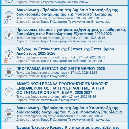
Δημοσιεύτηκε σε
Υπηρεσία Διοικητικών Υποθέσεων
Ανακοίνωση - Πρόσκληση στη Δημόσια Υποστήριξη της
διδακτορικής διατριβής της Υ.Δ Φουτσιτζή Σωτηρίας
Τελευταία δημοσίευση από
e.dimopoulou
«
20 Ιούλ 2026 10:06
Δημοσιεύτηκε σε
Τμήμα Πολιτισμικής Τεχνολογίας και Επικοινωνίας
Προφορικές εξετάσεις για φοιτητές/φοιτήτριες με μαθησιακές
δυσκολίες στην Επαναληπτική Εξεταστική 2025-2026
Τελευταία δημοσίευση από
todit_gram_foit
«
17 Ιούλ 2026 15:15
Δημοσιεύτηκε σε
Τμήμα Οικονομικής και Διοίκησης Τουρισμού
Πρόγραμμα Επαναληπτικής Εξεταστικής Σεπτεμβρίου
Ακαδ.έτους 2025-2026
Τελευταία δημοσίευση από
todit_gram_foit
«
17 Ιούλ 2026 15:05
Δημοσιεύτηκε σε
Τμήμα Οικονομικής και Διοίκησης Τουρισμού
ΠΡΟΓΡΑΜΜΑ ΕΞΕΤΑΣΤΙΚΗΣ ΣΕΠΤΕΜΒΡΙΟΥ 2026
Τελευταία δημοσίευση από
secr-geo
«
17 Ιούλ 2026 13:56
Δημοσιεύτηκε σε
Τμήμα Γεωγραφίας
ΑΝΑΚΟΙΝΩΣΗ ΕΠΑΝΑΛ.ΠΡΟΣΚΛΗΣΗΣ ΕΚΔΗΛΩΣΗΣ
ΕΝΔΙΑΦΕΡΟΝΤΟΣ ΓΙΑ ΤΗΝ ΕΠΙΛΟΓΗ ΜΕΤΑΠΤΥΧ.
ΦΟΙΤΗΤΩΝ/ΤΡΙΩΝ-ΧΕΙΜ. ΕΞΑΜ. 2026-2027
Τελευταία δημοσίευση από
dmmath
«
17 Ιούλ 2026 09:26
Δημοσιεύτηκε σε
Μεταπτυχιακό Μαθηματικού
Ανακοίνωση - Πρόσκληση στη Δημόσια Υποστήριξη της
διδακτορικής διατριβής του Υ. Δ κ. Μουσούρη Σπυρίδωνα
Τελευταία δημοσίευση από
e.dimopoulou
«
17 Ιούλ 2026 08:28
Δημοσιεύτηκε σε
Τμήμα Πολιτισμικής Τεχνολογίας και Επικοινωνίας
Έναρξη Έκτακτου Κύκλου Κινητικότητας έτους 2026, στο