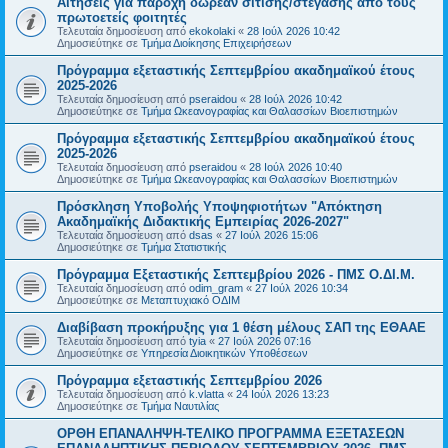
Αιτήσεις για παροχή δωρεάν σίτισης/στέγασης από τους
πρωτοετείς φοιτητές
Τελευταία δημοσίευση από
ekokolaki
«
28 Ιούλ 2026 10:42
Δημοσιεύτηκε σε
Τμήμα Διοίκησης Επιχειρήσεων
Πρόγραμμα εξεταστικής Σεπτεμβρίου ακαδημαϊκού έτους
2025-2026
Τελευταία δημοσίευση από
pseraidou
«
28 Ιούλ 2026 10:42
Δημοσιεύτηκε σε
Τμήμα Ωκεανογραφίας και Θαλασσίων Βιοεπιστημών
Πρόγραμμα εξεταστικής Σεπτεμβρίου ακαδημαϊκού έτους
2025-2026
Τελευταία δημοσίευση από
pseraidou
«
28 Ιούλ 2026 10:40
Δημοσιεύτηκε σε
Τμήμα Ωκεανογραφίας και Θαλασσίων Βιοεπιστημών
Πρόσκληση Υποβολής Υποψηφιοτήτων "Απόκτηση
Ακαδημαϊκής Διδακτικής Εμπειρίας 2026-2027"
Τελευταία δημοσίευση από
dsas
«
27 Ιούλ 2026 15:06
Δημοσιεύτηκε σε
Τμήμα Στατιστικής
Πρόγραμμα Εξεταστικής Σεπτεμβρίου 2026 - ΠΜΣ Ο.ΔΙ.Μ.
Τελευταία δημοσίευση από
odim_gram
«
27 Ιούλ 2026 10:34
Δημοσιεύτηκε σε
Μεταπτυχιακό ΟΔΙΜ
Διαβίβαση προκήρυξης για 1 θέση μέλους ΣΑΠ της ΕΘΑΑΕ
Τελευταία δημοσίευση από
tyia
«
27 Ιούλ 2026 07:16
Δημοσιεύτηκε σε
Υπηρεσία Διοικητικών Υποθέσεων
Πρόγραμμα εξεταστικής Σεπτεμβρίου 2026
Τελευταία δημοσίευση από
k.vlatta
«
24 Ιούλ 2026 13:23
Δημοσιεύτηκε σε
Τμήμα Ναυτιλίας
ΟΡΘΗ ΕΠΑΝΑΛΗΨΗ-ΤΕΛΙΚΟ ΠΡΟΓΡΑΜΜΑ ΕΞΕΤΑΣΕΩΝ