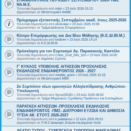
ΕΠΑΝΑΛΗΠΤΙΚΗΣ ΠΕΡΙΟΔΟΥ ΣΕΠΤΕΜΒΡΙΟΥ 2026- ΠΜΣ
ΝΑ.Μ.Ε.
Τελευταία δημοσίευση από
mlyk
«
23 Ιούλ 2026 15:13
Δημοσιεύτηκε σε
Μεταπτυχιακό ΝΑΜΕ
Πρόγραμμα εξεταστικής Σεπτεμβρίου ακαδ. έτους 2025-2026
Τελευταία δημοσίευση από
ekokolaki
«
23 Ιούλ 2026 15:06
Δημοσιεύτηκε σε
Τμήμα Διοίκησης Επιχειρήσεων
Κέντρο Επιμόρφωσης και Δια Βίου Μάθησης (Κ.Ε.ΔΙ.ΒΙ.Μ.)
Τελευταία δημοσίευση από
kedivim
«
23 Ιούλ 2026 14:14
Δημοσιεύτηκε σε
Κ.Ε.ΔΙ.ΒΙ.Μ.
Πρόσκληση για τον Εορτασμό Αγ. Παρασκευής Καστέλο
Τελευταία δημοσίευση από
Chios_Graf_Dim_Sch
«
23 Ιούλ 2026 14:00
Δημοσιεύτηκε σε
Δημόσιες Σχέσεις
Γ' ΚΥΚΛΟΣ ΥΠΟΒΟΛΗΣ ΑΙΤΗΣΕΩΝ ΠΡΟΣΚΛΗΣΗΣ
ΕΚΔΗΛΩΣΗΣ ΕΝΔΙΑΦΕΡΟΝΤΟΣ 2026 - 2027
Τελευταία δημοσίευση από
medide_gram
«
23 Ιούλ 2026 10:18
Δημοσιεύτηκε σε
Μεταπτυχιακό MBA
2ο Συμπόσιο νέων ερευνητών Αλληλεπίδρασης Ανθρώπου-
Υπολογιστή
Τελευταία δημοσίευση από
SyrosDDSD
«
23 Ιούλ 2026 08:03
Δημοσιεύτηκε σε
Τμήμα Μηχανικών Σχεδίασης Προϊόντων και Συστημάτων
ΠΑΡΑΤΑΣΗ ΑΙΤΗΣΕΩΝ -ΠΡΟΣΚΛΗΣΗΣ ΕΚΔΗΛΩΣΗΣ
ΕΝΔΙΑΦΕΡΟΝΤΟΣ -ΠΜΣ- ΔΙΑΤΡΟΦΗ ΕΥΖΩΙΑ ΚΑΙ ΔΗΜΟΣΙΑ
ΥΓΕΙΑ AK. ETOYΣ 2026-2027
Τελευταία δημοσίευση από
k.palatianou
«
22 Ιούλ 2026 09:53
Δημοσιεύτηκε σε
Π.Μ.Σ Διατροφή ,Ευζωία και Δημόσια Υγεία
ΔΕΛΤΙΟ ΤΥΠΟΥ - ΣΥΝΕΡΓΑΣΙΑ ΖΥΘΟΠΟΙΙΑ ΜΑΚΕΔΟΝΙΑΣ