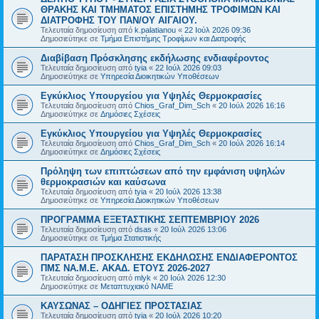
ΘΡΑΚΗΣ ΚΑΙ ΤΜΗΜΑΤΟΣ ΕΠΙΣΤΗΜΗΣ ΤΡΟΦΙΜΩΝ ΚΑΙ
ΔΙΑΤΡΟΦΗΣ ΤΟΥ ΠΑΝ/ΟΥ ΑΙΓΑΙΟΥ.
Τελευταία δημοσίευση από
k.palatianou
«
22 Ιούλ 2026 09:36
Δημοσιεύτηκε σε
Τμήμα Επιστήμης Τροφίμων και Διατροφής
Διαβίβαση Πρόσκλησης εκδήλωσης ενδιαφέροντος
Τελευταία δημοσίευση από
tyia
«
22 Ιούλ 2026 09:03
Δημοσιεύτηκε σε
Υπηρεσία Διοικητικών Υποθέσεων
Εγκύκλιος Υπουργείου για Υψηλές Θερμοκρασίες
Τελευταία δημοσίευση από
Chios_Graf_Dim_Sch
«
20 Ιούλ 2026 16:16
Δημοσιεύτηκε σε
Δημόσιες Σχέσεις
Εγκύκλιος Υπουργείου για Υψηλές Θερμοκρασίες
Τελευταία δημοσίευση από
Chios_Graf_Dim_Sch
«
20 Ιούλ 2026 16:14
Δημοσιεύτηκε σε
Δημόσιες Σχέσεις
Πρόληψη των επιπτώσεων από την εμφάνιση υψηλών
θερμοκρασιών και καύσωνα
Τελευταία δημοσίευση από
tyia
«
20 Ιούλ 2026 13:38
Δημοσιεύτηκε σε
Υπηρεσία Διοικητικών Υποθέσεων
ΠΡΟΓΡΑΜΜΑ ΕΞΕΤΑΣΤΙΚΗΣ ΣΕΠΤΕΜΒΡΙΟΥ 2026
Τελευταία δημοσίευση από
dsas
«
20 Ιούλ 2026 13:06
Δημοσιεύτηκε σε
Τμήμα Στατιστικής
ΠΑΡΑΤΑΣΗ ΠΡΟΣΚΛΗΣΗΣ ΕΚΔΗΛΩΣΗΣ ΕΝΔΙΑΦΕΡΟΝΤΟΣ
ΠΜΣ ΝΑ.Μ.Ε. ΑΚΑΔ. ΕΤΟΥΣ 2026-2027
Τελευταία δημοσίευση από
mlyk
«
20 Ιούλ 2026 12:30
Δημοσιεύτηκε σε
Μεταπτυχιακό ΝΑΜΕ
ΚΑΥΣΩΝΑΣ – ΟΔΗΓΙΕΣ ΠΡΟΣΤΑΣΙΑΣ
Τελευταία δημοσίευση από
tyia
«
20 Ιούλ 2026 10:20