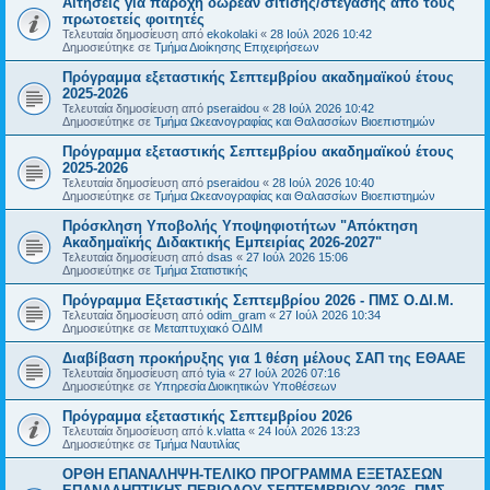
Αιτήσεις για παροχή δωρεάν σίτισης/στέγασης από τους
πρωτοετείς φοιτητές
Τελευταία δημοσίευση από
ekokolaki
«
28 Ιούλ 2026 10:42
Δημοσιεύτηκε σε
Τμήμα Διοίκησης Επιχειρήσεων
Πρόγραμμα εξεταστικής Σεπτεμβρίου ακαδημαϊκού έτους
2025-2026
Τελευταία δημοσίευση από
pseraidou
«
28 Ιούλ 2026 10:42
Δημοσιεύτηκε σε
Τμήμα Ωκεανογραφίας και Θαλασσίων Βιοεπιστημών
Πρόγραμμα εξεταστικής Σεπτεμβρίου ακαδημαϊκού έτους
2025-2026
Τελευταία δημοσίευση από
pseraidou
«
28 Ιούλ 2026 10:40
Δημοσιεύτηκε σε
Τμήμα Ωκεανογραφίας και Θαλασσίων Βιοεπιστημών
Πρόσκληση Υποβολής Υποψηφιοτήτων "Απόκτηση
Ακαδημαϊκής Διδακτικής Εμπειρίας 2026-2027"
Τελευταία δημοσίευση από
dsas
«
27 Ιούλ 2026 15:06
Δημοσιεύτηκε σε
Τμήμα Στατιστικής
Πρόγραμμα Εξεταστικής Σεπτεμβρίου 2026 - ΠΜΣ Ο.ΔΙ.Μ.
Τελευταία δημοσίευση από
odim_gram
«
27 Ιούλ 2026 10:34
Δημοσιεύτηκε σε
Μεταπτυχιακό ΟΔΙΜ
Διαβίβαση προκήρυξης για 1 θέση μέλους ΣΑΠ της ΕΘΑΑΕ
Τελευταία δημοσίευση από
tyia
«
27 Ιούλ 2026 07:16
Δημοσιεύτηκε σε
Υπηρεσία Διοικητικών Υποθέσεων
Πρόγραμμα εξεταστικής Σεπτεμβρίου 2026
Τελευταία δημοσίευση από
k.vlatta
«
24 Ιούλ 2026 13:23
Δημοσιεύτηκε σε
Τμήμα Ναυτιλίας
ΟΡΘΗ ΕΠΑΝΑΛΗΨΗ-ΤΕΛΙΚΟ ΠΡΟΓΡΑΜΜΑ ΕΞΕΤΑΣΕΩΝ