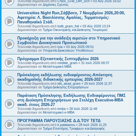
Τελευταία δημοσίευση από
Chios_Graf_Dim_Sch
«
03 Αύγ 2026 16:02
Δημοσιεύτηκε σε
Δημόσιες Σχέσεις
Universities Night Run,Σάββατο, 7 Νοεμβρίου 2026,20:00,
Αφετηρία: Λ. Βασιλίσσης Αμαλίας, Τερματισμός:
Παναθηναϊκό Στάδ.
Τελευταία δημοσίευση από
todit_gram_foit
«
03 Αύγ 2026 13:24
Δημοσιεύτηκε σε
Τμήμα Οικονομικής και Διοίκησης Τουρισμού
Προκήρυξη για την ανάδειξη αιρετών στο Υπηρεσιακό
Συμβούλιο Διοικητικού Προσωπικού
Τελευταία δημοσίευση από
tyia
«
03 Αύγ 2026 09:51
Δημοσιεύτηκε σε
Υπηρεσία Διοικητικών Υποθέσεων
Πρόγραμμα Εξεταστικής Σεπτεμβρίου 2026
Τελευταία δημοσίευση από
medide_gram
«
31 Ιούλ 2026 09:37
Δημοσιεύτηκε σε
Μεταπτυχιακό MBA
Πρόσκληση εκδήλωσης ενδιαφέροντος-Απόκτηση
ακαδημαϊκής διδακτικής εμπειρίας 2026-2027
Τελευταία δημοσίευση από
tde_akad_gram
«
29 Ιούλ 2026 11:37
Δημοσιεύτηκε σε
Τμήμα Διοίκησης Επιχειρήσεων
Παράταση Πρόσκλησης Εκδήλωσης Ενδιαφέροντος ΠΜΣ
στη Διοίκηση Επιχειρήσεων για Στελέχη Executive-MBΑ
ακαδ. έτους 2026-27
Τελευταία δημοσίευση από
emba
«
28 Ιούλ 2026 11:48
Δημοσιεύτηκε σε
Μεταπτυχιακό e-MBA
ΠΡΟΓΡΑΜΜΑ ΠΑΡΟΥΣΙΑΣΗΣ Δ.Δ.ΤΟΥ ΤΕΤΔ
Τελευταία δημοσίευση από
k.palatianou
«
28 Ιούλ 2026 11:25
Δημοσιεύτηκε σε
Τμήμα Επιστήμης Τροφίμων και Διατροφής