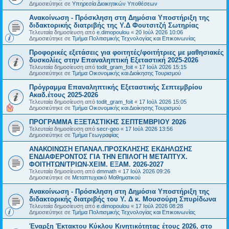
Δημοσιεύτηκε σε
Υπηρεσία Διοικητικών Υποθέσεων
Ανακοίνωση - Πρόσκληση στη Δημόσια Υποστήριξη της
διδακτορικής διατριβής της Υ.Δ Φουτσιτζή Σωτηρίας
Τελευταία δημοσίευση από
e.dimopoulou
«
20 Ιούλ 2026 10:06
Δημοσιεύτηκε σε
Τμήμα Πολιτισμικής Τεχνολογίας και Επικοινωνίας
Προφορικές εξετάσεις για φοιτητές/φοιτήτριες με μαθησιακές
δυσκολίες στην Επαναληπτική Εξεταστική 2025-2026
Τελευταία δημοσίευση από
todit_gram_foit
«
17 Ιούλ 2026 15:15
Δημοσιεύτηκε σε
Τμήμα Οικονομικής και Διοίκησης Τουρισμού
Πρόγραμμα Επαναληπτικής Εξεταστικής Σεπτεμβρίου
Ακαδ.έτους 2025-2026
Τελευταία δημοσίευση από
todit_gram_foit
«
17 Ιούλ 2026 15:05
Δημοσιεύτηκε σε
Τμήμα Οικονομικής και Διοίκησης Τουρισμού
ΠΡΟΓΡΑΜΜΑ ΕΞΕΤΑΣΤΙΚΗΣ ΣΕΠΤΕΜΒΡΙΟΥ 2026
Τελευταία δημοσίευση από
secr-geo
«
17 Ιούλ 2026 13:56
Δημοσιεύτηκε σε
Τμήμα Γεωγραφίας
ΑΝΑΚΟΙΝΩΣΗ ΕΠΑΝΑΛ.ΠΡΟΣΚΛΗΣΗΣ ΕΚΔΗΛΩΣΗΣ
ΕΝΔΙΑΦΕΡΟΝΤΟΣ ΓΙΑ ΤΗΝ ΕΠΙΛΟΓΗ ΜΕΤΑΠΤΥΧ.
ΦΟΙΤΗΤΩΝ/ΤΡΙΩΝ-ΧΕΙΜ. ΕΞΑΜ. 2026-2027
Τελευταία δημοσίευση από
dmmath
«
17 Ιούλ 2026 09:26
Δημοσιεύτηκε σε
Μεταπτυχιακό Μαθηματικού
Ανακοίνωση - Πρόσκληση στη Δημόσια Υποστήριξη της
διδακτορικής διατριβής του Υ. Δ κ. Μουσούρη Σπυρίδωνα
Τελευταία δημοσίευση από
e.dimopoulou
«
17 Ιούλ 2026 08:28
Δημοσιεύτηκε σε
Τμήμα Πολιτισμικής Τεχνολογίας και Επικοινωνίας
Έναρξη Έκτακτου Κύκλου Κινητικότητας έτους 2026, στο