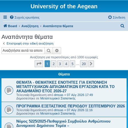
University of the Aegean
Συχνές ερωτήσεις
Σύνδεση
Α
Board
Αναζήτηση
Αναπάντητα θέματα
ν
Αναπάντητα θέματα
α
Επιστροφή στην ειδική αναζήτηση
ζ
Αναζήτηση
Ειδική αναζήτηση
ή
Αναζήτηση για περισσότερες από 1000 εγγραφές
τ
Σελίδα
1
από
20
1
2
3
4
5
20
Επόμενη
…
η
σ
Θέματα
η
ΘΕΜΑΤΑ - ΘΕΜΑΤΙΚΕΣ ΕΝΟΤΗΤΕΣ ΓΙΑ ΕΚΠΟΝΗΣΗ
ΜΕΤΑΠΤΥΧΙΑΚΩΝ ΔΙΠΛΩΜΑΤΙΚΩΝ ΕΡΓΑΣΙΩΝ ΚΑΤΑ ΤΟ
ΑΚΑΔΗΜΑΪΚΟ ΕΤΟΣ 2026-27
Τελευταία δημοσίευση από
dmsas
«
07 Αύγ 2026 17:49
Δημοσιεύτηκε σε
Μεταπτυχιακό Στατιστικής
ΠΡΟΓΡΑΜΜΑ ΕΞΕΤΑΣΤΙΚΗΣ ΠΕΡΙΟΔΟΥ ΣΕΠΤΕΜΒΡΙΟΥ 2026
Τελευταία δημοσίευση από
dmsas
«
07 Αύγ 2026 11:16
Δημοσιεύτηκε σε
Μεταπτυχιακό Στατιστικής
Νόμος 5225/2025-Πειθαρχικό Συμβούλιο Ανθρώπινου
Δυναμικού Δημόσιου Τομέα –