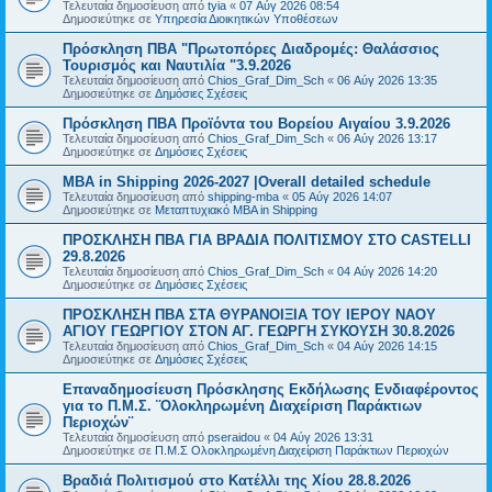
Τελευταία δημοσίευση από
tyia
«
07 Αύγ 2026 08:54
Δημοσιεύτηκε σε
Υπηρεσία Διοικητικών Υποθέσεων
Πρόσκληση ΠΒΑ "Πρωτοπόρες Διαδρομές: Θαλάσσιος
Τουρισμός και Ναυτιλία "3.9.2026
Τελευταία δημοσίευση από
Chios_Graf_Dim_Sch
«
06 Αύγ 2026 13:35
Δημοσιεύτηκε σε
Δημόσιες Σχέσεις
Πρόσκληση ΠΒΑ Προϊόντα του Βορείου Αιγαίου 3.9.2026
Τελευταία δημοσίευση από
Chios_Graf_Dim_Sch
«
06 Αύγ 2026 13:17
Δημοσιεύτηκε σε
Δημόσιες Σχέσεις
MBA in Shipping 2026-2027 |Overall detailed schedule
Τελευταία δημοσίευση από
shipping-mba
«
05 Αύγ 2026 14:07
Δημοσιεύτηκε σε
Μεταπτυχιακό MBA in Shipping
ΠΡΟΣΚΛΗΣΗ ΠΒΑ ΓΙΑ ΒΡΑΔΙΑ ΠΟΛΙΤΙΣΜΟΥ ΣΤΟ CASTELLI
29.8.2026
Τελευταία δημοσίευση από
Chios_Graf_Dim_Sch
«
04 Αύγ 2026 14:20
Δημοσιεύτηκε σε
Δημόσιες Σχέσεις
ΠΡΟΣΚΛΗΣΗ ΠΒΑ ΣΤΑ ΘΥΡΑΝΟΙΞΙΑ ΤΟΥ ΙΕΡΟΥ ΝΑΟΥ
ΑΓΙΟΥ ΓΕΩΡΓΙΟΥ ΣΤΟΝ ΑΓ. ΓΕΩΡΓΗ ΣΥΚΟΥΣΗ 30.8.2026
Τελευταία δημοσίευση από
Chios_Graf_Dim_Sch
«
04 Αύγ 2026 14:15
Δημοσιεύτηκε σε
Δημόσιες Σχέσεις
Επαναδημοσίευση Πρόσκλησης Εκδήλωσης Ενδιαφέροντος
για το Π.Μ.Σ. ¨Ολοκληρωμένη Διαχείριση Παράκτιων
Περιοχών¨
Τελευταία δημοσίευση από
pseraidou
«
04 Αύγ 2026 13:31
Δημοσιεύτηκε σε
Π.Μ.Σ Ολοκληρωμένη Διαχείριση Παράκτιων Περιοχών
Βραδιά Πολιτισμού στο Κατέλλι της Χίου 28.8.2026