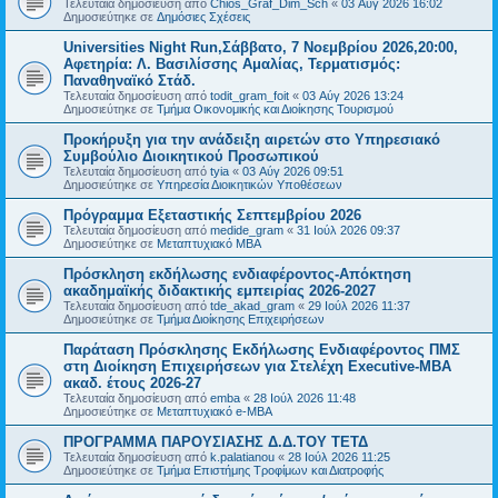
Τελευταία δημοσίευση από
Chios_Graf_Dim_Sch
«
03 Αύγ 2026 16:02
Δημοσιεύτηκε σε
Δημόσιες Σχέσεις
Universities Night Run,Σάββατο, 7 Νοεμβρίου 2026,20:00,
Αφετηρία: Λ. Βασιλίσσης Αμαλίας, Τερματισμός:
Παναθηναϊκό Στάδ.
Τελευταία δημοσίευση από
todit_gram_foit
«
03 Αύγ 2026 13:24
Δημοσιεύτηκε σε
Τμήμα Οικονομικής και Διοίκησης Τουρισμού
Προκήρυξη για την ανάδειξη αιρετών στο Υπηρεσιακό
Συμβούλιο Διοικητικού Προσωπικού
Τελευταία δημοσίευση από
tyia
«
03 Αύγ 2026 09:51
Δημοσιεύτηκε σε
Υπηρεσία Διοικητικών Υποθέσεων
Πρόγραμμα Εξεταστικής Σεπτεμβρίου 2026
Τελευταία δημοσίευση από
medide_gram
«
31 Ιούλ 2026 09:37
Δημοσιεύτηκε σε
Μεταπτυχιακό MBA
Πρόσκληση εκδήλωσης ενδιαφέροντος-Απόκτηση
ακαδημαϊκής διδακτικής εμπειρίας 2026-2027
Τελευταία δημοσίευση από
tde_akad_gram
«
29 Ιούλ 2026 11:37
Δημοσιεύτηκε σε
Τμήμα Διοίκησης Επιχειρήσεων
Παράταση Πρόσκλησης Εκδήλωσης Ενδιαφέροντος ΠΜΣ
στη Διοίκηση Επιχειρήσεων για Στελέχη Executive-MBΑ
ακαδ. έτους 2026-27
Τελευταία δημοσίευση από
emba
«
28 Ιούλ 2026 11:48
Δημοσιεύτηκε σε
Μεταπτυχιακό e-MBA
ΠΡΟΓΡΑΜΜΑ ΠΑΡΟΥΣΙΑΣΗΣ Δ.Δ.ΤΟΥ ΤΕΤΔ
Τελευταία δημοσίευση από
k.palatianou
«
28 Ιούλ 2026 11:25
Δημοσιεύτηκε σε
Τμήμα Επιστήμης Τροφίμων και Διατροφής