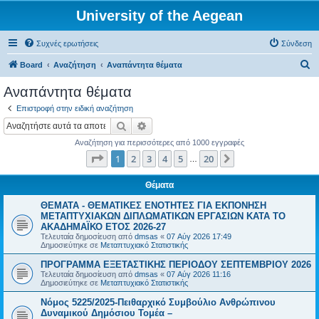
University of the Aegean
Συχνές ερωτήσεις
Σύνδεση
Α
Board
Αναζήτηση
Αναπάντητα θέματα
ν
Αναπάντητα θέματα
α
Επιστροφή στην ειδική αναζήτηση
ζ
Αναζήτηση
Ειδική αναζήτηση
ή
Αναζήτηση για περισσότερες από 1000 εγγραφές
τ
Σελίδα
1
από
20
1
2
3
4
5
20
Επόμενη
…
η
σ
Θέματα
η
ΘΕΜΑΤΑ - ΘΕΜΑΤΙΚΕΣ ΕΝΟΤΗΤΕΣ ΓΙΑ ΕΚΠΟΝΗΣΗ
ΜΕΤΑΠΤΥΧΙΑΚΩΝ ΔΙΠΛΩΜΑΤΙΚΩΝ ΕΡΓΑΣΙΩΝ ΚΑΤΑ ΤΟ
ΑΚΑΔΗΜΑΪΚΟ ΕΤΟΣ 2026-27
Τελευταία δημοσίευση από
dmsas
«
07 Αύγ 2026 17:49
Δημοσιεύτηκε σε
Μεταπτυχιακό Στατιστικής
ΠΡΟΓΡΑΜΜΑ ΕΞΕΤΑΣΤΙΚΗΣ ΠΕΡΙΟΔΟΥ ΣΕΠΤΕΜΒΡΙΟΥ 2026
Τελευταία δημοσίευση από
dmsas
«
07 Αύγ 2026 11:16
Δημοσιεύτηκε σε
Μεταπτυχιακό Στατιστικής
Νόμος 5225/2025-Πειθαρχικό Συμβούλιο Ανθρώπινου
Δυναμικού Δημόσιου Τομέα –