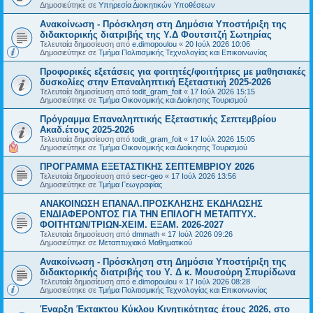
Δημοσιεύτηκε σε
Υπηρεσία Διοικητικών Υποθέσεων
Ανακοίνωση - Πρόσκληση στη Δημόσια Υποστήριξη της
διδακτορικής διατριβής της Υ.Δ Φουτσιτζή Σωτηρίας
Τελευταία δημοσίευση από
e.dimopoulou
«
20 Ιούλ 2026 10:06
Δημοσιεύτηκε σε
Τμήμα Πολιτισμικής Τεχνολογίας και Επικοινωνίας
Προφορικές εξετάσεις για φοιτητές/φοιτήτριες με μαθησιακές
δυσκολίες στην Επαναληπτική Εξεταστική 2025-2026
Τελευταία δημοσίευση από
todit_gram_foit
«
17 Ιούλ 2026 15:15
Δημοσιεύτηκε σε
Τμήμα Οικονομικής και Διοίκησης Τουρισμού
Πρόγραμμα Επαναληπτικής Εξεταστικής Σεπτεμβρίου
Ακαδ.έτους 2025-2026
Τελευταία δημοσίευση από
todit_gram_foit
«
17 Ιούλ 2026 15:05
Δημοσιεύτηκε σε
Τμήμα Οικονομικής και Διοίκησης Τουρισμού
ΠΡΟΓΡΑΜΜΑ ΕΞΕΤΑΣΤΙΚΗΣ ΣΕΠΤΕΜΒΡΙΟΥ 2026
Τελευταία δημοσίευση από
secr-geo
«
17 Ιούλ 2026 13:56
Δημοσιεύτηκε σε
Τμήμα Γεωγραφίας
ΑΝΑΚΟΙΝΩΣΗ ΕΠΑΝΑΛ.ΠΡΟΣΚΛΗΣΗΣ ΕΚΔΗΛΩΣΗΣ
ΕΝΔΙΑΦΕΡΟΝΤΟΣ ΓΙΑ ΤΗΝ ΕΠΙΛΟΓΗ ΜΕΤΑΠΤΥΧ.
ΦΟΙΤΗΤΩΝ/ΤΡΙΩΝ-ΧΕΙΜ. ΕΞΑΜ. 2026-2027
Τελευταία δημοσίευση από
dmmath
«
17 Ιούλ 2026 09:26
Δημοσιεύτηκε σε
Μεταπτυχιακό Μαθηματικού
Ανακοίνωση - Πρόσκληση στη Δημόσια Υποστήριξη της
διδακτορικής διατριβής του Υ. Δ κ. Μουσούρη Σπυρίδωνα
Τελευταία δημοσίευση από
e.dimopoulou
«
17 Ιούλ 2026 08:28
Δημοσιεύτηκε σε
Τμήμα Πολιτισμικής Τεχνολογίας και Επικοινωνίας
Έναρξη Έκτακτου Κύκλου Κινητικότητας έτους 2026, στο