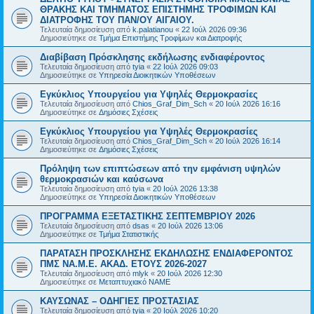
ΘΡΑΚΗΣ ΚΑΙ ΤΜΗΜΑΤΟΣ ΕΠΙΣΤΗΜΗΣ ΤΡΟΦΙΜΩΝ ΚΑΙ
ΔΙΑΤΡΟΦΗΣ ΤΟΥ ΠΑΝ/ΟΥ ΑΙΓΑΙΟΥ.
Τελευταία δημοσίευση από
k.palatianou
«
22 Ιούλ 2026 09:36
Δημοσιεύτηκε σε
Τμήμα Επιστήμης Τροφίμων και Διατροφής
Διαβίβαση Πρόσκλησης εκδήλωσης ενδιαφέροντος
Τελευταία δημοσίευση από
tyia
«
22 Ιούλ 2026 09:03
Δημοσιεύτηκε σε
Υπηρεσία Διοικητικών Υποθέσεων
Εγκύκλιος Υπουργείου για Υψηλές Θερμοκρασίες
Τελευταία δημοσίευση από
Chios_Graf_Dim_Sch
«
20 Ιούλ 2026 16:16
Δημοσιεύτηκε σε
Δημόσιες Σχέσεις
Εγκύκλιος Υπουργείου για Υψηλές Θερμοκρασίες
Τελευταία δημοσίευση από
Chios_Graf_Dim_Sch
«
20 Ιούλ 2026 16:14
Δημοσιεύτηκε σε
Δημόσιες Σχέσεις
Πρόληψη των επιπτώσεων από την εμφάνιση υψηλών
θερμοκρασιών και καύσωνα
Τελευταία δημοσίευση από
tyia
«
20 Ιούλ 2026 13:38
Δημοσιεύτηκε σε
Υπηρεσία Διοικητικών Υποθέσεων
ΠΡΟΓΡΑΜΜΑ ΕΞΕΤΑΣΤΙΚΗΣ ΣΕΠΤΕΜΒΡΙΟΥ 2026
Τελευταία δημοσίευση από
dsas
«
20 Ιούλ 2026 13:06
Δημοσιεύτηκε σε
Τμήμα Στατιστικής
ΠΑΡΑΤΑΣΗ ΠΡΟΣΚΛΗΣΗΣ ΕΚΔΗΛΩΣΗΣ ΕΝΔΙΑΦΕΡΟΝΤΟΣ
ΠΜΣ ΝΑ.Μ.Ε. ΑΚΑΔ. ΕΤΟΥΣ 2026-2027
Τελευταία δημοσίευση από
mlyk
«
20 Ιούλ 2026 12:30
Δημοσιεύτηκε σε
Μεταπτυχιακό ΝΑΜΕ
ΚΑΥΣΩΝΑΣ – ΟΔΗΓΙΕΣ ΠΡΟΣΤΑΣΙΑΣ
Τελευταία δημοσίευση από
tyia
«
20 Ιούλ 2026 10:20