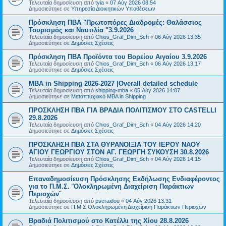
Τελευταία δημοσίευση από
tyia
«
07 Αύγ 2026 08:54
Δημοσιεύτηκε σε
Υπηρεσία Διοικητικών Υποθέσεων
Πρόσκληση ΠΒΑ "Πρωτοπόρες Διαδρομές: Θαλάσσιος
Τουρισμός και Ναυτιλία "3.9.2026
Τελευταία δημοσίευση από
Chios_Graf_Dim_Sch
«
06 Αύγ 2026 13:35
Δημοσιεύτηκε σε
Δημόσιες Σχέσεις
Πρόσκληση ΠΒΑ Προϊόντα του Βορείου Αιγαίου 3.9.2026
Τελευταία δημοσίευση από
Chios_Graf_Dim_Sch
«
06 Αύγ 2026 13:17
Δημοσιεύτηκε σε
Δημόσιες Σχέσεις
MBA in Shipping 2026-2027 |Overall detailed schedule
Τελευταία δημοσίευση από
shipping-mba
«
05 Αύγ 2026 14:07
Δημοσιεύτηκε σε
Μεταπτυχιακό MBA in Shipping
ΠΡΟΣΚΛΗΣΗ ΠΒΑ ΓΙΑ ΒΡΑΔΙΑ ΠΟΛΙΤΙΣΜΟΥ ΣΤΟ CASTELLI
29.8.2026
Τελευταία δημοσίευση από
Chios_Graf_Dim_Sch
«
04 Αύγ 2026 14:20
Δημοσιεύτηκε σε
Δημόσιες Σχέσεις
ΠΡΟΣΚΛΗΣΗ ΠΒΑ ΣΤΑ ΘΥΡΑΝΟΙΞΙΑ ΤΟΥ ΙΕΡΟΥ ΝΑΟΥ
ΑΓΙΟΥ ΓΕΩΡΓΙΟΥ ΣΤΟΝ ΑΓ. ΓΕΩΡΓΗ ΣΥΚΟΥΣΗ 30.8.2026
Τελευταία δημοσίευση από
Chios_Graf_Dim_Sch
«
04 Αύγ 2026 14:15
Δημοσιεύτηκε σε
Δημόσιες Σχέσεις
Επαναδημοσίευση Πρόσκλησης Εκδήλωσης Ενδιαφέροντος
για το Π.Μ.Σ. ¨Ολοκληρωμένη Διαχείριση Παράκτιων
Περιοχών¨
Τελευταία δημοσίευση από
pseraidou
«
04 Αύγ 2026 13:31
Δημοσιεύτηκε σε
Π.Μ.Σ Ολοκληρωμένη Διαχείριση Παράκτιων Περιοχών
Βραδιά Πολιτισμού στο Κατέλλι της Χίου 28.8.2026