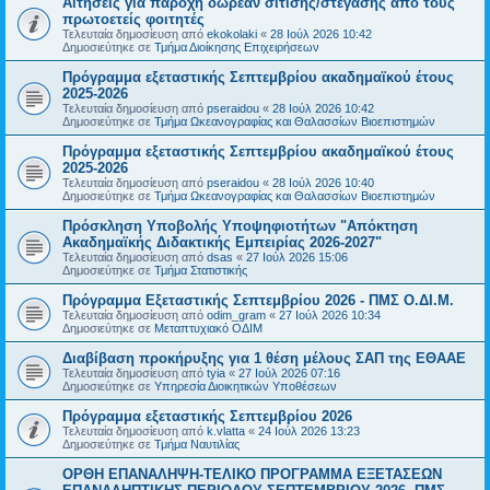
Αιτήσεις για παροχή δωρεάν σίτισης/στέγασης από τους
πρωτοετείς φοιτητές
Τελευταία δημοσίευση από
ekokolaki
«
28 Ιούλ 2026 10:42
Δημοσιεύτηκε σε
Τμήμα Διοίκησης Επιχειρήσεων
Πρόγραμμα εξεταστικής Σεπτεμβρίου ακαδημαϊκού έτους
2025-2026
Τελευταία δημοσίευση από
pseraidou
«
28 Ιούλ 2026 10:42
Δημοσιεύτηκε σε
Τμήμα Ωκεανογραφίας και Θαλασσίων Βιοεπιστημών
Πρόγραμμα εξεταστικής Σεπτεμβρίου ακαδημαϊκού έτους
2025-2026
Τελευταία δημοσίευση από
pseraidou
«
28 Ιούλ 2026 10:40
Δημοσιεύτηκε σε
Τμήμα Ωκεανογραφίας και Θαλασσίων Βιοεπιστημών
Πρόσκληση Υποβολής Υποψηφιοτήτων "Απόκτηση
Ακαδημαϊκής Διδακτικής Εμπειρίας 2026-2027"
Τελευταία δημοσίευση από
dsas
«
27 Ιούλ 2026 15:06
Δημοσιεύτηκε σε
Τμήμα Στατιστικής
Πρόγραμμα Εξεταστικής Σεπτεμβρίου 2026 - ΠΜΣ Ο.ΔΙ.Μ.
Τελευταία δημοσίευση από
odim_gram
«
27 Ιούλ 2026 10:34
Δημοσιεύτηκε σε
Μεταπτυχιακό ΟΔΙΜ
Διαβίβαση προκήρυξης για 1 θέση μέλους ΣΑΠ της ΕΘΑΑΕ
Τελευταία δημοσίευση από
tyia
«
27 Ιούλ 2026 07:16
Δημοσιεύτηκε σε
Υπηρεσία Διοικητικών Υποθέσεων
Πρόγραμμα εξεταστικής Σεπτεμβρίου 2026
Τελευταία δημοσίευση από
k.vlatta
«
24 Ιούλ 2026 13:23
Δημοσιεύτηκε σε
Τμήμα Ναυτιλίας
ΟΡΘΗ ΕΠΑΝΑΛΗΨΗ-ΤΕΛΙΚΟ ΠΡΟΓΡΑΜΜΑ ΕΞΕΤΑΣΕΩΝ