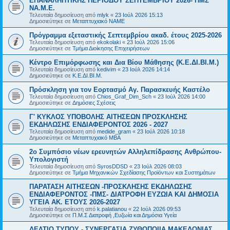
ΕΠΑΝΑΛΗΠΤΙΚΗΣ ΠΕΡΙΟΔΟΥ ΣΕΠΤΕΜΒΡΙΟΥ 2026- ΠΜΣ
ΝΑ.Μ.Ε.
Τελευταία δημοσίευση από
mlyk
«
23 Ιούλ 2026 15:13
Δημοσιεύτηκε σε
Μεταπτυχιακό ΝΑΜΕ
Πρόγραμμα εξεταστικής Σεπτεμβρίου ακαδ. έτους 2025-2026
Τελευταία δημοσίευση από
ekokolaki
«
23 Ιούλ 2026 15:06
Δημοσιεύτηκε σε
Τμήμα Διοίκησης Επιχειρήσεων
Κέντρο Επιμόρφωσης και Δια Βίου Μάθησης (Κ.Ε.ΔΙ.ΒΙ.Μ.)
Τελευταία δημοσίευση από
kedivim
«
23 Ιούλ 2026 14:14
Δημοσιεύτηκε σε
Κ.Ε.ΔΙ.ΒΙ.Μ.
Πρόσκληση για τον Εορτασμό Αγ. Παρασκευής Καστέλο
Τελευταία δημοσίευση από
Chios_Graf_Dim_Sch
«
23 Ιούλ 2026 14:00
Δημοσιεύτηκε σε
Δημόσιες Σχέσεις
Γ' ΚΥΚΛΟΣ ΥΠΟΒΟΛΗΣ ΑΙΤΗΣΕΩΝ ΠΡΟΣΚΛΗΣΗΣ
ΕΚΔΗΛΩΣΗΣ ΕΝΔΙΑΦΕΡΟΝΤΟΣ 2026 - 2027
Τελευταία δημοσίευση από
medide_gram
«
23 Ιούλ 2026 10:18
Δημοσιεύτηκε σε
Μεταπτυχιακό MBA
2ο Συμπόσιο νέων ερευνητών Αλληλεπίδρασης Ανθρώπου-
Υπολογιστή
Τελευταία δημοσίευση από
SyrosDDSD
«
23 Ιούλ 2026 08:03
Δημοσιεύτηκε σε
Τμήμα Μηχανικών Σχεδίασης Προϊόντων και Συστημάτων
ΠΑΡΑΤΑΣΗ ΑΙΤΗΣΕΩΝ -ΠΡΟΣΚΛΗΣΗΣ ΕΚΔΗΛΩΣΗΣ
ΕΝΔΙΑΦΕΡΟΝΤΟΣ -ΠΜΣ- ΔΙΑΤΡΟΦΗ ΕΥΖΩΙΑ ΚΑΙ ΔΗΜΟΣΙΑ
ΥΓΕΙΑ AK. ETOYΣ 2026-2027
Τελευταία δημοσίευση από
k.palatianou
«
22 Ιούλ 2026 09:53
Δημοσιεύτηκε σε
Π.Μ.Σ Διατροφή ,Ευζωία και Δημόσια Υγεία
ΔΕΛΤΙΟ ΤΥΠΟΥ - ΣΥΝΕΡΓΑΣΙΑ ΖΥΘΟΠΟΙΙΑ ΜΑΚΕΔΟΝΙΑΣ