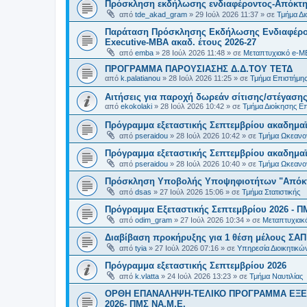
Πρόσκληση εκδήλωσης ενδιαφέροντος-Απόκτησ
από
tde_akad_gram
»
29 Ιούλ 2026 11:37
» σε
Τμήμα Δι
Παράταση Πρόσκλησης Εκδήλωσης Ενδιαφέρον
Executive-MBΑ ακαδ. έτους 2026-27
από
emba
»
28 Ιούλ 2026 11:48
» σε
Μεταπτυχιακό e-M
ΠΡΟΓΡΑΜΜΑ ΠΑΡΟΥΣΙΑΣΗΣ Δ.Δ.ΤΟΥ ΤΕΤΔ
από
k.palatianou
»
28 Ιούλ 2026 11:25
» σε
Τμήμα Επιστήμης
Αιτήσεις για παροχή δωρεάν σίτισης/στέγασης
από
ekokolaki
»
28 Ιούλ 2026 10:42
» σε
Τμήμα Διοίκησης Ε
Πρόγραμμα εξεταστικής Σεπτεμβρίου ακαδημαϊ
από
pseraidou
»
28 Ιούλ 2026 10:42
» σε
Τμήμα Ωκεανο
Πρόγραμμα εξεταστικής Σεπτεμβρίου ακαδημαϊ
από
pseraidou
»
28 Ιούλ 2026 10:40
» σε
Τμήμα Ωκεανο
Πρόσκληση Υποβολής Υποψηφιοτήτων "Απόκτη
από
dsas
»
27 Ιούλ 2026 15:06
» σε
Τμήμα Στατιστικής
Πρόγραμμα Εξεταστικής Σεπτεμβρίου 2026 - Π
από
odim_gram
»
27 Ιούλ 2026 10:34
» σε
Μεταπτυχιακ
Διαβίβαση προκήρυξης για 1 θέση μέλους ΣΑ
από
tyia
»
27 Ιούλ 2026 07:16
» σε
Υπηρεσία Διοικητικ
Πρόγραμμα εξεταστικής Σεπτεμβρίου 2026
από
k.vlatta
»
24 Ιούλ 2026 13:23
» σε
Τμήμα Ναυτιλίας
ΟΡΘΗ ΕΠΑΝΑΛΗΨΗ-ΤΕΛΙΚΟ ΠΡΟΓΡΑΜΜΑ ΕΞΕ
2026- ΠΜΣ ΝΑ.Μ.Ε.