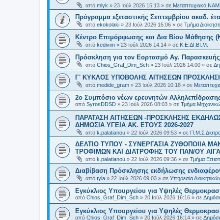
από
mlyk
»
23 Ιούλ 2026 15:13
» σε
Μεταπτυχιακό ΝΑΜ
Πρόγραμμα εξεταστικής Σεπτεμβρίου ακαδ. έτο
από
ekokolaki
»
23 Ιούλ 2026 15:06
» σε
Τμήμα Διοίκησ
Κέντρο Επιμόρφωσης και Δια Βίου Μάθησης (Κ.
από
kedivim
»
23 Ιούλ 2026 14:14
» σε
Κ.Ε.ΔΙ.ΒΙ.Μ.
Πρόσκληση για τον Εορτασμό Αγ. Παρασκευής
από
Chios_Graf_Dim_Sch
»
23 Ιούλ 2026 14:00
» σε
Δη
Γ' ΚΥΚΛΟΣ ΥΠΟΒΟΛΗΣ ΑΙΤΗΣΕΩΝ ΠΡΟΣΚΛΗΣΗ
από
medide_gram
»
23 Ιούλ 2026 10:18
» σε
Μεταπτυχι
2ο Συμπόσιο νέων ερευνητών Αλληλεπίδρασ
από
SyrosDDSD
»
23 Ιούλ 2026 08:03
» σε
Τμήμα Μηχανικώ
ΠΑΡΑΤΑΣΗ ΑΙΤΗΣΕΩΝ -ΠΡΟΣΚΛΗΣΗΣ ΕΚΔΗΛΩΣ
ΔΗΜΟΣΙΑ ΥΓΕΙΑ AK. ETOYΣ 2026-2027
από
k.palatianou
»
22 Ιούλ 2026 09:53
» σε
Π.Μ.Σ Διατρο
ΔΕΛΤΙΟ ΤΥΠΟΥ - ΣΥΝΕΡΓΑΣΙΑ ΖΥΘΟΠΟΙΙΑ Μ
ΤΡΟΦΙΜΩΝ ΚΑΙ ΔΙΑΤΡΟΦΗΣ ΤΟΥ ΠΑΝ/ΟΥ ΑΙΓΑ
από
k.palatianou
»
22 Ιούλ 2026 09:36
» σε
Τμήμα Επιστ
Διαβίβαση Πρόσκλησης εκδήλωσης ενδιαφέρο
από
tyia
»
22 Ιούλ 2026 09:03
» σε
Υπηρεσία Διοικητικ
Εγκύκλιος Υπουργείου για Υψηλές Θερμοκρασ
από
Chios_Graf_Dim_Sch
»
20 Ιούλ 2026 16:16
» σε
Δημόσι
Εγκύκλιος Υπουργείου για Υψηλές Θερμοκρασ
από
Chios_Graf_Dim_Sch
»
20 Ιούλ 2026 16:14
» σε
Δημόσι