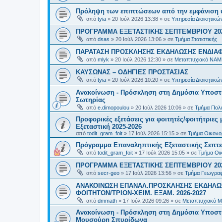
Πρόληψη των επιπτώσεων από την εμφάνιση 
από
tyia
»
20 Ιούλ 2026 13:38
» σε
Υπηρεσία Διοικητικ
ΠΡΟΓΡΑΜΜΑ ΕΞΕΤΑΣΤΙΚΗΣ ΣΕΠΤΕΜΒΡΙΟΥ 20
από
dsas
»
20 Ιούλ 2026 13:06
» σε
Τμήμα Στατιστικής
ΠΑΡΑΤΑΣΗ ΠΡΟΣΚΛΗΣΗΣ ΕΚΔΗΛΩΣΗΣ ΕΝΔΙΑΦΕ
από
mlyk
»
20 Ιούλ 2026 12:30
» σε
Μεταπτυχιακό ΝΑΜ
ΚΑΥΣΩΝΑΣ – ΟΔΗΓΙΕΣ ΠΡΟΣΤΑΣΙΑΣ
από
tyia
»
20 Ιούλ 2026 10:20
» σε
Υπηρεσία Διοικητικ
Ανακοίνωση - Πρόσκληση στη Δημόσια Υποστήρ
Σωτηρίας
από
e.dimopoulou
»
20 Ιούλ 2026 10:06
» σε
Τμήμα Πολι
Προφορικές εξετάσεις για φοιτητές/φοιτήτριε
Εξεταστική 2025-2026
από
todit_gram_foit
»
17 Ιούλ 2026 15:15
» σε
Τμήμα Οικονομ
Πρόγραμμα Επαναληπτικής Εξεταστικής Σεπτε
από
todit_gram_foit
»
17 Ιούλ 2026 15:05
» σε
Τμήμα Οικ
ΠΡΟΓΡΑΜΜΑ ΕΞΕΤΑΣΤΙΚΗΣ ΣΕΠΤΕΜΒΡΙΟΥ 20
από
secr-geo
»
17 Ιούλ 2026 13:56
» σε
Τμήμα Γεωγραφ
ΑΝΑΚΟΙΝΩΣΗ ΕΠΑΝΑΛ.ΠΡΟΣΚΛΗΣΗΣ ΕΚΔΗΛΩΣ
ΦΟΙΤΗΤΩΝ/ΤΡΙΩΝ-ΧΕΙΜ. ΕΞΑΜ. 2026-2027
από
dmmath
»
17 Ιούλ 2026 09:26
» σε
Μεταπτυχιακό Μ
Ανακοίνωση - Πρόσκληση στη Δημόσια Υποστήρι
Μουσούρη Σπυρίδωνα