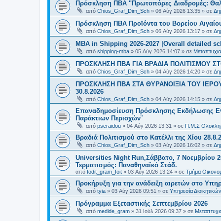
Πρόσκληση ΠΒΑ "Πρωτοπόρες Διαδρομές: Θαλά
από
Chios_Graf_Dim_Sch
»
06 Αύγ 2026 13:35
» σε
Δη
Πρόσκληση ΠΒΑ Προϊόντα του Βορείου Αιγαίου
από
Chios_Graf_Dim_Sch
»
06 Αύγ 2026 13:17
» σε
Δη
MBA in Shipping 2026-2027 |Overall detailed s
από
shipping-mba
»
05 Αύγ 2026 14:07
» σε
Μεταπτυχια
ΠΡΟΣΚΛΗΣΗ ΠΒΑ ΓΙΑ ΒΡΑΔΙΑ ΠΟΛΙΤΙΣΜΟΥ ΣΤΟ
από
Chios_Graf_Dim_Sch
»
04 Αύγ 2026 14:20
» σε
Δη
ΠΡΟΣΚΛΗΣΗ ΠΒΑ ΣΤΑ ΘΥΡΑΝΟΙΞΙΑ ΤΟΥ ΙΕΡΟ
30.8.2026
από
Chios_Graf_Dim_Sch
»
04 Αύγ 2026 14:15
» σε
Δη
Επαναδημοσίευση Πρόσκλησης Εκδήλωσης Ενδι
Παράκτιων Περιοχών¨
από
pseraidou
»
04 Αύγ 2026 13:31
» σε
Π.Μ.Σ Ολοκληρ
Βραδιά Πολιτισμού στο Κατέλλι της Χίου 28.8.
από
Chios_Graf_Dim_Sch
»
03 Αύγ 2026 16:02
» σε
Δη
Universities Night Run,Σάββατο, 7 Νοεμβρίου 2
Τερματισμός: Παναθηναϊκό Στάδ.
από
todit_gram_foit
»
03 Αύγ 2026 13:24
» σε
Τμήμα Οικονομ
Προκήρυξη για την ανάδειξη αιρετών στο Υπη
από
tyia
»
03 Αύγ 2026 09:51
» σε
Υπηρεσία Διοικητικ
Πρόγραμμα Εξεταστικής Σεπτεμβρίου 2026
από
medide_gram
»
31 Ιούλ 2026 09:37
» σε
Μεταπτυχι