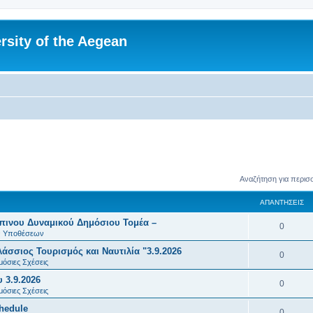
rsity of the Aegean
Αναζήτηση για περισ
ΑΠΑΝΤΉΣΕΙΣ
πινου Δυναμικού Δημόσιου Τομέα –
Α
0
ών Υποθέσεων
π
σσιος Τουρισμός και Ναυτιλία "3.9.2026
Α
0
α
μόσιες Σχέσεις
π
 3.9.2026
ν
Α
0
α
μόσιες Σχέσεις
τ
π
chedule
ν
Α
0