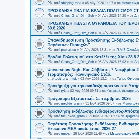
από
shipping-mba
»
05 Αύγ 2026 14:07
» σε
Μεταπτυχια
ΠΡΟΣΚΛΗΣΗ ΠΒΑ ΓΙΑ ΒΡΑΔΙΑ ΠΟΛΙΤΙΣΜΟΥ ΣΤΟ
από
Chios_Graf_Dim_Sch
»
04 Αύγ 2026 14:20
» σε
Δη
ΠΡΟΣΚΛΗΣΗ ΠΒΑ ΣΤΑ ΘΥΡΑΝΟΙΞΙΑ ΤΟΥ ΙΕΡΟ
30.8.2026
από
Chios_Graf_Dim_Sch
»
04 Αύγ 2026 14:15
» σε
Δη
Επαναδημοσίευση Πρόσκλησης Εκδήλωσης Ενδι
Παράκτιων Περιοχών¨
από
pseraidou
»
04 Αύγ 2026 13:31
» σε
Π.Μ.Σ Ολοκληρ
Βραδιά Πολιτισμού στο Κατέλλι της Χίου 28.8.
από
Chios_Graf_Dim_Sch
»
03 Αύγ 2026 16:02
» σε
Δη
Universities Night Run,Σάββατο, 7 Νοεμβρίου 2
Τερματισμός: Παναθηναϊκό Στάδ.
από
todit_gram_foit
»
03 Αύγ 2026 13:24
» σε
Τμήμα Οικονομ
Προκήρυξη για την ανάδειξη αιρετών στο Υπη
από
tyia
»
03 Αύγ 2026 09:51
» σε
Υπηρεσία Διοικητικ
Πρόγραμμα Εξεταστικής Σεπτεμβρίου 2026
από
medide_gram
»
31 Ιούλ 2026 09:37
» σε
Μεταπτυχι
Πρόσκληση εκδήλωσης ενδιαφέροντος-Απόκτησ
από
tde_akad_gram
»
29 Ιούλ 2026 11:37
» σε
Τμήμα Δι
Παράταση Πρόσκλησης Εκδήλωσης Ενδιαφέρον
Executive-MBΑ ακαδ. έτους 2026-27
από
emba
»
28 Ιούλ 2026 11:48
» σε
Μεταπτυχιακό e-M