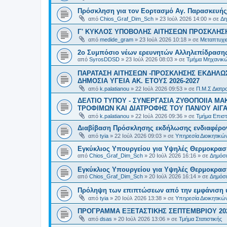
Πρόσκληση για τον Εορτασμό Αγ. Παρασκευής
από
Chios_Graf_Dim_Sch
»
23 Ιούλ 2026 14:00
» σε
Δη
Γ' ΚΥΚΛΟΣ ΥΠΟΒΟΛΗΣ ΑΙΤΗΣΕΩΝ ΠΡΟΣΚΛΗΣΗ
από
medide_gram
»
23 Ιούλ 2026 10:18
» σε
Μεταπτυχι
2ο Συμπόσιο νέων ερευνητών Αλληλεπίδρασ
από
SyrosDDSD
»
23 Ιούλ 2026 08:03
» σε
Τμήμα Μηχανικώ
ΠΑΡΑΤΑΣΗ ΑΙΤΗΣΕΩΝ -ΠΡΟΣΚΛΗΣΗΣ ΕΚΔΗΛΩΣ
ΔΗΜΟΣΙΑ ΥΓΕΙΑ AK. ETOYΣ 2026-2027
από
k.palatianou
»
22 Ιούλ 2026 09:53
» σε
Π.Μ.Σ Διατρο
ΔΕΛΤΙΟ ΤΥΠΟΥ - ΣΥΝΕΡΓΑΣΙΑ ΖΥΘΟΠΟΙΙΑ Μ
ΤΡΟΦΙΜΩΝ ΚΑΙ ΔΙΑΤΡΟΦΗΣ ΤΟΥ ΠΑΝ/ΟΥ ΑΙΓΑ
από
k.palatianou
»
22 Ιούλ 2026 09:36
» σε
Τμήμα Επιστ
Διαβίβαση Πρόσκλησης εκδήλωσης ενδιαφέρο
από
tyia
»
22 Ιούλ 2026 09:03
» σε
Υπηρεσία Διοικητικ
Εγκύκλιος Υπουργείου για Υψηλές Θερμοκρασ
από
Chios_Graf_Dim_Sch
»
20 Ιούλ 2026 16:16
» σε
Δημόσι
Εγκύκλιος Υπουργείου για Υψηλές Θερμοκρασ
από
Chios_Graf_Dim_Sch
»
20 Ιούλ 2026 16:14
» σε
Δημόσι
Πρόληψη των επιπτώσεων από την εμφάνιση 
από
tyia
»
20 Ιούλ 2026 13:38
» σε
Υπηρεσία Διοικητικ
ΠΡΟΓΡΑΜΜΑ ΕΞΕΤΑΣΤΙΚΗΣ ΣΕΠΤΕΜΒΡΙΟΥ 20
από
dsas
»
20 Ιούλ 2026 13:06
» σε
Τμήμα Στατιστικής