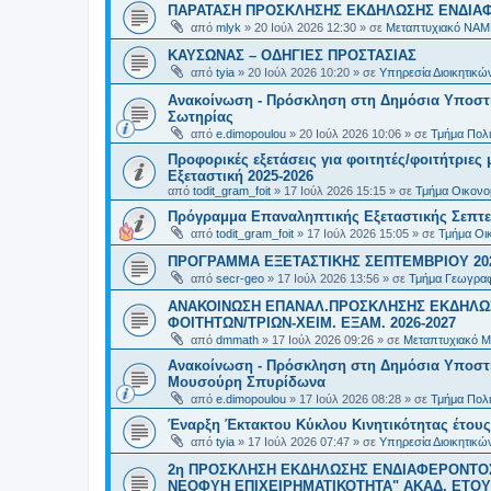
ΠΑΡΑΤΑΣΗ ΠΡΟΣΚΛΗΣΗΣ ΕΚΔΗΛΩΣΗΣ ΕΝΔΙΑΦΕ
από
mlyk
»
20 Ιούλ 2026 12:30
» σε
Μεταπτυχιακό ΝΑΜ
ΚΑΥΣΩΝΑΣ – ΟΔΗΓΙΕΣ ΠΡΟΣΤΑΣΙΑΣ
από
tyia
»
20 Ιούλ 2026 10:20
» σε
Υπηρεσία Διοικητικ
Ανακοίνωση - Πρόσκληση στη Δημόσια Υποστήρ
Σωτηρίας
από
e.dimopoulou
»
20 Ιούλ 2026 10:06
» σε
Τμήμα Πολι
Προφορικές εξετάσεις για φοιτητές/φοιτήτριε
Εξεταστική 2025-2026
από
todit_gram_foit
»
17 Ιούλ 2026 15:15
» σε
Τμήμα Οικονομ
Πρόγραμμα Επαναληπτικής Εξεταστικής Σεπτε
από
todit_gram_foit
»
17 Ιούλ 2026 15:05
» σε
Τμήμα Οικ
ΠΡΟΓΡΑΜΜΑ ΕΞΕΤΑΣΤΙΚΗΣ ΣΕΠΤΕΜΒΡΙΟΥ 20
από
secr-geo
»
17 Ιούλ 2026 13:56
» σε
Τμήμα Γεωγραφ
ΑΝΑΚΟΙΝΩΣΗ ΕΠΑΝΑΛ.ΠΡΟΣΚΛΗΣΗΣ ΕΚΔΗΛΩΣ
ΦΟΙΤΗΤΩΝ/ΤΡΙΩΝ-ΧΕΙΜ. ΕΞΑΜ. 2026-2027
από
dmmath
»
17 Ιούλ 2026 09:26
» σε
Μεταπτυχιακό Μ
Ανακοίνωση - Πρόσκληση στη Δημόσια Υποστήρι
Μουσούρη Σπυρίδωνα
από
e.dimopoulou
»
17 Ιούλ 2026 08:28
» σε
Τμήμα Πολι
Έναρξη Έκτακτου Κύκλου Κινητικότητας έτους 2
από
tyia
»
17 Ιούλ 2026 07:47
» σε
Υπηρεσία Διοικητικ
2η ΠΡΟΣΚΛΗΣΗ ΕΚΔΗΛΩΣΗΣ ΕΝΔΙΑΦΕΡΟΝΤΟΣ
ΝΕΟΦΥΗ ΕΠΙΧΕΙΡΗΜΑΤΙΚΟΤΗΤΑ" ΑΚΑΔ. ΕΤΟΥΣ