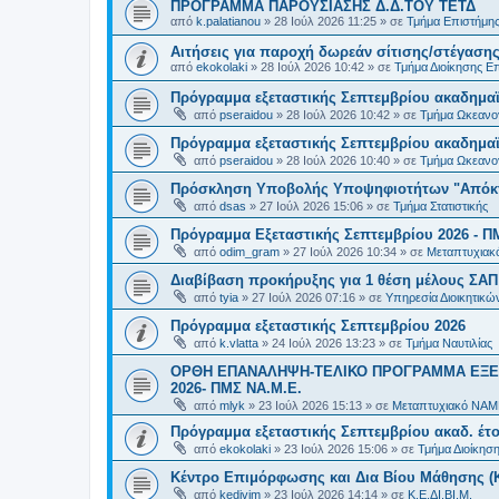
ΠΡΟΓΡΑΜΜΑ ΠΑΡΟΥΣΙΑΣΗΣ Δ.Δ.ΤΟΥ ΤΕΤΔ
από
k.palatianou
»
28 Ιούλ 2026 11:25
» σε
Τμήμα Επιστήμης
Αιτήσεις για παροχή δωρεάν σίτισης/στέγασης
από
ekokolaki
»
28 Ιούλ 2026 10:42
» σε
Τμήμα Διοίκησης Ε
Πρόγραμμα εξεταστικής Σεπτεμβρίου ακαδημαϊ
από
pseraidou
»
28 Ιούλ 2026 10:42
» σε
Τμήμα Ωκεανο
Πρόγραμμα εξεταστικής Σεπτεμβρίου ακαδημαϊ
από
pseraidou
»
28 Ιούλ 2026 10:40
» σε
Τμήμα Ωκεανο
Πρόσκληση Υποβολής Υποψηφιοτήτων "Απόκτη
από
dsas
»
27 Ιούλ 2026 15:06
» σε
Τμήμα Στατιστικής
Πρόγραμμα Εξεταστικής Σεπτεμβρίου 2026 - Π
από
odim_gram
»
27 Ιούλ 2026 10:34
» σε
Μεταπτυχιακ
Διαβίβαση προκήρυξης για 1 θέση μέλους ΣΑ
από
tyia
»
27 Ιούλ 2026 07:16
» σε
Υπηρεσία Διοικητικ
Πρόγραμμα εξεταστικής Σεπτεμβρίου 2026
από
k.vlatta
»
24 Ιούλ 2026 13:23
» σε
Τμήμα Ναυτιλίας
ΟΡΘΗ ΕΠΑΝΑΛΗΨΗ-ΤΕΛΙΚΟ ΠΡΟΓΡΑΜΜΑ ΕΞΕ
2026- ΠΜΣ ΝΑ.Μ.Ε.
από
mlyk
»
23 Ιούλ 2026 15:13
» σε
Μεταπτυχιακό ΝΑΜ
Πρόγραμμα εξεταστικής Σεπτεμβρίου ακαδ. έτο
από
ekokolaki
»
23 Ιούλ 2026 15:06
» σε
Τμήμα Διοίκησ
Κέντρο Επιμόρφωσης και Δια Βίου Μάθησης (Κ.
από
kedivim
»
23 Ιούλ 2026 14:14
» σε
Κ.Ε.ΔΙ.ΒΙ.Μ.