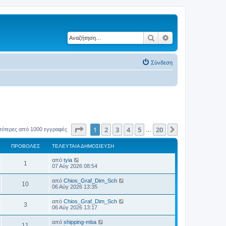
Αναζήτηση
Ειδική αναζήτηση
Σύνδεση
Σελίδα
1
από
20
1
2
3
4
5
20
Επόμενη
σότερες από 1000 εγγραφές
…
ΠΡΟΒΟΛΈΣ
ΤΕΛΕΥΤΑΊΑ ΔΗΜΟΣΊΕΥΣΗ
Τ
από
tyia
Π
1
ε
07 Αύγ 2026 08:54
λ
ρ
ε
Τ
από
Chios_Graf_Dim_Sch
Π
10
υ
ε
06 Αύγ 2026 13:35
ο
τ
λ
α
ρ
ε
Τ
από
Chios_Graf_Dim_Sch
β
ί
Π
3
υ
ε
06 Αύγ 2026 13:17
α
ο
τ
λ
δ
ο
α
ρ
ε
η
Τ
από
shipping-mba
β
ί
Π
11
υ
μ