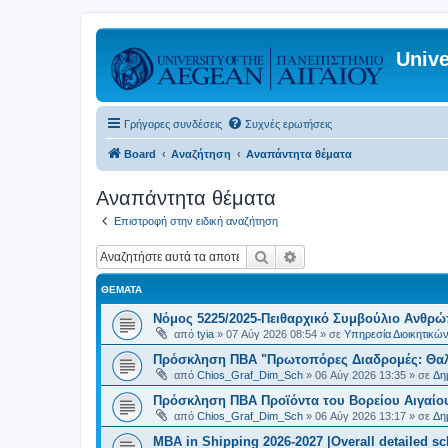
Unive
Γρήγορες συνδέσεις
Συχνές ερωτήσεις
Board
Αναζήτηση
Αναπάντητα θέματα
Αναπάντητα θέματα
Επιστροφή στην ειδική αναζήτηση
Αναζήτηση
Ειδική αναζήτηση
ΘΈΜΑΤΑ
Νόμος 5225/2025-Πειθαρχικό Συμβούλιο Ανθρώ
από
tyia
»
07 Αύγ 2026 08:54
» σε
Υπηρεσία Διοικητικ
Πρόσκληση ΠΒΑ "Πρωτοπόρες Διαδρομές: Θαλά
από
Chios_Graf_Dim_Sch
»
06 Αύγ 2026 13:35
» σε
Δη
Πρόσκληση ΠΒΑ Προϊόντα του Βορείου Αιγαίου
από
Chios_Graf_Dim_Sch
»
06 Αύγ 2026 13:17
» σε
Δη
MBA in Shipping 2026-2027 |Overall detailed s