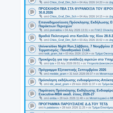
από
Chios_Graf_Dim_Sch
»
04 Αύγ 2026 14:20
» σε
Δη
ΠΡΟΣΚΛΗΣΗ ΠΒΑ ΣΤΑ ΘΥΡΑΝΟΙΞΙΑ ΤΟΥ ΙΕΡΟ
30.8.2026
από
Chios_Graf_Dim_Sch
»
04 Αύγ 2026 14:15
» σε
Δη
Επαναδημοσίευση Πρόσκλησης Εκδήλωσης Ενδι
Παράκτιων Περιοχών¨
από
pseraidou
»
04 Αύγ 2026 13:31
» σε
Π.Μ.Σ Ολοκληρ
Βραδιά Πολιτισμού στο Κατέλλι της Χίου 28.8.
από
Chios_Graf_Dim_Sch
»
03 Αύγ 2026 16:02
» σε
Δη
Universities Night Run,Σάββατο, 7 Νοεμβρίου 2
Τερματισμός: Παναθηναϊκό Στάδ.
από
todit_gram_foit
»
03 Αύγ 2026 13:24
» σε
Τμήμα Οικονομ
Προκήρυξη για την ανάδειξη αιρετών στο Υπη
από
tyia
»
03 Αύγ 2026 09:51
» σε
Υπηρεσία Διοικητικ
Πρόγραμμα Εξεταστικής Σεπτεμβρίου 2026
από
medide_gram
»
31 Ιούλ 2026 09:37
» σε
Μεταπτυχι
Πρόσκληση εκδήλωσης ενδιαφέροντος-Απόκτησ
από
tde_akad_gram
»
29 Ιούλ 2026 11:37
» σε
Τμήμα Δι
Παράταση Πρόσκλησης Εκδήλωσης Ενδιαφέρον
Executive-MBΑ ακαδ. έτους 2026-27
από
emba
»
28 Ιούλ 2026 11:48
» σε
Μεταπτυχιακό e-M
ΠΡΟΓΡΑΜΜΑ ΠΑΡΟΥΣΙΑΣΗΣ Δ.Δ.ΤΟΥ ΤΕΤΔ
από
k.palatianou
»
28 Ιούλ 2026 11:25
» σε
Τμήμα Επιστήμης