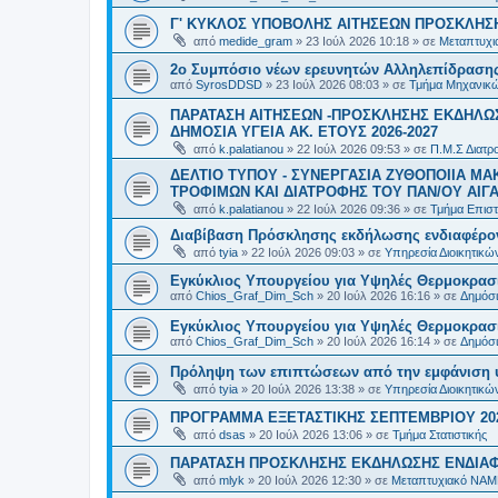
Γ' ΚΥΚΛΟΣ ΥΠΟΒΟΛΗΣ ΑΙΤΗΣΕΩΝ ΠΡΟΣΚΛΗΣΗ
από
medide_gram
»
23 Ιούλ 2026 10:18
» σε
Μεταπτυχι
2ο Συμπόσιο νέων ερευνητών Αλληλεπίδρασ
από
SyrosDDSD
»
23 Ιούλ 2026 08:03
» σε
Τμήμα Μηχανικώ
ΠΑΡΑΤΑΣΗ ΑΙΤΗΣΕΩΝ -ΠΡΟΣΚΛΗΣΗΣ ΕΚΔΗΛΩΣ
ΔΗΜΟΣΙΑ ΥΓΕΙΑ AK. ETOYΣ 2026-2027
από
k.palatianou
»
22 Ιούλ 2026 09:53
» σε
Π.Μ.Σ Διατρο
ΔΕΛΤΙΟ ΤΥΠΟΥ - ΣΥΝΕΡΓΑΣΙΑ ΖΥΘΟΠΟΙΙΑ Μ
ΤΡΟΦΙΜΩΝ ΚΑΙ ΔΙΑΤΡΟΦΗΣ ΤΟΥ ΠΑΝ/ΟΥ ΑΙΓΑ
από
k.palatianou
»
22 Ιούλ 2026 09:36
» σε
Τμήμα Επιστ
Διαβίβαση Πρόσκλησης εκδήλωσης ενδιαφέρο
από
tyia
»
22 Ιούλ 2026 09:03
» σε
Υπηρεσία Διοικητικ
Εγκύκλιος Υπουργείου για Υψηλές Θερμοκρασ
από
Chios_Graf_Dim_Sch
»
20 Ιούλ 2026 16:16
» σε
Δημόσι
Εγκύκλιος Υπουργείου για Υψηλές Θερμοκρασ
από
Chios_Graf_Dim_Sch
»
20 Ιούλ 2026 16:14
» σε
Δημόσι
Πρόληψη των επιπτώσεων από την εμφάνιση 
από
tyia
»
20 Ιούλ 2026 13:38
» σε
Υπηρεσία Διοικητικ
ΠΡΟΓΡΑΜΜΑ ΕΞΕΤΑΣΤΙΚΗΣ ΣΕΠΤΕΜΒΡΙΟΥ 20
από
dsas
»
20 Ιούλ 2026 13:06
» σε
Τμήμα Στατιστικής
ΠΑΡΑΤΑΣΗ ΠΡΟΣΚΛΗΣΗΣ ΕΚΔΗΛΩΣΗΣ ΕΝΔΙΑΦΕ
από
mlyk
»
20 Ιούλ 2026 12:30
» σε
Μεταπτυχιακό ΝΑΜ