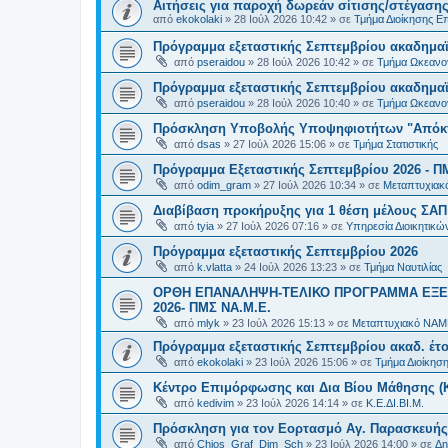
Αιτήσεις για παροχή δωρεάν σίτισης/στέγασης
από
ekokolaki
»
28 Ιούλ 2026 10:42
» σε
Τμήμα Διοίκησης Ε
Πρόγραμμα εξεταστικής Σεπτεμβρίου ακαδημαϊ
από
pseraidou
»
28 Ιούλ 2026 10:42
» σε
Τμήμα Ωκεανο
Πρόγραμμα εξεταστικής Σεπτεμβρίου ακαδημαϊ
από
pseraidou
»
28 Ιούλ 2026 10:40
» σε
Τμήμα Ωκεανο
Πρόσκληση Υποβολής Υποψηφιοτήτων "Απόκτη
από
dsas
»
27 Ιούλ 2026 15:06
» σε
Τμήμα Στατιστικής
Πρόγραμμα Εξεταστικής Σεπτεμβρίου 2026 - Π
από
odim_gram
»
27 Ιούλ 2026 10:34
» σε
Μεταπτυχιακ
Διαβίβαση προκήρυξης για 1 θέση μέλους ΣΑ
από
tyia
»
27 Ιούλ 2026 07:16
» σε
Υπηρεσία Διοικητικ
Πρόγραμμα εξεταστικής Σεπτεμβρίου 2026
από
k.vlatta
»
24 Ιούλ 2026 13:23
» σε
Τμήμα Ναυτιλίας
ΟΡΘΗ ΕΠΑΝΑΛΗΨΗ-ΤΕΛΙΚΟ ΠΡΟΓΡΑΜΜΑ ΕΞΕ
2026- ΠΜΣ ΝΑ.Μ.Ε.
από
mlyk
»
23 Ιούλ 2026 15:13
» σε
Μεταπτυχιακό ΝΑΜ
Πρόγραμμα εξεταστικής Σεπτεμβρίου ακαδ. έτο
από
ekokolaki
»
23 Ιούλ 2026 15:06
» σε
Τμήμα Διοίκησ
Κέντρο Επιμόρφωσης και Δια Βίου Μάθησης (Κ.
από
kedivim
»
23 Ιούλ 2026 14:14
» σε
Κ.Ε.ΔΙ.ΒΙ.Μ.
Πρόσκληση για τον Εορτασμό Αγ. Παρασκευής
από
Chios_Graf_Dim_Sch
»
23 Ιούλ 2026 14:00
» σε
Δη