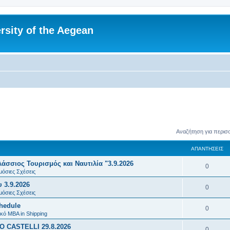
rsity of the Aegean
Αναζήτηση για περισ
ΑΠΑΝΤΉΣΕΙΣ
σσιος Τουρισμός και Ναυτιλία "3.9.2026
Α
0
μόσιες Σχέσεις
π
 3.9.2026
Α
0
α
μόσιες Σχέσεις
π
chedule
ν
Α
0
α
κό MBA in Shipping
τ
π
 CASTELLI 29.8.2026
ν
Α
0