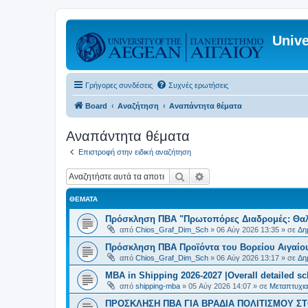
Unive
Γρήγορες συνδέσεις
Συχνές ερωτήσεις
Board
Αναζήτηση
Αναπάντητα θέματα
Αναπάντητα θέματα
Επιστροφή στην ειδική αναζήτηση
Αναζήτηση
Ειδική αναζήτηση
ΘΈΜΑΤΑ
Πρόσκληση ΠΒΑ "Πρωτοπόρες Διαδρομές: Θαλά
από
Chios_Graf_Dim_Sch
»
06 Αύγ 2026 13:35
» σε
Δη
Πρόσκληση ΠΒΑ Προϊόντα του Βορείου Αιγαίου
από
Chios_Graf_Dim_Sch
»
06 Αύγ 2026 13:17
» σε
Δη
MBA in Shipping 2026-2027 |Overall detailed s
από
shipping-mba
»
05 Αύγ 2026 14:07
» σε
Μεταπτυχια
ΠΡΟΣΚΛΗΣΗ ΠΒΑ ΓΙΑ ΒΡΑΔΙΑ ΠΟΛΙΤΙΣΜΟΥ ΣΤΟ