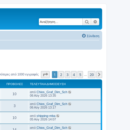
Αναζήτηση
Ειδική αναζήτηση
Σύνδεση
Σελίδα
1
από
20
1
2
3
4
5
20
Επόμενη
σότερες από 1000 εγγραφές
…
ΠΡΟΒΟΛΈΣ
ΤΕΛΕΥΤΑΊΑ ΔΗΜΟΣΊΕΥΣΗ
Τ
από
Chios_Graf_Dim_Sch
Π
10
ε
06 Αύγ 2026 13:35
λ
ρ
ε
Τ
από
Chios_Graf_Dim_Sch
Π
3
υ
ε
06 Αύγ 2026 13:17
ο
τ
λ
α
ρ
ε
Τ
από
shipping-mba
β
ί
Π
10
υ
ε
05 Αύγ 2026 14:07
α
ο
τ
λ
δ
ο
α
ρ
ε
η
Τ
από
Chios_Graf_Dim_Sch
β
ί
Π
14
υ
μ