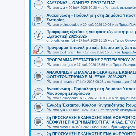
ΚΑΥΣΩΝΑΣ – ΟΔΗΓΙΕΣ ΠΡΟΣΤΑΣΙΑΣ
από
tyia
»
20 Ιούλ 2026 10:20
» σε
Υπηρεσία Διοικητικ
Ανακοίνωση - Πρόσκληση στη Δημόσια Υποστήρ
Σωτηρίας
από
e.dimopoulou
»
20 Ιούλ 2026 10:06
» σε
Τμήμα Πολι
Προφορικές εξετάσεις για φοιτητές/φοιτήτριε
Εξεταστική 2025-2026
από
todit_gram_foit
»
17 Ιούλ 2026 15:15
» σε
Τμήμα Οικονομ
Πρόγραμμα Επαναληπτικής Εξεταστικής Σεπτε
από
todit_gram_foit
»
17 Ιούλ 2026 15:05
» σε
Τμήμα Οικ
ΠΡΟΓΡΑΜΜΑ ΕΞΕΤΑΣΤΙΚΗΣ ΣΕΠΤΕΜΒΡΙΟΥ 20
από
secr-geo
»
17 Ιούλ 2026 13:56
» σε
Τμήμα Γεωγραφ
ΑΝΑΚΟΙΝΩΣΗ ΕΠΑΝΑΛ.ΠΡΟΣΚΛΗΣΗΣ ΕΚΔΗΛΩΣ
ΦΟΙΤΗΤΩΝ/ΤΡΙΩΝ-ΧΕΙΜ. ΕΞΑΜ. 2026-2027
από
dmmath
»
17 Ιούλ 2026 09:26
» σε
Μεταπτυχιακό Μ
Ανακοίνωση - Πρόσκληση στη Δημόσια Υποστήρι
Μουσούρη Σπυρίδωνα
από
e.dimopoulou
»
17 Ιούλ 2026 08:28
» σε
Τμήμα Πολι
Έναρξη Έκτακτου Κύκλου Κινητικότητας έτους 2
από
tyia
»
17 Ιούλ 2026 07:47
» σε
Υπηρεσία Διοικητικ
2η ΠΡΟΣΚΛΗΣΗ ΕΚΔΗΛΩΣΗΣ ΕΝΔΙΑΦΕΡΟΝΤΟΣ
ΝΕΟΦΥΗ ΕΠΙΧΕΙΡΗΜΑΤΙΚΟΤΗΤΑ" ΑΚΑΔ. ΕΤΟΥΣ
από
dicsd
»
16 Ιούλ 2026 14:21
» σε
Τμήμα Πληροφορικ
2η ΠΡΟΣΚΛΗΣΗ ΕΚΔΗΛΩΣΗΣ ΕΝΔΙΑΦΕΡΟΝΤΟΣ