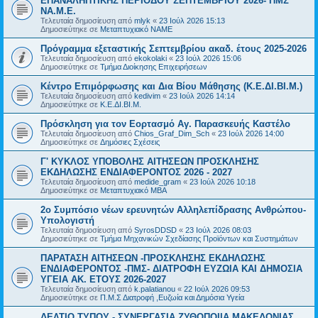
ΕΠΑΝΑΛΗΠΤΙΚΗΣ ΠΕΡΙΟΔΟΥ ΣΕΠΤΕΜΒΡΙΟΥ 2026- ΠΜΣ
ΝΑ.Μ.Ε.
Τελευταία δημοσίευση από
mlyk
«
23 Ιούλ 2026 15:13
Δημοσιεύτηκε σε
Μεταπτυχιακό ΝΑΜΕ
Πρόγραμμα εξεταστικής Σεπτεμβρίου ακαδ. έτους 2025-2026
Τελευταία δημοσίευση από
ekokolaki
«
23 Ιούλ 2026 15:06
Δημοσιεύτηκε σε
Τμήμα Διοίκησης Επιχειρήσεων
Κέντρο Επιμόρφωσης και Δια Βίου Μάθησης (Κ.Ε.ΔΙ.ΒΙ.Μ.)
Τελευταία δημοσίευση από
kedivim
«
23 Ιούλ 2026 14:14
Δημοσιεύτηκε σε
Κ.Ε.ΔΙ.ΒΙ.Μ.
Πρόσκληση για τον Εορτασμό Αγ. Παρασκευής Καστέλο
Τελευταία δημοσίευση από
Chios_Graf_Dim_Sch
«
23 Ιούλ 2026 14:00
Δημοσιεύτηκε σε
Δημόσιες Σχέσεις
Γ' ΚΥΚΛΟΣ ΥΠΟΒΟΛΗΣ ΑΙΤΗΣΕΩΝ ΠΡΟΣΚΛΗΣΗΣ
ΕΚΔΗΛΩΣΗΣ ΕΝΔΙΑΦΕΡΟΝΤΟΣ 2026 - 2027
Τελευταία δημοσίευση από
medide_gram
«
23 Ιούλ 2026 10:18
Δημοσιεύτηκε σε
Μεταπτυχιακό MBA
2ο Συμπόσιο νέων ερευνητών Αλληλεπίδρασης Ανθρώπου-
Υπολογιστή
Τελευταία δημοσίευση από
SyrosDDSD
«
23 Ιούλ 2026 08:03
Δημοσιεύτηκε σε
Τμήμα Μηχανικών Σχεδίασης Προϊόντων και Συστημάτων
ΠΑΡΑΤΑΣΗ ΑΙΤΗΣΕΩΝ -ΠΡΟΣΚΛΗΣΗΣ ΕΚΔΗΛΩΣΗΣ
ΕΝΔΙΑΦΕΡΟΝΤΟΣ -ΠΜΣ- ΔΙΑΤΡΟΦΗ ΕΥΖΩΙΑ ΚΑΙ ΔΗΜΟΣΙΑ
ΥΓΕΙΑ AK. ETOYΣ 2026-2027
Τελευταία δημοσίευση από
k.palatianou
«
22 Ιούλ 2026 09:53
Δημοσιεύτηκε σε
Π.Μ.Σ Διατροφή ,Ευζωία και Δημόσια Υγεία
ΔΕΛΤΙΟ ΤΥΠΟΥ - ΣΥΝΕΡΓΑΣΙΑ ΖΥΘΟΠΟΙΙΑ ΜΑΚΕΔΟΝΙΑΣ