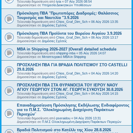
Τελευταία δημοσίευση από
tyia
«
07 Αύγ 2026 08:54
Δημοσιεύτηκε σε
Υπηρεσία Διοικητικών Υποθέσεων
Πρόσκληση ΠΒΑ "Πρωτοπόρες Διαδρομές: Θαλάσσιος
Τουρισμός και Ναυτιλία "3.9.2026
Τελευταία δημοσίευση από
Chios_Graf_Dim_Sch
«
06 Αύγ 2026 13:35
Δημοσιεύτηκε σε
Δημόσιες Σχέσεις
Πρόσκληση ΠΒΑ Προϊόντα του Βορείου Αιγαίου 3.9.2026
Τελευταία δημοσίευση από
Chios_Graf_Dim_Sch
«
06 Αύγ 2026 13:17
Δημοσιεύτηκε σε
Δημόσιες Σχέσεις
MBA in Shipping 2026-2027 |Overall detailed schedule
Τελευταία δημοσίευση από
shipping-mba
«
05 Αύγ 2026 14:07
Δημοσιεύτηκε σε
Μεταπτυχιακό MBA in Shipping
ΠΡΟΣΚΛΗΣΗ ΠΒΑ ΓΙΑ ΒΡΑΔΙΑ ΠΟΛΙΤΙΣΜΟΥ ΣΤΟ CASTELLI
29.8.2026
Τελευταία δημοσίευση από
Chios_Graf_Dim_Sch
«
04 Αύγ 2026 14:20
Δημοσιεύτηκε σε
Δημόσιες Σχέσεις
ΠΡΟΣΚΛΗΣΗ ΠΒΑ ΣΤΑ ΘΥΡΑΝΟΙΞΙΑ ΤΟΥ ΙΕΡΟΥ ΝΑΟΥ
ΑΓΙΟΥ ΓΕΩΡΓΙΟΥ ΣΤΟΝ ΑΓ. ΓΕΩΡΓΗ ΣΥΚΟΥΣΗ 30.8.2026
Τελευταία δημοσίευση από
Chios_Graf_Dim_Sch
«
04 Αύγ 2026 14:15
Δημοσιεύτηκε σε
Δημόσιες Σχέσεις
Επαναδημοσίευση Πρόσκλησης Εκδήλωσης Ενδιαφέροντος
για το Π.Μ.Σ. ¨Ολοκληρωμένη Διαχείριση Παράκτιων
Περιοχών¨
Τελευταία δημοσίευση από
pseraidou
«
04 Αύγ 2026 13:31
Δημοσιεύτηκε σε
Π.Μ.Σ Ολοκληρωμένη Διαχείριση Παράκτιων Περιοχών
Βραδιά Πολιτισμού στο Κατέλλι της Χίου 28.8.2026