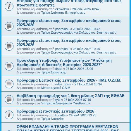
Αιτήσεις για παροχή δωρεάν σίτισης/στέγασης από τους
πρωτοετείς φοιτητές
Τελευταία δημοσίευση από
ekokolaki
«
28 Ιούλ 2026 10:42
Δημοσιεύτηκε σε
Τμήμα Διοίκησης Επιχειρήσεων
Πρόγραμμα εξεταστικής Σεπτεμβρίου ακαδημαϊκού έτους
2025-2026
Τελευταία δημοσίευση από
pseraidou
«
28 Ιούλ 2026 10:42
Δημοσιεύτηκε σε
Τμήμα Ωκεανογραφίας και Θαλασσίων Βιοεπιστημών
Πρόγραμμα εξεταστικής Σεπτεμβρίου ακαδημαϊκού έτους
2025-2026
Τελευταία δημοσίευση από
pseraidou
«
28 Ιούλ 2026 10:40
Δημοσιεύτηκε σε
Τμήμα Ωκεανογραφίας και Θαλασσίων Βιοεπιστημών
Πρόσκληση Υποβολής Υποψηφιοτήτων "Απόκτηση
Ακαδημαϊκής Διδακτικής Εμπειρίας 2026-2027"
Τελευταία δημοσίευση από
dsas
«
27 Ιούλ 2026 15:06
Δημοσιεύτηκε σε
Τμήμα Στατιστικής
Πρόγραμμα Εξεταστικής Σεπτεμβρίου 2026 - ΠΜΣ Ο.ΔΙ.Μ.
Τελευταία δημοσίευση από
odim_gram
«
27 Ιούλ 2026 10:34
Δημοσιεύτηκε σε
Μεταπτυχιακό ΟΔΙΜ
Διαβίβαση προκήρυξης για 1 θέση μέλους ΣΑΠ της ΕΘΑΑΕ
Τελευταία δημοσίευση από
tyia
«
27 Ιούλ 2026 07:16
Δημοσιεύτηκε σε
Υπηρεσία Διοικητικών Υποθέσεων
Πρόγραμμα εξεταστικής Σεπτεμβρίου 2026
Τελευταία δημοσίευση από
k.vlatta
«
24 Ιούλ 2026 13:23
Δημοσιεύτηκε σε
Τμήμα Ναυτιλίας
ΟΡΘΗ ΕΠΑΝΑΛΗΨΗ-ΤΕΛΙΚΟ ΠΡΟΓΡΑΜΜΑ ΕΞΕΤΑΣΕΩΝ