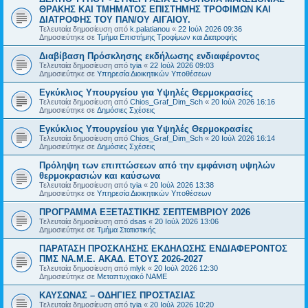
ΘΡΑΚΗΣ ΚΑΙ ΤΜΗΜΑΤΟΣ ΕΠΙΣΤΗΜΗΣ ΤΡΟΦΙΜΩΝ ΚΑΙ
ΔΙΑΤΡΟΦΗΣ ΤΟΥ ΠΑΝ/ΟΥ ΑΙΓΑΙΟΥ.
Τελευταία δημοσίευση από
k.palatianou
«
22 Ιούλ 2026 09:36
Δημοσιεύτηκε σε
Τμήμα Επιστήμης Τροφίμων και Διατροφής
Διαβίβαση Πρόσκλησης εκδήλωσης ενδιαφέροντος
Τελευταία δημοσίευση από
tyia
«
22 Ιούλ 2026 09:03
Δημοσιεύτηκε σε
Υπηρεσία Διοικητικών Υποθέσεων
Εγκύκλιος Υπουργείου για Υψηλές Θερμοκρασίες
Τελευταία δημοσίευση από
Chios_Graf_Dim_Sch
«
20 Ιούλ 2026 16:16
Δημοσιεύτηκε σε
Δημόσιες Σχέσεις
Εγκύκλιος Υπουργείου για Υψηλές Θερμοκρασίες
Τελευταία δημοσίευση από
Chios_Graf_Dim_Sch
«
20 Ιούλ 2026 16:14
Δημοσιεύτηκε σε
Δημόσιες Σχέσεις
Πρόληψη των επιπτώσεων από την εμφάνιση υψηλών
θερμοκρασιών και καύσωνα
Τελευταία δημοσίευση από
tyia
«
20 Ιούλ 2026 13:38
Δημοσιεύτηκε σε
Υπηρεσία Διοικητικών Υποθέσεων
ΠΡΟΓΡΑΜΜΑ ΕΞΕΤΑΣΤΙΚΗΣ ΣΕΠΤΕΜΒΡΙΟΥ 2026
Τελευταία δημοσίευση από
dsas
«
20 Ιούλ 2026 13:06
Δημοσιεύτηκε σε
Τμήμα Στατιστικής
ΠΑΡΑΤΑΣΗ ΠΡΟΣΚΛΗΣΗΣ ΕΚΔΗΛΩΣΗΣ ΕΝΔΙΑΦΕΡΟΝΤΟΣ
ΠΜΣ ΝΑ.Μ.Ε. ΑΚΑΔ. ΕΤΟΥΣ 2026-2027
Τελευταία δημοσίευση από
mlyk
«
20 Ιούλ 2026 12:30
Δημοσιεύτηκε σε
Μεταπτυχιακό ΝΑΜΕ
ΚΑΥΣΩΝΑΣ – ΟΔΗΓΙΕΣ ΠΡΟΣΤΑΣΙΑΣ
Τελευταία δημοσίευση από
tyia
«
20 Ιούλ 2026 10:20