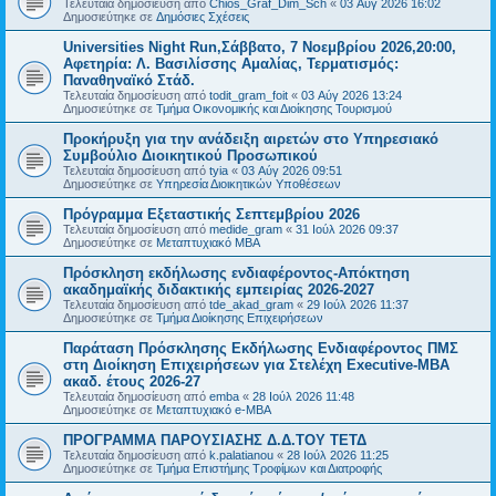
Τελευταία δημοσίευση από
Chios_Graf_Dim_Sch
«
03 Αύγ 2026 16:02
Δημοσιεύτηκε σε
Δημόσιες Σχέσεις
Universities Night Run,Σάββατο, 7 Νοεμβρίου 2026,20:00,
Αφετηρία: Λ. Βασιλίσσης Αμαλίας, Τερματισμός:
Παναθηναϊκό Στάδ.
Τελευταία δημοσίευση από
todit_gram_foit
«
03 Αύγ 2026 13:24
Δημοσιεύτηκε σε
Τμήμα Οικονομικής και Διοίκησης Τουρισμού
Προκήρυξη για την ανάδειξη αιρετών στο Υπηρεσιακό
Συμβούλιο Διοικητικού Προσωπικού
Τελευταία δημοσίευση από
tyia
«
03 Αύγ 2026 09:51
Δημοσιεύτηκε σε
Υπηρεσία Διοικητικών Υποθέσεων
Πρόγραμμα Εξεταστικής Σεπτεμβρίου 2026
Τελευταία δημοσίευση από
medide_gram
«
31 Ιούλ 2026 09:37
Δημοσιεύτηκε σε
Μεταπτυχιακό MBA
Πρόσκληση εκδήλωσης ενδιαφέροντος-Απόκτηση
ακαδημαϊκής διδακτικής εμπειρίας 2026-2027
Τελευταία δημοσίευση από
tde_akad_gram
«
29 Ιούλ 2026 11:37
Δημοσιεύτηκε σε
Τμήμα Διοίκησης Επιχειρήσεων
Παράταση Πρόσκλησης Εκδήλωσης Ενδιαφέροντος ΠΜΣ
στη Διοίκηση Επιχειρήσεων για Στελέχη Executive-MBΑ
ακαδ. έτους 2026-27
Τελευταία δημοσίευση από
emba
«
28 Ιούλ 2026 11:48
Δημοσιεύτηκε σε
Μεταπτυχιακό e-MBA
ΠΡΟΓΡΑΜΜΑ ΠΑΡΟΥΣΙΑΣΗΣ Δ.Δ.ΤΟΥ ΤΕΤΔ
Τελευταία δημοσίευση από
k.palatianou
«
28 Ιούλ 2026 11:25
Δημοσιεύτηκε σε
Τμήμα Επιστήμης Τροφίμων και Διατροφής