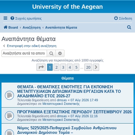
University of the Aegean
Συχνές ερωτήσεις
Σύνδεση
Α
Board
Αναζήτηση
Αναπάντητα θέματα
ν
Αναπάντητα θέματα
α
Επιστροφή στην ειδική αναζήτηση
ζ
Αναζήτηση
Ειδική αναζήτηση
ή
Αναζήτηση για περισσότερες από 1000 εγγραφές
τ
Σελίδα
1
από
20
1
2
3
4
5
20
Επόμενη
…
η
σ
Θέματα
η
ΘΕΜΑΤΑ - ΘΕΜΑΤΙΚΕΣ ΕΝΟΤΗΤΕΣ ΓΙΑ ΕΚΠΟΝΗΣΗ
ΜΕΤΑΠΤΥΧΙΑΚΩΝ ΔΙΠΛΩΜΑΤΙΚΩΝ ΕΡΓΑΣΙΩΝ ΚΑΤΑ ΤΟ
ΑΚΑΔΗΜΑΪΚΟ ΕΤΟΣ 2026-27
Τελευταία δημοσίευση από
dmsas
«
07 Αύγ 2026 17:49
Δημοσιεύτηκε σε
Μεταπτυχιακό Στατιστικής
ΠΡΟΓΡΑΜΜΑ ΕΞΕΤΑΣΤΙΚΗΣ ΠΕΡΙΟΔΟΥ ΣΕΠΤΕΜΒΡΙΟΥ 2026
Τελευταία δημοσίευση από
dmsas
«
07 Αύγ 2026 11:16
Δημοσιεύτηκε σε
Μεταπτυχιακό Στατιστικής
Νόμος 5225/2025-Πειθαρχικό Συμβούλιο Ανθρώπινου
Δυναμικού Δημόσιου Τομέα –