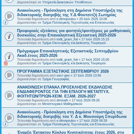
Δημοσιεύτηκε σε
Υπηρεσία Διοικητικών Υποθέσεων
Ανακοίνωση - Πρόσκληση στη Δημόσια Υποστήριξη της
διδακτορικής διατριβής της Υ.Δ Φουτσιτζή Σωτηρίας
Τελευταία δημοσίευση από
e.dimopoulou
«
20 Ιούλ 2026 10:06
Δημοσιεύτηκε σε
Τμήμα Πολιτισμικής Τεχνολογίας και Επικοινωνίας
Προφορικές εξετάσεις για φοιτητές/φοιτήτριες με μαθησιακές
δυσκολίες στην Επαναληπτική Εξεταστική 2025-2026
Τελευταία δημοσίευση από
todit_gram_foit
«
17 Ιούλ 2026 15:15
Δημοσιεύτηκε σε
Τμήμα Οικονομικής και Διοίκησης Τουρισμού
Πρόγραμμα Επαναληπτικής Εξεταστικής Σεπτεμβρίου
Ακαδ.έτους 2025-2026
Τελευταία δημοσίευση από
todit_gram_foit
«
17 Ιούλ 2026 15:05
Δημοσιεύτηκε σε
Τμήμα Οικονομικής και Διοίκησης Τουρισμού
ΠΡΟΓΡΑΜΜΑ ΕΞΕΤΑΣΤΙΚΗΣ ΣΕΠΤΕΜΒΡΙΟΥ 2026
Τελευταία δημοσίευση από
secr-geo
«
17 Ιούλ 2026 13:56
Δημοσιεύτηκε σε
Τμήμα Γεωγραφίας
ΑΝΑΚΟΙΝΩΣΗ ΕΠΑΝΑΛ.ΠΡΟΣΚΛΗΣΗΣ ΕΚΔΗΛΩΣΗΣ
ΕΝΔΙΑΦΕΡΟΝΤΟΣ ΓΙΑ ΤΗΝ ΕΠΙΛΟΓΗ ΜΕΤΑΠΤΥΧ.
ΦΟΙΤΗΤΩΝ/ΤΡΙΩΝ-ΧΕΙΜ. ΕΞΑΜ. 2026-2027
Τελευταία δημοσίευση από
dmmath
«
17 Ιούλ 2026 09:26
Δημοσιεύτηκε σε
Μεταπτυχιακό Μαθηματικού
Ανακοίνωση - Πρόσκληση στη Δημόσια Υποστήριξη της
διδακτορικής διατριβής του Υ. Δ κ. Μουσούρη Σπυρίδωνα
Τελευταία δημοσίευση από
e.dimopoulou
«
17 Ιούλ 2026 08:28
Δημοσιεύτηκε σε
Τμήμα Πολιτισμικής Τεχνολογίας και Επικοινωνίας
Έναρξη Έκτακτου Κύκλου Κινητικότητας έτους 2026, στο