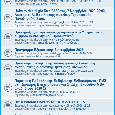
Τελευταία δημοσίευση από
Chios_Graf_Dim_Sch
«
03 Αύγ 2026 16:02
Δημοσιεύτηκε σε
Δημόσιες Σχέσεις
Universities Night Run,Σάββατο, 7 Νοεμβρίου 2026,20:00,
Αφετηρία: Λ. Βασιλίσσης Αμαλίας, Τερματισμός:
Παναθηναϊκό Στάδ.
Τελευταία δημοσίευση από
todit_gram_foit
«
03 Αύγ 2026 13:24
Δημοσιεύτηκε σε
Τμήμα Οικονομικής και Διοίκησης Τουρισμού
Προκήρυξη για την ανάδειξη αιρετών στο Υπηρεσιακό
Συμβούλιο Διοικητικού Προσωπικού
Τελευταία δημοσίευση από
tyia
«
03 Αύγ 2026 09:51
Δημοσιεύτηκε σε
Υπηρεσία Διοικητικών Υποθέσεων
Πρόγραμμα Εξεταστικής Σεπτεμβρίου 2026
Τελευταία δημοσίευση από
medide_gram
«
31 Ιούλ 2026 09:37
Δημοσιεύτηκε σε
Μεταπτυχιακό MBA
Πρόσκληση εκδήλωσης ενδιαφέροντος-Απόκτηση
ακαδημαϊκής διδακτικής εμπειρίας 2026-2027
Τελευταία δημοσίευση από
tde_akad_gram
«
29 Ιούλ 2026 11:37
Δημοσιεύτηκε σε
Τμήμα Διοίκησης Επιχειρήσεων
Παράταση Πρόσκλησης Εκδήλωσης Ενδιαφέροντος ΠΜΣ
στη Διοίκηση Επιχειρήσεων για Στελέχη Executive-MBΑ
ακαδ. έτους 2026-27
Τελευταία δημοσίευση από
emba
«
28 Ιούλ 2026 11:48
Δημοσιεύτηκε σε
Μεταπτυχιακό e-MBA
ΠΡΟΓΡΑΜΜΑ ΠΑΡΟΥΣΙΑΣΗΣ Δ.Δ.ΤΟΥ ΤΕΤΔ
Τελευταία δημοσίευση από
k.palatianou
«
28 Ιούλ 2026 11:25
Δημοσιεύτηκε σε
Τμήμα Επιστήμης Τροφίμων και Διατροφής