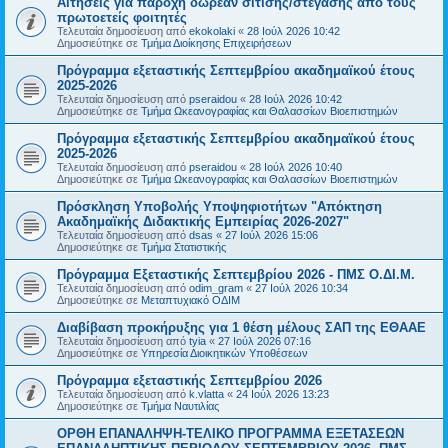
Αιτήσεις για παροχή δωρεάν σίτισης/στέγασης από τους
πρωτοετείς φοιτητές
Τελευταία δημοσίευση από
ekokolaki
«
28 Ιούλ 2026 10:42
Δημοσιεύτηκε σε
Τμήμα Διοίκησης Επιχειρήσεων
Πρόγραμμα εξεταστικής Σεπτεμβρίου ακαδημαϊκού έτους
2025-2026
Τελευταία δημοσίευση από
pseraidou
«
28 Ιούλ 2026 10:42
Δημοσιεύτηκε σε
Τμήμα Ωκεανογραφίας και Θαλασσίων Βιοεπιστημών
Πρόγραμμα εξεταστικής Σεπτεμβρίου ακαδημαϊκού έτους
2025-2026
Τελευταία δημοσίευση από
pseraidou
«
28 Ιούλ 2026 10:40
Δημοσιεύτηκε σε
Τμήμα Ωκεανογραφίας και Θαλασσίων Βιοεπιστημών
Πρόσκληση Υποβολής Υποψηφιοτήτων "Απόκτηση
Ακαδημαϊκής Διδακτικής Εμπειρίας 2026-2027"
Τελευταία δημοσίευση από
dsas
«
27 Ιούλ 2026 15:06
Δημοσιεύτηκε σε
Τμήμα Στατιστικής
Πρόγραμμα Εξεταστικής Σεπτεμβρίου 2026 - ΠΜΣ Ο.ΔΙ.Μ.
Τελευταία δημοσίευση από
odim_gram
«
27 Ιούλ 2026 10:34
Δημοσιεύτηκε σε
Μεταπτυχιακό ΟΔΙΜ
Διαβίβαση προκήρυξης για 1 θέση μέλους ΣΑΠ της ΕΘΑΑΕ
Τελευταία δημοσίευση από
tyia
«
27 Ιούλ 2026 07:16
Δημοσιεύτηκε σε
Υπηρεσία Διοικητικών Υποθέσεων
Πρόγραμμα εξεταστικής Σεπτεμβρίου 2026
Τελευταία δημοσίευση από
k.vlatta
«
24 Ιούλ 2026 13:23
Δημοσιεύτηκε σε
Τμήμα Ναυτιλίας
ΟΡΘΗ ΕΠΑΝΑΛΗΨΗ-ΤΕΛΙΚΟ ΠΡΟΓΡΑΜΜΑ ΕΞΕΤΑΣΕΩΝ