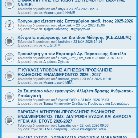
ΕΠΑΝΑΛΗΠΤΙΚΗΣ ΠΕΡΙΟΔΟΥ ΣΕΠΤΕΜΒΡΙΟΥ 2026- ΠΜΣ
ΝΑ.Μ.Ε.
Τελευταία δημοσίευση από
mlyk
«
23 Ιούλ 2026 15:13
Δημοσιεύτηκε σε
Μεταπτυχιακό ΝΑΜΕ
Πρόγραμμα εξεταστικής Σεπτεμβρίου ακαδ. έτους 2025-2026
Τελευταία δημοσίευση από
ekokolaki
«
23 Ιούλ 2026 15:06
Δημοσιεύτηκε σε
Τμήμα Διοίκησης Επιχειρήσεων
Κέντρο Επιμόρφωσης και Δια Βίου Μάθησης (Κ.Ε.ΔΙ.ΒΙ.Μ.)
Τελευταία δημοσίευση από
kedivim
«
23 Ιούλ 2026 14:14
Δημοσιεύτηκε σε
Κ.Ε.ΔΙ.ΒΙ.Μ.
Πρόσκληση για τον Εορτασμό Αγ. Παρασκευής Καστέλο
Τελευταία δημοσίευση από
Chios_Graf_Dim_Sch
«
23 Ιούλ 2026 14:00
Δημοσιεύτηκε σε
Δημόσιες Σχέσεις
Γ' ΚΥΚΛΟΣ ΥΠΟΒΟΛΗΣ ΑΙΤΗΣΕΩΝ ΠΡΟΣΚΛΗΣΗΣ
ΕΚΔΗΛΩΣΗΣ ΕΝΔΙΑΦΕΡΟΝΤΟΣ 2026 - 2027
Τελευταία δημοσίευση από
medide_gram
«
23 Ιούλ 2026 10:18
Δημοσιεύτηκε σε
Μεταπτυχιακό MBA
2ο Συμπόσιο νέων ερευνητών Αλληλεπίδρασης Ανθρώπου-
Υπολογιστή
Τελευταία δημοσίευση από
SyrosDDSD
«
23 Ιούλ 2026 08:03
Δημοσιεύτηκε σε
Τμήμα Μηχανικών Σχεδίασης Προϊόντων και Συστημάτων
ΠΑΡΑΤΑΣΗ ΑΙΤΗΣΕΩΝ -ΠΡΟΣΚΛΗΣΗΣ ΕΚΔΗΛΩΣΗΣ
ΕΝΔΙΑΦΕΡΟΝΤΟΣ -ΠΜΣ- ΔΙΑΤΡΟΦΗ ΕΥΖΩΙΑ ΚΑΙ ΔΗΜΟΣΙΑ
ΥΓΕΙΑ AK. ETOYΣ 2026-2027
Τελευταία δημοσίευση από
k.palatianou
«
22 Ιούλ 2026 09:53
Δημοσιεύτηκε σε
Π.Μ.Σ Διατροφή ,Ευζωία και Δημόσια Υγεία
ΔΕΛΤΙΟ ΤΥΠΟΥ - ΣΥΝΕΡΓΑΣΙΑ ΖΥΘΟΠΟΙΙΑ ΜΑΚΕΔΟΝΙΑΣ