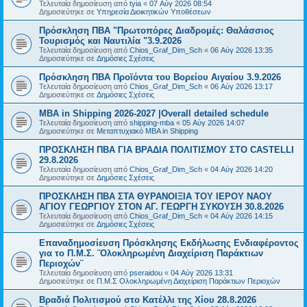
Τελευταία δημοσίευση από
tyia
«
07 Αύγ 2026 08:54
Δημοσιεύτηκε σε
Υπηρεσία Διοικητικών Υποθέσεων
Πρόσκληση ΠΒΑ "Πρωτοπόρες Διαδρομές: Θαλάσσιος
Τουρισμός και Ναυτιλία "3.9.2026
Τελευταία δημοσίευση από
Chios_Graf_Dim_Sch
«
06 Αύγ 2026 13:35
Δημοσιεύτηκε σε
Δημόσιες Σχέσεις
Πρόσκληση ΠΒΑ Προϊόντα του Βορείου Αιγαίου 3.9.2026
Τελευταία δημοσίευση από
Chios_Graf_Dim_Sch
«
06 Αύγ 2026 13:17
Δημοσιεύτηκε σε
Δημόσιες Σχέσεις
MBA in Shipping 2026-2027 |Overall detailed schedule
Τελευταία δημοσίευση από
shipping-mba
«
05 Αύγ 2026 14:07
Δημοσιεύτηκε σε
Μεταπτυχιακό MBA in Shipping
ΠΡΟΣΚΛΗΣΗ ΠΒΑ ΓΙΑ ΒΡΑΔΙΑ ΠΟΛΙΤΙΣΜΟΥ ΣΤΟ CASTELLI
29.8.2026
Τελευταία δημοσίευση από
Chios_Graf_Dim_Sch
«
04 Αύγ 2026 14:20
Δημοσιεύτηκε σε
Δημόσιες Σχέσεις
ΠΡΟΣΚΛΗΣΗ ΠΒΑ ΣΤΑ ΘΥΡΑΝΟΙΞΙΑ ΤΟΥ ΙΕΡΟΥ ΝΑΟΥ
ΑΓΙΟΥ ΓΕΩΡΓΙΟΥ ΣΤΟΝ ΑΓ. ΓΕΩΡΓΗ ΣΥΚΟΥΣΗ 30.8.2026
Τελευταία δημοσίευση από
Chios_Graf_Dim_Sch
«
04 Αύγ 2026 14:15
Δημοσιεύτηκε σε
Δημόσιες Σχέσεις
Επαναδημοσίευση Πρόσκλησης Εκδήλωσης Ενδιαφέροντος
για το Π.Μ.Σ. ¨Ολοκληρωμένη Διαχείριση Παράκτιων
Περιοχών¨
Τελευταία δημοσίευση από
pseraidou
«
04 Αύγ 2026 13:31
Δημοσιεύτηκε σε
Π.Μ.Σ Ολοκληρωμένη Διαχείριση Παράκτιων Περιοχών
Βραδιά Πολιτισμού στο Κατέλλι της Χίου 28.8.2026