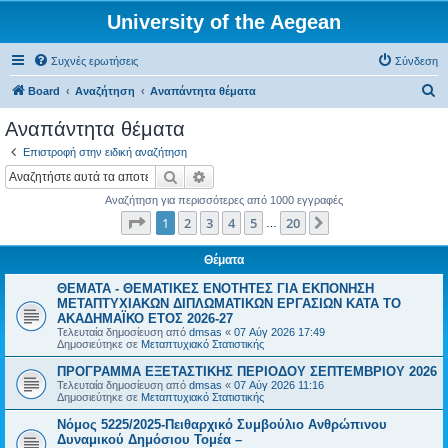
University of the Aegean
Συχνές ερωτήσεις
Σύνδεση
Α
Board
Αναζήτηση
Αναπάντητα θέματα
ν
Αναπάντητα θέματα
α
Επιστροφή στην ειδική αναζήτηση
ζ
Αναζήτηση
Ειδική αναζήτηση
ή
Αναζήτηση για περισσότερες από 1000 εγγραφές
τ
Σελίδα
1
από
20
1
2
3
4
5
20
Επόμενη
…
η
σ
Θέματα
η
ΘΕΜΑΤΑ - ΘΕΜΑΤΙΚΕΣ ΕΝΟΤΗΤΕΣ ΓΙΑ ΕΚΠΟΝΗΣΗ
ΜΕΤΑΠΤΥΧΙΑΚΩΝ ΔΙΠΛΩΜΑΤΙΚΩΝ ΕΡΓΑΣΙΩΝ ΚΑΤΑ ΤΟ
ΑΚΑΔΗΜΑΪΚΟ ΕΤΟΣ 2026-27
Τελευταία δημοσίευση από
dmsas
«
07 Αύγ 2026 17:49
Δημοσιεύτηκε σε
Μεταπτυχιακό Στατιστικής
ΠΡΟΓΡΑΜΜΑ ΕΞΕΤΑΣΤΙΚΗΣ ΠΕΡΙΟΔΟΥ ΣΕΠΤΕΜΒΡΙΟΥ 2026
Τελευταία δημοσίευση από
dmsas
«
07 Αύγ 2026 11:16
Δημοσιεύτηκε σε
Μεταπτυχιακό Στατιστικής
Νόμος 5225/2025-Πειθαρχικό Συμβούλιο Ανθρώπινου
Δυναμικού Δημόσιου Τομέα –