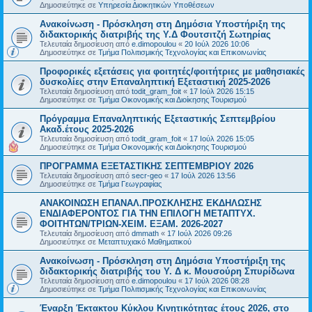
Δημοσιεύτηκε σε
Υπηρεσία Διοικητικών Υποθέσεων
Ανακοίνωση - Πρόσκληση στη Δημόσια Υποστήριξη της
διδακτορικής διατριβής της Υ.Δ Φουτσιτζή Σωτηρίας
Τελευταία δημοσίευση από
e.dimopoulou
«
20 Ιούλ 2026 10:06
Δημοσιεύτηκε σε
Τμήμα Πολιτισμικής Τεχνολογίας και Επικοινωνίας
Προφορικές εξετάσεις για φοιτητές/φοιτήτριες με μαθησιακές
δυσκολίες στην Επαναληπτική Εξεταστική 2025-2026
Τελευταία δημοσίευση από
todit_gram_foit
«
17 Ιούλ 2026 15:15
Δημοσιεύτηκε σε
Τμήμα Οικονομικής και Διοίκησης Τουρισμού
Πρόγραμμα Επαναληπτικής Εξεταστικής Σεπτεμβρίου
Ακαδ.έτους 2025-2026
Τελευταία δημοσίευση από
todit_gram_foit
«
17 Ιούλ 2026 15:05
Δημοσιεύτηκε σε
Τμήμα Οικονομικής και Διοίκησης Τουρισμού
ΠΡΟΓΡΑΜΜΑ ΕΞΕΤΑΣΤΙΚΗΣ ΣΕΠΤΕΜΒΡΙΟΥ 2026
Τελευταία δημοσίευση από
secr-geo
«
17 Ιούλ 2026 13:56
Δημοσιεύτηκε σε
Τμήμα Γεωγραφίας
ΑΝΑΚΟΙΝΩΣΗ ΕΠΑΝΑΛ.ΠΡΟΣΚΛΗΣΗΣ ΕΚΔΗΛΩΣΗΣ
ΕΝΔΙΑΦΕΡΟΝΤΟΣ ΓΙΑ ΤΗΝ ΕΠΙΛΟΓΗ ΜΕΤΑΠΤΥΧ.
ΦΟΙΤΗΤΩΝ/ΤΡΙΩΝ-ΧΕΙΜ. ΕΞΑΜ. 2026-2027
Τελευταία δημοσίευση από
dmmath
«
17 Ιούλ 2026 09:26
Δημοσιεύτηκε σε
Μεταπτυχιακό Μαθηματικού
Ανακοίνωση - Πρόσκληση στη Δημόσια Υποστήριξη της
διδακτορικής διατριβής του Υ. Δ κ. Μουσούρη Σπυρίδωνα
Τελευταία δημοσίευση από
e.dimopoulou
«
17 Ιούλ 2026 08:28
Δημοσιεύτηκε σε
Τμήμα Πολιτισμικής Τεχνολογίας και Επικοινωνίας
Έναρξη Έκτακτου Κύκλου Κινητικότητας έτους 2026, στο