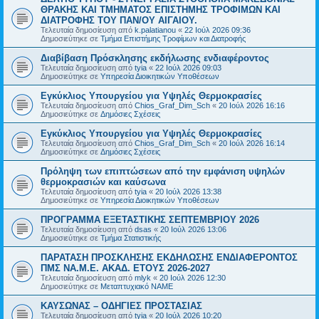
ΘΡΑΚΗΣ ΚΑΙ ΤΜΗΜΑΤΟΣ ΕΠΙΣΤΗΜΗΣ ΤΡΟΦΙΜΩΝ ΚΑΙ
ΔΙΑΤΡΟΦΗΣ ΤΟΥ ΠΑΝ/ΟΥ ΑΙΓΑΙΟΥ.
Τελευταία δημοσίευση από
k.palatianou
«
22 Ιούλ 2026 09:36
Δημοσιεύτηκε σε
Τμήμα Επιστήμης Τροφίμων και Διατροφής
Διαβίβαση Πρόσκλησης εκδήλωσης ενδιαφέροντος
Τελευταία δημοσίευση από
tyia
«
22 Ιούλ 2026 09:03
Δημοσιεύτηκε σε
Υπηρεσία Διοικητικών Υποθέσεων
Εγκύκλιος Υπουργείου για Υψηλές Θερμοκρασίες
Τελευταία δημοσίευση από
Chios_Graf_Dim_Sch
«
20 Ιούλ 2026 16:16
Δημοσιεύτηκε σε
Δημόσιες Σχέσεις
Εγκύκλιος Υπουργείου για Υψηλές Θερμοκρασίες
Τελευταία δημοσίευση από
Chios_Graf_Dim_Sch
«
20 Ιούλ 2026 16:14
Δημοσιεύτηκε σε
Δημόσιες Σχέσεις
Πρόληψη των επιπτώσεων από την εμφάνιση υψηλών
θερμοκρασιών και καύσωνα
Τελευταία δημοσίευση από
tyia
«
20 Ιούλ 2026 13:38
Δημοσιεύτηκε σε
Υπηρεσία Διοικητικών Υποθέσεων
ΠΡΟΓΡΑΜΜΑ ΕΞΕΤΑΣΤΙΚΗΣ ΣΕΠΤΕΜΒΡΙΟΥ 2026
Τελευταία δημοσίευση από
dsas
«
20 Ιούλ 2026 13:06
Δημοσιεύτηκε σε
Τμήμα Στατιστικής
ΠΑΡΑΤΑΣΗ ΠΡΟΣΚΛΗΣΗΣ ΕΚΔΗΛΩΣΗΣ ΕΝΔΙΑΦΕΡΟΝΤΟΣ
ΠΜΣ ΝΑ.Μ.Ε. ΑΚΑΔ. ΕΤΟΥΣ 2026-2027
Τελευταία δημοσίευση από
mlyk
«
20 Ιούλ 2026 12:30
Δημοσιεύτηκε σε
Μεταπτυχιακό ΝΑΜΕ
ΚΑΥΣΩΝΑΣ – ΟΔΗΓΙΕΣ ΠΡΟΣΤΑΣΙΑΣ
Τελευταία δημοσίευση από
tyia
«
20 Ιούλ 2026 10:20