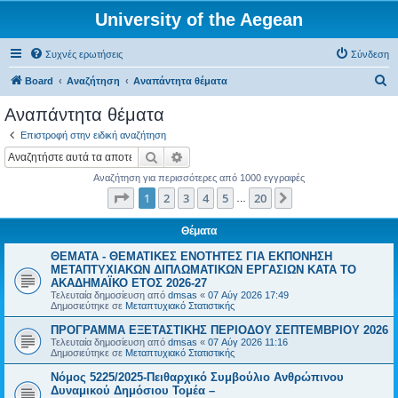
University of the Aegean
Συχνές ερωτήσεις
Σύνδεση
Α
Board
Αναζήτηση
Αναπάντητα θέματα
ν
Αναπάντητα θέματα
α
Επιστροφή στην ειδική αναζήτηση
ζ
Αναζήτηση
Ειδική αναζήτηση
ή
Αναζήτηση για περισσότερες από 1000 εγγραφές
τ
Σελίδα
1
από
20
1
2
3
4
5
20
Επόμενη
…
η
σ
Θέματα
η
ΘΕΜΑΤΑ - ΘΕΜΑΤΙΚΕΣ ΕΝΟΤΗΤΕΣ ΓΙΑ ΕΚΠΟΝΗΣΗ
ΜΕΤΑΠΤΥΧΙΑΚΩΝ ΔΙΠΛΩΜΑΤΙΚΩΝ ΕΡΓΑΣΙΩΝ ΚΑΤΑ ΤΟ
ΑΚΑΔΗΜΑΪΚΟ ΕΤΟΣ 2026-27
Τελευταία δημοσίευση από
dmsas
«
07 Αύγ 2026 17:49
Δημοσιεύτηκε σε
Μεταπτυχιακό Στατιστικής
ΠΡΟΓΡΑΜΜΑ ΕΞΕΤΑΣΤΙΚΗΣ ΠΕΡΙΟΔΟΥ ΣΕΠΤΕΜΒΡΙΟΥ 2026
Τελευταία δημοσίευση από
dmsas
«
07 Αύγ 2026 11:16
Δημοσιεύτηκε σε
Μεταπτυχιακό Στατιστικής
Νόμος 5225/2025-Πειθαρχικό Συμβούλιο Ανθρώπινου
Δυναμικού Δημόσιου Τομέα –