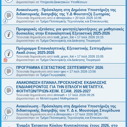
Δημοσιεύτηκε σε
Υπηρεσία Διοικητικών Υποθέσεων
Ανακοίνωση - Πρόσκληση στη Δημόσια Υποστήριξη της
διδακτορικής διατριβής της Υ.Δ Φουτσιτζή Σωτηρίας
Τελευταία δημοσίευση από
e.dimopoulou
«
20 Ιούλ 2026 10:06
Δημοσιεύτηκε σε
Τμήμα Πολιτισμικής Τεχνολογίας και Επικοινωνίας
Προφορικές εξετάσεις για φοιτητές/φοιτήτριες με μαθησιακές
δυσκολίες στην Επαναληπτική Εξεταστική 2025-2026
Τελευταία δημοσίευση από
todit_gram_foit
«
17 Ιούλ 2026 15:15
Δημοσιεύτηκε σε
Τμήμα Οικονομικής και Διοίκησης Τουρισμού
Πρόγραμμα Επαναληπτικής Εξεταστικής Σεπτεμβρίου
Ακαδ.έτους 2025-2026
Τελευταία δημοσίευση από
todit_gram_foit
«
17 Ιούλ 2026 15:05
Δημοσιεύτηκε σε
Τμήμα Οικονομικής και Διοίκησης Τουρισμού
ΠΡΟΓΡΑΜΜΑ ΕΞΕΤΑΣΤΙΚΗΣ ΣΕΠΤΕΜΒΡΙΟΥ 2026
Τελευταία δημοσίευση από
secr-geo
«
17 Ιούλ 2026 13:56
Δημοσιεύτηκε σε
Τμήμα Γεωγραφίας
ΑΝΑΚΟΙΝΩΣΗ ΕΠΑΝΑΛ.ΠΡΟΣΚΛΗΣΗΣ ΕΚΔΗΛΩΣΗΣ
ΕΝΔΙΑΦΕΡΟΝΤΟΣ ΓΙΑ ΤΗΝ ΕΠΙΛΟΓΗ ΜΕΤΑΠΤΥΧ.
ΦΟΙΤΗΤΩΝ/ΤΡΙΩΝ-ΧΕΙΜ. ΕΞΑΜ. 2026-2027
Τελευταία δημοσίευση από
dmmath
«
17 Ιούλ 2026 09:26
Δημοσιεύτηκε σε
Μεταπτυχιακό Μαθηματικού
Ανακοίνωση - Πρόσκληση στη Δημόσια Υποστήριξη της
διδακτορικής διατριβής του Υ. Δ κ. Μουσούρη Σπυρίδωνα
Τελευταία δημοσίευση από
e.dimopoulou
«
17 Ιούλ 2026 08:28
Δημοσιεύτηκε σε
Τμήμα Πολιτισμικής Τεχνολογίας και Επικοινωνίας
Έναρξη Έκτακτου Κύκλου Κινητικότητας έτους 2026, στο