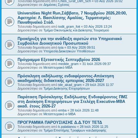
Τελευταία δημοσίευση από
Chios_Graf_Dim_Sch
«
03 Αύγ 2026 16:02
Δημοσιεύτηκε σε
Δημόσιες Σχέσεις
Universities Night Run,Σάββατο, 7 Νοεμβρίου 2026,20:00,
Αφετηρία: Λ. Βασιλίσσης Αμαλίας, Τερματισμός:
Παναθηναϊκό Στάδ.
Τελευταία δημοσίευση από
todit_gram_foit
«
03 Αύγ 2026 13:24
Δημοσιεύτηκε σε
Τμήμα Οικονομικής και Διοίκησης Τουρισμού
Προκήρυξη για την ανάδειξη αιρετών στο Υπηρεσιακό
Συμβούλιο Διοικητικού Προσωπικού
Τελευταία δημοσίευση από
tyia
«
03 Αύγ 2026 09:51
Δημοσιεύτηκε σε
Υπηρεσία Διοικητικών Υποθέσεων
Πρόγραμμα Εξεταστικής Σεπτεμβρίου 2026
Τελευταία δημοσίευση από
medide_gram
«
31 Ιούλ 2026 09:37
Δημοσιεύτηκε σε
Μεταπτυχιακό MBA
Πρόσκληση εκδήλωσης ενδιαφέροντος-Απόκτηση
ακαδημαϊκής διδακτικής εμπειρίας 2026-2027
Τελευταία δημοσίευση από
tde_akad_gram
«
29 Ιούλ 2026 11:37
Δημοσιεύτηκε σε
Τμήμα Διοίκησης Επιχειρήσεων
Παράταση Πρόσκλησης Εκδήλωσης Ενδιαφέροντος ΠΜΣ
στη Διοίκηση Επιχειρήσεων για Στελέχη Executive-MBΑ
ακαδ. έτους 2026-27
Τελευταία δημοσίευση από
emba
«
28 Ιούλ 2026 11:48
Δημοσιεύτηκε σε
Μεταπτυχιακό e-MBA
ΠΡΟΓΡΑΜΜΑ ΠΑΡΟΥΣΙΑΣΗΣ Δ.Δ.ΤΟΥ ΤΕΤΔ
Τελευταία δημοσίευση από
k.palatianou
«
28 Ιούλ 2026 11:25
Δημοσιεύτηκε σε
Τμήμα Επιστήμης Τροφίμων και Διατροφής