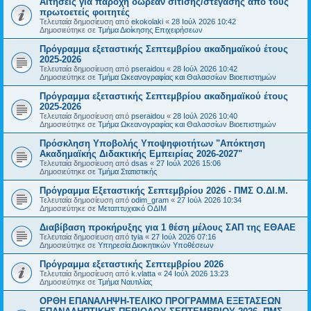
Αιτήσεις για παροχή δωρεάν σίτισης/στέγασης από τους
πρωτοετείς φοιτητές
Τελευταία δημοσίευση από
ekokolaki
«
28 Ιούλ 2026 10:42
Δημοσιεύτηκε σε
Τμήμα Διοίκησης Επιχειρήσεων
Πρόγραμμα εξεταστικής Σεπτεμβρίου ακαδημαϊκού έτους
2025-2026
Τελευταία δημοσίευση από
pseraidou
«
28 Ιούλ 2026 10:42
Δημοσιεύτηκε σε
Τμήμα Ωκεανογραφίας και Θαλασσίων Βιοεπιστημών
Πρόγραμμα εξεταστικής Σεπτεμβρίου ακαδημαϊκού έτους
2025-2026
Τελευταία δημοσίευση από
pseraidou
«
28 Ιούλ 2026 10:40
Δημοσιεύτηκε σε
Τμήμα Ωκεανογραφίας και Θαλασσίων Βιοεπιστημών
Πρόσκληση Υποβολής Υποψηφιοτήτων "Απόκτηση
Ακαδημαϊκής Διδακτικής Εμπειρίας 2026-2027"
Τελευταία δημοσίευση από
dsas
«
27 Ιούλ 2026 15:06
Δημοσιεύτηκε σε
Τμήμα Στατιστικής
Πρόγραμμα Εξεταστικής Σεπτεμβρίου 2026 - ΠΜΣ Ο.ΔΙ.Μ.
Τελευταία δημοσίευση από
odim_gram
«
27 Ιούλ 2026 10:34
Δημοσιεύτηκε σε
Μεταπτυχιακό ΟΔΙΜ
Διαβίβαση προκήρυξης για 1 θέση μέλους ΣΑΠ της ΕΘΑΑΕ
Τελευταία δημοσίευση από
tyia
«
27 Ιούλ 2026 07:16
Δημοσιεύτηκε σε
Υπηρεσία Διοικητικών Υποθέσεων
Πρόγραμμα εξεταστικής Σεπτεμβρίου 2026
Τελευταία δημοσίευση από
k.vlatta
«
24 Ιούλ 2026 13:23
Δημοσιεύτηκε σε
Τμήμα Ναυτιλίας
ΟΡΘΗ ΕΠΑΝΑΛΗΨΗ-ΤΕΛΙΚΟ ΠΡΟΓΡΑΜΜΑ ΕΞΕΤΑΣΕΩΝ