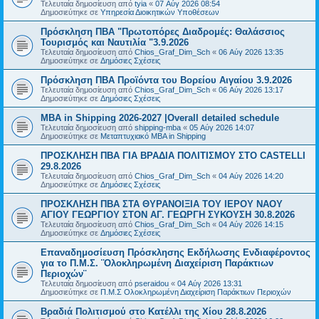
Τελευταία δημοσίευση από
tyia
«
07 Αύγ 2026 08:54
Δημοσιεύτηκε σε
Υπηρεσία Διοικητικών Υποθέσεων
Πρόσκληση ΠΒΑ "Πρωτοπόρες Διαδρομές: Θαλάσσιος
Τουρισμός και Ναυτιλία "3.9.2026
Τελευταία δημοσίευση από
Chios_Graf_Dim_Sch
«
06 Αύγ 2026 13:35
Δημοσιεύτηκε σε
Δημόσιες Σχέσεις
Πρόσκληση ΠΒΑ Προϊόντα του Βορείου Αιγαίου 3.9.2026
Τελευταία δημοσίευση από
Chios_Graf_Dim_Sch
«
06 Αύγ 2026 13:17
Δημοσιεύτηκε σε
Δημόσιες Σχέσεις
MBA in Shipping 2026-2027 |Overall detailed schedule
Τελευταία δημοσίευση από
shipping-mba
«
05 Αύγ 2026 14:07
Δημοσιεύτηκε σε
Μεταπτυχιακό MBA in Shipping
ΠΡΟΣΚΛΗΣΗ ΠΒΑ ΓΙΑ ΒΡΑΔΙΑ ΠΟΛΙΤΙΣΜΟΥ ΣΤΟ CASTELLI
29.8.2026
Τελευταία δημοσίευση από
Chios_Graf_Dim_Sch
«
04 Αύγ 2026 14:20
Δημοσιεύτηκε σε
Δημόσιες Σχέσεις
ΠΡΟΣΚΛΗΣΗ ΠΒΑ ΣΤΑ ΘΥΡΑΝΟΙΞΙΑ ΤΟΥ ΙΕΡΟΥ ΝΑΟΥ
ΑΓΙΟΥ ΓΕΩΡΓΙΟΥ ΣΤΟΝ ΑΓ. ΓΕΩΡΓΗ ΣΥΚΟΥΣΗ 30.8.2026
Τελευταία δημοσίευση από
Chios_Graf_Dim_Sch
«
04 Αύγ 2026 14:15
Δημοσιεύτηκε σε
Δημόσιες Σχέσεις
Επαναδημοσίευση Πρόσκλησης Εκδήλωσης Ενδιαφέροντος
για το Π.Μ.Σ. ¨Ολοκληρωμένη Διαχείριση Παράκτιων
Περιοχών¨
Τελευταία δημοσίευση από
pseraidou
«
04 Αύγ 2026 13:31
Δημοσιεύτηκε σε
Π.Μ.Σ Ολοκληρωμένη Διαχείριση Παράκτιων Περιοχών
Βραδιά Πολιτισμού στο Κατέλλι της Χίου 28.8.2026