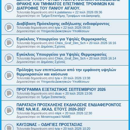
ΘΡΑΚΗΣ ΚΑΙ ΤΜΗΜΑΤΟΣ ΕΠΙΣΤΗΜΗΣ ΤΡΟΦΙΜΩΝ ΚΑΙ
ΔΙΑΤΡΟΦΗΣ ΤΟΥ ΠΑΝ/ΟΥ ΑΙΓΑΙΟΥ.
Τελευταία δημοσίευση από
k.palatianou
«
22 Ιούλ 2026 09:36
Δημοσιεύτηκε σε
Τμήμα Επιστήμης Τροφίμων και Διατροφής
Διαβίβαση Πρόσκλησης εκδήλωσης ενδιαφέροντος
Τελευταία δημοσίευση από
tyia
«
22 Ιούλ 2026 09:03
Δημοσιεύτηκε σε
Υπηρεσία Διοικητικών Υποθέσεων
Εγκύκλιος Υπουργείου για Υψηλές Θερμοκρασίες
Τελευταία δημοσίευση από
Chios_Graf_Dim_Sch
«
20 Ιούλ 2026 16:16
Δημοσιεύτηκε σε
Δημόσιες Σχέσεις
Εγκύκλιος Υπουργείου για Υψηλές Θερμοκρασίες
Τελευταία δημοσίευση από
Chios_Graf_Dim_Sch
«
20 Ιούλ 2026 16:14
Δημοσιεύτηκε σε
Δημόσιες Σχέσεις
Πρόληψη των επιπτώσεων από την εμφάνιση υψηλών
θερμοκρασιών και καύσωνα
Τελευταία δημοσίευση από
tyia
«
20 Ιούλ 2026 13:38
Δημοσιεύτηκε σε
Υπηρεσία Διοικητικών Υποθέσεων
ΠΡΟΓΡΑΜΜΑ ΕΞΕΤΑΣΤΙΚΗΣ ΣΕΠΤΕΜΒΡΙΟΥ 2026
Τελευταία δημοσίευση από
dsas
«
20 Ιούλ 2026 13:06
Δημοσιεύτηκε σε
Τμήμα Στατιστικής
ΠΑΡΑΤΑΣΗ ΠΡΟΣΚΛΗΣΗΣ ΕΚΔΗΛΩΣΗΣ ΕΝΔΙΑΦΕΡΟΝΤΟΣ
ΠΜΣ ΝΑ.Μ.Ε. ΑΚΑΔ. ΕΤΟΥΣ 2026-2027
Τελευταία δημοσίευση από
mlyk
«
20 Ιούλ 2026 12:30
Δημοσιεύτηκε σε
Μεταπτυχιακό ΝΑΜΕ
ΚΑΥΣΩΝΑΣ – ΟΔΗΓΙΕΣ ΠΡΟΣΤΑΣΙΑΣ
Τελευταία δημοσίευση από
tyia
«
20 Ιούλ 2026 10:20