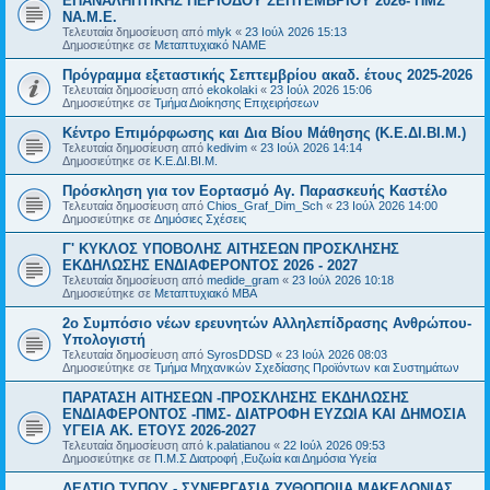
ΕΠΑΝΑΛΗΠΤΙΚΗΣ ΠΕΡΙΟΔΟΥ ΣΕΠΤΕΜΒΡΙΟΥ 2026- ΠΜΣ
ΝΑ.Μ.Ε.
Τελευταία δημοσίευση από
mlyk
«
23 Ιούλ 2026 15:13
Δημοσιεύτηκε σε
Μεταπτυχιακό ΝΑΜΕ
Πρόγραμμα εξεταστικής Σεπτεμβρίου ακαδ. έτους 2025-2026
Τελευταία δημοσίευση από
ekokolaki
«
23 Ιούλ 2026 15:06
Δημοσιεύτηκε σε
Τμήμα Διοίκησης Επιχειρήσεων
Κέντρο Επιμόρφωσης και Δια Βίου Μάθησης (Κ.Ε.ΔΙ.ΒΙ.Μ.)
Τελευταία δημοσίευση από
kedivim
«
23 Ιούλ 2026 14:14
Δημοσιεύτηκε σε
Κ.Ε.ΔΙ.ΒΙ.Μ.
Πρόσκληση για τον Εορτασμό Αγ. Παρασκευής Καστέλο
Τελευταία δημοσίευση από
Chios_Graf_Dim_Sch
«
23 Ιούλ 2026 14:00
Δημοσιεύτηκε σε
Δημόσιες Σχέσεις
Γ' ΚΥΚΛΟΣ ΥΠΟΒΟΛΗΣ ΑΙΤΗΣΕΩΝ ΠΡΟΣΚΛΗΣΗΣ
ΕΚΔΗΛΩΣΗΣ ΕΝΔΙΑΦΕΡΟΝΤΟΣ 2026 - 2027
Τελευταία δημοσίευση από
medide_gram
«
23 Ιούλ 2026 10:18
Δημοσιεύτηκε σε
Μεταπτυχιακό MBA
2ο Συμπόσιο νέων ερευνητών Αλληλεπίδρασης Ανθρώπου-
Υπολογιστή
Τελευταία δημοσίευση από
SyrosDDSD
«
23 Ιούλ 2026 08:03
Δημοσιεύτηκε σε
Τμήμα Μηχανικών Σχεδίασης Προϊόντων και Συστημάτων
ΠΑΡΑΤΑΣΗ ΑΙΤΗΣΕΩΝ -ΠΡΟΣΚΛΗΣΗΣ ΕΚΔΗΛΩΣΗΣ
ΕΝΔΙΑΦΕΡΟΝΤΟΣ -ΠΜΣ- ΔΙΑΤΡΟΦΗ ΕΥΖΩΙΑ ΚΑΙ ΔΗΜΟΣΙΑ
ΥΓΕΙΑ AK. ETOYΣ 2026-2027
Τελευταία δημοσίευση από
k.palatianou
«
22 Ιούλ 2026 09:53
Δημοσιεύτηκε σε
Π.Μ.Σ Διατροφή ,Ευζωία και Δημόσια Υγεία
ΔΕΛΤΙΟ ΤΥΠΟΥ - ΣΥΝΕΡΓΑΣΙΑ ΖΥΘΟΠΟΙΙΑ ΜΑΚΕΔΟΝΙΑΣ