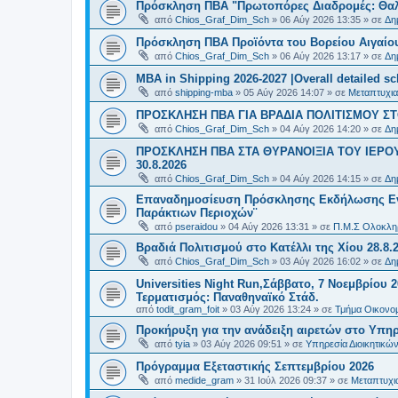
Πρόσκληση ΠΒΑ "Πρωτοπόρες Διαδρομές: Θαλά
από
Chios_Graf_Dim_Sch
»
06 Αύγ 2026 13:35
» σε
Δη
Πρόσκληση ΠΒΑ Προϊόντα του Βορείου Αιγαίου
από
Chios_Graf_Dim_Sch
»
06 Αύγ 2026 13:17
» σε
Δη
MBA in Shipping 2026-2027 |Overall detailed s
από
shipping-mba
»
05 Αύγ 2026 14:07
» σε
Μεταπτυχια
ΠΡΟΣΚΛΗΣΗ ΠΒΑ ΓΙΑ ΒΡΑΔΙΑ ΠΟΛΙΤΙΣΜΟΥ ΣΤΟ
από
Chios_Graf_Dim_Sch
»
04 Αύγ 2026 14:20
» σε
Δη
ΠΡΟΣΚΛΗΣΗ ΠΒΑ ΣΤΑ ΘΥΡΑΝΟΙΞΙΑ ΤΟΥ ΙΕΡΟ
30.8.2026
από
Chios_Graf_Dim_Sch
»
04 Αύγ 2026 14:15
» σε
Δη
Επαναδημοσίευση Πρόσκλησης Εκδήλωσης Ενδι
Παράκτιων Περιοχών¨
από
pseraidou
»
04 Αύγ 2026 13:31
» σε
Π.Μ.Σ Ολοκληρ
Βραδιά Πολιτισμού στο Κατέλλι της Χίου 28.8.
από
Chios_Graf_Dim_Sch
»
03 Αύγ 2026 16:02
» σε
Δη
Universities Night Run,Σάββατο, 7 Νοεμβρίου 2
Τερματισμός: Παναθηναϊκό Στάδ.
από
todit_gram_foit
»
03 Αύγ 2026 13:24
» σε
Τμήμα Οικονομ
Προκήρυξη για την ανάδειξη αιρετών στο Υπη
από
tyia
»
03 Αύγ 2026 09:51
» σε
Υπηρεσία Διοικητικ
Πρόγραμμα Εξεταστικής Σεπτεμβρίου 2026
από
medide_gram
»
31 Ιούλ 2026 09:37
» σε
Μεταπτυχι