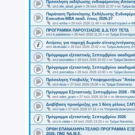
Πρόσκληση εκδήλωσης ενδιαφέροντος-Απόκτησ
από
tde_akad_gram
»
29 Ιούλ 2026 11:37
» σε
Τμήμα Δι
Παράταση Πρόσκλησης Εκδήλωσης Ενδιαφέρον
Executive-MBΑ ακαδ. έτους 2026-27
από
emba
»
28 Ιούλ 2026 11:48
» σε
Μεταπτυχιακό e-M
ΠΡΟΓΡΑΜΜΑ ΠΑΡΟΥΣΙΑΣΗΣ Δ.Δ.ΤΟΥ ΤΕΤΔ
από
k.palatianou
»
28 Ιούλ 2026 11:25
» σε
Τμήμα Επιστήμης
Αιτήσεις για παροχή δωρεάν σίτισης/στέγασης
από
ekokolaki
»
28 Ιούλ 2026 10:42
» σε
Τμήμα Διοίκησης Ε
Πρόγραμμα εξεταστικής Σεπτεμβρίου ακαδημαϊ
από
pseraidou
»
28 Ιούλ 2026 10:42
» σε
Τμήμα Ωκεανο
Πρόγραμμα εξεταστικής Σεπτεμβρίου ακαδημαϊ
από
pseraidou
»
28 Ιούλ 2026 10:40
» σε
Τμήμα Ωκεανο
Πρόσκληση Υποβολής Υποψηφιοτήτων "Απόκτη
από
dsas
»
27 Ιούλ 2026 15:06
» σε
Τμήμα Στατιστικής
Πρόγραμμα Εξεταστικής Σεπτεμβρίου 2026 - Π
από
odim_gram
»
27 Ιούλ 2026 10:34
» σε
Μεταπτυχιακ
Διαβίβαση προκήρυξης για 1 θέση μέλους ΣΑ
από
tyia
»
27 Ιούλ 2026 07:16
» σε
Υπηρεσία Διοικητικ
Πρόγραμμα εξεταστικής Σεπτεμβρίου 2026
από
k.vlatta
»
24 Ιούλ 2026 13:23
» σε
Τμήμα Ναυτιλίας
ΟΡΘΗ ΕΠΑΝΑΛΗΨΗ-ΤΕΛΙΚΟ ΠΡΟΓΡΑΜΜΑ ΕΞΕ
2026- ΠΜΣ ΝΑ.Μ.Ε.