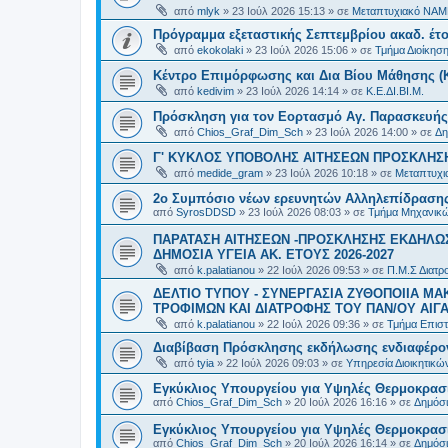
από
mlyk
»
23 Ιούλ 2026 15:13
» σε
Μεταπτυχιακό ΝΑΜ
Πρόγραμμα εξεταστικής Σεπτεμβρίου ακαδ. έτο
από
ekokolaki
»
23 Ιούλ 2026 15:06
» σε
Τμήμα Διοίκησ
Κέντρο Επιμόρφωσης και Δια Βίου Μάθησης (Κ.
από
kedivim
»
23 Ιούλ 2026 14:14
» σε
Κ.Ε.ΔΙ.ΒΙ.Μ.
Πρόσκληση για τον Εορτασμό Αγ. Παρασκευής
από
Chios_Graf_Dim_Sch
»
23 Ιούλ 2026 14:00
» σε
Δη
Γ' ΚΥΚΛΟΣ ΥΠΟΒΟΛΗΣ ΑΙΤΗΣΕΩΝ ΠΡΟΣΚΛΗΣΗ
από
medide_gram
»
23 Ιούλ 2026 10:18
» σε
Μεταπτυχι
2ο Συμπόσιο νέων ερευνητών Αλληλεπίδρασ
από
SyrosDDSD
»
23 Ιούλ 2026 08:03
» σε
Τμήμα Μηχανικώ
ΠΑΡΑΤΑΣΗ ΑΙΤΗΣΕΩΝ -ΠΡΟΣΚΛΗΣΗΣ ΕΚΔΗΛΩΣ
ΔΗΜΟΣΙΑ ΥΓΕΙΑ AK. ETOYΣ 2026-2027
από
k.palatianou
»
22 Ιούλ 2026 09:53
» σε
Π.Μ.Σ Διατρο
ΔΕΛΤΙΟ ΤΥΠΟΥ - ΣΥΝΕΡΓΑΣΙΑ ΖΥΘΟΠΟΙΙΑ Μ
ΤΡΟΦΙΜΩΝ ΚΑΙ ΔΙΑΤΡΟΦΗΣ ΤΟΥ ΠΑΝ/ΟΥ ΑΙΓΑ
από
k.palatianou
»
22 Ιούλ 2026 09:36
» σε
Τμήμα Επιστ
Διαβίβαση Πρόσκλησης εκδήλωσης ενδιαφέρο
από
tyia
»
22 Ιούλ 2026 09:03
» σε
Υπηρεσία Διοικητικ
Εγκύκλιος Υπουργείου για Υψηλές Θερμοκρασ
από
Chios_Graf_Dim_Sch
»
20 Ιούλ 2026 16:16
» σε
Δημόσι
Εγκύκλιος Υπουργείου για Υψηλές Θερμοκρασ
από
Chios_Graf_Dim_Sch
»
20 Ιούλ 2026 16:14
» σε
Δημόσι