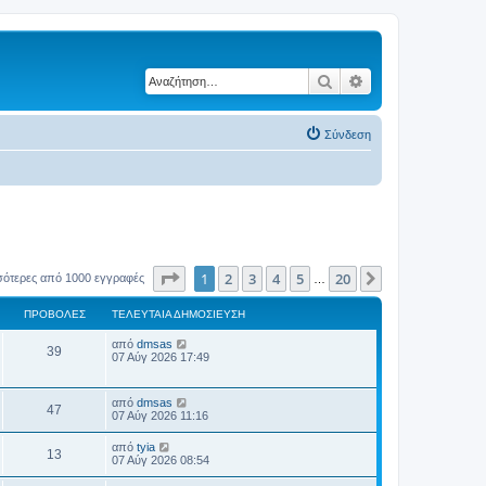
Αναζήτηση
Ειδική αναζήτηση
Σύνδεση
Σελίδα
1
από
20
1
2
3
4
5
20
Επόμενη
σότερες από 1000 εγγραφές
…
ΠΡΟΒΟΛΈΣ
ΤΕΛΕΥΤΑΊΑ ΔΗΜΟΣΊΕΥΣΗ
Τ
από
dmsas
Π
39
ε
07 Αύγ 2026 17:49
λ
ρ
ε
υ
Τ
από
dmsas
ο
Π
τ
47
ε
07 Αύγ 2026 11:16
α
λ
β
ί
ρ
ε
Τ
α
από
tyia
Π
13
υ
ε
δ
07 Αύγ 2026 08:54
ο
ο
τ
λ
η
α
ρ
ε
μ