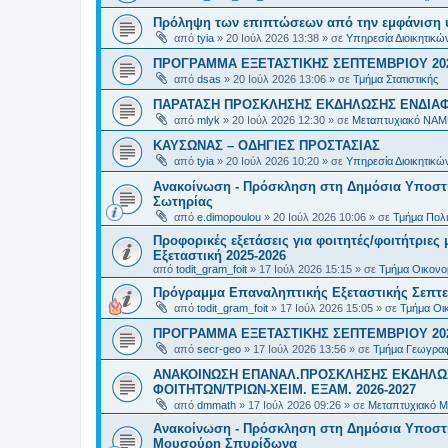
Πρόληψη των επιπτώσεων από την εμφάνιση 
από
tyia
»
20 Ιούλ 2026 13:38
» σε
Υπηρεσία Διοικητικ
ΠΡΟΓΡΑΜΜΑ ΕΞΕΤΑΣΤΙΚΗΣ ΣΕΠΤΕΜΒΡΙΟΥ 20
από
dsas
»
20 Ιούλ 2026 13:06
» σε
Τμήμα Στατιστικής
ΠΑΡΑΤΑΣΗ ΠΡΟΣΚΛΗΣΗΣ ΕΚΔΗΛΩΣΗΣ ΕΝΔΙΑΦΕ
από
mlyk
»
20 Ιούλ 2026 12:30
» σε
Μεταπτυχιακό ΝΑΜ
ΚΑΥΣΩΝΑΣ – ΟΔΗΓΙΕΣ ΠΡΟΣΤΑΣΙΑΣ
από
tyia
»
20 Ιούλ 2026 10:20
» σε
Υπηρεσία Διοικητικ
Ανακοίνωση - Πρόσκληση στη Δημόσια Υποστήρ
Σωτηρίας
από
e.dimopoulou
»
20 Ιούλ 2026 10:06
» σε
Τμήμα Πολι
Προφορικές εξετάσεις για φοιτητές/φοιτήτριε
Εξεταστική 2025-2026
από
todit_gram_foit
»
17 Ιούλ 2026 15:15
» σε
Τμήμα Οικονομ
Πρόγραμμα Επαναληπτικής Εξεταστικής Σεπτε
από
todit_gram_foit
»
17 Ιούλ 2026 15:05
» σε
Τμήμα Οικ
ΠΡΟΓΡΑΜΜΑ ΕΞΕΤΑΣΤΙΚΗΣ ΣΕΠΤΕΜΒΡΙΟΥ 20
από
secr-geo
»
17 Ιούλ 2026 13:56
» σε
Τμήμα Γεωγραφ
ΑΝΑΚΟΙΝΩΣΗ ΕΠΑΝΑΛ.ΠΡΟΣΚΛΗΣΗΣ ΕΚΔΗΛΩΣ
ΦΟΙΤΗΤΩΝ/ΤΡΙΩΝ-ΧΕΙΜ. ΕΞΑΜ. 2026-2027
από
dmmath
»
17 Ιούλ 2026 09:26
» σε
Μεταπτυχιακό Μ
Ανακοίνωση - Πρόσκληση στη Δημόσια Υποστήρι
Μουσούρη Σπυρίδωνα