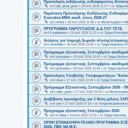
Πρόσκληση εκδήλωσης ενδιαφέροντος-Απόκτησ
από
tde_akad_gram
»
29 Ιούλ 2026 11:37
» σε
Τμήμα Δι
Παράταση Πρόσκλησης Εκδήλωσης Ενδιαφέρον
Executive-MBΑ ακαδ. έτους 2026-27
από
emba
»
28 Ιούλ 2026 11:48
» σε
Μεταπτυχιακό e-M
ΠΡΟΓΡΑΜΜΑ ΠΑΡΟΥΣΙΑΣΗΣ Δ.Δ.ΤΟΥ ΤΕΤΔ
από
k.palatianou
»
28 Ιούλ 2026 11:25
» σε
Τμήμα Επιστήμης
Αιτήσεις για παροχή δωρεάν σίτισης/στέγασης
από
ekokolaki
»
28 Ιούλ 2026 10:42
» σε
Τμήμα Διοίκησης Ε
Πρόγραμμα εξεταστικής Σεπτεμβρίου ακαδημαϊ
από
pseraidou
»
28 Ιούλ 2026 10:42
» σε
Τμήμα Ωκεανο
Πρόγραμμα εξεταστικής Σεπτεμβρίου ακαδημαϊ
από
pseraidou
»
28 Ιούλ 2026 10:40
» σε
Τμήμα Ωκεανο
Πρόσκληση Υποβολής Υποψηφιοτήτων "Απόκτη
από
dsas
»
27 Ιούλ 2026 15:06
» σε
Τμήμα Στατιστικής
Πρόγραμμα Εξεταστικής Σεπτεμβρίου 2026 - Π
από
odim_gram
»
27 Ιούλ 2026 10:34
» σε
Μεταπτυχιακ
Διαβίβαση προκήρυξης για 1 θέση μέλους ΣΑ
από
tyia
»
27 Ιούλ 2026 07:16
» σε
Υπηρεσία Διοικητικ
Πρόγραμμα εξεταστικής Σεπτεμβρίου 2026
από
k.vlatta
»
24 Ιούλ 2026 13:23
» σε
Τμήμα Ναυτιλίας
ΟΡΘΗ ΕΠΑΝΑΛΗΨΗ-ΤΕΛΙΚΟ ΠΡΟΓΡΑΜΜΑ ΕΞΕ
2026- ΠΜΣ ΝΑ.Μ.Ε.