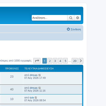
Αναζήτηση
Ειδική αναζήτηση
Σύνδεση
Σελίδα
1
από
20
1
2
3
4
5
20
Επόμενη
σότερες από 1000 εγγραφές
…
ΠΡΟΒΟΛΈΣ
ΤΕΛΕΥΤΑΊΑ ΔΗΜΟΣΊΕΥΣΗ
Τ
από
dmsas
Π
23
ε
07 Αύγ 2026 17:49
λ
ρ
ε
υ
Τ
από
dmsas
ο
Π
τ
40
ε
07 Αύγ 2026 11:16
α
λ
β
ί
ρ
ε
Τ
α
από
tyia
Π
10
υ
ε
δ
07 Αύγ 2026 08:54
ο
ο
τ
λ
η
α
ρ
ε
μ