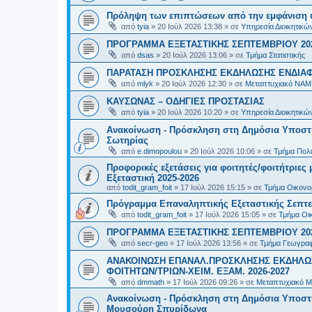
Πρόληψη των επιπτώσεων από την εμφάνιση 
από
tyia
»
20 Ιούλ 2026 13:38
» σε
Υπηρεσία Διοικητικ
ΠΡΟΓΡΑΜΜΑ ΕΞΕΤΑΣΤΙΚΗΣ ΣΕΠΤΕΜΒΡΙΟΥ 20
από
dsas
»
20 Ιούλ 2026 13:06
» σε
Τμήμα Στατιστικής
ΠΑΡΑΤΑΣΗ ΠΡΟΣΚΛΗΣΗΣ ΕΚΔΗΛΩΣΗΣ ΕΝΔΙΑΦΕ
από
mlyk
»
20 Ιούλ 2026 12:30
» σε
Μεταπτυχιακό ΝΑΜ
ΚΑΥΣΩΝΑΣ – ΟΔΗΓΙΕΣ ΠΡΟΣΤΑΣΙΑΣ
από
tyia
»
20 Ιούλ 2026 10:20
» σε
Υπηρεσία Διοικητικ
Ανακοίνωση - Πρόσκληση στη Δημόσια Υποστήρ
Σωτηρίας
από
e.dimopoulou
»
20 Ιούλ 2026 10:06
» σε
Τμήμα Πολι
Προφορικές εξετάσεις για φοιτητές/φοιτήτριε
Εξεταστική 2025-2026
από
todit_gram_foit
»
17 Ιούλ 2026 15:15
» σε
Τμήμα Οικονομ
Πρόγραμμα Επαναληπτικής Εξεταστικής Σεπτε
από
todit_gram_foit
»
17 Ιούλ 2026 15:05
» σε
Τμήμα Οικ
ΠΡΟΓΡΑΜΜΑ ΕΞΕΤΑΣΤΙΚΗΣ ΣΕΠΤΕΜΒΡΙΟΥ 20
από
secr-geo
»
17 Ιούλ 2026 13:56
» σε
Τμήμα Γεωγραφ
ΑΝΑΚΟΙΝΩΣΗ ΕΠΑΝΑΛ.ΠΡΟΣΚΛΗΣΗΣ ΕΚΔΗΛΩΣ
ΦΟΙΤΗΤΩΝ/ΤΡΙΩΝ-ΧΕΙΜ. ΕΞΑΜ. 2026-2027
από
dmmath
»
17 Ιούλ 2026 09:26
» σε
Μεταπτυχιακό Μ
Ανακοίνωση - Πρόσκληση στη Δημόσια Υποστήρι
Μουσούρη Σπυρίδωνα