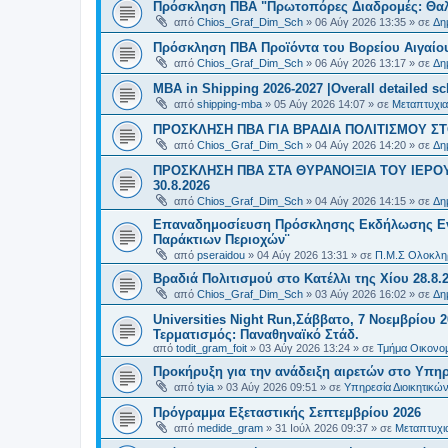
Πρόσκληση ΠΒΑ "Πρωτοπόρες Διαδρομές: Θαλά
από
Chios_Graf_Dim_Sch
»
06 Αύγ 2026 13:35
» σε
Δη
Πρόσκληση ΠΒΑ Προϊόντα του Βορείου Αιγαίου
από
Chios_Graf_Dim_Sch
»
06 Αύγ 2026 13:17
» σε
Δη
MBA in Shipping 2026-2027 |Overall detailed s
από
shipping-mba
»
05 Αύγ 2026 14:07
» σε
Μεταπτυχια
ΠΡΟΣΚΛΗΣΗ ΠΒΑ ΓΙΑ ΒΡΑΔΙΑ ΠΟΛΙΤΙΣΜΟΥ ΣΤΟ
από
Chios_Graf_Dim_Sch
»
04 Αύγ 2026 14:20
» σε
Δη
ΠΡΟΣΚΛΗΣΗ ΠΒΑ ΣΤΑ ΘΥΡΑΝΟΙΞΙΑ ΤΟΥ ΙΕΡΟ
30.8.2026
από
Chios_Graf_Dim_Sch
»
04 Αύγ 2026 14:15
» σε
Δη
Επαναδημοσίευση Πρόσκλησης Εκδήλωσης Ενδι
Παράκτιων Περιοχών¨
από
pseraidou
»
04 Αύγ 2026 13:31
» σε
Π.Μ.Σ Ολοκληρ
Βραδιά Πολιτισμού στο Κατέλλι της Χίου 28.8.
από
Chios_Graf_Dim_Sch
»
03 Αύγ 2026 16:02
» σε
Δη
Universities Night Run,Σάββατο, 7 Νοεμβρίου 2
Τερματισμός: Παναθηναϊκό Στάδ.
από
todit_gram_foit
»
03 Αύγ 2026 13:24
» σε
Τμήμα Οικονομ
Προκήρυξη για την ανάδειξη αιρετών στο Υπη
από
tyia
»
03 Αύγ 2026 09:51
» σε
Υπηρεσία Διοικητικ
Πρόγραμμα Εξεταστικής Σεπτεμβρίου 2026
από
medide_gram
»
31 Ιούλ 2026 09:37
» σε
Μεταπτυχι