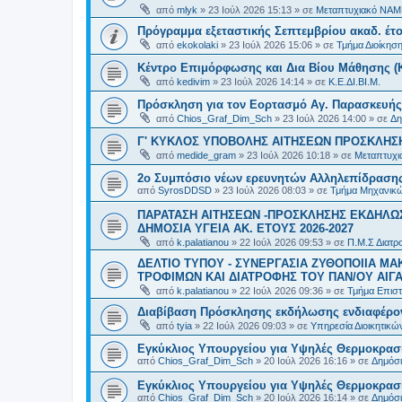
από
mlyk
»
23 Ιούλ 2026 15:13
» σε
Μεταπτυχιακό ΝΑΜ
Πρόγραμμα εξεταστικής Σεπτεμβρίου ακαδ. έτο
από
ekokolaki
»
23 Ιούλ 2026 15:06
» σε
Τμήμα Διοίκησ
Κέντρο Επιμόρφωσης και Δια Βίου Μάθησης (Κ.
από
kedivim
»
23 Ιούλ 2026 14:14
» σε
Κ.Ε.ΔΙ.ΒΙ.Μ.
Πρόσκληση για τον Εορτασμό Αγ. Παρασκευής
από
Chios_Graf_Dim_Sch
»
23 Ιούλ 2026 14:00
» σε
Δη
Γ' ΚΥΚΛΟΣ ΥΠΟΒΟΛΗΣ ΑΙΤΗΣΕΩΝ ΠΡΟΣΚΛΗΣΗ
από
medide_gram
»
23 Ιούλ 2026 10:18
» σε
Μεταπτυχι
2ο Συμπόσιο νέων ερευνητών Αλληλεπίδρασ
από
SyrosDDSD
»
23 Ιούλ 2026 08:03
» σε
Τμήμα Μηχανικώ
ΠΑΡΑΤΑΣΗ ΑΙΤΗΣΕΩΝ -ΠΡΟΣΚΛΗΣΗΣ ΕΚΔΗΛΩΣ
ΔΗΜΟΣΙΑ ΥΓΕΙΑ AK. ETOYΣ 2026-2027
από
k.palatianou
»
22 Ιούλ 2026 09:53
» σε
Π.Μ.Σ Διατρο
ΔΕΛΤΙΟ ΤΥΠΟΥ - ΣΥΝΕΡΓΑΣΙΑ ΖΥΘΟΠΟΙΙΑ Μ
ΤΡΟΦΙΜΩΝ ΚΑΙ ΔΙΑΤΡΟΦΗΣ ΤΟΥ ΠΑΝ/ΟΥ ΑΙΓΑ
από
k.palatianou
»
22 Ιούλ 2026 09:36
» σε
Τμήμα Επιστ
Διαβίβαση Πρόσκλησης εκδήλωσης ενδιαφέρο
από
tyia
»
22 Ιούλ 2026 09:03
» σε
Υπηρεσία Διοικητικ
Εγκύκλιος Υπουργείου για Υψηλές Θερμοκρασ
από
Chios_Graf_Dim_Sch
»
20 Ιούλ 2026 16:16
» σε
Δημόσι
Εγκύκλιος Υπουργείου για Υψηλές Θερμοκρασ
από
Chios_Graf_Dim_Sch
»
20 Ιούλ 2026 16:14
» σε
Δημόσι