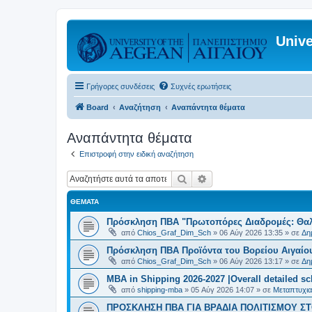
Unive
Γρήγορες συνδέσεις
Συχνές ερωτήσεις
Board
Αναζήτηση
Αναπάντητα θέματα
Αναπάντητα θέματα
Επιστροφή στην ειδική αναζήτηση
Αναζήτηση
Ειδική αναζήτηση
ΘΈΜΑΤΑ
Πρόσκληση ΠΒΑ "Πρωτοπόρες Διαδρομές: Θαλά
από
Chios_Graf_Dim_Sch
»
06 Αύγ 2026 13:35
» σε
Δη
Πρόσκληση ΠΒΑ Προϊόντα του Βορείου Αιγαίου
από
Chios_Graf_Dim_Sch
»
06 Αύγ 2026 13:17
» σε
Δη
MBA in Shipping 2026-2027 |Overall detailed s
από
shipping-mba
»
05 Αύγ 2026 14:07
» σε
Μεταπτυχια
ΠΡΟΣΚΛΗΣΗ ΠΒΑ ΓΙΑ ΒΡΑΔΙΑ ΠΟΛΙΤΙΣΜΟΥ ΣΤΟ