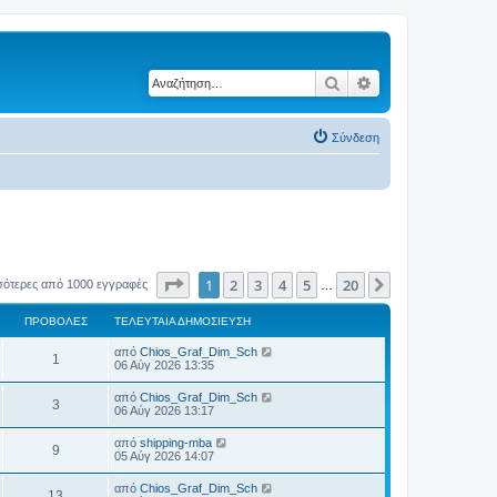
Αναζήτηση
Ειδική αναζήτηση
Σύνδεση
Σελίδα
1
από
20
1
2
3
4
5
20
Επόμενη
σότερες από 1000 εγγραφές
…
ΠΡΟΒΟΛΈΣ
ΤΕΛΕΥΤΑΊΑ ΔΗΜΟΣΊΕΥΣΗ
Τ
από
Chios_Graf_Dim_Sch
Π
1
ε
06 Αύγ 2026 13:35
λ
ρ
ε
Τ
από
Chios_Graf_Dim_Sch
Π
3
υ
ε
06 Αύγ 2026 13:17
ο
τ
λ
α
ρ
ε
Τ
από
shipping-mba
β
ί
Π
9
υ
ε
05 Αύγ 2026 14:07
α
ο
τ
λ
δ
ο
α
ρ
ε
η
Τ
από
Chios_Graf_Dim_Sch
β
ί
Π
13
υ
μ