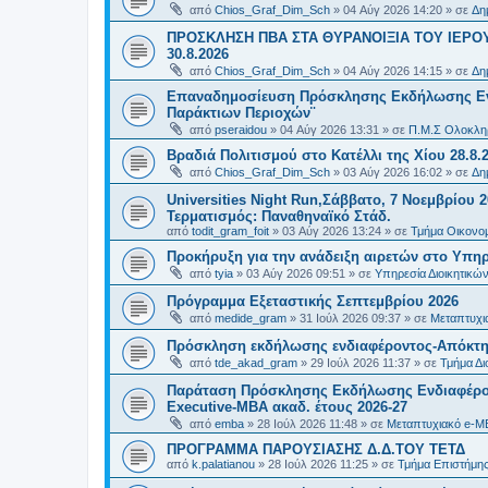
από
Chios_Graf_Dim_Sch
»
04 Αύγ 2026 14:20
» σε
Δη
ΠΡΟΣΚΛΗΣΗ ΠΒΑ ΣΤΑ ΘΥΡΑΝΟΙΞΙΑ ΤΟΥ ΙΕΡΟ
30.8.2026
από
Chios_Graf_Dim_Sch
»
04 Αύγ 2026 14:15
» σε
Δη
Επαναδημοσίευση Πρόσκλησης Εκδήλωσης Ενδι
Παράκτιων Περιοχών¨
από
pseraidou
»
04 Αύγ 2026 13:31
» σε
Π.Μ.Σ Ολοκληρ
Βραδιά Πολιτισμού στο Κατέλλι της Χίου 28.8.
από
Chios_Graf_Dim_Sch
»
03 Αύγ 2026 16:02
» σε
Δη
Universities Night Run,Σάββατο, 7 Νοεμβρίου 2
Τερματισμός: Παναθηναϊκό Στάδ.
από
todit_gram_foit
»
03 Αύγ 2026 13:24
» σε
Τμήμα Οικονομ
Προκήρυξη για την ανάδειξη αιρετών στο Υπη
από
tyia
»
03 Αύγ 2026 09:51
» σε
Υπηρεσία Διοικητικ
Πρόγραμμα Εξεταστικής Σεπτεμβρίου 2026
από
medide_gram
»
31 Ιούλ 2026 09:37
» σε
Μεταπτυχι
Πρόσκληση εκδήλωσης ενδιαφέροντος-Απόκτησ
από
tde_akad_gram
»
29 Ιούλ 2026 11:37
» σε
Τμήμα Δι
Παράταση Πρόσκλησης Εκδήλωσης Ενδιαφέρον
Executive-MBΑ ακαδ. έτους 2026-27
από
emba
»
28 Ιούλ 2026 11:48
» σε
Μεταπτυχιακό e-M
ΠΡΟΓΡΑΜΜΑ ΠΑΡΟΥΣΙΑΣΗΣ Δ.Δ.ΤΟΥ ΤΕΤΔ
από
k.palatianou
»
28 Ιούλ 2026 11:25
» σε
Τμήμα Επιστήμης