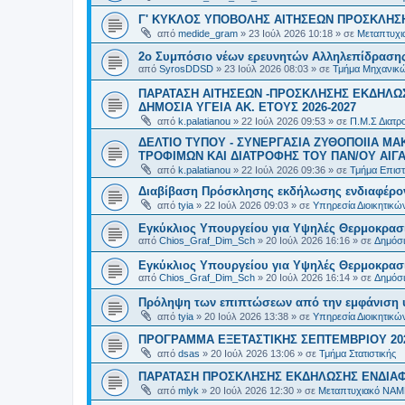
Γ' ΚΥΚΛΟΣ ΥΠΟΒΟΛΗΣ ΑΙΤΗΣΕΩΝ ΠΡΟΣΚΛΗΣΗ
από
medide_gram
»
23 Ιούλ 2026 10:18
» σε
Μεταπτυχι
2ο Συμπόσιο νέων ερευνητών Αλληλεπίδρασ
από
SyrosDDSD
»
23 Ιούλ 2026 08:03
» σε
Τμήμα Μηχανικώ
ΠΑΡΑΤΑΣΗ ΑΙΤΗΣΕΩΝ -ΠΡΟΣΚΛΗΣΗΣ ΕΚΔΗΛΩΣ
ΔΗΜΟΣΙΑ ΥΓΕΙΑ AK. ETOYΣ 2026-2027
από
k.palatianou
»
22 Ιούλ 2026 09:53
» σε
Π.Μ.Σ Διατρο
ΔΕΛΤΙΟ ΤΥΠΟΥ - ΣΥΝΕΡΓΑΣΙΑ ΖΥΘΟΠΟΙΙΑ Μ
ΤΡΟΦΙΜΩΝ ΚΑΙ ΔΙΑΤΡΟΦΗΣ ΤΟΥ ΠΑΝ/ΟΥ ΑΙΓΑ
από
k.palatianou
»
22 Ιούλ 2026 09:36
» σε
Τμήμα Επιστ
Διαβίβαση Πρόσκλησης εκδήλωσης ενδιαφέρο
από
tyia
»
22 Ιούλ 2026 09:03
» σε
Υπηρεσία Διοικητικ
Εγκύκλιος Υπουργείου για Υψηλές Θερμοκρασ
από
Chios_Graf_Dim_Sch
»
20 Ιούλ 2026 16:16
» σε
Δημόσι
Εγκύκλιος Υπουργείου για Υψηλές Θερμοκρασ
από
Chios_Graf_Dim_Sch
»
20 Ιούλ 2026 16:14
» σε
Δημόσι
Πρόληψη των επιπτώσεων από την εμφάνιση 
από
tyia
»
20 Ιούλ 2026 13:38
» σε
Υπηρεσία Διοικητικ
ΠΡΟΓΡΑΜΜΑ ΕΞΕΤΑΣΤΙΚΗΣ ΣΕΠΤΕΜΒΡΙΟΥ 20
από
dsas
»
20 Ιούλ 2026 13:06
» σε
Τμήμα Στατιστικής
ΠΑΡΑΤΑΣΗ ΠΡΟΣΚΛΗΣΗΣ ΕΚΔΗΛΩΣΗΣ ΕΝΔΙΑΦΕ
από
mlyk
»
20 Ιούλ 2026 12:30
» σε
Μεταπτυχιακό ΝΑΜ