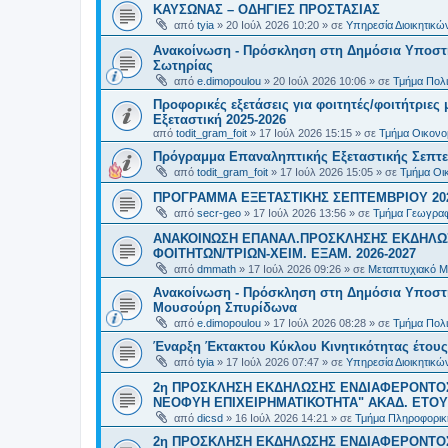
ΚΑΥΣΩΝΑΣ – ΟΔΗΓΙΕΣ ΠΡΟΣΤΑΣΙΑΣ
από
tyia
»
20 Ιούλ 2026 10:20
» σε
Υπηρεσία Διοικητικ
Ανακοίνωση - Πρόσκληση στη Δημόσια Υποστήρ
Σωτηρίας
από
e.dimopoulou
»
20 Ιούλ 2026 10:06
» σε
Τμήμα Πολι
Προφορικές εξετάσεις για φοιτητές/φοιτήτριε
Εξεταστική 2025-2026
από
todit_gram_foit
»
17 Ιούλ 2026 15:15
» σε
Τμήμα Οικονομ
Πρόγραμμα Επαναληπτικής Εξεταστικής Σεπτε
από
todit_gram_foit
»
17 Ιούλ 2026 15:05
» σε
Τμήμα Οικ
ΠΡΟΓΡΑΜΜΑ ΕΞΕΤΑΣΤΙΚΗΣ ΣΕΠΤΕΜΒΡΙΟΥ 20
από
secr-geo
»
17 Ιούλ 2026 13:56
» σε
Τμήμα Γεωγραφ
ΑΝΑΚΟΙΝΩΣΗ ΕΠΑΝΑΛ.ΠΡΟΣΚΛΗΣΗΣ ΕΚΔΗΛΩΣ
ΦΟΙΤΗΤΩΝ/ΤΡΙΩΝ-ΧΕΙΜ. ΕΞΑΜ. 2026-2027
από
dmmath
»
17 Ιούλ 2026 09:26
» σε
Μεταπτυχιακό Μ
Ανακοίνωση - Πρόσκληση στη Δημόσια Υποστήρι
Μουσούρη Σπυρίδωνα
από
e.dimopoulou
»
17 Ιούλ 2026 08:28
» σε
Τμήμα Πολι
Έναρξη Έκτακτου Κύκλου Κινητικότητας έτους 2
από
tyia
»
17 Ιούλ 2026 07:47
» σε
Υπηρεσία Διοικητικ
2η ΠΡΟΣΚΛΗΣΗ ΕΚΔΗΛΩΣΗΣ ΕΝΔΙΑΦΕΡΟΝΤΟΣ
ΝΕΟΦΥΗ ΕΠΙΧΕΙΡΗΜΑΤΙΚΟΤΗΤΑ" ΑΚΑΔ. ΕΤΟΥΣ
από
dicsd
»
16 Ιούλ 2026 14:21
» σε
Τμήμα Πληροφορικ
2η ΠΡΟΣΚΛΗΣΗ ΕΚΔΗΛΩΣΗΣ ΕΝΔΙΑΦΕΡΟΝΤΟΣ