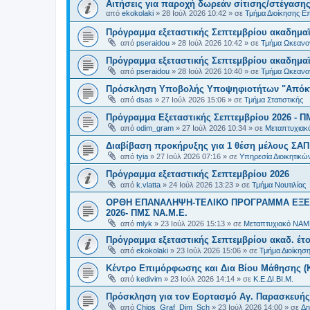
Αιτήσεις για παροχή δωρεάν σίτισης/στέγασης
από
ekokolaki
»
28 Ιούλ 2026 10:42
» σε
Τμήμα Διοίκησης Ε
Πρόγραμμα εξεταστικής Σεπτεμβρίου ακαδημαϊ
από
pseraidou
»
28 Ιούλ 2026 10:42
» σε
Τμήμα Ωκεανο
Πρόγραμμα εξεταστικής Σεπτεμβρίου ακαδημαϊ
από
pseraidou
»
28 Ιούλ 2026 10:40
» σε
Τμήμα Ωκεανο
Πρόσκληση Υποβολής Υποψηφιοτήτων "Απόκτη
από
dsas
»
27 Ιούλ 2026 15:06
» σε
Τμήμα Στατιστικής
Πρόγραμμα Εξεταστικής Σεπτεμβρίου 2026 - Π
από
odim_gram
»
27 Ιούλ 2026 10:34
» σε
Μεταπτυχιακ
Διαβίβαση προκήρυξης για 1 θέση μέλους ΣΑ
από
tyia
»
27 Ιούλ 2026 07:16
» σε
Υπηρεσία Διοικητικ
Πρόγραμμα εξεταστικής Σεπτεμβρίου 2026
από
k.vlatta
»
24 Ιούλ 2026 13:23
» σε
Τμήμα Ναυτιλίας
ΟΡΘΗ ΕΠΑΝΑΛΗΨΗ-ΤΕΛΙΚΟ ΠΡΟΓΡΑΜΜΑ ΕΞΕ
2026- ΠΜΣ ΝΑ.Μ.Ε.
από
mlyk
»
23 Ιούλ 2026 15:13
» σε
Μεταπτυχιακό ΝΑΜ
Πρόγραμμα εξεταστικής Σεπτεμβρίου ακαδ. έτο
από
ekokolaki
»
23 Ιούλ 2026 15:06
» σε
Τμήμα Διοίκησ
Κέντρο Επιμόρφωσης και Δια Βίου Μάθησης (Κ.
από
kedivim
»
23 Ιούλ 2026 14:14
» σε
Κ.Ε.ΔΙ.ΒΙ.Μ.
Πρόσκληση για τον Εορτασμό Αγ. Παρασκευής
από
Chios_Graf_Dim_Sch
»
23 Ιούλ 2026 14:00
» σε
Δη