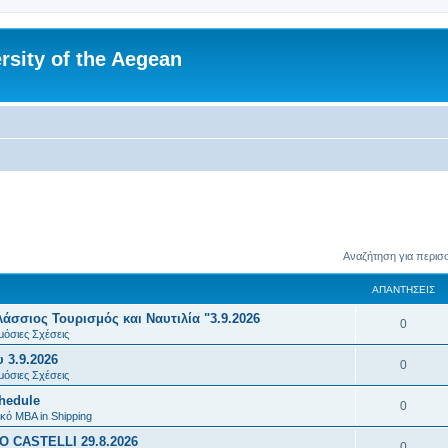
rsity of the Aegean
Αναζήτηση για περισ
ΑΠΑΝΤΉΣΕΙΣ
σσιος Τουρισμός και Ναυτιλία "3.9.2026
Α
0
μόσιες Σχέσεις
π
 3.9.2026
Α
0
α
μόσιες Σχέσεις
π
chedule
ν
Α
0
α
κό MBA in Shipping
τ
π
 CASTELLI 29.8.2026
ν
Α
0