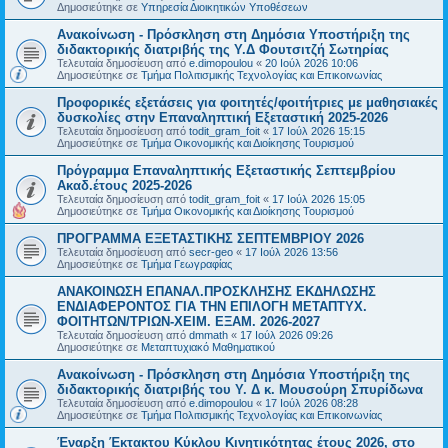
Δημοσιεύτηκε σε
Υπηρεσία Διοικητικών Υποθέσεων
Ανακοίνωση - Πρόσκληση στη Δημόσια Υποστήριξη της
διδακτορικής διατριβής της Υ.Δ Φουτσιτζή Σωτηρίας
Τελευταία δημοσίευση από
e.dimopoulou
«
20 Ιούλ 2026 10:06
Δημοσιεύτηκε σε
Τμήμα Πολιτισμικής Τεχνολογίας και Επικοινωνίας
Προφορικές εξετάσεις για φοιτητές/φοιτήτριες με μαθησιακές
δυσκολίες στην Επαναληπτική Εξεταστική 2025-2026
Τελευταία δημοσίευση από
todit_gram_foit
«
17 Ιούλ 2026 15:15
Δημοσιεύτηκε σε
Τμήμα Οικονομικής και Διοίκησης Τουρισμού
Πρόγραμμα Επαναληπτικής Εξεταστικής Σεπτεμβρίου
Ακαδ.έτους 2025-2026
Τελευταία δημοσίευση από
todit_gram_foit
«
17 Ιούλ 2026 15:05
Δημοσιεύτηκε σε
Τμήμα Οικονομικής και Διοίκησης Τουρισμού
ΠΡΟΓΡΑΜΜΑ ΕΞΕΤΑΣΤΙΚΗΣ ΣΕΠΤΕΜΒΡΙΟΥ 2026
Τελευταία δημοσίευση από
secr-geo
«
17 Ιούλ 2026 13:56
Δημοσιεύτηκε σε
Τμήμα Γεωγραφίας
ΑΝΑΚΟΙΝΩΣΗ ΕΠΑΝΑΛ.ΠΡΟΣΚΛΗΣΗΣ ΕΚΔΗΛΩΣΗΣ
ΕΝΔΙΑΦΕΡΟΝΤΟΣ ΓΙΑ ΤΗΝ ΕΠΙΛΟΓΗ ΜΕΤΑΠΤΥΧ.
ΦΟΙΤΗΤΩΝ/ΤΡΙΩΝ-ΧΕΙΜ. ΕΞΑΜ. 2026-2027
Τελευταία δημοσίευση από
dmmath
«
17 Ιούλ 2026 09:26
Δημοσιεύτηκε σε
Μεταπτυχιακό Μαθηματικού
Ανακοίνωση - Πρόσκληση στη Δημόσια Υποστήριξη της
διδακτορικής διατριβής του Υ. Δ κ. Μουσούρη Σπυρίδωνα
Τελευταία δημοσίευση από
e.dimopoulou
«
17 Ιούλ 2026 08:28
Δημοσιεύτηκε σε
Τμήμα Πολιτισμικής Τεχνολογίας και Επικοινωνίας
Έναρξη Έκτακτου Κύκλου Κινητικότητας έτους 2026, στο