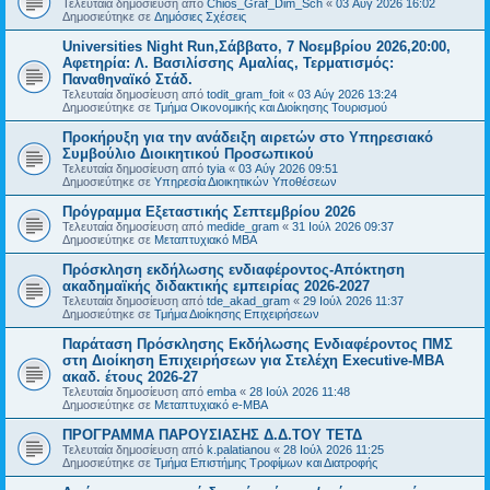
Τελευταία δημοσίευση από
Chios_Graf_Dim_Sch
«
03 Αύγ 2026 16:02
Δημοσιεύτηκε σε
Δημόσιες Σχέσεις
Universities Night Run,Σάββατο, 7 Νοεμβρίου 2026,20:00,
Αφετηρία: Λ. Βασιλίσσης Αμαλίας, Τερματισμός:
Παναθηναϊκό Στάδ.
Τελευταία δημοσίευση από
todit_gram_foit
«
03 Αύγ 2026 13:24
Δημοσιεύτηκε σε
Τμήμα Οικονομικής και Διοίκησης Τουρισμού
Προκήρυξη για την ανάδειξη αιρετών στο Υπηρεσιακό
Συμβούλιο Διοικητικού Προσωπικού
Τελευταία δημοσίευση από
tyia
«
03 Αύγ 2026 09:51
Δημοσιεύτηκε σε
Υπηρεσία Διοικητικών Υποθέσεων
Πρόγραμμα Εξεταστικής Σεπτεμβρίου 2026
Τελευταία δημοσίευση από
medide_gram
«
31 Ιούλ 2026 09:37
Δημοσιεύτηκε σε
Μεταπτυχιακό MBA
Πρόσκληση εκδήλωσης ενδιαφέροντος-Απόκτηση
ακαδημαϊκής διδακτικής εμπειρίας 2026-2027
Τελευταία δημοσίευση από
tde_akad_gram
«
29 Ιούλ 2026 11:37
Δημοσιεύτηκε σε
Τμήμα Διοίκησης Επιχειρήσεων
Παράταση Πρόσκλησης Εκδήλωσης Ενδιαφέροντος ΠΜΣ
στη Διοίκηση Επιχειρήσεων για Στελέχη Executive-MBΑ
ακαδ. έτους 2026-27
Τελευταία δημοσίευση από
emba
«
28 Ιούλ 2026 11:48
Δημοσιεύτηκε σε
Μεταπτυχιακό e-MBA
ΠΡΟΓΡΑΜΜΑ ΠΑΡΟΥΣΙΑΣΗΣ Δ.Δ.ΤΟΥ ΤΕΤΔ
Τελευταία δημοσίευση από
k.palatianou
«
28 Ιούλ 2026 11:25
Δημοσιεύτηκε σε
Τμήμα Επιστήμης Τροφίμων και Διατροφής