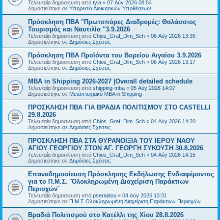
Τελευταία δημοσίευση από
tyia
«
07 Αύγ 2026 08:54
Δημοσιεύτηκε σε
Υπηρεσία Διοικητικών Υποθέσεων
Πρόσκληση ΠΒΑ "Πρωτοπόρες Διαδρομές: Θαλάσσιος
Τουρισμός και Ναυτιλία "3.9.2026
Τελευταία δημοσίευση από
Chios_Graf_Dim_Sch
«
06 Αύγ 2026 13:35
Δημοσιεύτηκε σε
Δημόσιες Σχέσεις
Πρόσκληση ΠΒΑ Προϊόντα του Βορείου Αιγαίου 3.9.2026
Τελευταία δημοσίευση από
Chios_Graf_Dim_Sch
«
06 Αύγ 2026 13:17
Δημοσιεύτηκε σε
Δημόσιες Σχέσεις
MBA in Shipping 2026-2027 |Overall detailed schedule
Τελευταία δημοσίευση από
shipping-mba
«
05 Αύγ 2026 14:07
Δημοσιεύτηκε σε
Μεταπτυχιακό MBA in Shipping
ΠΡΟΣΚΛΗΣΗ ΠΒΑ ΓΙΑ ΒΡΑΔΙΑ ΠΟΛΙΤΙΣΜΟΥ ΣΤΟ CASTELLI
29.8.2026
Τελευταία δημοσίευση από
Chios_Graf_Dim_Sch
«
04 Αύγ 2026 14:20
Δημοσιεύτηκε σε
Δημόσιες Σχέσεις
ΠΡΟΣΚΛΗΣΗ ΠΒΑ ΣΤΑ ΘΥΡΑΝΟΙΞΙΑ ΤΟΥ ΙΕΡΟΥ ΝΑΟΥ
ΑΓΙΟΥ ΓΕΩΡΓΙΟΥ ΣΤΟΝ ΑΓ. ΓΕΩΡΓΗ ΣΥΚΟΥΣΗ 30.8.2026
Τελευταία δημοσίευση από
Chios_Graf_Dim_Sch
«
04 Αύγ 2026 14:15
Δημοσιεύτηκε σε
Δημόσιες Σχέσεις
Επαναδημοσίευση Πρόσκλησης Εκδήλωσης Ενδιαφέροντος
για το Π.Μ.Σ. ¨Ολοκληρωμένη Διαχείριση Παράκτιων
Περιοχών¨
Τελευταία δημοσίευση από
pseraidou
«
04 Αύγ 2026 13:31
Δημοσιεύτηκε σε
Π.Μ.Σ Ολοκληρωμένη Διαχείριση Παράκτιων Περιοχών
Βραδιά Πολιτισμού στο Κατέλλι της Χίου 28.8.2026