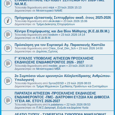
ΕΠΑΝΑΛΗΠΤΙΚΗΣ ΠΕΡΙΟΔΟΥ ΣΕΠΤΕΜΒΡΙΟΥ 2026- ΠΜΣ
ΝΑ.Μ.Ε.
Τελευταία δημοσίευση από
mlyk
«
23 Ιούλ 2026 15:13
Δημοσιεύτηκε σε
Μεταπτυχιακό ΝΑΜΕ
Πρόγραμμα εξεταστικής Σεπτεμβρίου ακαδ. έτους 2025-2026
Τελευταία δημοσίευση από
ekokolaki
«
23 Ιούλ 2026 15:06
Δημοσιεύτηκε σε
Τμήμα Διοίκησης Επιχειρήσεων
Κέντρο Επιμόρφωσης και Δια Βίου Μάθησης (Κ.Ε.ΔΙ.ΒΙ.Μ.)
Τελευταία δημοσίευση από
kedivim
«
23 Ιούλ 2026 14:14
Δημοσιεύτηκε σε
Κ.Ε.ΔΙ.ΒΙ.Μ.
Πρόσκληση για τον Εορτασμό Αγ. Παρασκευής Καστέλο
Τελευταία δημοσίευση από
Chios_Graf_Dim_Sch
«
23 Ιούλ 2026 14:00
Δημοσιεύτηκε σε
Δημόσιες Σχέσεις
Γ' ΚΥΚΛΟΣ ΥΠΟΒΟΛΗΣ ΑΙΤΗΣΕΩΝ ΠΡΟΣΚΛΗΣΗΣ
ΕΚΔΗΛΩΣΗΣ ΕΝΔΙΑΦΕΡΟΝΤΟΣ 2026 - 2027
Τελευταία δημοσίευση από
medide_gram
«
23 Ιούλ 2026 10:18
Δημοσιεύτηκε σε
Μεταπτυχιακό MBA
2ο Συμπόσιο νέων ερευνητών Αλληλεπίδρασης Ανθρώπου-
Υπολογιστή
Τελευταία δημοσίευση από
SyrosDDSD
«
23 Ιούλ 2026 08:03
Δημοσιεύτηκε σε
Τμήμα Μηχανικών Σχεδίασης Προϊόντων και Συστημάτων
ΠΑΡΑΤΑΣΗ ΑΙΤΗΣΕΩΝ -ΠΡΟΣΚΛΗΣΗΣ ΕΚΔΗΛΩΣΗΣ
ΕΝΔΙΑΦΕΡΟΝΤΟΣ -ΠΜΣ- ΔΙΑΤΡΟΦΗ ΕΥΖΩΙΑ ΚΑΙ ΔΗΜΟΣΙΑ
ΥΓΕΙΑ AK. ETOYΣ 2026-2027
Τελευταία δημοσίευση από
k.palatianou
«
22 Ιούλ 2026 09:53
Δημοσιεύτηκε σε
Π.Μ.Σ Διατροφή ,Ευζωία και Δημόσια Υγεία
ΔΕΛΤΙΟ ΤΥΠΟΥ - ΣΥΝΕΡΓΑΣΙΑ ΖΥΘΟΠΟΙΙΑ ΜΑΚΕΔΟΝΙΑΣ