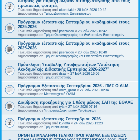
Αιτήσεις για παροχή δωρεάν σίτισης/στέγασης από τους
πρωτοετείς φοιτητές
Τελευταία δημοσίευση από
ekokolaki
«
28 Ιούλ 2026 10:42
Δημοσιεύτηκε σε
Τμήμα Διοίκησης Επιχειρήσεων
Πρόγραμμα εξεταστικής Σεπτεμβρίου ακαδημαϊκού έτους
2025-2026
Τελευταία δημοσίευση από
pseraidou
«
28 Ιούλ 2026 10:42
Δημοσιεύτηκε σε
Τμήμα Ωκεανογραφίας και Θαλασσίων Βιοεπιστημών
Πρόγραμμα εξεταστικής Σεπτεμβρίου ακαδημαϊκού έτους
2025-2026
Τελευταία δημοσίευση από
pseraidou
«
28 Ιούλ 2026 10:40
Δημοσιεύτηκε σε
Τμήμα Ωκεανογραφίας και Θαλασσίων Βιοεπιστημών
Πρόσκληση Υποβολής Υποψηφιοτήτων "Απόκτηση
Ακαδημαϊκής Διδακτικής Εμπειρίας 2026-2027"
Τελευταία δημοσίευση από
dsas
«
27 Ιούλ 2026 15:06
Δημοσιεύτηκε σε
Τμήμα Στατιστικής
Πρόγραμμα Εξεταστικής Σεπτεμβρίου 2026 - ΠΜΣ Ο.ΔΙ.Μ.
Τελευταία δημοσίευση από
odim_gram
«
27 Ιούλ 2026 10:34
Δημοσιεύτηκε σε
Μεταπτυχιακό ΟΔΙΜ
Διαβίβαση προκήρυξης για 1 θέση μέλους ΣΑΠ της ΕΘΑΑΕ
Τελευταία δημοσίευση από
tyia
«
27 Ιούλ 2026 07:16
Δημοσιεύτηκε σε
Υπηρεσία Διοικητικών Υποθέσεων
Πρόγραμμα εξεταστικής Σεπτεμβρίου 2026
Τελευταία δημοσίευση από
k.vlatta
«
24 Ιούλ 2026 13:23
Δημοσιεύτηκε σε
Τμήμα Ναυτιλίας
ΟΡΘΗ ΕΠΑΝΑΛΗΨΗ-ΤΕΛΙΚΟ ΠΡΟΓΡΑΜΜΑ ΕΞΕΤΑΣΕΩΝ