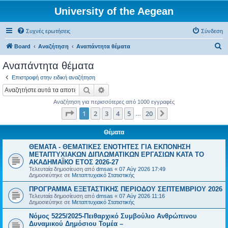
University of the Aegean
Συχνές ερωτήσεις
Σύνδεση
Α
Board
Αναζήτηση
Αναπάντητα θέματα
ν
Αναπάντητα θέματα
α
Επιστροφή στην ειδική αναζήτηση
ζ
Αναζήτηση
Ειδική αναζήτηση
ή
Αναζήτηση για περισσότερες από 1000 εγγραφές
τ
Σελίδα
1
από
20
1
2
3
4
5
20
Επόμενη
…
η
σ
Θέματα
η
ΘΕΜΑΤΑ - ΘΕΜΑΤΙΚΕΣ ΕΝΟΤΗΤΕΣ ΓΙΑ ΕΚΠΟΝΗΣΗ
ΜΕΤΑΠΤΥΧΙΑΚΩΝ ΔΙΠΛΩΜΑΤΙΚΩΝ ΕΡΓΑΣΙΩΝ ΚΑΤΑ ΤΟ
ΑΚΑΔΗΜΑΪΚΟ ΕΤΟΣ 2026-27
Τελευταία δημοσίευση από
dmsas
«
07 Αύγ 2026 17:49
Δημοσιεύτηκε σε
Μεταπτυχιακό Στατιστικής
ΠΡΟΓΡΑΜΜΑ ΕΞΕΤΑΣΤΙΚΗΣ ΠΕΡΙΟΔΟΥ ΣΕΠΤΕΜΒΡΙΟΥ 2026
Τελευταία δημοσίευση από
dmsas
«
07 Αύγ 2026 11:16
Δημοσιεύτηκε σε
Μεταπτυχιακό Στατιστικής
Νόμος 5225/2025-Πειθαρχικό Συμβούλιο Ανθρώπινου
Δυναμικού Δημόσιου Τομέα –