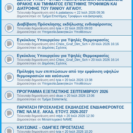
ΘΡΑΚΗΣ ΚΑΙ ΤΜΗΜΑΤΟΣ ΕΠΙΣΤΗΜΗΣ ΤΡΟΦΙΜΩΝ ΚΑΙ
ΔΙΑΤΡΟΦΗΣ ΤΟΥ ΠΑΝ/ΟΥ ΑΙΓΑΙΟΥ.
Τελευταία δημοσίευση από
k.palatianou
«
22 Ιούλ 2026 09:36
Δημοσιεύτηκε σε
Τμήμα Επιστήμης Τροφίμων και Διατροφής
Διαβίβαση Πρόσκλησης εκδήλωσης ενδιαφέροντος
Τελευταία δημοσίευση από
tyia
«
22 Ιούλ 2026 09:03
Δημοσιεύτηκε σε
Υπηρεσία Διοικητικών Υποθέσεων
Εγκύκλιος Υπουργείου για Υψηλές Θερμοκρασίες
Τελευταία δημοσίευση από
Chios_Graf_Dim_Sch
«
20 Ιούλ 2026 16:16
Δημοσιεύτηκε σε
Δημόσιες Σχέσεις
Εγκύκλιος Υπουργείου για Υψηλές Θερμοκρασίες
Τελευταία δημοσίευση από
Chios_Graf_Dim_Sch
«
20 Ιούλ 2026 16:14
Δημοσιεύτηκε σε
Δημόσιες Σχέσεις
Πρόληψη των επιπτώσεων από την εμφάνιση υψηλών
θερμοκρασιών και καύσωνα
Τελευταία δημοσίευση από
tyia
«
20 Ιούλ 2026 13:38
Δημοσιεύτηκε σε
Υπηρεσία Διοικητικών Υποθέσεων
ΠΡΟΓΡΑΜΜΑ ΕΞΕΤΑΣΤΙΚΗΣ ΣΕΠΤΕΜΒΡΙΟΥ 2026
Τελευταία δημοσίευση από
dsas
«
20 Ιούλ 2026 13:06
Δημοσιεύτηκε σε
Τμήμα Στατιστικής
ΠΑΡΑΤΑΣΗ ΠΡΟΣΚΛΗΣΗΣ ΕΚΔΗΛΩΣΗΣ ΕΝΔΙΑΦΕΡΟΝΤΟΣ
ΠΜΣ ΝΑ.Μ.Ε. ΑΚΑΔ. ΕΤΟΥΣ 2026-2027
Τελευταία δημοσίευση από
mlyk
«
20 Ιούλ 2026 12:30
Δημοσιεύτηκε σε
Μεταπτυχιακό ΝΑΜΕ
ΚΑΥΣΩΝΑΣ – ΟΔΗΓΙΕΣ ΠΡΟΣΤΑΣΙΑΣ
Τελευταία δημοσίευση από
tyia
«
20 Ιούλ 2026 10:20