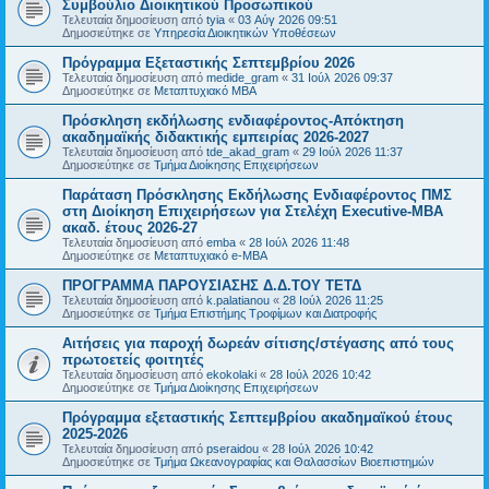
Συμβούλιο Διοικητικού Προσωπικού
Τελευταία δημοσίευση από
tyia
«
03 Αύγ 2026 09:51
Δημοσιεύτηκε σε
Υπηρεσία Διοικητικών Υποθέσεων
Πρόγραμμα Εξεταστικής Σεπτεμβρίου 2026
Τελευταία δημοσίευση από
medide_gram
«
31 Ιούλ 2026 09:37
Δημοσιεύτηκε σε
Μεταπτυχιακό MBA
Πρόσκληση εκδήλωσης ενδιαφέροντος-Απόκτηση
ακαδημαϊκής διδακτικής εμπειρίας 2026-2027
Τελευταία δημοσίευση από
tde_akad_gram
«
29 Ιούλ 2026 11:37
Δημοσιεύτηκε σε
Τμήμα Διοίκησης Επιχειρήσεων
Παράταση Πρόσκλησης Εκδήλωσης Ενδιαφέροντος ΠΜΣ
στη Διοίκηση Επιχειρήσεων για Στελέχη Executive-MBΑ
ακαδ. έτους 2026-27
Τελευταία δημοσίευση από
emba
«
28 Ιούλ 2026 11:48
Δημοσιεύτηκε σε
Μεταπτυχιακό e-MBA
ΠΡΟΓΡΑΜΜΑ ΠΑΡΟΥΣΙΑΣΗΣ Δ.Δ.ΤΟΥ ΤΕΤΔ
Τελευταία δημοσίευση από
k.palatianou
«
28 Ιούλ 2026 11:25
Δημοσιεύτηκε σε
Τμήμα Επιστήμης Τροφίμων και Διατροφής
Αιτήσεις για παροχή δωρεάν σίτισης/στέγασης από τους
πρωτοετείς φοιτητές
Τελευταία δημοσίευση από
ekokolaki
«
28 Ιούλ 2026 10:42
Δημοσιεύτηκε σε
Τμήμα Διοίκησης Επιχειρήσεων
Πρόγραμμα εξεταστικής Σεπτεμβρίου ακαδημαϊκού έτους
2025-2026
Τελευταία δημοσίευση από
pseraidou
«
28 Ιούλ 2026 10:42
Δημοσιεύτηκε σε
Τμήμα Ωκεανογραφίας και Θαλασσίων Βιοεπιστημών