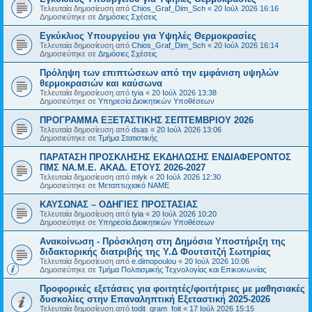
Τελευταία δημοσίευση από
Chios_Graf_Dim_Sch
«
20 Ιούλ 2026 16:16
Δημοσιεύτηκε σε
Δημόσιες Σχέσεις
Εγκύκλιος Υπουργείου για Υψηλές Θερμοκρασίες
Τελευταία δημοσίευση από
Chios_Graf_Dim_Sch
«
20 Ιούλ 2026 16:14
Δημοσιεύτηκε σε
Δημόσιες Σχέσεις
Πρόληψη των επιπτώσεων από την εμφάνιση υψηλών
θερμοκρασιών και καύσωνα
Τελευταία δημοσίευση από
tyia
«
20 Ιούλ 2026 13:38
Δημοσιεύτηκε σε
Υπηρεσία Διοικητικών Υποθέσεων
ΠΡΟΓΡΑΜΜΑ ΕΞΕΤΑΣΤΙΚΗΣ ΣΕΠΤΕΜΒΡΙΟΥ 2026
Τελευταία δημοσίευση από
dsas
«
20 Ιούλ 2026 13:06
Δημοσιεύτηκε σε
Τμήμα Στατιστικής
ΠΑΡΑΤΑΣΗ ΠΡΟΣΚΛΗΣΗΣ ΕΚΔΗΛΩΣΗΣ ΕΝΔΙΑΦΕΡΟΝΤΟΣ
ΠΜΣ ΝΑ.Μ.Ε. ΑΚΑΔ. ΕΤΟΥΣ 2026-2027
Τελευταία δημοσίευση από
mlyk
«
20 Ιούλ 2026 12:30
Δημοσιεύτηκε σε
Μεταπτυχιακό ΝΑΜΕ
ΚΑΥΣΩΝΑΣ – ΟΔΗΓΙΕΣ ΠΡΟΣΤΑΣΙΑΣ
Τελευταία δημοσίευση από
tyia
«
20 Ιούλ 2026 10:20
Δημοσιεύτηκε σε
Υπηρεσία Διοικητικών Υποθέσεων
Ανακοίνωση - Πρόσκληση στη Δημόσια Υποστήριξη της
διδακτορικής διατριβής της Υ.Δ Φουτσιτζή Σωτηρίας
Τελευταία δημοσίευση από
e.dimopoulou
«
20 Ιούλ 2026 10:06
Δημοσιεύτηκε σε
Τμήμα Πολιτισμικής Τεχνολογίας και Επικοινωνίας
Προφορικές εξετάσεις για φοιτητές/φοιτήτριες με μαθησιακές
δυσκολίες στην Επαναληπτική Εξεταστική 2025-2026
Τελευταία δημοσίευση από
todit_gram_foit
«
17 Ιούλ 2026 15:15