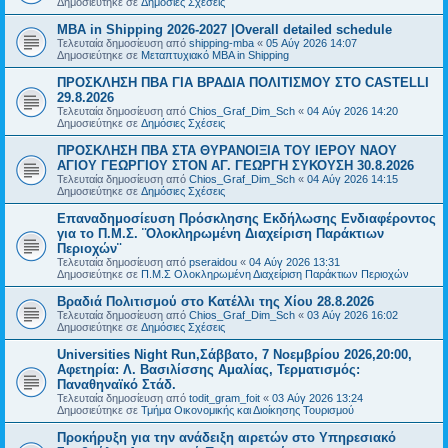
Δημοσιεύτηκε σε
Δημόσιες Σχέσεις
MBA in Shipping 2026-2027 |Overall detailed schedule
Τελευταία δημοσίευση από
shipping-mba
«
05 Αύγ 2026 14:07
Δημοσιεύτηκε σε
Μεταπτυχιακό MBA in Shipping
ΠΡΟΣΚΛΗΣΗ ΠΒΑ ΓΙΑ ΒΡΑΔΙΑ ΠΟΛΙΤΙΣΜΟΥ ΣΤΟ CASTELLI
29.8.2026
Τελευταία δημοσίευση από
Chios_Graf_Dim_Sch
«
04 Αύγ 2026 14:20
Δημοσιεύτηκε σε
Δημόσιες Σχέσεις
ΠΡΟΣΚΛΗΣΗ ΠΒΑ ΣΤΑ ΘΥΡΑΝΟΙΞΙΑ ΤΟΥ ΙΕΡΟΥ ΝΑΟΥ
ΑΓΙΟΥ ΓΕΩΡΓΙΟΥ ΣΤΟΝ ΑΓ. ΓΕΩΡΓΗ ΣΥΚΟΥΣΗ 30.8.2026
Τελευταία δημοσίευση από
Chios_Graf_Dim_Sch
«
04 Αύγ 2026 14:15
Δημοσιεύτηκε σε
Δημόσιες Σχέσεις
Επαναδημοσίευση Πρόσκλησης Εκδήλωσης Ενδιαφέροντος
για το Π.Μ.Σ. ¨Ολοκληρωμένη Διαχείριση Παράκτιων
Περιοχών¨
Τελευταία δημοσίευση από
pseraidou
«
04 Αύγ 2026 13:31
Δημοσιεύτηκε σε
Π.Μ.Σ Ολοκληρωμένη Διαχείριση Παράκτιων Περιοχών
Βραδιά Πολιτισμού στο Κατέλλι της Χίου 28.8.2026
Τελευταία δημοσίευση από
Chios_Graf_Dim_Sch
«
03 Αύγ 2026 16:02
Δημοσιεύτηκε σε
Δημόσιες Σχέσεις
Universities Night Run,Σάββατο, 7 Νοεμβρίου 2026,20:00,
Αφετηρία: Λ. Βασιλίσσης Αμαλίας, Τερματισμός:
Παναθηναϊκό Στάδ.
Τελευταία δημοσίευση από
todit_gram_foit
«
03 Αύγ 2026 13:24
Δημοσιεύτηκε σε
Τμήμα Οικονομικής και Διοίκησης Τουρισμού
Προκήρυξη για την ανάδειξη αιρετών στο Υπηρεσιακό