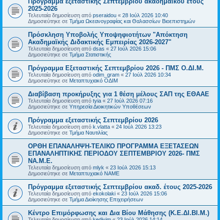
Πρόγραμμα εξεταστικής Σεπτεμβρίου ακαδημαϊκού έτους
2025-2026
Τελευταία δημοσίευση από
pseraidou
«
28 Ιούλ 2026 10:40
Δημοσιεύτηκε σε
Τμήμα Ωκεανογραφίας και Θαλασσίων Βιοεπιστημών
Πρόσκληση Υποβολής Υποψηφιοτήτων "Απόκτηση
Ακαδημαϊκής Διδακτικής Εμπειρίας 2026-2027"
Τελευταία δημοσίευση από
dsas
«
27 Ιούλ 2026 15:06
Δημοσιεύτηκε σε
Τμήμα Στατιστικής
Πρόγραμμα Εξεταστικής Σεπτεμβρίου 2026 - ΠΜΣ Ο.ΔΙ.Μ.
Τελευταία δημοσίευση από
odim_gram
«
27 Ιούλ 2026 10:34
Δημοσιεύτηκε σε
Μεταπτυχιακό ΟΔΙΜ
Διαβίβαση προκήρυξης για 1 θέση μέλους ΣΑΠ της ΕΘΑΑΕ
Τελευταία δημοσίευση από
tyia
«
27 Ιούλ 2026 07:16
Δημοσιεύτηκε σε
Υπηρεσία Διοικητικών Υποθέσεων
Πρόγραμμα εξεταστικής Σεπτεμβρίου 2026
Τελευταία δημοσίευση από
k.vlatta
«
24 Ιούλ 2026 13:23
Δημοσιεύτηκε σε
Τμήμα Ναυτιλίας
ΟΡΘΗ ΕΠΑΝΑΛΗΨΗ-ΤΕΛΙΚΟ ΠΡΟΓΡΑΜΜΑ ΕΞΕΤΑΣΕΩΝ
ΕΠΑΝΑΛΗΠΤΙΚΗΣ ΠΕΡΙΟΔΟΥ ΣΕΠΤΕΜΒΡΙΟΥ 2026- ΠΜΣ
ΝΑ.Μ.Ε.
Τελευταία δημοσίευση από
mlyk
«
23 Ιούλ 2026 15:13
Δημοσιεύτηκε σε
Μεταπτυχιακό ΝΑΜΕ
Πρόγραμμα εξεταστικής Σεπτεμβρίου ακαδ. έτους 2025-2026
Τελευταία δημοσίευση από
ekokolaki
«
23 Ιούλ 2026 15:06
Δημοσιεύτηκε σε
Τμήμα Διοίκησης Επιχειρήσεων
Κέντρο Επιμόρφωσης και Δια Βίου Μάθησης (Κ.Ε.ΔΙ.ΒΙ.Μ.)
Τελευταία δημοσίευση από
kedivim
«
23 Ιούλ 2026 14:14