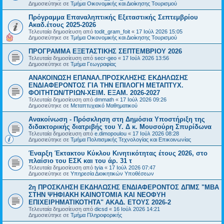
Δημοσιεύτηκε σε
Τμήμα Οικονομικής και Διοίκησης Τουρισμού
Πρόγραμμα Επαναληπτικής Εξεταστικής Σεπτεμβρίου
Ακαδ.έτους 2025-2026
Τελευταία δημοσίευση από
todit_gram_foit
«
17 Ιούλ 2026 15:05
Δημοσιεύτηκε σε
Τμήμα Οικονομικής και Διοίκησης Τουρισμού
ΠΡΟΓΡΑΜΜΑ ΕΞΕΤΑΣΤΙΚΗΣ ΣΕΠΤΕΜΒΡΙΟΥ 2026
Τελευταία δημοσίευση από
secr-geo
«
17 Ιούλ 2026 13:56
Δημοσιεύτηκε σε
Τμήμα Γεωγραφίας
ΑΝΑΚΟΙΝΩΣΗ ΕΠΑΝΑΛ.ΠΡΟΣΚΛΗΣΗΣ ΕΚΔΗΛΩΣΗΣ
ΕΝΔΙΑΦΕΡΟΝΤΟΣ ΓΙΑ ΤΗΝ ΕΠΙΛΟΓΗ ΜΕΤΑΠΤΥΧ.
ΦΟΙΤΗΤΩΝ/ΤΡΙΩΝ-ΧΕΙΜ. ΕΞΑΜ. 2026-2027
Τελευταία δημοσίευση από
dmmath
«
17 Ιούλ 2026 09:26
Δημοσιεύτηκε σε
Μεταπτυχιακό Μαθηματικού
Ανακοίνωση - Πρόσκληση στη Δημόσια Υποστήριξη της
διδακτορικής διατριβής του Υ. Δ κ. Μουσούρη Σπυρίδωνα
Τελευταία δημοσίευση από
e.dimopoulou
«
17 Ιούλ 2026 08:28
Δημοσιεύτηκε σε
Τμήμα Πολιτισμικής Τεχνολογίας και Επικοινωνίας
Έναρξη Έκτακτου Κύκλου Κινητικότητας έτους 2026, στο
πλαίσιο του ΕΣΚ και του άρ. 31 τ
Τελευταία δημοσίευση από
tyia
«
17 Ιούλ 2026 07:47
Δημοσιεύτηκε σε
Υπηρεσία Διοικητικών Υποθέσεων
2η ΠΡΟΣΚΛΗΣΗ ΕΚΔΗΛΩΣΗΣ ΕΝΔΙΑΦΕΡΟΝΤΟΣ ΔΠΜΣ "ΜΒΑ
ΣΤΗΝ ΨΗΦΙΑΚΗ ΚΑΙΝΟΤΟΜΙΑ ΚΑΙ ΝΕΟΦΥΗ
ΕΠΙΧΕΙΡΗΜΑΤΙΚΟΤΗΤΑ" ΑΚΑΔ. ΕΤΟΥΣ 2026-2
Τελευταία δημοσίευση από
dicsd
«
16 Ιούλ 2026 14:21
Δημοσιεύτηκε σε
Τμήμα Πληροφορικής