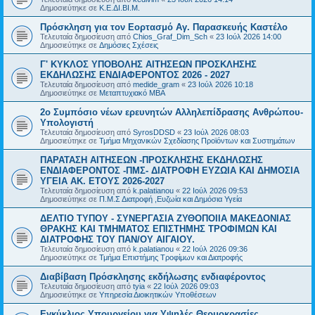
Δημοσιεύτηκε σε
Κ.Ε.ΔΙ.ΒΙ.Μ.
Πρόσκληση για τον Εορτασμό Αγ. Παρασκευής Καστέλο
Τελευταία δημοσίευση από
Chios_Graf_Dim_Sch
«
23 Ιούλ 2026 14:00
Δημοσιεύτηκε σε
Δημόσιες Σχέσεις
Γ' ΚΥΚΛΟΣ ΥΠΟΒΟΛΗΣ ΑΙΤΗΣΕΩΝ ΠΡΟΣΚΛΗΣΗΣ
ΕΚΔΗΛΩΣΗΣ ΕΝΔΙΑΦΕΡΟΝΤΟΣ 2026 - 2027
Τελευταία δημοσίευση από
medide_gram
«
23 Ιούλ 2026 10:18
Δημοσιεύτηκε σε
Μεταπτυχιακό MBA
2ο Συμπόσιο νέων ερευνητών Αλληλεπίδρασης Ανθρώπου-
Υπολογιστή
Τελευταία δημοσίευση από
SyrosDDSD
«
23 Ιούλ 2026 08:03
Δημοσιεύτηκε σε
Τμήμα Μηχανικών Σχεδίασης Προϊόντων και Συστημάτων
ΠΑΡΑΤΑΣΗ ΑΙΤΗΣΕΩΝ -ΠΡΟΣΚΛΗΣΗΣ ΕΚΔΗΛΩΣΗΣ
ΕΝΔΙΑΦΕΡΟΝΤΟΣ -ΠΜΣ- ΔΙΑΤΡΟΦΗ ΕΥΖΩΙΑ ΚΑΙ ΔΗΜΟΣΙΑ
ΥΓΕΙΑ AK. ETOYΣ 2026-2027
Τελευταία δημοσίευση από
k.palatianou
«
22 Ιούλ 2026 09:53
Δημοσιεύτηκε σε
Π.Μ.Σ Διατροφή ,Ευζωία και Δημόσια Υγεία
ΔΕΛΤΙΟ ΤΥΠΟΥ - ΣΥΝΕΡΓΑΣΙΑ ΖΥΘΟΠΟΙΙΑ ΜΑΚΕΔΟΝΙΑΣ
ΘΡΑΚΗΣ ΚΑΙ ΤΜΗΜΑΤΟΣ ΕΠΙΣΤΗΜΗΣ ΤΡΟΦΙΜΩΝ ΚΑΙ
ΔΙΑΤΡΟΦΗΣ ΤΟΥ ΠΑΝ/ΟΥ ΑΙΓΑΙΟΥ.
Τελευταία δημοσίευση από
k.palatianou
«
22 Ιούλ 2026 09:36
Δημοσιεύτηκε σε
Τμήμα Επιστήμης Τροφίμων και Διατροφής
Διαβίβαση Πρόσκλησης εκδήλωσης ενδιαφέροντος
Τελευταία δημοσίευση από
tyia
«
22 Ιούλ 2026 09:03
Δημοσιεύτηκε σε
Υπηρεσία Διοικητικών Υποθέσεων
Εγκύκλιος Υπουργείου για Υψηλές Θερμοκρασίες