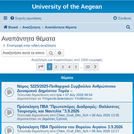
University of the Aegean
Συχνές ερωτήσεις
Σύνδεση
Α
Board
Αναζήτηση
Αναπάντητα θέματα
ν
Αναπάντητα θέματα
α
Επιστροφή στην ειδική αναζήτηση
ζ
Αναζήτηση
Ειδική αναζήτηση
ή
Αναζήτηση για περισσότερες από 1000 εγγραφές
τ
Σελίδα
1
από
20
1
2
3
4
5
20
Επόμενη
…
η
σ
Θέματα
η
Νόμος 5225/2025-Πειθαρχικό Συμβούλιο Ανθρώπινου
Δυναμικού Δημόσιου Τομέα –
Τελευταία δημοσίευση από
tyia
«
07 Αύγ 2026 08:54
Δημοσιεύτηκε σε
Υπηρεσία Διοικητικών Υποθέσεων
Πρόσκληση ΠΒΑ "Πρωτοπόρες Διαδρομές: Θαλάσσιος
Τουρισμός και Ναυτιλία "3.9.2026
Τελευταία δημοσίευση από
Chios_Graf_Dim_Sch
«
06 Αύγ 2026 13:35
Δημοσιεύτηκε σε
Δημόσιες Σχέσεις
Πρόσκληση ΠΒΑ Προϊόντα του Βορείου Αιγαίου 3.9.2026
Τελευταία δημοσίευση από
Chios_Graf_Dim_Sch
«
06 Αύγ 2026 13:17