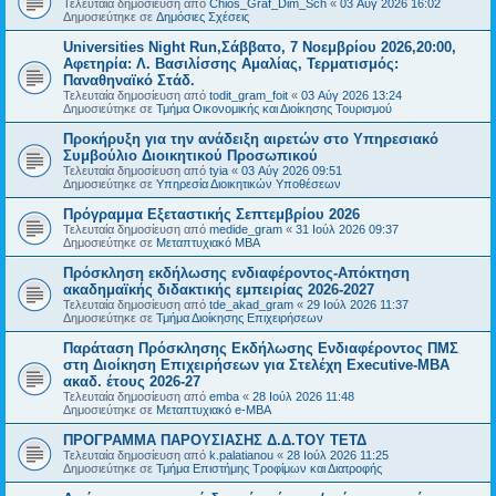
Τελευταία δημοσίευση από
Chios_Graf_Dim_Sch
«
03 Αύγ 2026 16:02
Δημοσιεύτηκε σε
Δημόσιες Σχέσεις
Universities Night Run,Σάββατο, 7 Νοεμβρίου 2026,20:00,
Αφετηρία: Λ. Βασιλίσσης Αμαλίας, Τερματισμός:
Παναθηναϊκό Στάδ.
Τελευταία δημοσίευση από
todit_gram_foit
«
03 Αύγ 2026 13:24
Δημοσιεύτηκε σε
Τμήμα Οικονομικής και Διοίκησης Τουρισμού
Προκήρυξη για την ανάδειξη αιρετών στο Υπηρεσιακό
Συμβούλιο Διοικητικού Προσωπικού
Τελευταία δημοσίευση από
tyia
«
03 Αύγ 2026 09:51
Δημοσιεύτηκε σε
Υπηρεσία Διοικητικών Υποθέσεων
Πρόγραμμα Εξεταστικής Σεπτεμβρίου 2026
Τελευταία δημοσίευση από
medide_gram
«
31 Ιούλ 2026 09:37
Δημοσιεύτηκε σε
Μεταπτυχιακό MBA
Πρόσκληση εκδήλωσης ενδιαφέροντος-Απόκτηση
ακαδημαϊκής διδακτικής εμπειρίας 2026-2027
Τελευταία δημοσίευση από
tde_akad_gram
«
29 Ιούλ 2026 11:37
Δημοσιεύτηκε σε
Τμήμα Διοίκησης Επιχειρήσεων
Παράταση Πρόσκλησης Εκδήλωσης Ενδιαφέροντος ΠΜΣ
στη Διοίκηση Επιχειρήσεων για Στελέχη Executive-MBΑ
ακαδ. έτους 2026-27
Τελευταία δημοσίευση από
emba
«
28 Ιούλ 2026 11:48
Δημοσιεύτηκε σε
Μεταπτυχιακό e-MBA
ΠΡΟΓΡΑΜΜΑ ΠΑΡΟΥΣΙΑΣΗΣ Δ.Δ.ΤΟΥ ΤΕΤΔ
Τελευταία δημοσίευση από
k.palatianou
«
28 Ιούλ 2026 11:25
Δημοσιεύτηκε σε
Τμήμα Επιστήμης Τροφίμων και Διατροφής