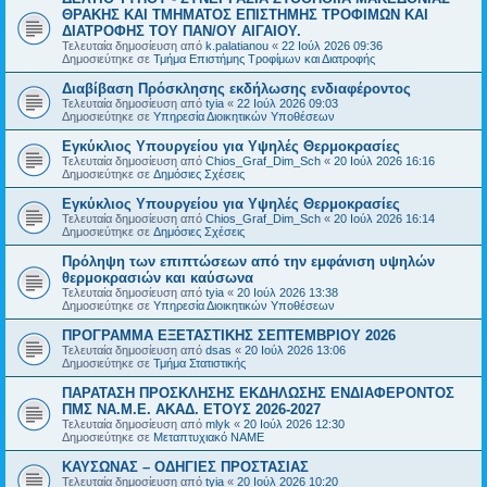
ΘΡΑΚΗΣ ΚΑΙ ΤΜΗΜΑΤΟΣ ΕΠΙΣΤΗΜΗΣ ΤΡΟΦΙΜΩΝ ΚΑΙ
ΔΙΑΤΡΟΦΗΣ ΤΟΥ ΠΑΝ/ΟΥ ΑΙΓΑΙΟΥ.
Τελευταία δημοσίευση από
k.palatianou
«
22 Ιούλ 2026 09:36
Δημοσιεύτηκε σε
Τμήμα Επιστήμης Τροφίμων και Διατροφής
Διαβίβαση Πρόσκλησης εκδήλωσης ενδιαφέροντος
Τελευταία δημοσίευση από
tyia
«
22 Ιούλ 2026 09:03
Δημοσιεύτηκε σε
Υπηρεσία Διοικητικών Υποθέσεων
Εγκύκλιος Υπουργείου για Υψηλές Θερμοκρασίες
Τελευταία δημοσίευση από
Chios_Graf_Dim_Sch
«
20 Ιούλ 2026 16:16
Δημοσιεύτηκε σε
Δημόσιες Σχέσεις
Εγκύκλιος Υπουργείου για Υψηλές Θερμοκρασίες
Τελευταία δημοσίευση από
Chios_Graf_Dim_Sch
«
20 Ιούλ 2026 16:14
Δημοσιεύτηκε σε
Δημόσιες Σχέσεις
Πρόληψη των επιπτώσεων από την εμφάνιση υψηλών
θερμοκρασιών και καύσωνα
Τελευταία δημοσίευση από
tyia
«
20 Ιούλ 2026 13:38
Δημοσιεύτηκε σε
Υπηρεσία Διοικητικών Υποθέσεων
ΠΡΟΓΡΑΜΜΑ ΕΞΕΤΑΣΤΙΚΗΣ ΣΕΠΤΕΜΒΡΙΟΥ 2026
Τελευταία δημοσίευση από
dsas
«
20 Ιούλ 2026 13:06
Δημοσιεύτηκε σε
Τμήμα Στατιστικής
ΠΑΡΑΤΑΣΗ ΠΡΟΣΚΛΗΣΗΣ ΕΚΔΗΛΩΣΗΣ ΕΝΔΙΑΦΕΡΟΝΤΟΣ
ΠΜΣ ΝΑ.Μ.Ε. ΑΚΑΔ. ΕΤΟΥΣ 2026-2027
Τελευταία δημοσίευση από
mlyk
«
20 Ιούλ 2026 12:30
Δημοσιεύτηκε σε
Μεταπτυχιακό ΝΑΜΕ
ΚΑΥΣΩΝΑΣ – ΟΔΗΓΙΕΣ ΠΡΟΣΤΑΣΙΑΣ
Τελευταία δημοσίευση από
tyia
«
20 Ιούλ 2026 10:20