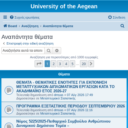
University of the Aegean
Συχνές ερωτήσεις
Σύνδεση
Α
Board
Αναζήτηση
Αναπάντητα θέματα
ν
Αναπάντητα θέματα
α
Επιστροφή στην ειδική αναζήτηση
ζ
Αναζήτηση
Ειδική αναζήτηση
ή
Αναζήτηση για περισσότερες από 1000 εγγραφές
τ
Σελίδα
1
από
20
1
2
3
4
5
20
Επόμενη
…
η
σ
Θέματα
η
ΘΕΜΑΤΑ - ΘΕΜΑΤΙΚΕΣ ΕΝΟΤΗΤΕΣ ΓΙΑ ΕΚΠΟΝΗΣΗ
ΜΕΤΑΠΤΥΧΙΑΚΩΝ ΔΙΠΛΩΜΑΤΙΚΩΝ ΕΡΓΑΣΙΩΝ ΚΑΤΑ ΤΟ
ΑΚΑΔΗΜΑΪΚΟ ΕΤΟΣ 2026-27
Τελευταία δημοσίευση από
dmsas
«
07 Αύγ 2026 17:49
Δημοσιεύτηκε σε
Μεταπτυχιακό Στατιστικής
ΠΡΟΓΡΑΜΜΑ ΕΞΕΤΑΣΤΙΚΗΣ ΠΕΡΙΟΔΟΥ ΣΕΠΤΕΜΒΡΙΟΥ 2026
Τελευταία δημοσίευση από
dmsas
«
07 Αύγ 2026 11:16
Δημοσιεύτηκε σε
Μεταπτυχιακό Στατιστικής
Νόμος 5225/2025-Πειθαρχικό Συμβούλιο Ανθρώπινου
Δυναμικού Δημόσιου Τομέα –