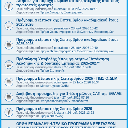
Αιτήσεις για παροχή δωρεάν σίτισης/στέγασης από τους
πρωτοετείς φοιτητές
Τελευταία δημοσίευση από
ekokolaki
«
28 Ιούλ 2026 10:42
Δημοσιεύτηκε σε
Τμήμα Διοίκησης Επιχειρήσεων
Πρόγραμμα εξεταστικής Σεπτεμβρίου ακαδημαϊκού έτους
2025-2026
Τελευταία δημοσίευση από
pseraidou
«
28 Ιούλ 2026 10:42
Δημοσιεύτηκε σε
Τμήμα Ωκεανογραφίας και Θαλασσίων Βιοεπιστημών
Πρόγραμμα εξεταστικής Σεπτεμβρίου ακαδημαϊκού έτους
2025-2026
Τελευταία δημοσίευση από
pseraidou
«
28 Ιούλ 2026 10:40
Δημοσιεύτηκε σε
Τμήμα Ωκεανογραφίας και Θαλασσίων Βιοεπιστημών
Πρόσκληση Υποβολής Υποψηφιοτήτων "Απόκτηση
Ακαδημαϊκής Διδακτικής Εμπειρίας 2026-2027"
Τελευταία δημοσίευση από
dsas
«
27 Ιούλ 2026 15:06
Δημοσιεύτηκε σε
Τμήμα Στατιστικής
Πρόγραμμα Εξεταστικής Σεπτεμβρίου 2026 - ΠΜΣ Ο.ΔΙ.Μ.
Τελευταία δημοσίευση από
odim_gram
«
27 Ιούλ 2026 10:34
Δημοσιεύτηκε σε
Μεταπτυχιακό ΟΔΙΜ
Διαβίβαση προκήρυξης για 1 θέση μέλους ΣΑΠ της ΕΘΑΑΕ
Τελευταία δημοσίευση από
tyia
«
27 Ιούλ 2026 07:16
Δημοσιεύτηκε σε
Υπηρεσία Διοικητικών Υποθέσεων
Πρόγραμμα εξεταστικής Σεπτεμβρίου 2026
Τελευταία δημοσίευση από
k.vlatta
«
24 Ιούλ 2026 13:23
Δημοσιεύτηκε σε
Τμήμα Ναυτιλίας
ΟΡΘΗ ΕΠΑΝΑΛΗΨΗ-ΤΕΛΙΚΟ ΠΡΟΓΡΑΜΜΑ ΕΞΕΤΑΣΕΩΝ