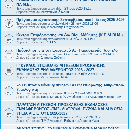
ΕΠΑΝΑΛΗΠΤΙΚΗΣ ΠΕΡΙΟΔΟΥ ΣΕΠΤΕΜΒΡΙΟΥ 2026- ΠΜΣ
ΝΑ.Μ.Ε.
Τελευταία δημοσίευση από
mlyk
«
23 Ιούλ 2026 15:13
Δημοσιεύτηκε σε
Μεταπτυχιακό ΝΑΜΕ
Πρόγραμμα εξεταστικής Σεπτεμβρίου ακαδ. έτους 2025-2026
Τελευταία δημοσίευση από
ekokolaki
«
23 Ιούλ 2026 15:06
Δημοσιεύτηκε σε
Τμήμα Διοίκησης Επιχειρήσεων
Κέντρο Επιμόρφωσης και Δια Βίου Μάθησης (Κ.Ε.ΔΙ.ΒΙ.Μ.)
Τελευταία δημοσίευση από
kedivim
«
23 Ιούλ 2026 14:14
Δημοσιεύτηκε σε
Κ.Ε.ΔΙ.ΒΙ.Μ.
Πρόσκληση για τον Εορτασμό Αγ. Παρασκευής Καστέλο
Τελευταία δημοσίευση από
Chios_Graf_Dim_Sch
«
23 Ιούλ 2026 14:00
Δημοσιεύτηκε σε
Δημόσιες Σχέσεις
Γ' ΚΥΚΛΟΣ ΥΠΟΒΟΛΗΣ ΑΙΤΗΣΕΩΝ ΠΡΟΣΚΛΗΣΗΣ
ΕΚΔΗΛΩΣΗΣ ΕΝΔΙΑΦΕΡΟΝΤΟΣ 2026 - 2027
Τελευταία δημοσίευση από
medide_gram
«
23 Ιούλ 2026 10:18
Δημοσιεύτηκε σε
Μεταπτυχιακό MBA
2ο Συμπόσιο νέων ερευνητών Αλληλεπίδρασης Ανθρώπου-
Υπολογιστή
Τελευταία δημοσίευση από
SyrosDDSD
«
23 Ιούλ 2026 08:03
Δημοσιεύτηκε σε
Τμήμα Μηχανικών Σχεδίασης Προϊόντων και Συστημάτων
ΠΑΡΑΤΑΣΗ ΑΙΤΗΣΕΩΝ -ΠΡΟΣΚΛΗΣΗΣ ΕΚΔΗΛΩΣΗΣ
ΕΝΔΙΑΦΕΡΟΝΤΟΣ -ΠΜΣ- ΔΙΑΤΡΟΦΗ ΕΥΖΩΙΑ ΚΑΙ ΔΗΜΟΣΙΑ
ΥΓΕΙΑ AK. ETOYΣ 2026-2027
Τελευταία δημοσίευση από
k.palatianou
«
22 Ιούλ 2026 09:53
Δημοσιεύτηκε σε
Π.Μ.Σ Διατροφή ,Ευζωία και Δημόσια Υγεία
ΔΕΛΤΙΟ ΤΥΠΟΥ - ΣΥΝΕΡΓΑΣΙΑ ΖΥΘΟΠΟΙΙΑ ΜΑΚΕΔΟΝΙΑΣ