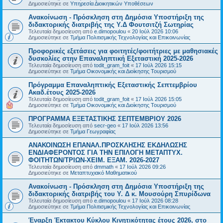
Δημοσιεύτηκε σε
Υπηρεσία Διοικητικών Υποθέσεων
Ανακοίνωση - Πρόσκληση στη Δημόσια Υποστήριξη της
διδακτορικής διατριβής της Υ.Δ Φουτσιτζή Σωτηρίας
Τελευταία δημοσίευση από
e.dimopoulou
«
20 Ιούλ 2026 10:06
Δημοσιεύτηκε σε
Τμήμα Πολιτισμικής Τεχνολογίας και Επικοινωνίας
Προφορικές εξετάσεις για φοιτητές/φοιτήτριες με μαθησιακές
δυσκολίες στην Επαναληπτική Εξεταστική 2025-2026
Τελευταία δημοσίευση από
todit_gram_foit
«
17 Ιούλ 2026 15:15
Δημοσιεύτηκε σε
Τμήμα Οικονομικής και Διοίκησης Τουρισμού
Πρόγραμμα Επαναληπτικής Εξεταστικής Σεπτεμβρίου
Ακαδ.έτους 2025-2026
Τελευταία δημοσίευση από
todit_gram_foit
«
17 Ιούλ 2026 15:05
Δημοσιεύτηκε σε
Τμήμα Οικονομικής και Διοίκησης Τουρισμού
ΠΡΟΓΡΑΜΜΑ ΕΞΕΤΑΣΤΙΚΗΣ ΣΕΠΤΕΜΒΡΙΟΥ 2026
Τελευταία δημοσίευση από
secr-geo
«
17 Ιούλ 2026 13:56
Δημοσιεύτηκε σε
Τμήμα Γεωγραφίας
ΑΝΑΚΟΙΝΩΣΗ ΕΠΑΝΑΛ.ΠΡΟΣΚΛΗΣΗΣ ΕΚΔΗΛΩΣΗΣ
ΕΝΔΙΑΦΕΡΟΝΤΟΣ ΓΙΑ ΤΗΝ ΕΠΙΛΟΓΗ ΜΕΤΑΠΤΥΧ.
ΦΟΙΤΗΤΩΝ/ΤΡΙΩΝ-ΧΕΙΜ. ΕΞΑΜ. 2026-2027
Τελευταία δημοσίευση από
dmmath
«
17 Ιούλ 2026 09:26
Δημοσιεύτηκε σε
Μεταπτυχιακό Μαθηματικού
Ανακοίνωση - Πρόσκληση στη Δημόσια Υποστήριξη της
διδακτορικής διατριβής του Υ. Δ κ. Μουσούρη Σπυρίδωνα
Τελευταία δημοσίευση από
e.dimopoulou
«
17 Ιούλ 2026 08:28
Δημοσιεύτηκε σε
Τμήμα Πολιτισμικής Τεχνολογίας και Επικοινωνίας
Έναρξη Έκτακτου Κύκλου Κινητικότητας έτους 2026, στο