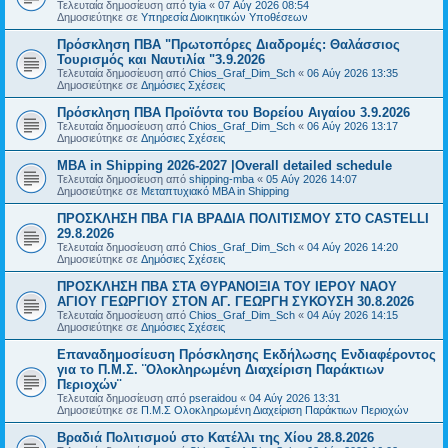
Τελευταία δημοσίευση από
tyia
«
07 Αύγ 2026 08:54
Δημοσιεύτηκε σε
Υπηρεσία Διοικητικών Υποθέσεων
Πρόσκληση ΠΒΑ "Πρωτοπόρες Διαδρομές: Θαλάσσιος
Τουρισμός και Ναυτιλία "3.9.2026
Τελευταία δημοσίευση από
Chios_Graf_Dim_Sch
«
06 Αύγ 2026 13:35
Δημοσιεύτηκε σε
Δημόσιες Σχέσεις
Πρόσκληση ΠΒΑ Προϊόντα του Βορείου Αιγαίου 3.9.2026
Τελευταία δημοσίευση από
Chios_Graf_Dim_Sch
«
06 Αύγ 2026 13:17
Δημοσιεύτηκε σε
Δημόσιες Σχέσεις
MBA in Shipping 2026-2027 |Overall detailed schedule
Τελευταία δημοσίευση από
shipping-mba
«
05 Αύγ 2026 14:07
Δημοσιεύτηκε σε
Μεταπτυχιακό MBA in Shipping
ΠΡΟΣΚΛΗΣΗ ΠΒΑ ΓΙΑ ΒΡΑΔΙΑ ΠΟΛΙΤΙΣΜΟΥ ΣΤΟ CASTELLI
29.8.2026
Τελευταία δημοσίευση από
Chios_Graf_Dim_Sch
«
04 Αύγ 2026 14:20
Δημοσιεύτηκε σε
Δημόσιες Σχέσεις
ΠΡΟΣΚΛΗΣΗ ΠΒΑ ΣΤΑ ΘΥΡΑΝΟΙΞΙΑ ΤΟΥ ΙΕΡΟΥ ΝΑΟΥ
ΑΓΙΟΥ ΓΕΩΡΓΙΟΥ ΣΤΟΝ ΑΓ. ΓΕΩΡΓΗ ΣΥΚΟΥΣΗ 30.8.2026
Τελευταία δημοσίευση από
Chios_Graf_Dim_Sch
«
04 Αύγ 2026 14:15
Δημοσιεύτηκε σε
Δημόσιες Σχέσεις
Επαναδημοσίευση Πρόσκλησης Εκδήλωσης Ενδιαφέροντος
για το Π.Μ.Σ. ¨Ολοκληρωμένη Διαχείριση Παράκτιων
Περιοχών¨
Τελευταία δημοσίευση από
pseraidou
«
04 Αύγ 2026 13:31
Δημοσιεύτηκε σε
Π.Μ.Σ Ολοκληρωμένη Διαχείριση Παράκτιων Περιοχών
Βραδιά Πολιτισμού στο Κατέλλι της Χίου 28.8.2026