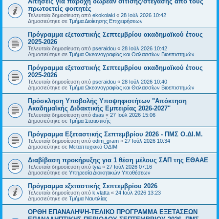
Αιτήσεις για παροχή δωρεάν σίτισης/στέγασης από τους
πρωτοετείς φοιτητές
Τελευταία δημοσίευση από
ekokolaki
«
28 Ιούλ 2026 10:42
Δημοσιεύτηκε σε
Τμήμα Διοίκησης Επιχειρήσεων
Πρόγραμμα εξεταστικής Σεπτεμβρίου ακαδημαϊκού έτους
2025-2026
Τελευταία δημοσίευση από
pseraidou
«
28 Ιούλ 2026 10:42
Δημοσιεύτηκε σε
Τμήμα Ωκεανογραφίας και Θαλασσίων Βιοεπιστημών
Πρόγραμμα εξεταστικής Σεπτεμβρίου ακαδημαϊκού έτους
2025-2026
Τελευταία δημοσίευση από
pseraidou
«
28 Ιούλ 2026 10:40
Δημοσιεύτηκε σε
Τμήμα Ωκεανογραφίας και Θαλασσίων Βιοεπιστημών
Πρόσκληση Υποβολής Υποψηφιοτήτων "Απόκτηση
Ακαδημαϊκής Διδακτικής Εμπειρίας 2026-2027"
Τελευταία δημοσίευση από
dsas
«
27 Ιούλ 2026 15:06
Δημοσιεύτηκε σε
Τμήμα Στατιστικής
Πρόγραμμα Εξεταστικής Σεπτεμβρίου 2026 - ΠΜΣ Ο.ΔΙ.Μ.
Τελευταία δημοσίευση από
odim_gram
«
27 Ιούλ 2026 10:34
Δημοσιεύτηκε σε
Μεταπτυχιακό ΟΔΙΜ
Διαβίβαση προκήρυξης για 1 θέση μέλους ΣΑΠ της ΕΘΑΑΕ
Τελευταία δημοσίευση από
tyia
«
27 Ιούλ 2026 07:16
Δημοσιεύτηκε σε
Υπηρεσία Διοικητικών Υποθέσεων
Πρόγραμμα εξεταστικής Σεπτεμβρίου 2026
Τελευταία δημοσίευση από
k.vlatta
«
24 Ιούλ 2026 13:23
Δημοσιεύτηκε σε
Τμήμα Ναυτιλίας
ΟΡΘΗ ΕΠΑΝΑΛΗΨΗ-ΤΕΛΙΚΟ ΠΡΟΓΡΑΜΜΑ ΕΞΕΤΑΣΕΩΝ