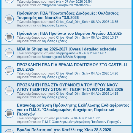
Τελευταία δημοσίευση από
tyia
«
07 Αύγ 2026 08:54
Δημοσιεύτηκε σε
Υπηρεσία Διοικητικών Υποθέσεων
Πρόσκληση ΠΒΑ "Πρωτοπόρες Διαδρομές: Θαλάσσιος
Τουρισμός και Ναυτιλία "3.9.2026
Τελευταία δημοσίευση από
Chios_Graf_Dim_Sch
«
06 Αύγ 2026 13:35
Δημοσιεύτηκε σε
Δημόσιες Σχέσεις
Πρόσκληση ΠΒΑ Προϊόντα του Βορείου Αιγαίου 3.9.2026
Τελευταία δημοσίευση από
Chios_Graf_Dim_Sch
«
06 Αύγ 2026 13:17
Δημοσιεύτηκε σε
Δημόσιες Σχέσεις
MBA in Shipping 2026-2027 |Overall detailed schedule
Τελευταία δημοσίευση από
shipping-mba
«
05 Αύγ 2026 14:07
Δημοσιεύτηκε σε
Μεταπτυχιακό MBA in Shipping
ΠΡΟΣΚΛΗΣΗ ΠΒΑ ΓΙΑ ΒΡΑΔΙΑ ΠΟΛΙΤΙΣΜΟΥ ΣΤΟ CASTELLI
29.8.2026
Τελευταία δημοσίευση από
Chios_Graf_Dim_Sch
«
04 Αύγ 2026 14:20
Δημοσιεύτηκε σε
Δημόσιες Σχέσεις
ΠΡΟΣΚΛΗΣΗ ΠΒΑ ΣΤΑ ΘΥΡΑΝΟΙΞΙΑ ΤΟΥ ΙΕΡΟΥ ΝΑΟΥ
ΑΓΙΟΥ ΓΕΩΡΓΙΟΥ ΣΤΟΝ ΑΓ. ΓΕΩΡΓΗ ΣΥΚΟΥΣΗ 30.8.2026
Τελευταία δημοσίευση από
Chios_Graf_Dim_Sch
«
04 Αύγ 2026 14:15
Δημοσιεύτηκε σε
Δημόσιες Σχέσεις
Επαναδημοσίευση Πρόσκλησης Εκδήλωσης Ενδιαφέροντος
για το Π.Μ.Σ. ¨Ολοκληρωμένη Διαχείριση Παράκτιων
Περιοχών¨
Τελευταία δημοσίευση από
pseraidou
«
04 Αύγ 2026 13:31
Δημοσιεύτηκε σε
Π.Μ.Σ Ολοκληρωμένη Διαχείριση Παράκτιων Περιοχών
Βραδιά Πολιτισμού στο Κατέλλι της Χίου 28.8.2026