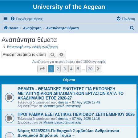
University of the Aegean
Συχνές ερωτήσεις
Σύνδεση
Α
Board
Αναζήτηση
Αναπάντητα θέματα
ν
Αναπάντητα θέματα
α
Επιστροφή στην ειδική αναζήτηση
ζ
Αναζήτηση
Ειδική αναζήτηση
ή
Αναζήτηση για περισσότερες από 1000 εγγραφές
τ
Σελίδα
1
από
20
1
2
3
4
5
20
Επόμενη
…
η
σ
Θέματα
η
ΘΕΜΑΤΑ - ΘΕΜΑΤΙΚΕΣ ΕΝΟΤΗΤΕΣ ΓΙΑ ΕΚΠΟΝΗΣΗ
ΜΕΤΑΠΤΥΧΙΑΚΩΝ ΔΙΠΛΩΜΑΤΙΚΩΝ ΕΡΓΑΣΙΩΝ ΚΑΤΑ ΤΟ
ΑΚΑΔΗΜΑΪΚΟ ΕΤΟΣ 2026-27
Τελευταία δημοσίευση από
dmsas
«
07 Αύγ 2026 17:49
Δημοσιεύτηκε σε
Μεταπτυχιακό Στατιστικής
ΠΡΟΓΡΑΜΜΑ ΕΞΕΤΑΣΤΙΚΗΣ ΠΕΡΙΟΔΟΥ ΣΕΠΤΕΜΒΡΙΟΥ 2026
Τελευταία δημοσίευση από
dmsas
«
07 Αύγ 2026 11:16
Δημοσιεύτηκε σε
Μεταπτυχιακό Στατιστικής
Νόμος 5225/2025-Πειθαρχικό Συμβούλιο Ανθρώπινου
Δυναμικού Δημόσιου Τομέα –