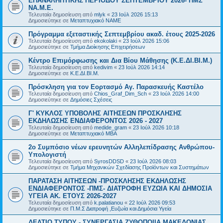
ΕΠΑΝΑΛΗΠΤΙΚΗΣ ΠΕΡΙΟΔΟΥ ΣΕΠΤΕΜΒΡΙΟΥ 2026- ΠΜΣ
ΝΑ.Μ.Ε.
Τελευταία δημοσίευση από
mlyk
«
23 Ιούλ 2026 15:13
Δημοσιεύτηκε σε
Μεταπτυχιακό ΝΑΜΕ
Πρόγραμμα εξεταστικής Σεπτεμβρίου ακαδ. έτους 2025-2026
Τελευταία δημοσίευση από
ekokolaki
«
23 Ιούλ 2026 15:06
Δημοσιεύτηκε σε
Τμήμα Διοίκησης Επιχειρήσεων
Κέντρο Επιμόρφωσης και Δια Βίου Μάθησης (Κ.Ε.ΔΙ.ΒΙ.Μ.)
Τελευταία δημοσίευση από
kedivim
«
23 Ιούλ 2026 14:14
Δημοσιεύτηκε σε
Κ.Ε.ΔΙ.ΒΙ.Μ.
Πρόσκληση για τον Εορτασμό Αγ. Παρασκευής Καστέλο
Τελευταία δημοσίευση από
Chios_Graf_Dim_Sch
«
23 Ιούλ 2026 14:00
Δημοσιεύτηκε σε
Δημόσιες Σχέσεις
Γ' ΚΥΚΛΟΣ ΥΠΟΒΟΛΗΣ ΑΙΤΗΣΕΩΝ ΠΡΟΣΚΛΗΣΗΣ
ΕΚΔΗΛΩΣΗΣ ΕΝΔΙΑΦΕΡΟΝΤΟΣ 2026 - 2027
Τελευταία δημοσίευση από
medide_gram
«
23 Ιούλ 2026 10:18
Δημοσιεύτηκε σε
Μεταπτυχιακό MBA
2ο Συμπόσιο νέων ερευνητών Αλληλεπίδρασης Ανθρώπου-
Υπολογιστή
Τελευταία δημοσίευση από
SyrosDDSD
«
23 Ιούλ 2026 08:03
Δημοσιεύτηκε σε
Τμήμα Μηχανικών Σχεδίασης Προϊόντων και Συστημάτων
ΠΑΡΑΤΑΣΗ ΑΙΤΗΣΕΩΝ -ΠΡΟΣΚΛΗΣΗΣ ΕΚΔΗΛΩΣΗΣ
ΕΝΔΙΑΦΕΡΟΝΤΟΣ -ΠΜΣ- ΔΙΑΤΡΟΦΗ ΕΥΖΩΙΑ ΚΑΙ ΔΗΜΟΣΙΑ
ΥΓΕΙΑ AK. ETOYΣ 2026-2027
Τελευταία δημοσίευση από
k.palatianou
«
22 Ιούλ 2026 09:53
Δημοσιεύτηκε σε
Π.Μ.Σ Διατροφή ,Ευζωία και Δημόσια Υγεία
ΔΕΛΤΙΟ ΤΥΠΟΥ - ΣΥΝΕΡΓΑΣΙΑ ΖΥΘΟΠΟΙΙΑ ΜΑΚΕΔΟΝΙΑΣ