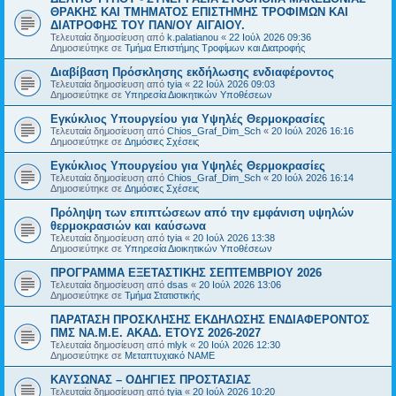
ΘΡΑΚΗΣ ΚΑΙ ΤΜΗΜΑΤΟΣ ΕΠΙΣΤΗΜΗΣ ΤΡΟΦΙΜΩΝ ΚΑΙ
ΔΙΑΤΡΟΦΗΣ ΤΟΥ ΠΑΝ/ΟΥ ΑΙΓΑΙΟΥ.
Τελευταία δημοσίευση από
k.palatianou
«
22 Ιούλ 2026 09:36
Δημοσιεύτηκε σε
Τμήμα Επιστήμης Τροφίμων και Διατροφής
Διαβίβαση Πρόσκλησης εκδήλωσης ενδιαφέροντος
Τελευταία δημοσίευση από
tyia
«
22 Ιούλ 2026 09:03
Δημοσιεύτηκε σε
Υπηρεσία Διοικητικών Υποθέσεων
Εγκύκλιος Υπουργείου για Υψηλές Θερμοκρασίες
Τελευταία δημοσίευση από
Chios_Graf_Dim_Sch
«
20 Ιούλ 2026 16:16
Δημοσιεύτηκε σε
Δημόσιες Σχέσεις
Εγκύκλιος Υπουργείου για Υψηλές Θερμοκρασίες
Τελευταία δημοσίευση από
Chios_Graf_Dim_Sch
«
20 Ιούλ 2026 16:14
Δημοσιεύτηκε σε
Δημόσιες Σχέσεις
Πρόληψη των επιπτώσεων από την εμφάνιση υψηλών
θερμοκρασιών και καύσωνα
Τελευταία δημοσίευση από
tyia
«
20 Ιούλ 2026 13:38
Δημοσιεύτηκε σε
Υπηρεσία Διοικητικών Υποθέσεων
ΠΡΟΓΡΑΜΜΑ ΕΞΕΤΑΣΤΙΚΗΣ ΣΕΠΤΕΜΒΡΙΟΥ 2026
Τελευταία δημοσίευση από
dsas
«
20 Ιούλ 2026 13:06
Δημοσιεύτηκε σε
Τμήμα Στατιστικής
ΠΑΡΑΤΑΣΗ ΠΡΟΣΚΛΗΣΗΣ ΕΚΔΗΛΩΣΗΣ ΕΝΔΙΑΦΕΡΟΝΤΟΣ
ΠΜΣ ΝΑ.Μ.Ε. ΑΚΑΔ. ΕΤΟΥΣ 2026-2027
Τελευταία δημοσίευση από
mlyk
«
20 Ιούλ 2026 12:30
Δημοσιεύτηκε σε
Μεταπτυχιακό ΝΑΜΕ
ΚΑΥΣΩΝΑΣ – ΟΔΗΓΙΕΣ ΠΡΟΣΤΑΣΙΑΣ
Τελευταία δημοσίευση από
tyia
«
20 Ιούλ 2026 10:20