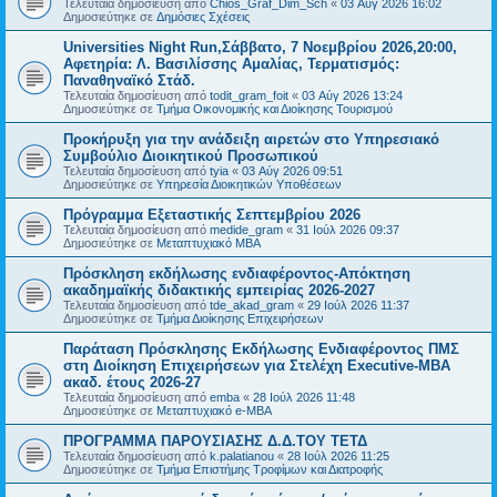
Τελευταία δημοσίευση από
Chios_Graf_Dim_Sch
«
03 Αύγ 2026 16:02
Δημοσιεύτηκε σε
Δημόσιες Σχέσεις
Universities Night Run,Σάββατο, 7 Νοεμβρίου 2026,20:00,
Αφετηρία: Λ. Βασιλίσσης Αμαλίας, Τερματισμός:
Παναθηναϊκό Στάδ.
Τελευταία δημοσίευση από
todit_gram_foit
«
03 Αύγ 2026 13:24
Δημοσιεύτηκε σε
Τμήμα Οικονομικής και Διοίκησης Τουρισμού
Προκήρυξη για την ανάδειξη αιρετών στο Υπηρεσιακό
Συμβούλιο Διοικητικού Προσωπικού
Τελευταία δημοσίευση από
tyia
«
03 Αύγ 2026 09:51
Δημοσιεύτηκε σε
Υπηρεσία Διοικητικών Υποθέσεων
Πρόγραμμα Εξεταστικής Σεπτεμβρίου 2026
Τελευταία δημοσίευση από
medide_gram
«
31 Ιούλ 2026 09:37
Δημοσιεύτηκε σε
Μεταπτυχιακό MBA
Πρόσκληση εκδήλωσης ενδιαφέροντος-Απόκτηση
ακαδημαϊκής διδακτικής εμπειρίας 2026-2027
Τελευταία δημοσίευση από
tde_akad_gram
«
29 Ιούλ 2026 11:37
Δημοσιεύτηκε σε
Τμήμα Διοίκησης Επιχειρήσεων
Παράταση Πρόσκλησης Εκδήλωσης Ενδιαφέροντος ΠΜΣ
στη Διοίκηση Επιχειρήσεων για Στελέχη Executive-MBΑ
ακαδ. έτους 2026-27
Τελευταία δημοσίευση από
emba
«
28 Ιούλ 2026 11:48
Δημοσιεύτηκε σε
Μεταπτυχιακό e-MBA
ΠΡΟΓΡΑΜΜΑ ΠΑΡΟΥΣΙΑΣΗΣ Δ.Δ.ΤΟΥ ΤΕΤΔ
Τελευταία δημοσίευση από
k.palatianou
«
28 Ιούλ 2026 11:25
Δημοσιεύτηκε σε
Τμήμα Επιστήμης Τροφίμων και Διατροφής