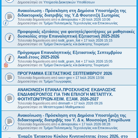
Δημοσιεύτηκε σε
Υπηρεσία Διοικητικών Υποθέσεων
Ανακοίνωση - Πρόσκληση στη Δημόσια Υποστήριξη της
διδακτορικής διατριβής της Υ.Δ Φουτσιτζή Σωτηρίας
Τελευταία δημοσίευση από
e.dimopoulou
«
20 Ιούλ 2026 10:06
Δημοσιεύτηκε σε
Τμήμα Πολιτισμικής Τεχνολογίας και Επικοινωνίας
Προφορικές εξετάσεις για φοιτητές/φοιτήτριες με μαθησιακές
δυσκολίες στην Επαναληπτική Εξεταστική 2025-2026
Τελευταία δημοσίευση από
todit_gram_foit
«
17 Ιούλ 2026 15:15
Δημοσιεύτηκε σε
Τμήμα Οικονομικής και Διοίκησης Τουρισμού
Πρόγραμμα Επαναληπτικής Εξεταστικής Σεπτεμβρίου
Ακαδ.έτους 2025-2026
Τελευταία δημοσίευση από
todit_gram_foit
«
17 Ιούλ 2026 15:05
Δημοσιεύτηκε σε
Τμήμα Οικονομικής και Διοίκησης Τουρισμού
ΠΡΟΓΡΑΜΜΑ ΕΞΕΤΑΣΤΙΚΗΣ ΣΕΠΤΕΜΒΡΙΟΥ 2026
Τελευταία δημοσίευση από
secr-geo
«
17 Ιούλ 2026 13:56
Δημοσιεύτηκε σε
Τμήμα Γεωγραφίας
ΑΝΑΚΟΙΝΩΣΗ ΕΠΑΝΑΛ.ΠΡΟΣΚΛΗΣΗΣ ΕΚΔΗΛΩΣΗΣ
ΕΝΔΙΑΦΕΡΟΝΤΟΣ ΓΙΑ ΤΗΝ ΕΠΙΛΟΓΗ ΜΕΤΑΠΤΥΧ.
ΦΟΙΤΗΤΩΝ/ΤΡΙΩΝ-ΧΕΙΜ. ΕΞΑΜ. 2026-2027
Τελευταία δημοσίευση από
dmmath
«
17 Ιούλ 2026 09:26
Δημοσιεύτηκε σε
Μεταπτυχιακό Μαθηματικού
Ανακοίνωση - Πρόσκληση στη Δημόσια Υποστήριξη της
διδακτορικής διατριβής του Υ. Δ κ. Μουσούρη Σπυρίδωνα
Τελευταία δημοσίευση από
e.dimopoulou
«
17 Ιούλ 2026 08:28
Δημοσιεύτηκε σε
Τμήμα Πολιτισμικής Τεχνολογίας και Επικοινωνίας
Έναρξη Έκτακτου Κύκλου Κινητικότητας έτους 2026, στο