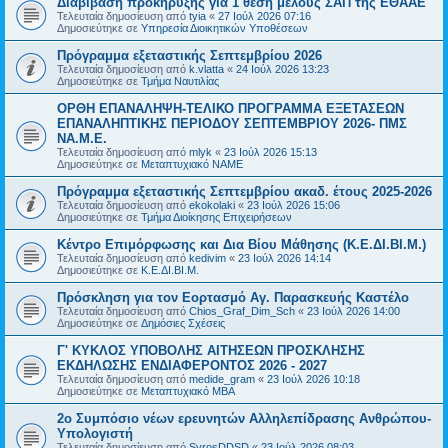
Διαβίβαση προκήρυξης για 1 θέση μέλους ΣΑΠ της ΕΘΑΑΕ
Τελευταία δημοσίευση από
tyia
«
27 Ιούλ 2026 07:16
Δημοσιεύτηκε σε
Υπηρεσία Διοικητικών Υποθέσεων
Πρόγραμμα εξεταστικής Σεπτεμβρίου 2026
Τελευταία δημοσίευση από
k.vlatta
«
24 Ιούλ 2026 13:23
Δημοσιεύτηκε σε
Τμήμα Ναυτιλίας
ΟΡΘΗ ΕΠΑΝΑΛΗΨΗ-ΤΕΛΙΚΟ ΠΡΟΓΡΑΜΜΑ ΕΞΕΤΑΣΕΩΝ
ΕΠΑΝΑΛΗΠΤΙΚΗΣ ΠΕΡΙΟΔΟΥ ΣΕΠΤΕΜΒΡΙΟΥ 2026- ΠΜΣ
ΝΑ.Μ.Ε.
Τελευταία δημοσίευση από
mlyk
«
23 Ιούλ 2026 15:13
Δημοσιεύτηκε σε
Μεταπτυχιακό ΝΑΜΕ
Πρόγραμμα εξεταστικής Σεπτεμβρίου ακαδ. έτους 2025-2026
Τελευταία δημοσίευση από
ekokolaki
«
23 Ιούλ 2026 15:06
Δημοσιεύτηκε σε
Τμήμα Διοίκησης Επιχειρήσεων
Κέντρο Επιμόρφωσης και Δια Βίου Μάθησης (Κ.Ε.ΔΙ.ΒΙ.Μ.)
Τελευταία δημοσίευση από
kedivim
«
23 Ιούλ 2026 14:14
Δημοσιεύτηκε σε
Κ.Ε.ΔΙ.ΒΙ.Μ.
Πρόσκληση για τον Εορτασμό Αγ. Παρασκευής Καστέλο
Τελευταία δημοσίευση από
Chios_Graf_Dim_Sch
«
23 Ιούλ 2026 14:00
Δημοσιεύτηκε σε
Δημόσιες Σχέσεις
Γ' ΚΥΚΛΟΣ ΥΠΟΒΟΛΗΣ ΑΙΤΗΣΕΩΝ ΠΡΟΣΚΛΗΣΗΣ
ΕΚΔΗΛΩΣΗΣ ΕΝΔΙΑΦΕΡΟΝΤΟΣ 2026 - 2027
Τελευταία δημοσίευση από
medide_gram
«
23 Ιούλ 2026 10:18
Δημοσιεύτηκε σε
Μεταπτυχιακό MBA
2ο Συμπόσιο νέων ερευνητών Αλληλεπίδρασης Ανθρώπου-
Υπολογιστή
Τελευταία δημοσίευση από
SyrosDDSD
«
23 Ιούλ 2026 08:03