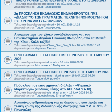
"ΗΛΕΚΤΡΟΝΙΚΗ ΔΙΑΚΥΒΕΡΝΗΣΗ" ΑΚΑΔ. ΕΤΟΥΣ 2026-2027
Τελευταία δημοσίευση από
dicsd
«
16 Ιούλ 2026 14:19
Δημοσιεύτηκε σε
Τμήμα Πληροφορικής
2η ΠΡΟΣΚΛΗΣΗ ΕΚΔΗΛΩΣΗΣ ΕΝΔΙΑΦΕΡΟΝΤΟΣ ΠΜΣ
«ΔΙΑΔΙΚΤΥΟ ΤΩΝ ΠΡΑΓΜΑΤΩΝ: ΤΕΧΝΗΤΗ ΝΟΗΜΟΣΥΝΗ ΚΑΙ
ΣΥΓΧΡΟΝΑ ΔΙΚΤΥΑ» 2026-2027
Τελευταία δημοσίευση από
dicsd
«
16 Ιούλ 2026 14:18
Δημοσιεύτηκε σε
Τμήμα Πληροφορικής
Αποχαιρεταμε τον γλυκο συνάδελφο-μασκοτ του
Πανεπιστημίου Αιγαίου Θεοδόση Φλωράδη από τα Μεστά
της Χίου - Καλό ταξίδι!
Τελευταία δημοσίευση από
Chios_Graf_Dim_Sch
«
16 Ιούλ 2026 13:47
Δημοσιεύτηκε σε
Δημόσιες Σχέσεις
ΠΡΟΓΡΑΜΜΑ ΕΞΕΤΑΣΤΙΚΗΣ ΠΜΣ ΠΕΡΙΟΔΟΥ ΣΕΠΤΕΜΒΡΙΟΥ
2026
Τελευταία δημοσίευση από
dmmath
«
16 Ιούλ 2026 09:39
Δημοσιεύτηκε σε
Μεταπτυχιακό Μαθηματικού
ΠΡΟΓΡΑΜΜΑ ΕΞΕΤΑΣΤΙΚΗΣ ΠΕΡΙΟΔΟΥ ΣΕΠΤΕΜΒΡΙΟΥ 2026
Τελευταία δημοσίευση από
math_akad_gram
«
16 Ιούλ 2026 09:26
Δημοσιεύτηκε σε
Τμήμα Μαθηματικών
Πρόσκληση σε επιστημονική διάλεξη - «Ψηφιακό
Μάρκετινγκ» (κωδικός θέσης στο ΑΠΕΛΛΑ 53718)
Τελευταία δημοσίευση από
tde_akad_gram
«
15 Ιούλ 2026 14:20
Δημοσιεύτηκε σε
Τμήμα Διοίκησης Επιχειρήσεων
Ανακοίνωση-Πρόσκληση για τη δημόσια υποστήριξη και
τελική κρίση της Διδακτορικής Διατριβής του Υ.Δ. κ. Ψωμά
Παναγιώτη