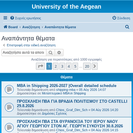
University of the Aegean
Συχνές ερωτήσεις
Σύνδεση
Α
Board
Αναζήτηση
Αναπάντητα θέματα
ν
Αναπάντητα θέματα
α
Επιστροφή στην ειδική αναζήτηση
ζ
Αναζήτηση
Ειδική αναζήτηση
ή
Αναζήτηση για περισσότερες από 1000 εγγραφές
τ
Σελίδα
1
από
20
1
2
3
4
5
20
Επόμενη
…
η
σ
Θέματα
η
MBA in Shipping 2026-2027 |Overall detailed schedule
Τελευταία δημοσίευση από
shipping-mba
«
05 Αύγ 2026 14:07
Δημοσιεύτηκε σε
Μεταπτυχιακό MBA in Shipping
ΠΡΟΣΚΛΗΣΗ ΠΒΑ ΓΙΑ ΒΡΑΔΙΑ ΠΟΛΙΤΙΣΜΟΥ ΣΤΟ CASTELLI
29.8.2026
Τελευταία δημοσίευση από
Chios_Graf_Dim_Sch
«
04 Αύγ 2026 14:20
Δημοσιεύτηκε σε
Δημόσιες Σχέσεις
ΠΡΟΣΚΛΗΣΗ ΠΒΑ ΣΤΑ ΘΥΡΑΝΟΙΞΙΑ ΤΟΥ ΙΕΡΟΥ ΝΑΟΥ
ΑΓΙΟΥ ΓΕΩΡΓΙΟΥ ΣΤΟΝ ΑΓ. ΓΕΩΡΓΗ ΣΥΚΟΥΣΗ 30.8.2026
Τελευταία δημοσίευση από
Chios_Graf_Dim_Sch
«
04 Αύγ 2026 14:15