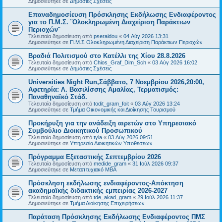
Δημοσιεύτηκε σε
Δημόσιες Σχέσεις
Επαναδημοσίευση Πρόσκλησης Εκδήλωσης Ενδιαφέροντος
για το Π.Μ.Σ. ¨Ολοκληρωμένη Διαχείριση Παράκτιων
Περιοχών¨
Τελευταία δημοσίευση από
pseraidou
«
04 Αύγ 2026 13:31
Δημοσιεύτηκε σε
Π.Μ.Σ Ολοκληρωμένη Διαχείριση Παράκτιων Περιοχών
Βραδιά Πολιτισμού στο Κατέλλι της Χίου 28.8.2026
Τελευταία δημοσίευση από
Chios_Graf_Dim_Sch
«
03 Αύγ 2026 16:02
Δημοσιεύτηκε σε
Δημόσιες Σχέσεις
Universities Night Run,Σάββατο, 7 Νοεμβρίου 2026,20:00,
Αφετηρία: Λ. Βασιλίσσης Αμαλίας, Τερματισμός:
Παναθηναϊκό Στάδ.
Τελευταία δημοσίευση από
todit_gram_foit
«
03 Αύγ 2026 13:24
Δημοσιεύτηκε σε
Τμήμα Οικονομικής και Διοίκησης Τουρισμού
Προκήρυξη για την ανάδειξη αιρετών στο Υπηρεσιακό
Συμβούλιο Διοικητικού Προσωπικού
Τελευταία δημοσίευση από
tyia
«
03 Αύγ 2026 09:51
Δημοσιεύτηκε σε
Υπηρεσία Διοικητικών Υποθέσεων
Πρόγραμμα Εξεταστικής Σεπτεμβρίου 2026
Τελευταία δημοσίευση από
medide_gram
«
31 Ιούλ 2026 09:37
Δημοσιεύτηκε σε
Μεταπτυχιακό MBA
Πρόσκληση εκδήλωσης ενδιαφέροντος-Απόκτηση
ακαδημαϊκής διδακτικής εμπειρίας 2026-2027
Τελευταία δημοσίευση από
tde_akad_gram
«
29 Ιούλ 2026 11:37
Δημοσιεύτηκε σε
Τμήμα Διοίκησης Επιχειρήσεων
Παράταση Πρόσκλησης Εκδήλωσης Ενδιαφέροντος ΠΜΣ