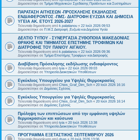
Δημοσιεύτηκε σε
Τμήμα Μηχανικών Σχεδίασης Προϊόντων και Συστημάτων
ΠΑΡΑΤΑΣΗ ΑΙΤΗΣΕΩΝ -ΠΡΟΣΚΛΗΣΗΣ ΕΚΔΗΛΩΣΗΣ
ΕΝΔΙΑΦΕΡΟΝΤΟΣ -ΠΜΣ- ΔΙΑΤΡΟΦΗ ΕΥΖΩΙΑ ΚΑΙ ΔΗΜΟΣΙΑ
ΥΓΕΙΑ AK. ETOYΣ 2026-2027
Τελευταία δημοσίευση από
k.palatianou
«
22 Ιούλ 2026 09:53
Δημοσιεύτηκε σε
Π.Μ.Σ Διατροφή ,Ευζωία και Δημόσια Υγεία
ΔΕΛΤΙΟ ΤΥΠΟΥ - ΣΥΝΕΡΓΑΣΙΑ ΖΥΘΟΠΟΙΙΑ ΜΑΚΕΔΟΝΙΑΣ
ΘΡΑΚΗΣ ΚΑΙ ΤΜΗΜΑΤΟΣ ΕΠΙΣΤΗΜΗΣ ΤΡΟΦΙΜΩΝ ΚΑΙ
ΔΙΑΤΡΟΦΗΣ ΤΟΥ ΠΑΝ/ΟΥ ΑΙΓΑΙΟΥ.
Τελευταία δημοσίευση από
k.palatianou
«
22 Ιούλ 2026 09:36
Δημοσιεύτηκε σε
Τμήμα Επιστήμης Τροφίμων και Διατροφής
Διαβίβαση Πρόσκλησης εκδήλωσης ενδιαφέροντος
Τελευταία δημοσίευση από
tyia
«
22 Ιούλ 2026 09:03
Δημοσιεύτηκε σε
Υπηρεσία Διοικητικών Υποθέσεων
Εγκύκλιος Υπουργείου για Υψηλές Θερμοκρασίες
Τελευταία δημοσίευση από
Chios_Graf_Dim_Sch
«
20 Ιούλ 2026 16:16
Δημοσιεύτηκε σε
Δημόσιες Σχέσεις
Εγκύκλιος Υπουργείου για Υψηλές Θερμοκρασίες
Τελευταία δημοσίευση από
Chios_Graf_Dim_Sch
«
20 Ιούλ 2026 16:14
Δημοσιεύτηκε σε
Δημόσιες Σχέσεις
Πρόληψη των επιπτώσεων από την εμφάνιση υψηλών
θερμοκρασιών και καύσωνα
Τελευταία δημοσίευση από
tyia
«
20 Ιούλ 2026 13:38
Δημοσιεύτηκε σε
Υπηρεσία Διοικητικών Υποθέσεων
ΠΡΟΓΡΑΜΜΑ ΕΞΕΤΑΣΤΙΚΗΣ ΣΕΠΤΕΜΒΡΙΟΥ 2026
Τελευταία δημοσίευση από
dsas
«
20 Ιούλ 2026 13:06