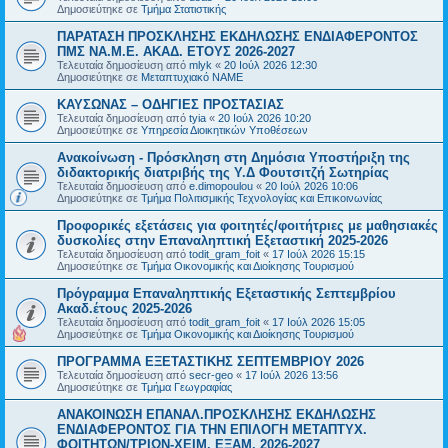
Δημοσιεύτηκε σε
Τμήμα Στατιστικής
ΠΑΡΑΤΑΣΗ ΠΡΟΣΚΛΗΣΗΣ ΕΚΔΗΛΩΣΗΣ ΕΝΔΙΑΦΕΡΟΝΤΟΣ
ΠΜΣ ΝΑ.Μ.Ε. ΑΚΑΔ. ΕΤΟΥΣ 2026-2027
Τελευταία δημοσίευση από
mlyk
«
20 Ιούλ 2026 12:30
Δημοσιεύτηκε σε
Μεταπτυχιακό ΝΑΜΕ
ΚΑΥΣΩΝΑΣ – ΟΔΗΓΙΕΣ ΠΡΟΣΤΑΣΙΑΣ
Τελευταία δημοσίευση από
tyia
«
20 Ιούλ 2026 10:20
Δημοσιεύτηκε σε
Υπηρεσία Διοικητικών Υποθέσεων
Ανακοίνωση - Πρόσκληση στη Δημόσια Υποστήριξη της
διδακτορικής διατριβής της Υ.Δ Φουτσιτζή Σωτηρίας
Τελευταία δημοσίευση από
e.dimopoulou
«
20 Ιούλ 2026 10:06
Δημοσιεύτηκε σε
Τμήμα Πολιτισμικής Τεχνολογίας και Επικοινωνίας
Προφορικές εξετάσεις για φοιτητές/φοιτήτριες με μαθησιακές
δυσκολίες στην Επαναληπτική Εξεταστική 2025-2026
Τελευταία δημοσίευση από
todit_gram_foit
«
17 Ιούλ 2026 15:15
Δημοσιεύτηκε σε
Τμήμα Οικονομικής και Διοίκησης Τουρισμού
Πρόγραμμα Επαναληπτικής Εξεταστικής Σεπτεμβρίου
Ακαδ.έτους 2025-2026
Τελευταία δημοσίευση από
todit_gram_foit
«
17 Ιούλ 2026 15:05
Δημοσιεύτηκε σε
Τμήμα Οικονομικής και Διοίκησης Τουρισμού
ΠΡΟΓΡΑΜΜΑ ΕΞΕΤΑΣΤΙΚΗΣ ΣΕΠΤΕΜΒΡΙΟΥ 2026
Τελευταία δημοσίευση από
secr-geo
«
17 Ιούλ 2026 13:56
Δημοσιεύτηκε σε
Τμήμα Γεωγραφίας
ΑΝΑΚΟΙΝΩΣΗ ΕΠΑΝΑΛ.ΠΡΟΣΚΛΗΣΗΣ ΕΚΔΗΛΩΣΗΣ
ΕΝΔΙΑΦΕΡΟΝΤΟΣ ΓΙΑ ΤΗΝ ΕΠΙΛΟΓΗ ΜΕΤΑΠΤΥΧ.
ΦΟΙΤΗΤΩΝ/ΤΡΙΩΝ-ΧΕΙΜ. ΕΞΑΜ. 2026-2027