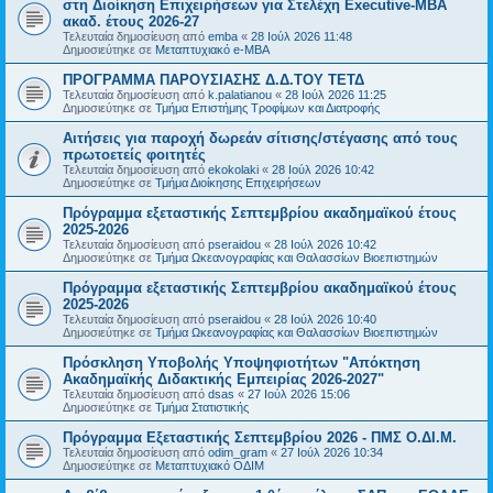
στη Διοίκηση Επιχειρήσεων για Στελέχη Executive-MBΑ
ακαδ. έτους 2026-27
Τελευταία δημοσίευση από
emba
«
28 Ιούλ 2026 11:48
Δημοσιεύτηκε σε
Μεταπτυχιακό e-MBA
ΠΡΟΓΡΑΜΜΑ ΠΑΡΟΥΣΙΑΣΗΣ Δ.Δ.ΤΟΥ ΤΕΤΔ
Τελευταία δημοσίευση από
k.palatianou
«
28 Ιούλ 2026 11:25
Δημοσιεύτηκε σε
Τμήμα Επιστήμης Τροφίμων και Διατροφής
Αιτήσεις για παροχή δωρεάν σίτισης/στέγασης από τους
πρωτοετείς φοιτητές
Τελευταία δημοσίευση από
ekokolaki
«
28 Ιούλ 2026 10:42
Δημοσιεύτηκε σε
Τμήμα Διοίκησης Επιχειρήσεων
Πρόγραμμα εξεταστικής Σεπτεμβρίου ακαδημαϊκού έτους
2025-2026
Τελευταία δημοσίευση από
pseraidou
«
28 Ιούλ 2026 10:42
Δημοσιεύτηκε σε
Τμήμα Ωκεανογραφίας και Θαλασσίων Βιοεπιστημών
Πρόγραμμα εξεταστικής Σεπτεμβρίου ακαδημαϊκού έτους
2025-2026
Τελευταία δημοσίευση από
pseraidou
«
28 Ιούλ 2026 10:40
Δημοσιεύτηκε σε
Τμήμα Ωκεανογραφίας και Θαλασσίων Βιοεπιστημών
Πρόσκληση Υποβολής Υποψηφιοτήτων "Απόκτηση
Ακαδημαϊκής Διδακτικής Εμπειρίας 2026-2027"
Τελευταία δημοσίευση από
dsas
«
27 Ιούλ 2026 15:06
Δημοσιεύτηκε σε
Τμήμα Στατιστικής
Πρόγραμμα Εξεταστικής Σεπτεμβρίου 2026 - ΠΜΣ Ο.ΔΙ.Μ.
Τελευταία δημοσίευση από
odim_gram
«
27 Ιούλ 2026 10:34
Δημοσιεύτηκε σε
Μεταπτυχιακό ΟΔΙΜ