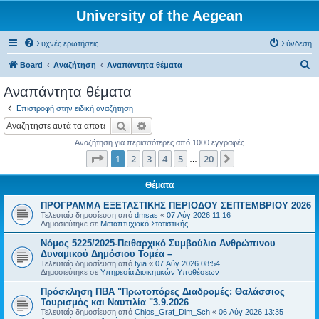
University of the Aegean
Συχνές ερωτήσεις
Σύνδεση
Α
Board
Αναζήτηση
Αναπάντητα θέματα
ν
Αναπάντητα θέματα
α
Επιστροφή στην ειδική αναζήτηση
ζ
Αναζήτηση
Ειδική αναζήτηση
ή
Αναζήτηση για περισσότερες από 1000 εγγραφές
τ
Σελίδα
1
από
20
1
2
3
4
5
20
Επόμενη
…
η
σ
Θέματα
η
ΠΡΟΓΡΑΜΜΑ ΕΞΕΤΑΣΤΙΚΗΣ ΠΕΡΙΟΔΟΥ ΣΕΠΤΕΜΒΡΙΟΥ 2026
Τελευταία δημοσίευση από
dmsas
«
07 Αύγ 2026 11:16
Δημοσιεύτηκε σε
Μεταπτυχιακό Στατιστικής
Νόμος 5225/2025-Πειθαρχικό Συμβούλιο Ανθρώπινου
Δυναμικού Δημόσιου Τομέα –
Τελευταία δημοσίευση από
tyia
«
07 Αύγ 2026 08:54
Δημοσιεύτηκε σε
Υπηρεσία Διοικητικών Υποθέσεων
Πρόσκληση ΠΒΑ "Πρωτοπόρες Διαδρομές: Θαλάσσιος
Τουρισμός και Ναυτιλία "3.9.2026
Τελευταία δημοσίευση από
Chios_Graf_Dim_Sch
«
06 Αύγ 2026 13:35