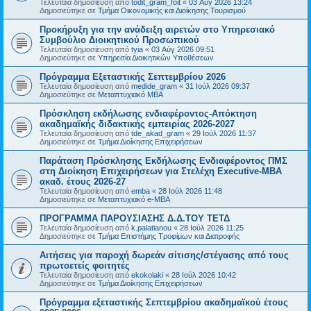
Τελευταία δημοσίευση από
todit_gram_foit
«
03 Αύγ 2026 13:24
Δημοσιεύτηκε σε
Τμήμα Οικονομικής και Διοίκησης Τουρισμού
Προκήρυξη για την ανάδειξη αιρετών στο Υπηρεσιακό
Συμβούλιο Διοικητικού Προσωπικού
Τελευταία δημοσίευση από
tyia
«
03 Αύγ 2026 09:51
Δημοσιεύτηκε σε
Υπηρεσία Διοικητικών Υποθέσεων
Πρόγραμμα Εξεταστικής Σεπτεμβρίου 2026
Τελευταία δημοσίευση από
medide_gram
«
31 Ιούλ 2026 09:37
Δημοσιεύτηκε σε
Μεταπτυχιακό MBA
Πρόσκληση εκδήλωσης ενδιαφέροντος-Απόκτηση
ακαδημαϊκής διδακτικής εμπειρίας 2026-2027
Τελευταία δημοσίευση από
tde_akad_gram
«
29 Ιούλ 2026 11:37
Δημοσιεύτηκε σε
Τμήμα Διοίκησης Επιχειρήσεων
Παράταση Πρόσκλησης Εκδήλωσης Ενδιαφέροντος ΠΜΣ
στη Διοίκηση Επιχειρήσεων για Στελέχη Executive-MBΑ
ακαδ. έτους 2026-27
Τελευταία δημοσίευση από
emba
«
28 Ιούλ 2026 11:48
Δημοσιεύτηκε σε
Μεταπτυχιακό e-MBA
ΠΡΟΓΡΑΜΜΑ ΠΑΡΟΥΣΙΑΣΗΣ Δ.Δ.ΤΟΥ ΤΕΤΔ
Τελευταία δημοσίευση από
k.palatianou
«
28 Ιούλ 2026 11:25
Δημοσιεύτηκε σε
Τμήμα Επιστήμης Τροφίμων και Διατροφής
Αιτήσεις για παροχή δωρεάν σίτισης/στέγασης από τους
πρωτοετείς φοιτητές
Τελευταία δημοσίευση από
ekokolaki
«
28 Ιούλ 2026 10:42
Δημοσιεύτηκε σε
Τμήμα Διοίκησης Επιχειρήσεων
Πρόγραμμα εξεταστικής Σεπτεμβρίου ακαδημαϊκού έτους