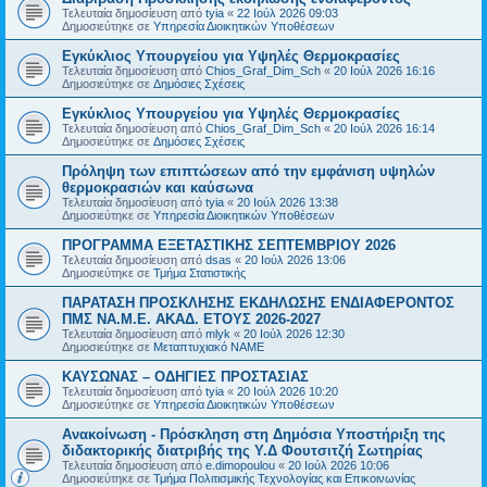
Τελευταία δημοσίευση από
tyia
«
22 Ιούλ 2026 09:03
Δημοσιεύτηκε σε
Υπηρεσία Διοικητικών Υποθέσεων
Εγκύκλιος Υπουργείου για Υψηλές Θερμοκρασίες
Τελευταία δημοσίευση από
Chios_Graf_Dim_Sch
«
20 Ιούλ 2026 16:16
Δημοσιεύτηκε σε
Δημόσιες Σχέσεις
Εγκύκλιος Υπουργείου για Υψηλές Θερμοκρασίες
Τελευταία δημοσίευση από
Chios_Graf_Dim_Sch
«
20 Ιούλ 2026 16:14
Δημοσιεύτηκε σε
Δημόσιες Σχέσεις
Πρόληψη των επιπτώσεων από την εμφάνιση υψηλών
θερμοκρασιών και καύσωνα
Τελευταία δημοσίευση από
tyia
«
20 Ιούλ 2026 13:38
Δημοσιεύτηκε σε
Υπηρεσία Διοικητικών Υποθέσεων
ΠΡΟΓΡΑΜΜΑ ΕΞΕΤΑΣΤΙΚΗΣ ΣΕΠΤΕΜΒΡΙΟΥ 2026
Τελευταία δημοσίευση από
dsas
«
20 Ιούλ 2026 13:06
Δημοσιεύτηκε σε
Τμήμα Στατιστικής
ΠΑΡΑΤΑΣΗ ΠΡΟΣΚΛΗΣΗΣ ΕΚΔΗΛΩΣΗΣ ΕΝΔΙΑΦΕΡΟΝΤΟΣ
ΠΜΣ ΝΑ.Μ.Ε. ΑΚΑΔ. ΕΤΟΥΣ 2026-2027
Τελευταία δημοσίευση από
mlyk
«
20 Ιούλ 2026 12:30
Δημοσιεύτηκε σε
Μεταπτυχιακό ΝΑΜΕ
ΚΑΥΣΩΝΑΣ – ΟΔΗΓΙΕΣ ΠΡΟΣΤΑΣΙΑΣ
Τελευταία δημοσίευση από
tyia
«
20 Ιούλ 2026 10:20
Δημοσιεύτηκε σε
Υπηρεσία Διοικητικών Υποθέσεων
Ανακοίνωση - Πρόσκληση στη Δημόσια Υποστήριξη της
διδακτορικής διατριβής της Υ.Δ Φουτσιτζή Σωτηρίας
Τελευταία δημοσίευση από
e.dimopoulou
«
20 Ιούλ 2026 10:06
Δημοσιεύτηκε σε
Τμήμα Πολιτισμικής Τεχνολογίας και Επικοινωνίας