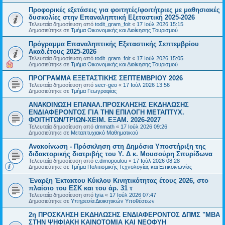
Προφορικές εξετάσεις για φοιτητές/φοιτήτριες με μαθησιακές
δυσκολίες στην Επαναληπτική Εξεταστική 2025-2026
Τελευταία δημοσίευση από
todit_gram_foit
«
17 Ιούλ 2026 15:15
Δημοσιεύτηκε σε
Τμήμα Οικονομικής και Διοίκησης Τουρισμού
Πρόγραμμα Επαναληπτικής Εξεταστικής Σεπτεμβρίου
Ακαδ.έτους 2025-2026
Τελευταία δημοσίευση από
todit_gram_foit
«
17 Ιούλ 2026 15:05
Δημοσιεύτηκε σε
Τμήμα Οικονομικής και Διοίκησης Τουρισμού
ΠΡΟΓΡΑΜΜΑ ΕΞΕΤΑΣΤΙΚΗΣ ΣΕΠΤΕΜΒΡΙΟΥ 2026
Τελευταία δημοσίευση από
secr-geo
«
17 Ιούλ 2026 13:56
Δημοσιεύτηκε σε
Τμήμα Γεωγραφίας
ΑΝΑΚΟΙΝΩΣΗ ΕΠΑΝΑΛ.ΠΡΟΣΚΛΗΣΗΣ ΕΚΔΗΛΩΣΗΣ
ΕΝΔΙΑΦΕΡΟΝΤΟΣ ΓΙΑ ΤΗΝ ΕΠΙΛΟΓΗ ΜΕΤΑΠΤΥΧ.
ΦΟΙΤΗΤΩΝ/ΤΡΙΩΝ-ΧΕΙΜ. ΕΞΑΜ. 2026-2027
Τελευταία δημοσίευση από
dmmath
«
17 Ιούλ 2026 09:26
Δημοσιεύτηκε σε
Μεταπτυχιακό Μαθηματικού
Ανακοίνωση - Πρόσκληση στη Δημόσια Υποστήριξη της
διδακτορικής διατριβής του Υ. Δ κ. Μουσούρη Σπυρίδωνα
Τελευταία δημοσίευση από
e.dimopoulou
«
17 Ιούλ 2026 08:28
Δημοσιεύτηκε σε
Τμήμα Πολιτισμικής Τεχνολογίας και Επικοινωνίας
Έναρξη Έκτακτου Κύκλου Κινητικότητας έτους 2026, στο
πλαίσιο του ΕΣΚ και του άρ. 31 τ
Τελευταία δημοσίευση από
tyia
«
17 Ιούλ 2026 07:47
Δημοσιεύτηκε σε
Υπηρεσία Διοικητικών Υποθέσεων
2η ΠΡΟΣΚΛΗΣΗ ΕΚΔΗΛΩΣΗΣ ΕΝΔΙΑΦΕΡΟΝΤΟΣ ΔΠΜΣ "ΜΒΑ
ΣΤΗΝ ΨΗΦΙΑΚΗ ΚΑΙΝΟΤΟΜΙΑ ΚΑΙ ΝΕΟΦΥΗ