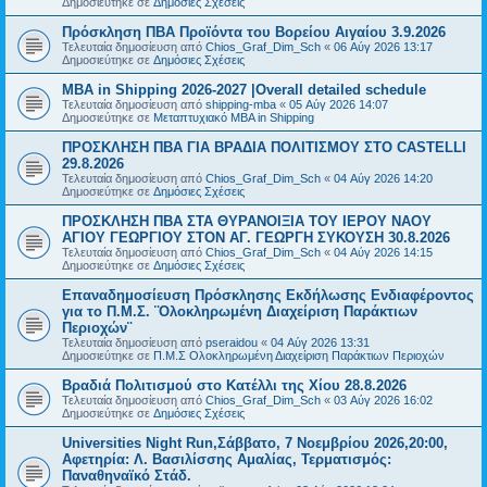
Δημοσιεύτηκε σε
Δημόσιες Σχέσεις
Πρόσκληση ΠΒΑ Προϊόντα του Βορείου Αιγαίου 3.9.2026
Τελευταία δημοσίευση από
Chios_Graf_Dim_Sch
«
06 Αύγ 2026 13:17
Δημοσιεύτηκε σε
Δημόσιες Σχέσεις
MBA in Shipping 2026-2027 |Overall detailed schedule
Τελευταία δημοσίευση από
shipping-mba
«
05 Αύγ 2026 14:07
Δημοσιεύτηκε σε
Μεταπτυχιακό MBA in Shipping
ΠΡΟΣΚΛΗΣΗ ΠΒΑ ΓΙΑ ΒΡΑΔΙΑ ΠΟΛΙΤΙΣΜΟΥ ΣΤΟ CASTELLI
29.8.2026
Τελευταία δημοσίευση από
Chios_Graf_Dim_Sch
«
04 Αύγ 2026 14:20
Δημοσιεύτηκε σε
Δημόσιες Σχέσεις
ΠΡΟΣΚΛΗΣΗ ΠΒΑ ΣΤΑ ΘΥΡΑΝΟΙΞΙΑ ΤΟΥ ΙΕΡΟΥ ΝΑΟΥ
ΑΓΙΟΥ ΓΕΩΡΓΙΟΥ ΣΤΟΝ ΑΓ. ΓΕΩΡΓΗ ΣΥΚΟΥΣΗ 30.8.2026
Τελευταία δημοσίευση από
Chios_Graf_Dim_Sch
«
04 Αύγ 2026 14:15
Δημοσιεύτηκε σε
Δημόσιες Σχέσεις
Επαναδημοσίευση Πρόσκλησης Εκδήλωσης Ενδιαφέροντος
για το Π.Μ.Σ. ¨Ολοκληρωμένη Διαχείριση Παράκτιων
Περιοχών¨
Τελευταία δημοσίευση από
pseraidou
«
04 Αύγ 2026 13:31
Δημοσιεύτηκε σε
Π.Μ.Σ Ολοκληρωμένη Διαχείριση Παράκτιων Περιοχών
Βραδιά Πολιτισμού στο Κατέλλι της Χίου 28.8.2026
Τελευταία δημοσίευση από
Chios_Graf_Dim_Sch
«
03 Αύγ 2026 16:02
Δημοσιεύτηκε σε
Δημόσιες Σχέσεις
Universities Night Run,Σάββατο, 7 Νοεμβρίου 2026,20:00,
Αφετηρία: Λ. Βασιλίσσης Αμαλίας, Τερματισμός:
Παναθηναϊκό Στάδ.