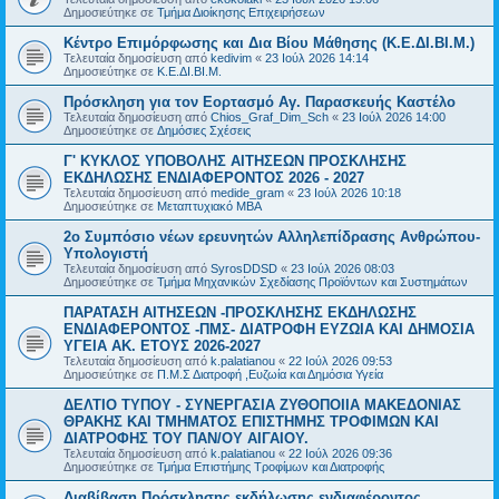
Δημοσιεύτηκε σε
Τμήμα Διοίκησης Επιχειρήσεων
Κέντρο Επιμόρφωσης και Δια Βίου Μάθησης (Κ.Ε.ΔΙ.ΒΙ.Μ.)
Τελευταία δημοσίευση από
kedivim
«
23 Ιούλ 2026 14:14
Δημοσιεύτηκε σε
Κ.Ε.ΔΙ.ΒΙ.Μ.
Πρόσκληση για τον Εορτασμό Αγ. Παρασκευής Καστέλο
Τελευταία δημοσίευση από
Chios_Graf_Dim_Sch
«
23 Ιούλ 2026 14:00
Δημοσιεύτηκε σε
Δημόσιες Σχέσεις
Γ' ΚΥΚΛΟΣ ΥΠΟΒΟΛΗΣ ΑΙΤΗΣΕΩΝ ΠΡΟΣΚΛΗΣΗΣ
ΕΚΔΗΛΩΣΗΣ ΕΝΔΙΑΦΕΡΟΝΤΟΣ 2026 - 2027
Τελευταία δημοσίευση από
medide_gram
«
23 Ιούλ 2026 10:18
Δημοσιεύτηκε σε
Μεταπτυχιακό MBA
2ο Συμπόσιο νέων ερευνητών Αλληλεπίδρασης Ανθρώπου-
Υπολογιστή
Τελευταία δημοσίευση από
SyrosDDSD
«
23 Ιούλ 2026 08:03
Δημοσιεύτηκε σε
Τμήμα Μηχανικών Σχεδίασης Προϊόντων και Συστημάτων
ΠΑΡΑΤΑΣΗ ΑΙΤΗΣΕΩΝ -ΠΡΟΣΚΛΗΣΗΣ ΕΚΔΗΛΩΣΗΣ
ΕΝΔΙΑΦΕΡΟΝΤΟΣ -ΠΜΣ- ΔΙΑΤΡΟΦΗ ΕΥΖΩΙΑ ΚΑΙ ΔΗΜΟΣΙΑ
ΥΓΕΙΑ AK. ETOYΣ 2026-2027
Τελευταία δημοσίευση από
k.palatianou
«
22 Ιούλ 2026 09:53
Δημοσιεύτηκε σε
Π.Μ.Σ Διατροφή ,Ευζωία και Δημόσια Υγεία
ΔΕΛΤΙΟ ΤΥΠΟΥ - ΣΥΝΕΡΓΑΣΙΑ ΖΥΘΟΠΟΙΙΑ ΜΑΚΕΔΟΝΙΑΣ
ΘΡΑΚΗΣ ΚΑΙ ΤΜΗΜΑΤΟΣ ΕΠΙΣΤΗΜΗΣ ΤΡΟΦΙΜΩΝ ΚΑΙ
ΔΙΑΤΡΟΦΗΣ ΤΟΥ ΠΑΝ/ΟΥ ΑΙΓΑΙΟΥ.
Τελευταία δημοσίευση από
k.palatianou
«
22 Ιούλ 2026 09:36
Δημοσιεύτηκε σε
Τμήμα Επιστήμης Τροφίμων και Διατροφής
Διαβίβαση Πρόσκλησης εκδήλωσης ενδιαφέροντος