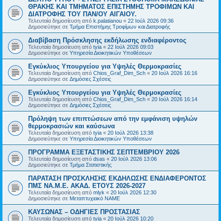
ΘΡΑΚΗΣ ΚΑΙ ΤΜΗΜΑΤΟΣ ΕΠΙΣΤΗΜΗΣ ΤΡΟΦΙΜΩΝ ΚΑΙ
ΔΙΑΤΡΟΦΗΣ ΤΟΥ ΠΑΝ/ΟΥ ΑΙΓΑΙΟΥ.
Τελευταία δημοσίευση από
k.palatianou
«
22 Ιούλ 2026 09:36
Δημοσιεύτηκε σε
Τμήμα Επιστήμης Τροφίμων και Διατροφής
Διαβίβαση Πρόσκλησης εκδήλωσης ενδιαφέροντος
Τελευταία δημοσίευση από
tyia
«
22 Ιούλ 2026 09:03
Δημοσιεύτηκε σε
Υπηρεσία Διοικητικών Υποθέσεων
Εγκύκλιος Υπουργείου για Υψηλές Θερμοκρασίες
Τελευταία δημοσίευση από
Chios_Graf_Dim_Sch
«
20 Ιούλ 2026 16:16
Δημοσιεύτηκε σε
Δημόσιες Σχέσεις
Εγκύκλιος Υπουργείου για Υψηλές Θερμοκρασίες
Τελευταία δημοσίευση από
Chios_Graf_Dim_Sch
«
20 Ιούλ 2026 16:14
Δημοσιεύτηκε σε
Δημόσιες Σχέσεις
Πρόληψη των επιπτώσεων από την εμφάνιση υψηλών
θερμοκρασιών και καύσωνα
Τελευταία δημοσίευση από
tyia
«
20 Ιούλ 2026 13:38
Δημοσιεύτηκε σε
Υπηρεσία Διοικητικών Υποθέσεων
ΠΡΟΓΡΑΜΜΑ ΕΞΕΤΑΣΤΙΚΗΣ ΣΕΠΤΕΜΒΡΙΟΥ 2026
Τελευταία δημοσίευση από
dsas
«
20 Ιούλ 2026 13:06
Δημοσιεύτηκε σε
Τμήμα Στατιστικής
ΠΑΡΑΤΑΣΗ ΠΡΟΣΚΛΗΣΗΣ ΕΚΔΗΛΩΣΗΣ ΕΝΔΙΑΦΕΡΟΝΤΟΣ
ΠΜΣ ΝΑ.Μ.Ε. ΑΚΑΔ. ΕΤΟΥΣ 2026-2027
Τελευταία δημοσίευση από
mlyk
«
20 Ιούλ 2026 12:30
Δημοσιεύτηκε σε
Μεταπτυχιακό ΝΑΜΕ
ΚΑΥΣΩΝΑΣ – ΟΔΗΓΙΕΣ ΠΡΟΣΤΑΣΙΑΣ
Τελευταία δημοσίευση από
tyia
«
20 Ιούλ 2026 10:20