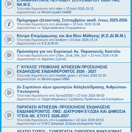
ΕΠΑΝΑΛΗΠΤΙΚΗΣ ΠΕΡΙΟΔΟΥ ΣΕΠΤΕΜΒΡΙΟΥ 2026- ΠΜΣ
ΝΑ.Μ.Ε.
Τελευταία δημοσίευση από
mlyk
«
23 Ιούλ 2026 15:13
Δημοσιεύτηκε σε
Μεταπτυχιακό ΝΑΜΕ
Πρόγραμμα εξεταστικής Σεπτεμβρίου ακαδ. έτους 2025-2026
Τελευταία δημοσίευση από
ekokolaki
«
23 Ιούλ 2026 15:06
Δημοσιεύτηκε σε
Τμήμα Διοίκησης Επιχειρήσεων
Κέντρο Επιμόρφωσης και Δια Βίου Μάθησης (Κ.Ε.ΔΙ.ΒΙ.Μ.)
Τελευταία δημοσίευση από
kedivim
«
23 Ιούλ 2026 14:14
Δημοσιεύτηκε σε
Κ.Ε.ΔΙ.ΒΙ.Μ.
Πρόσκληση για τον Εορτασμό Αγ. Παρασκευής Καστέλο
Τελευταία δημοσίευση από
Chios_Graf_Dim_Sch
«
23 Ιούλ 2026 14:00
Δημοσιεύτηκε σε
Δημόσιες Σχέσεις
Γ' ΚΥΚΛΟΣ ΥΠΟΒΟΛΗΣ ΑΙΤΗΣΕΩΝ ΠΡΟΣΚΛΗΣΗΣ
ΕΚΔΗΛΩΣΗΣ ΕΝΔΙΑΦΕΡΟΝΤΟΣ 2026 - 2027
Τελευταία δημοσίευση από
medide_gram
«
23 Ιούλ 2026 10:18
Δημοσιεύτηκε σε
Μεταπτυχιακό MBA
2ο Συμπόσιο νέων ερευνητών Αλληλεπίδρασης Ανθρώπου-
Υπολογιστή
Τελευταία δημοσίευση από
SyrosDDSD
«
23 Ιούλ 2026 08:03
Δημοσιεύτηκε σε
Τμήμα Μηχανικών Σχεδίασης Προϊόντων και Συστημάτων
ΠΑΡΑΤΑΣΗ ΑΙΤΗΣΕΩΝ -ΠΡΟΣΚΛΗΣΗΣ ΕΚΔΗΛΩΣΗΣ
ΕΝΔΙΑΦΕΡΟΝΤΟΣ -ΠΜΣ- ΔΙΑΤΡΟΦΗ ΕΥΖΩΙΑ ΚΑΙ ΔΗΜΟΣΙΑ
ΥΓΕΙΑ AK. ETOYΣ 2026-2027
Τελευταία δημοσίευση από
k.palatianou
«
22 Ιούλ 2026 09:53
Δημοσιεύτηκε σε
Π.Μ.Σ Διατροφή ,Ευζωία και Δημόσια Υγεία
ΔΕΛΤΙΟ ΤΥΠΟΥ - ΣΥΝΕΡΓΑΣΙΑ ΖΥΘΟΠΟΙΙΑ ΜΑΚΕΔΟΝΙΑΣ