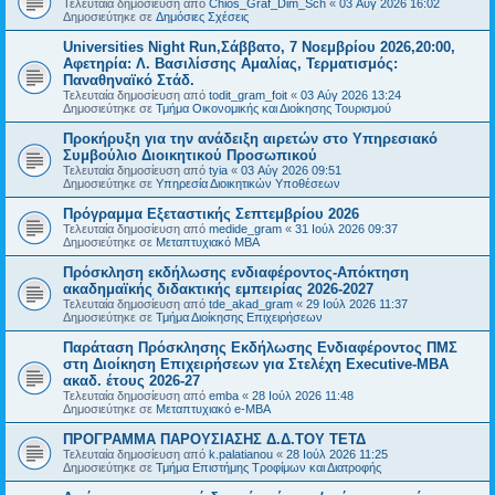
Τελευταία δημοσίευση από
Chios_Graf_Dim_Sch
«
03 Αύγ 2026 16:02
Δημοσιεύτηκε σε
Δημόσιες Σχέσεις
Universities Night Run,Σάββατο, 7 Νοεμβρίου 2026,20:00,
Αφετηρία: Λ. Βασιλίσσης Αμαλίας, Τερματισμός:
Παναθηναϊκό Στάδ.
Τελευταία δημοσίευση από
todit_gram_foit
«
03 Αύγ 2026 13:24
Δημοσιεύτηκε σε
Τμήμα Οικονομικής και Διοίκησης Τουρισμού
Προκήρυξη για την ανάδειξη αιρετών στο Υπηρεσιακό
Συμβούλιο Διοικητικού Προσωπικού
Τελευταία δημοσίευση από
tyia
«
03 Αύγ 2026 09:51
Δημοσιεύτηκε σε
Υπηρεσία Διοικητικών Υποθέσεων
Πρόγραμμα Εξεταστικής Σεπτεμβρίου 2026
Τελευταία δημοσίευση από
medide_gram
«
31 Ιούλ 2026 09:37
Δημοσιεύτηκε σε
Μεταπτυχιακό MBA
Πρόσκληση εκδήλωσης ενδιαφέροντος-Απόκτηση
ακαδημαϊκής διδακτικής εμπειρίας 2026-2027
Τελευταία δημοσίευση από
tde_akad_gram
«
29 Ιούλ 2026 11:37
Δημοσιεύτηκε σε
Τμήμα Διοίκησης Επιχειρήσεων
Παράταση Πρόσκλησης Εκδήλωσης Ενδιαφέροντος ΠΜΣ
στη Διοίκηση Επιχειρήσεων για Στελέχη Executive-MBΑ
ακαδ. έτους 2026-27
Τελευταία δημοσίευση από
emba
«
28 Ιούλ 2026 11:48
Δημοσιεύτηκε σε
Μεταπτυχιακό e-MBA
ΠΡΟΓΡΑΜΜΑ ΠΑΡΟΥΣΙΑΣΗΣ Δ.Δ.ΤΟΥ ΤΕΤΔ
Τελευταία δημοσίευση από
k.palatianou
«
28 Ιούλ 2026 11:25
Δημοσιεύτηκε σε
Τμήμα Επιστήμης Τροφίμων και Διατροφής