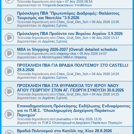
Τελευταία δημοσίευση από
tyia
«
07 Αύγ 2026 08:54
Δημοσιεύτηκε σε
Υπηρεσία Διοικητικών Υποθέσεων
Πρόσκληση ΠΒΑ "Πρωτοπόρες Διαδρομές: Θαλάσσιος
Τουρισμός και Ναυτιλία "3.9.2026
Τελευταία δημοσίευση από
Chios_Graf_Dim_Sch
«
06 Αύγ 2026 13:35
Δημοσιεύτηκε σε
Δημόσιες Σχέσεις
Πρόσκληση ΠΒΑ Προϊόντα του Βορείου Αιγαίου 3.9.2026
Τελευταία δημοσίευση από
Chios_Graf_Dim_Sch
«
06 Αύγ 2026 13:17
Δημοσιεύτηκε σε
Δημόσιες Σχέσεις
MBA in Shipping 2026-2027 |Overall detailed schedule
Τελευταία δημοσίευση από
shipping-mba
«
05 Αύγ 2026 14:07
Δημοσιεύτηκε σε
Μεταπτυχιακό MBA in Shipping
ΠΡΟΣΚΛΗΣΗ ΠΒΑ ΓΙΑ ΒΡΑΔΙΑ ΠΟΛΙΤΙΣΜΟΥ ΣΤΟ CASTELLI
29.8.2026
Τελευταία δημοσίευση από
Chios_Graf_Dim_Sch
«
04 Αύγ 2026 14:20
Δημοσιεύτηκε σε
Δημόσιες Σχέσεις
ΠΡΟΣΚΛΗΣΗ ΠΒΑ ΣΤΑ ΘΥΡΑΝΟΙΞΙΑ ΤΟΥ ΙΕΡΟΥ ΝΑΟΥ
ΑΓΙΟΥ ΓΕΩΡΓΙΟΥ ΣΤΟΝ ΑΓ. ΓΕΩΡΓΗ ΣΥΚΟΥΣΗ 30.8.2026
Τελευταία δημοσίευση από
Chios_Graf_Dim_Sch
«
04 Αύγ 2026 14:15
Δημοσιεύτηκε σε
Δημόσιες Σχέσεις
Επαναδημοσίευση Πρόσκλησης Εκδήλωσης Ενδιαφέροντος
για το Π.Μ.Σ. ¨Ολοκληρωμένη Διαχείριση Παράκτιων
Περιοχών¨
Τελευταία δημοσίευση από
pseraidou
«
04 Αύγ 2026 13:31
Δημοσιεύτηκε σε
Π.Μ.Σ Ολοκληρωμένη Διαχείριση Παράκτιων Περιοχών
Βραδιά Πολιτισμού στο Κατέλλι της Χίου 28.8.2026