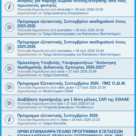
Αιτήσεις για παροχή δωρεάν σίτισης/στέγασης από τους
πρωτοετείς φοιτητές
Τελευταία δημοσίευση από
ekokolaki
«
28 Ιούλ 2026 10:42
Δημοσιεύτηκε σε
Τμήμα Διοίκησης Επιχειρήσεων
Πρόγραμμα εξεταστικής Σεπτεμβρίου ακαδημαϊκού έτους
2025-2026
Τελευταία δημοσίευση από
pseraidou
«
28 Ιούλ 2026 10:42
Δημοσιεύτηκε σε
Τμήμα Ωκεανογραφίας και Θαλασσίων Βιοεπιστημών
Πρόγραμμα εξεταστικής Σεπτεμβρίου ακαδημαϊκού έτους
2025-2026
Τελευταία δημοσίευση από
pseraidou
«
28 Ιούλ 2026 10:40
Δημοσιεύτηκε σε
Τμήμα Ωκεανογραφίας και Θαλασσίων Βιοεπιστημών
Πρόσκληση Υποβολής Υποψηφιοτήτων "Απόκτηση
Ακαδημαϊκής Διδακτικής Εμπειρίας 2026-2027"
Τελευταία δημοσίευση από
dsas
«
27 Ιούλ 2026 15:06
Δημοσιεύτηκε σε
Τμήμα Στατιστικής
Πρόγραμμα Εξεταστικής Σεπτεμβρίου 2026 - ΠΜΣ Ο.ΔΙ.Μ.
Τελευταία δημοσίευση από
odim_gram
«
27 Ιούλ 2026 10:34
Δημοσιεύτηκε σε
Μεταπτυχιακό ΟΔΙΜ
Διαβίβαση προκήρυξης για 1 θέση μέλους ΣΑΠ της ΕΘΑΑΕ
Τελευταία δημοσίευση από
tyia
«
27 Ιούλ 2026 07:16
Δημοσιεύτηκε σε
Υπηρεσία Διοικητικών Υποθέσεων
Πρόγραμμα εξεταστικής Σεπτεμβρίου 2026
Τελευταία δημοσίευση από
k.vlatta
«
24 Ιούλ 2026 13:23
Δημοσιεύτηκε σε
Τμήμα Ναυτιλίας
ΟΡΘΗ ΕΠΑΝΑΛΗΨΗ-ΤΕΛΙΚΟ ΠΡΟΓΡΑΜΜΑ ΕΞΕΤΑΣΕΩΝ