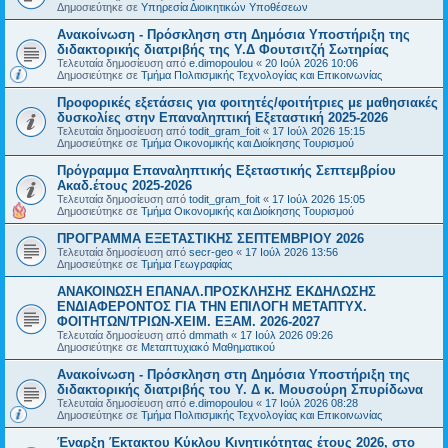
Δημοσιεύτηκε σε
Υπηρεσία Διοικητικών Υποθέσεων
Ανακοίνωση - Πρόσκληση στη Δημόσια Υποστήριξη της
διδακτορικής διατριβής της Υ.Δ Φουτσιτζή Σωτηρίας
Τελευταία δημοσίευση από
e.dimopoulou
«
20 Ιούλ 2026 10:06
Δημοσιεύτηκε σε
Τμήμα Πολιτισμικής Τεχνολογίας και Επικοινωνίας
Προφορικές εξετάσεις για φοιτητές/φοιτήτριες με μαθησιακές
δυσκολίες στην Επαναληπτική Εξεταστική 2025-2026
Τελευταία δημοσίευση από
todit_gram_foit
«
17 Ιούλ 2026 15:15
Δημοσιεύτηκε σε
Τμήμα Οικονομικής και Διοίκησης Τουρισμού
Πρόγραμμα Επαναληπτικής Εξεταστικής Σεπτεμβρίου
Ακαδ.έτους 2025-2026
Τελευταία δημοσίευση από
todit_gram_foit
«
17 Ιούλ 2026 15:05
Δημοσιεύτηκε σε
Τμήμα Οικονομικής και Διοίκησης Τουρισμού
ΠΡΟΓΡΑΜΜΑ ΕΞΕΤΑΣΤΙΚΗΣ ΣΕΠΤΕΜΒΡΙΟΥ 2026
Τελευταία δημοσίευση από
secr-geo
«
17 Ιούλ 2026 13:56
Δημοσιεύτηκε σε
Τμήμα Γεωγραφίας
ΑΝΑΚΟΙΝΩΣΗ ΕΠΑΝΑΛ.ΠΡΟΣΚΛΗΣΗΣ ΕΚΔΗΛΩΣΗΣ
ΕΝΔΙΑΦΕΡΟΝΤΟΣ ΓΙΑ ΤΗΝ ΕΠΙΛΟΓΗ ΜΕΤΑΠΤΥΧ.
ΦΟΙΤΗΤΩΝ/ΤΡΙΩΝ-ΧΕΙΜ. ΕΞΑΜ. 2026-2027
Τελευταία δημοσίευση από
dmmath
«
17 Ιούλ 2026 09:26
Δημοσιεύτηκε σε
Μεταπτυχιακό Μαθηματικού
Ανακοίνωση - Πρόσκληση στη Δημόσια Υποστήριξη της
διδακτορικής διατριβής του Υ. Δ κ. Μουσούρη Σπυρίδωνα
Τελευταία δημοσίευση από
e.dimopoulou
«
17 Ιούλ 2026 08:28
Δημοσιεύτηκε σε
Τμήμα Πολιτισμικής Τεχνολογίας και Επικοινωνίας
Έναρξη Έκτακτου Κύκλου Κινητικότητας έτους 2026, στο