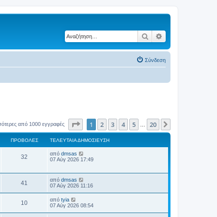
Αναζήτηση
Ειδική αναζήτηση
Σύνδεση
Σελίδα
1
από
20
1
2
3
4
5
20
Επόμενη
σότερες από 1000 εγγραφές
…
ΠΡΟΒΟΛΈΣ
ΤΕΛΕΥΤΑΊΑ ΔΗΜΟΣΊΕΥΣΗ
Τ
από
dmsas
Π
32
ε
07 Αύγ 2026 17:49
λ
ρ
ε
υ
Τ
από
dmsas
ο
Π
τ
41
ε
07 Αύγ 2026 11:16
α
λ
β
ί
ρ
ε
Τ
α
από
tyia
Π
10
υ
ε
δ
07 Αύγ 2026 08:54
ο
ο
τ
λ
η
α
ρ
ε
μ