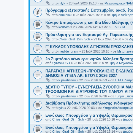
από
mlyk
»
23 Ιούλ 2026 15:13
» σε
Μεταπτυχιακό ΝΑΜ
Πρόγραμμα εξεταστικής Σεπτεμβρίου ακαδ. έτο
από
ekokolaki
»
23 Ιούλ 2026 15:06
» σε
Τμήμα Διοίκησ
Κέντρο Επιμόρφωσης και Δια Βίου Μάθησης (Κ.
από
kedivim
»
23 Ιούλ 2026 14:14
» σε
Κ.Ε.ΔΙ.ΒΙ.Μ.
Πρόσκληση για τον Εορτασμό Αγ. Παρασκευής
από
Chios_Graf_Dim_Sch
»
23 Ιούλ 2026 14:00
» σε
Δη
Γ' ΚΥΚΛΟΣ ΥΠΟΒΟΛΗΣ ΑΙΤΗΣΕΩΝ ΠΡΟΣΚΛΗΣΗ
από
medide_gram
»
23 Ιούλ 2026 10:18
» σε
Μεταπτυχι
2ο Συμπόσιο νέων ερευνητών Αλληλεπίδρασ
από
SyrosDDSD
»
23 Ιούλ 2026 08:03
» σε
Τμήμα Μηχανικώ
ΠΑΡΑΤΑΣΗ ΑΙΤΗΣΕΩΝ -ΠΡΟΣΚΛΗΣΗΣ ΕΚΔΗΛΩΣ
ΔΗΜΟΣΙΑ ΥΓΕΙΑ AK. ETOYΣ 2026-2027
από
k.palatianou
»
22 Ιούλ 2026 09:53
» σε
Π.Μ.Σ Διατρο
ΔΕΛΤΙΟ ΤΥΠΟΥ - ΣΥΝΕΡΓΑΣΙΑ ΖΥΘΟΠΟΙΙΑ Μ
ΤΡΟΦΙΜΩΝ ΚΑΙ ΔΙΑΤΡΟΦΗΣ ΤΟΥ ΠΑΝ/ΟΥ ΑΙΓΑ
από
k.palatianou
»
22 Ιούλ 2026 09:36
» σε
Τμήμα Επιστ
Διαβίβαση Πρόσκλησης εκδήλωσης ενδιαφέρο
από
tyia
»
22 Ιούλ 2026 09:03
» σε
Υπηρεσία Διοικητικ
Εγκύκλιος Υπουργείου για Υψηλές Θερμοκρασ
από
Chios_Graf_Dim_Sch
»
20 Ιούλ 2026 16:16
» σε
Δημόσι
Εγκύκλιος Υπουργείου για Υψηλές Θερμοκρασ
από
Chios_Graf_Dim_Sch
»
20 Ιούλ 2026 16:14
» σε
Δημόσι