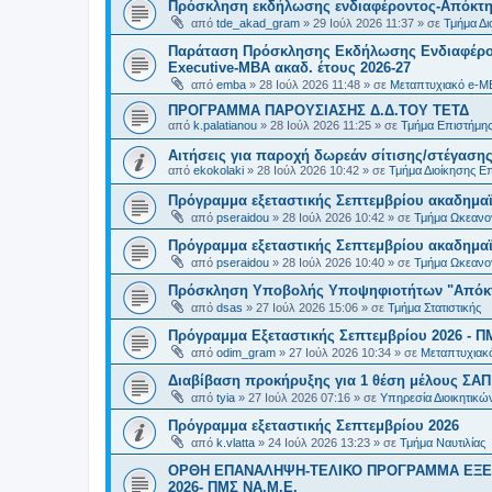
Πρόσκληση εκδήλωσης ενδιαφέροντος-Απόκτησ
από
tde_akad_gram
»
29 Ιούλ 2026 11:37
» σε
Τμήμα Δι
Παράταση Πρόσκλησης Εκδήλωσης Ενδιαφέρον
Executive-MBΑ ακαδ. έτους 2026-27
από
emba
»
28 Ιούλ 2026 11:48
» σε
Μεταπτυχιακό e-M
ΠΡΟΓΡΑΜΜΑ ΠΑΡΟΥΣΙΑΣΗΣ Δ.Δ.ΤΟΥ ΤΕΤΔ
από
k.palatianou
»
28 Ιούλ 2026 11:25
» σε
Τμήμα Επιστήμης
Αιτήσεις για παροχή δωρεάν σίτισης/στέγασης
από
ekokolaki
»
28 Ιούλ 2026 10:42
» σε
Τμήμα Διοίκησης Ε
Πρόγραμμα εξεταστικής Σεπτεμβρίου ακαδημαϊ
από
pseraidou
»
28 Ιούλ 2026 10:42
» σε
Τμήμα Ωκεανο
Πρόγραμμα εξεταστικής Σεπτεμβρίου ακαδημαϊ
από
pseraidou
»
28 Ιούλ 2026 10:40
» σε
Τμήμα Ωκεανο
Πρόσκληση Υποβολής Υποψηφιοτήτων "Απόκτη
από
dsas
»
27 Ιούλ 2026 15:06
» σε
Τμήμα Στατιστικής
Πρόγραμμα Εξεταστικής Σεπτεμβρίου 2026 - Π
από
odim_gram
»
27 Ιούλ 2026 10:34
» σε
Μεταπτυχιακ
Διαβίβαση προκήρυξης για 1 θέση μέλους ΣΑ
από
tyia
»
27 Ιούλ 2026 07:16
» σε
Υπηρεσία Διοικητικ
Πρόγραμμα εξεταστικής Σεπτεμβρίου 2026
από
k.vlatta
»
24 Ιούλ 2026 13:23
» σε
Τμήμα Ναυτιλίας
ΟΡΘΗ ΕΠΑΝΑΛΗΨΗ-ΤΕΛΙΚΟ ΠΡΟΓΡΑΜΜΑ ΕΞΕ
2026- ΠΜΣ ΝΑ.Μ.Ε.