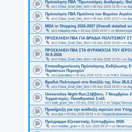
Πρόσκληση ΠΒΑ "Πρωτοπόρες Διαδρομές: Θαλά
από
Chios_Graf_Dim_Sch
»
06 Αύγ 2026 13:35
» σε
Δη
Πρόσκληση ΠΒΑ Προϊόντα του Βορείου Αιγαίου
από
Chios_Graf_Dim_Sch
»
06 Αύγ 2026 13:17
» σε
Δη
MBA in Shipping 2026-2027 |Overall detailed s
από
shipping-mba
»
05 Αύγ 2026 14:07
» σε
Μεταπτυχια
ΠΡΟΣΚΛΗΣΗ ΠΒΑ ΓΙΑ ΒΡΑΔΙΑ ΠΟΛΙΤΙΣΜΟΥ ΣΤΟ
από
Chios_Graf_Dim_Sch
»
04 Αύγ 2026 14:20
» σε
Δη
ΠΡΟΣΚΛΗΣΗ ΠΒΑ ΣΤΑ ΘΥΡΑΝΟΙΞΙΑ ΤΟΥ ΙΕΡΟ
30.8.2026
από
Chios_Graf_Dim_Sch
»
04 Αύγ 2026 14:15
» σε
Δη
Επαναδημοσίευση Πρόσκλησης Εκδήλωσης Ενδι
Παράκτιων Περιοχών¨
από
pseraidou
»
04 Αύγ 2026 13:31
» σε
Π.Μ.Σ Ολοκληρ
Βραδιά Πολιτισμού στο Κατέλλι της Χίου 28.8.
από
Chios_Graf_Dim_Sch
»
03 Αύγ 2026 16:02
» σε
Δη
Universities Night Run,Σάββατο, 7 Νοεμβρίου 2
Τερματισμός: Παναθηναϊκό Στάδ.
από
todit_gram_foit
»
03 Αύγ 2026 13:24
» σε
Τμήμα Οικονομ
Προκήρυξη για την ανάδειξη αιρετών στο Υπη
από
tyia
»
03 Αύγ 2026 09:51
» σε
Υπηρεσία Διοικητικ
Πρόγραμμα Εξεταστικής Σεπτεμβρίου 2026
από
medide_gram
»
31 Ιούλ 2026 09:37
» σε
Μεταπτυχι