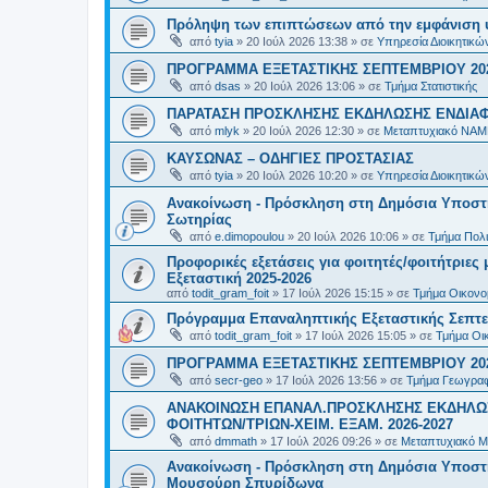
Πρόληψη των επιπτώσεων από την εμφάνιση 
από
tyia
»
20 Ιούλ 2026 13:38
» σε
Υπηρεσία Διοικητικ
ΠΡΟΓΡΑΜΜΑ ΕΞΕΤΑΣΤΙΚΗΣ ΣΕΠΤΕΜΒΡΙΟΥ 20
από
dsas
»
20 Ιούλ 2026 13:06
» σε
Τμήμα Στατιστικής
ΠΑΡΑΤΑΣΗ ΠΡΟΣΚΛΗΣΗΣ ΕΚΔΗΛΩΣΗΣ ΕΝΔΙΑΦΕ
από
mlyk
»
20 Ιούλ 2026 12:30
» σε
Μεταπτυχιακό ΝΑΜ
ΚΑΥΣΩΝΑΣ – ΟΔΗΓΙΕΣ ΠΡΟΣΤΑΣΙΑΣ
από
tyia
»
20 Ιούλ 2026 10:20
» σε
Υπηρεσία Διοικητικ
Ανακοίνωση - Πρόσκληση στη Δημόσια Υποστήρ
Σωτηρίας
από
e.dimopoulou
»
20 Ιούλ 2026 10:06
» σε
Τμήμα Πολι
Προφορικές εξετάσεις για φοιτητές/φοιτήτριε
Εξεταστική 2025-2026
από
todit_gram_foit
»
17 Ιούλ 2026 15:15
» σε
Τμήμα Οικονομ
Πρόγραμμα Επαναληπτικής Εξεταστικής Σεπτε
από
todit_gram_foit
»
17 Ιούλ 2026 15:05
» σε
Τμήμα Οικ
ΠΡΟΓΡΑΜΜΑ ΕΞΕΤΑΣΤΙΚΗΣ ΣΕΠΤΕΜΒΡΙΟΥ 20
από
secr-geo
»
17 Ιούλ 2026 13:56
» σε
Τμήμα Γεωγραφ
ΑΝΑΚΟΙΝΩΣΗ ΕΠΑΝΑΛ.ΠΡΟΣΚΛΗΣΗΣ ΕΚΔΗΛΩΣ
ΦΟΙΤΗΤΩΝ/ΤΡΙΩΝ-ΧΕΙΜ. ΕΞΑΜ. 2026-2027
από
dmmath
»
17 Ιούλ 2026 09:26
» σε
Μεταπτυχιακό Μ
Ανακοίνωση - Πρόσκληση στη Δημόσια Υποστήρι
Μουσούρη Σπυρίδωνα