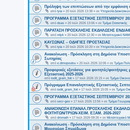
Πρόληψη των επιπτώσεων από την εμφάνιση 
από
tyia
»
20 Ιούλ 2026 13:38
» σε
Υπηρεσία Διοικητικ
ΠΡΟΓΡΑΜΜΑ ΕΞΕΤΑΣΤΙΚΗΣ ΣΕΠΤΕΜΒΡΙΟΥ 20
από
dsas
»
20 Ιούλ 2026 13:06
» σε
Τμήμα Στατιστικής
ΠΑΡΑΤΑΣΗ ΠΡΟΣΚΛΗΣΗΣ ΕΚΔΗΛΩΣΗΣ ΕΝΔΙΑΦΕ
από
mlyk
»
20 Ιούλ 2026 12:30
» σε
Μεταπτυχιακό ΝΑΜ
ΚΑΥΣΩΝΑΣ – ΟΔΗΓΙΕΣ ΠΡΟΣΤΑΣΙΑΣ
από
tyia
»
20 Ιούλ 2026 10:20
» σε
Υπηρεσία Διοικητικ
Ανακοίνωση - Πρόσκληση στη Δημόσια Υποστήρ
Σωτηρίας
από
e.dimopoulou
»
20 Ιούλ 2026 10:06
» σε
Τμήμα Πολι
Προφορικές εξετάσεις για φοιτητές/φοιτήτριε
Εξεταστική 2025-2026
από
todit_gram_foit
»
17 Ιούλ 2026 15:15
» σε
Τμήμα Οικονομ
Πρόγραμμα Επαναληπτικής Εξεταστικής Σεπτε
από
todit_gram_foit
»
17 Ιούλ 2026 15:05
» σε
Τμήμα Οικ
ΠΡΟΓΡΑΜΜΑ ΕΞΕΤΑΣΤΙΚΗΣ ΣΕΠΤΕΜΒΡΙΟΥ 20
από
secr-geo
»
17 Ιούλ 2026 13:56
» σε
Τμήμα Γεωγραφ
ΑΝΑΚΟΙΝΩΣΗ ΕΠΑΝΑΛ.ΠΡΟΣΚΛΗΣΗΣ ΕΚΔΗΛΩΣ
ΦΟΙΤΗΤΩΝ/ΤΡΙΩΝ-ΧΕΙΜ. ΕΞΑΜ. 2026-2027
από
dmmath
»
17 Ιούλ 2026 09:26
» σε
Μεταπτυχιακό Μ
Ανακοίνωση - Πρόσκληση στη Δημόσια Υποστήρι
Μουσούρη Σπυρίδωνα