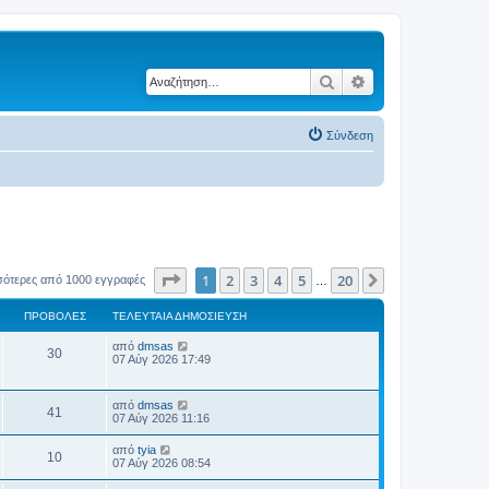
Αναζήτηση
Ειδική αναζήτηση
Σύνδεση
Σελίδα
1
από
20
1
2
3
4
5
20
Επόμενη
σότερες από 1000 εγγραφές
…
ΠΡΟΒΟΛΈΣ
ΤΕΛΕΥΤΑΊΑ ΔΗΜΟΣΊΕΥΣΗ
Τ
από
dmsas
Π
30
ε
07 Αύγ 2026 17:49
λ
ρ
ε
υ
Τ
από
dmsas
ο
Π
τ
41
ε
07 Αύγ 2026 11:16
α
λ
β
ί
ρ
ε
Τ
α
από
tyia
Π
10
υ
ε
δ
07 Αύγ 2026 08:54
ο
ο
τ
λ
η
α
ρ
ε
μ