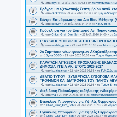
από
mlyk
»
23 Ιούλ 2026 15:13
» σε
Μεταπτυχιακό ΝΑΜ
Πρόγραμμα εξεταστικής Σεπτεμβρίου ακαδ. έτο
από
ekokolaki
»
23 Ιούλ 2026 15:06
» σε
Τμήμα Διοίκησ
Κέντρο Επιμόρφωσης και Δια Βίου Μάθησης (Κ.
από
kedivim
»
23 Ιούλ 2026 14:14
» σε
Κ.Ε.ΔΙ.ΒΙ.Μ.
Πρόσκληση για τον Εορτασμό Αγ. Παρασκευής
από
Chios_Graf_Dim_Sch
»
23 Ιούλ 2026 14:00
» σε
Δη
Γ' ΚΥΚΛΟΣ ΥΠΟΒΟΛΗΣ ΑΙΤΗΣΕΩΝ ΠΡΟΣΚΛΗΣΗ
από
medide_gram
»
23 Ιούλ 2026 10:18
» σε
Μεταπτυχι
2ο Συμπόσιο νέων ερευνητών Αλληλεπίδρασ
από
SyrosDDSD
»
23 Ιούλ 2026 08:03
» σε
Τμήμα Μηχανικώ
ΠΑΡΑΤΑΣΗ ΑΙΤΗΣΕΩΝ -ΠΡΟΣΚΛΗΣΗΣ ΕΚΔΗΛΩΣ
ΔΗΜΟΣΙΑ ΥΓΕΙΑ AK. ETOYΣ 2026-2027
από
k.palatianou
»
22 Ιούλ 2026 09:53
» σε
Π.Μ.Σ Διατρο
ΔΕΛΤΙΟ ΤΥΠΟΥ - ΣΥΝΕΡΓΑΣΙΑ ΖΥΘΟΠΟΙΙΑ Μ
ΤΡΟΦΙΜΩΝ ΚΑΙ ΔΙΑΤΡΟΦΗΣ ΤΟΥ ΠΑΝ/ΟΥ ΑΙΓΑ
από
k.palatianou
»
22 Ιούλ 2026 09:36
» σε
Τμήμα Επιστ
Διαβίβαση Πρόσκλησης εκδήλωσης ενδιαφέρο
από
tyia
»
22 Ιούλ 2026 09:03
» σε
Υπηρεσία Διοικητικ
Εγκύκλιος Υπουργείου για Υψηλές Θερμοκρασ
από
Chios_Graf_Dim_Sch
»
20 Ιούλ 2026 16:16
» σε
Δημόσι
Εγκύκλιος Υπουργείου για Υψηλές Θερμοκρασ
από
Chios_Graf_Dim_Sch
»
20 Ιούλ 2026 16:14
» σε
Δημόσι