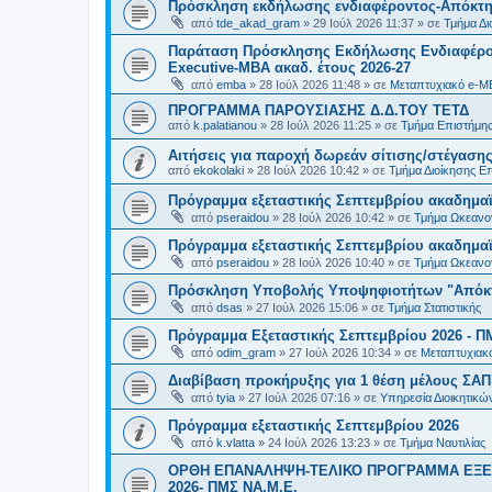
Πρόσκληση εκδήλωσης ενδιαφέροντος-Απόκτησ
από
tde_akad_gram
»
29 Ιούλ 2026 11:37
» σε
Τμήμα Δι
Παράταση Πρόσκλησης Εκδήλωσης Ενδιαφέρον
Executive-MBΑ ακαδ. έτους 2026-27
από
emba
»
28 Ιούλ 2026 11:48
» σε
Μεταπτυχιακό e-M
ΠΡΟΓΡΑΜΜΑ ΠΑΡΟΥΣΙΑΣΗΣ Δ.Δ.ΤΟΥ ΤΕΤΔ
από
k.palatianou
»
28 Ιούλ 2026 11:25
» σε
Τμήμα Επιστήμης
Αιτήσεις για παροχή δωρεάν σίτισης/στέγασης
από
ekokolaki
»
28 Ιούλ 2026 10:42
» σε
Τμήμα Διοίκησης Ε
Πρόγραμμα εξεταστικής Σεπτεμβρίου ακαδημαϊ
από
pseraidou
»
28 Ιούλ 2026 10:42
» σε
Τμήμα Ωκεανο
Πρόγραμμα εξεταστικής Σεπτεμβρίου ακαδημαϊ
από
pseraidou
»
28 Ιούλ 2026 10:40
» σε
Τμήμα Ωκεανο
Πρόσκληση Υποβολής Υποψηφιοτήτων "Απόκτη
από
dsas
»
27 Ιούλ 2026 15:06
» σε
Τμήμα Στατιστικής
Πρόγραμμα Εξεταστικής Σεπτεμβρίου 2026 - Π
από
odim_gram
»
27 Ιούλ 2026 10:34
» σε
Μεταπτυχιακ
Διαβίβαση προκήρυξης για 1 θέση μέλους ΣΑ
από
tyia
»
27 Ιούλ 2026 07:16
» σε
Υπηρεσία Διοικητικ
Πρόγραμμα εξεταστικής Σεπτεμβρίου 2026
από
k.vlatta
»
24 Ιούλ 2026 13:23
» σε
Τμήμα Ναυτιλίας
ΟΡΘΗ ΕΠΑΝΑΛΗΨΗ-ΤΕΛΙΚΟ ΠΡΟΓΡΑΜΜΑ ΕΞΕ
2026- ΠΜΣ ΝΑ.Μ.Ε.