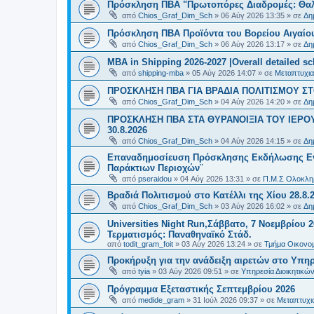
Πρόσκληση ΠΒΑ "Πρωτοπόρες Διαδρομές: Θαλά
από
Chios_Graf_Dim_Sch
»
06 Αύγ 2026 13:35
» σε
Δη
Πρόσκληση ΠΒΑ Προϊόντα του Βορείου Αιγαίου
από
Chios_Graf_Dim_Sch
»
06 Αύγ 2026 13:17
» σε
Δη
MBA in Shipping 2026-2027 |Overall detailed s
από
shipping-mba
»
05 Αύγ 2026 14:07
» σε
Μεταπτυχια
ΠΡΟΣΚΛΗΣΗ ΠΒΑ ΓΙΑ ΒΡΑΔΙΑ ΠΟΛΙΤΙΣΜΟΥ ΣΤΟ
από
Chios_Graf_Dim_Sch
»
04 Αύγ 2026 14:20
» σε
Δη
ΠΡΟΣΚΛΗΣΗ ΠΒΑ ΣΤΑ ΘΥΡΑΝΟΙΞΙΑ ΤΟΥ ΙΕΡΟ
30.8.2026
από
Chios_Graf_Dim_Sch
»
04 Αύγ 2026 14:15
» σε
Δη
Επαναδημοσίευση Πρόσκλησης Εκδήλωσης Ενδι
Παράκτιων Περιοχών¨
από
pseraidou
»
04 Αύγ 2026 13:31
» σε
Π.Μ.Σ Ολοκληρ
Βραδιά Πολιτισμού στο Κατέλλι της Χίου 28.8.
από
Chios_Graf_Dim_Sch
»
03 Αύγ 2026 16:02
» σε
Δη
Universities Night Run,Σάββατο, 7 Νοεμβρίου 2
Τερματισμός: Παναθηναϊκό Στάδ.
από
todit_gram_foit
»
03 Αύγ 2026 13:24
» σε
Τμήμα Οικονομ
Προκήρυξη για την ανάδειξη αιρετών στο Υπη
από
tyia
»
03 Αύγ 2026 09:51
» σε
Υπηρεσία Διοικητικ
Πρόγραμμα Εξεταστικής Σεπτεμβρίου 2026
από
medide_gram
»
31 Ιούλ 2026 09:37
» σε
Μεταπτυχι