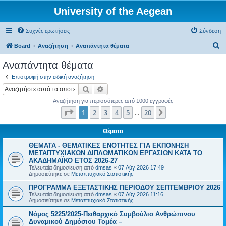
University of the Aegean
Συχνές ερωτήσεις
Σύνδεση
Α
Board
Αναζήτηση
Αναπάντητα θέματα
ν
Αναπάντητα θέματα
α
Επιστροφή στην ειδική αναζήτηση
ζ
Αναζήτηση
Ειδική αναζήτηση
ή
Αναζήτηση για περισσότερες από 1000 εγγραφές
τ
Σελίδα
1
από
20
1
2
3
4
5
20
Επόμενη
…
η
σ
Θέματα
η
ΘΕΜΑΤΑ - ΘΕΜΑΤΙΚΕΣ ΕΝΟΤΗΤΕΣ ΓΙΑ ΕΚΠΟΝΗΣΗ
ΜΕΤΑΠΤΥΧΙΑΚΩΝ ΔΙΠΛΩΜΑΤΙΚΩΝ ΕΡΓΑΣΙΩΝ ΚΑΤΑ ΤΟ
ΑΚΑΔΗΜΑΪΚΟ ΕΤΟΣ 2026-27
Τελευταία δημοσίευση από
dmsas
«
07 Αύγ 2026 17:49
Δημοσιεύτηκε σε
Μεταπτυχιακό Στατιστικής
ΠΡΟΓΡΑΜΜΑ ΕΞΕΤΑΣΤΙΚΗΣ ΠΕΡΙΟΔΟΥ ΣΕΠΤΕΜΒΡΙΟΥ 2026
Τελευταία δημοσίευση από
dmsas
«
07 Αύγ 2026 11:16
Δημοσιεύτηκε σε
Μεταπτυχιακό Στατιστικής
Νόμος 5225/2025-Πειθαρχικό Συμβούλιο Ανθρώπινου
Δυναμικού Δημόσιου Τομέα –