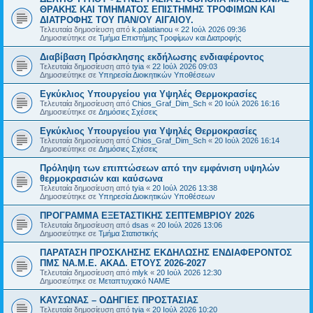
ΘΡΑΚΗΣ ΚΑΙ ΤΜΗΜΑΤΟΣ ΕΠΙΣΤΗΜΗΣ ΤΡΟΦΙΜΩΝ ΚΑΙ
ΔΙΑΤΡΟΦΗΣ ΤΟΥ ΠΑΝ/ΟΥ ΑΙΓΑΙΟΥ.
Τελευταία δημοσίευση από
k.palatianou
«
22 Ιούλ 2026 09:36
Δημοσιεύτηκε σε
Τμήμα Επιστήμης Τροφίμων και Διατροφής
Διαβίβαση Πρόσκλησης εκδήλωσης ενδιαφέροντος
Τελευταία δημοσίευση από
tyia
«
22 Ιούλ 2026 09:03
Δημοσιεύτηκε σε
Υπηρεσία Διοικητικών Υποθέσεων
Εγκύκλιος Υπουργείου για Υψηλές Θερμοκρασίες
Τελευταία δημοσίευση από
Chios_Graf_Dim_Sch
«
20 Ιούλ 2026 16:16
Δημοσιεύτηκε σε
Δημόσιες Σχέσεις
Εγκύκλιος Υπουργείου για Υψηλές Θερμοκρασίες
Τελευταία δημοσίευση από
Chios_Graf_Dim_Sch
«
20 Ιούλ 2026 16:14
Δημοσιεύτηκε σε
Δημόσιες Σχέσεις
Πρόληψη των επιπτώσεων από την εμφάνιση υψηλών
θερμοκρασιών και καύσωνα
Τελευταία δημοσίευση από
tyia
«
20 Ιούλ 2026 13:38
Δημοσιεύτηκε σε
Υπηρεσία Διοικητικών Υποθέσεων
ΠΡΟΓΡΑΜΜΑ ΕΞΕΤΑΣΤΙΚΗΣ ΣΕΠΤΕΜΒΡΙΟΥ 2026
Τελευταία δημοσίευση από
dsas
«
20 Ιούλ 2026 13:06
Δημοσιεύτηκε σε
Τμήμα Στατιστικής
ΠΑΡΑΤΑΣΗ ΠΡΟΣΚΛΗΣΗΣ ΕΚΔΗΛΩΣΗΣ ΕΝΔΙΑΦΕΡΟΝΤΟΣ
ΠΜΣ ΝΑ.Μ.Ε. ΑΚΑΔ. ΕΤΟΥΣ 2026-2027
Τελευταία δημοσίευση από
mlyk
«
20 Ιούλ 2026 12:30
Δημοσιεύτηκε σε
Μεταπτυχιακό ΝΑΜΕ
ΚΑΥΣΩΝΑΣ – ΟΔΗΓΙΕΣ ΠΡΟΣΤΑΣΙΑΣ
Τελευταία δημοσίευση από
tyia
«
20 Ιούλ 2026 10:20