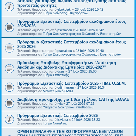
Αιτήσεις για παροχή δωρεάν σίτισης/στέγασης από τους
πρωτοετείς φοιτητές
Τελευταία δημοσίευση από
ekokolaki
«
28 Ιούλ 2026 10:42
Δημοσιεύτηκε σε
Τμήμα Διοίκησης Επιχειρήσεων
Πρόγραμμα εξεταστικής Σεπτεμβρίου ακαδημαϊκού έτους
2025-2026
Τελευταία δημοσίευση από
pseraidou
«
28 Ιούλ 2026 10:42
Δημοσιεύτηκε σε
Τμήμα Ωκεανογραφίας και Θαλασσίων Βιοεπιστημών
Πρόγραμμα εξεταστικής Σεπτεμβρίου ακαδημαϊκού έτους
2025-2026
Τελευταία δημοσίευση από
pseraidou
«
28 Ιούλ 2026 10:40
Δημοσιεύτηκε σε
Τμήμα Ωκεανογραφίας και Θαλασσίων Βιοεπιστημών
Πρόσκληση Υποβολής Υποψηφιοτήτων "Απόκτηση
Ακαδημαϊκής Διδακτικής Εμπειρίας 2026-2027"
Τελευταία δημοσίευση από
dsas
«
27 Ιούλ 2026 15:06
Δημοσιεύτηκε σε
Τμήμα Στατιστικής
Πρόγραμμα Εξεταστικής Σεπτεμβρίου 2026 - ΠΜΣ Ο.ΔΙ.Μ.
Τελευταία δημοσίευση από
odim_gram
«
27 Ιούλ 2026 10:34
Δημοσιεύτηκε σε
Μεταπτυχιακό ΟΔΙΜ
Διαβίβαση προκήρυξης για 1 θέση μέλους ΣΑΠ της ΕΘΑΑΕ
Τελευταία δημοσίευση από
tyia
«
27 Ιούλ 2026 07:16
Δημοσιεύτηκε σε
Υπηρεσία Διοικητικών Υποθέσεων
Πρόγραμμα εξεταστικής Σεπτεμβρίου 2026
Τελευταία δημοσίευση από
k.vlatta
«
24 Ιούλ 2026 13:23
Δημοσιεύτηκε σε
Τμήμα Ναυτιλίας
ΟΡΘΗ ΕΠΑΝΑΛΗΨΗ-ΤΕΛΙΚΟ ΠΡΟΓΡΑΜΜΑ ΕΞΕΤΑΣΕΩΝ