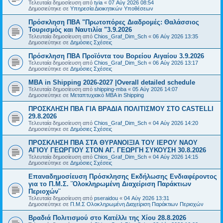
Τελευταία δημοσίευση από
tyia
«
07 Αύγ 2026 08:54
Δημοσιεύτηκε σε
Υπηρεσία Διοικητικών Υποθέσεων
Πρόσκληση ΠΒΑ "Πρωτοπόρες Διαδρομές: Θαλάσσιος
Τουρισμός και Ναυτιλία "3.9.2026
Τελευταία δημοσίευση από
Chios_Graf_Dim_Sch
«
06 Αύγ 2026 13:35
Δημοσιεύτηκε σε
Δημόσιες Σχέσεις
Πρόσκληση ΠΒΑ Προϊόντα του Βορείου Αιγαίου 3.9.2026
Τελευταία δημοσίευση από
Chios_Graf_Dim_Sch
«
06 Αύγ 2026 13:17
Δημοσιεύτηκε σε
Δημόσιες Σχέσεις
MBA in Shipping 2026-2027 |Overall detailed schedule
Τελευταία δημοσίευση από
shipping-mba
«
05 Αύγ 2026 14:07
Δημοσιεύτηκε σε
Μεταπτυχιακό MBA in Shipping
ΠΡΟΣΚΛΗΣΗ ΠΒΑ ΓΙΑ ΒΡΑΔΙΑ ΠΟΛΙΤΙΣΜΟΥ ΣΤΟ CASTELLI
29.8.2026
Τελευταία δημοσίευση από
Chios_Graf_Dim_Sch
«
04 Αύγ 2026 14:20
Δημοσιεύτηκε σε
Δημόσιες Σχέσεις
ΠΡΟΣΚΛΗΣΗ ΠΒΑ ΣΤΑ ΘΥΡΑΝΟΙΞΙΑ ΤΟΥ ΙΕΡΟΥ ΝΑΟΥ
ΑΓΙΟΥ ΓΕΩΡΓΙΟΥ ΣΤΟΝ ΑΓ. ΓΕΩΡΓΗ ΣΥΚΟΥΣΗ 30.8.2026
Τελευταία δημοσίευση από
Chios_Graf_Dim_Sch
«
04 Αύγ 2026 14:15
Δημοσιεύτηκε σε
Δημόσιες Σχέσεις
Επαναδημοσίευση Πρόσκλησης Εκδήλωσης Ενδιαφέροντος
για το Π.Μ.Σ. ¨Ολοκληρωμένη Διαχείριση Παράκτιων
Περιοχών¨
Τελευταία δημοσίευση από
pseraidou
«
04 Αύγ 2026 13:31
Δημοσιεύτηκε σε
Π.Μ.Σ Ολοκληρωμένη Διαχείριση Παράκτιων Περιοχών
Βραδιά Πολιτισμού στο Κατέλλι της Χίου 28.8.2026