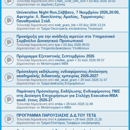
Τελευταία δημοσίευση από
Chios_Graf_Dim_Sch
«
03 Αύγ 2026 16:02
Δημοσιεύτηκε σε
Δημόσιες Σχέσεις
Universities Night Run,Σάββατο, 7 Νοεμβρίου 2026,20:00,
Αφετηρία: Λ. Βασιλίσσης Αμαλίας, Τερματισμός:
Παναθηναϊκό Στάδ.
Τελευταία δημοσίευση από
todit_gram_foit
«
03 Αύγ 2026 13:24
Δημοσιεύτηκε σε
Τμήμα Οικονομικής και Διοίκησης Τουρισμού
Προκήρυξη για την ανάδειξη αιρετών στο Υπηρεσιακό
Συμβούλιο Διοικητικού Προσωπικού
Τελευταία δημοσίευση από
tyia
«
03 Αύγ 2026 09:51
Δημοσιεύτηκε σε
Υπηρεσία Διοικητικών Υποθέσεων
Πρόγραμμα Εξεταστικής Σεπτεμβρίου 2026
Τελευταία δημοσίευση από
medide_gram
«
31 Ιούλ 2026 09:37
Δημοσιεύτηκε σε
Μεταπτυχιακό MBA
Πρόσκληση εκδήλωσης ενδιαφέροντος-Απόκτηση
ακαδημαϊκής διδακτικής εμπειρίας 2026-2027
Τελευταία δημοσίευση από
tde_akad_gram
«
29 Ιούλ 2026 11:37
Δημοσιεύτηκε σε
Τμήμα Διοίκησης Επιχειρήσεων
Παράταση Πρόσκλησης Εκδήλωσης Ενδιαφέροντος ΠΜΣ
στη Διοίκηση Επιχειρήσεων για Στελέχη Executive-MBΑ
ακαδ. έτους 2026-27
Τελευταία δημοσίευση από
emba
«
28 Ιούλ 2026 11:48
Δημοσιεύτηκε σε
Μεταπτυχιακό e-MBA
ΠΡΟΓΡΑΜΜΑ ΠΑΡΟΥΣΙΑΣΗΣ Δ.Δ.ΤΟΥ ΤΕΤΔ
Τελευταία δημοσίευση από
k.palatianou
«
28 Ιούλ 2026 11:25
Δημοσιεύτηκε σε
Τμήμα Επιστήμης Τροφίμων και Διατροφής