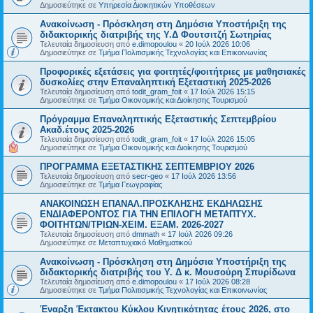
Δημοσιεύτηκε σε
Υπηρεσία Διοικητικών Υποθέσεων
Ανακοίνωση - Πρόσκληση στη Δημόσια Υποστήριξη της
διδακτορικής διατριβής της Υ.Δ Φουτσιτζή Σωτηρίας
Τελευταία δημοσίευση από
e.dimopoulou
«
20 Ιούλ 2026 10:06
Δημοσιεύτηκε σε
Τμήμα Πολιτισμικής Τεχνολογίας και Επικοινωνίας
Προφορικές εξετάσεις για φοιτητές/φοιτήτριες με μαθησιακές
δυσκολίες στην Επαναληπτική Εξεταστική 2025-2026
Τελευταία δημοσίευση από
todit_gram_foit
«
17 Ιούλ 2026 15:15
Δημοσιεύτηκε σε
Τμήμα Οικονομικής και Διοίκησης Τουρισμού
Πρόγραμμα Επαναληπτικής Εξεταστικής Σεπτεμβρίου
Ακαδ.έτους 2025-2026
Τελευταία δημοσίευση από
todit_gram_foit
«
17 Ιούλ 2026 15:05
Δημοσιεύτηκε σε
Τμήμα Οικονομικής και Διοίκησης Τουρισμού
ΠΡΟΓΡΑΜΜΑ ΕΞΕΤΑΣΤΙΚΗΣ ΣΕΠΤΕΜΒΡΙΟΥ 2026
Τελευταία δημοσίευση από
secr-geo
«
17 Ιούλ 2026 13:56
Δημοσιεύτηκε σε
Τμήμα Γεωγραφίας
ΑΝΑΚΟΙΝΩΣΗ ΕΠΑΝΑΛ.ΠΡΟΣΚΛΗΣΗΣ ΕΚΔΗΛΩΣΗΣ
ΕΝΔΙΑΦΕΡΟΝΤΟΣ ΓΙΑ ΤΗΝ ΕΠΙΛΟΓΗ ΜΕΤΑΠΤΥΧ.
ΦΟΙΤΗΤΩΝ/ΤΡΙΩΝ-ΧΕΙΜ. ΕΞΑΜ. 2026-2027
Τελευταία δημοσίευση από
dmmath
«
17 Ιούλ 2026 09:26
Δημοσιεύτηκε σε
Μεταπτυχιακό Μαθηματικού
Ανακοίνωση - Πρόσκληση στη Δημόσια Υποστήριξη της
διδακτορικής διατριβής του Υ. Δ κ. Μουσούρη Σπυρίδωνα
Τελευταία δημοσίευση από
e.dimopoulou
«
17 Ιούλ 2026 08:28
Δημοσιεύτηκε σε
Τμήμα Πολιτισμικής Τεχνολογίας και Επικοινωνίας
Έναρξη Έκτακτου Κύκλου Κινητικότητας έτους 2026, στο