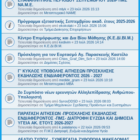
ΕΠΑΝΑΛΗΠΤΙΚΗΣ ΠΕΡΙΟΔΟΥ ΣΕΠΤΕΜΒΡΙΟΥ 2026- ΠΜΣ
ΝΑ.Μ.Ε.
Τελευταία δημοσίευση από
mlyk
«
23 Ιούλ 2026 15:13
Δημοσιεύτηκε σε
Μεταπτυχιακό ΝΑΜΕ
Πρόγραμμα εξεταστικής Σεπτεμβρίου ακαδ. έτους 2025-2026
Τελευταία δημοσίευση από
ekokolaki
«
23 Ιούλ 2026 15:06
Δημοσιεύτηκε σε
Τμήμα Διοίκησης Επιχειρήσεων
Κέντρο Επιμόρφωσης και Δια Βίου Μάθησης (Κ.Ε.ΔΙ.ΒΙ.Μ.)
Τελευταία δημοσίευση από
kedivim
«
23 Ιούλ 2026 14:14
Δημοσιεύτηκε σε
Κ.Ε.ΔΙ.ΒΙ.Μ.
Πρόσκληση για τον Εορτασμό Αγ. Παρασκευής Καστέλο
Τελευταία δημοσίευση από
Chios_Graf_Dim_Sch
«
23 Ιούλ 2026 14:00
Δημοσιεύτηκε σε
Δημόσιες Σχέσεις
Γ' ΚΥΚΛΟΣ ΥΠΟΒΟΛΗΣ ΑΙΤΗΣΕΩΝ ΠΡΟΣΚΛΗΣΗΣ
ΕΚΔΗΛΩΣΗΣ ΕΝΔΙΑΦΕΡΟΝΤΟΣ 2026 - 2027
Τελευταία δημοσίευση από
medide_gram
«
23 Ιούλ 2026 10:18
Δημοσιεύτηκε σε
Μεταπτυχιακό MBA
2ο Συμπόσιο νέων ερευνητών Αλληλεπίδρασης Ανθρώπου-
Υπολογιστή
Τελευταία δημοσίευση από
SyrosDDSD
«
23 Ιούλ 2026 08:03
Δημοσιεύτηκε σε
Τμήμα Μηχανικών Σχεδίασης Προϊόντων και Συστημάτων
ΠΑΡΑΤΑΣΗ ΑΙΤΗΣΕΩΝ -ΠΡΟΣΚΛΗΣΗΣ ΕΚΔΗΛΩΣΗΣ
ΕΝΔΙΑΦΕΡΟΝΤΟΣ -ΠΜΣ- ΔΙΑΤΡΟΦΗ ΕΥΖΩΙΑ ΚΑΙ ΔΗΜΟΣΙΑ
ΥΓΕΙΑ AK. ETOYΣ 2026-2027
Τελευταία δημοσίευση από
k.palatianou
«
22 Ιούλ 2026 09:53
Δημοσιεύτηκε σε
Π.Μ.Σ Διατροφή ,Ευζωία και Δημόσια Υγεία
ΔΕΛΤΙΟ ΤΥΠΟΥ - ΣΥΝΕΡΓΑΣΙΑ ΖΥΘΟΠΟΙΙΑ ΜΑΚΕΔΟΝΙΑΣ