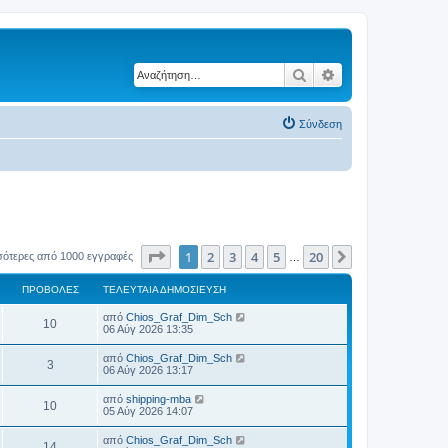
Αναζήτηση
Ειδική αναζήτηση
Σύνδεση
Σελίδα
1
από
20
1
2
3
4
5
20
Επόμενη
σότερες από 1000 εγγραφές
…
ΠΡΟΒΟΛΈΣ
ΤΕΛΕΥΤΑΊΑ ΔΗΜΟΣΊΕΥΣΗ
Τ
από
Chios_Graf_Dim_Sch
Π
10
ε
06 Αύγ 2026 13:35
λ
ρ
ε
Τ
από
Chios_Graf_Dim_Sch
Π
3
υ
ε
06 Αύγ 2026 13:17
ο
τ
λ
α
ρ
ε
Τ
από
shipping-mba
β
ί
Π
10
υ
ε
05 Αύγ 2026 14:07
α
ο
τ
λ
δ
ο
α
ρ
ε
η
Τ
από
Chios_Graf_Dim_Sch
β
ί
Π
14
υ
μ