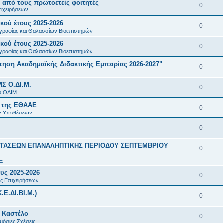
ή
 από τους πρωτοετείς φοιτητές
Α
0
ε
τ
πιχειρήσεων
α
ς
σ
π
ι
ή
κού έτους 2025-2026
ν
Α
0
ε
α
γραφίας και Θαλασσίων Βιοεπιστημών
ς
σ
τ
π
ι
κού έτους 2025-2026
ν
Α
0
ε
ή
α
γραφίας και Θαλασσίων Βιοεπιστημών
ς
τ
π
ι
σ
ση Ακαδημαϊκής Διδακτικής Εμπειρίας 2026-2027"
ν
Α
0
ή
α
ς
ε
τ
π
σ
ΜΣ Ο.ΔΙ.Μ.
ν
Α
0
ι
ή
α
ό ΟΔΙΜ
ε
τ
π
ς
σ
Π της ΕΘΑΑΕ
ν
Α
0
ι
ή
α
ών Υποθέσεων
ε
τ
π
ς
σ
ν
Α
0
ι
ή
α
ε
τ
π
ς
σ
ΤΑΣΕΩΝ ΕΠΑΝΑΛΗΠΤΙΚΗΣ ΠΕΡΙΟΔΟΥ ΣΕΠΤΕΜΒΡΙΟΥ
ν
Α
0
ι
ή
α
ε
τ
π
Ε
ς
σ
ν
ι
ή
υς 2025-2026
α
Α
0
ε
τ
ης Επιχειρήσεων
ς
σ
ν
π
ι
ή
Ε.ΔΙ.ΒΙ.Μ.)
Α
0
ε
τ
α
ς
σ
π
ι
ή
 Καστέλο
ν
Α
0
ε
α
μόσιες Σχέσεις