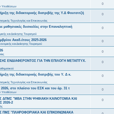
ς
σ
ν
Α
0
ι
ή
α
ών Υποθέσεων
ε
τ
π
ς
σ
ιξη της διδακτορικής διατριβής της Υ.Δ Φουτσιτζή
ν
Α
0
ι
ή
α
ε
τ
π
τισμικής Τεχνολογίας και Επικοινωνίας
ς
σ
ν
ι
ή
ς με μαθησιακές δυσκολίες στην Επαναληπτική
α
Α
0
ε
τ
ς
σ
ν
ικής και Διοίκησης Τουρισμού
π
ι
ή
ε
μβρίου Ακαδ.έτους 2025-2026
τ
α
Α
0
ς
σ
ονομικής και Διοίκησης Τουρισμού
ι
ή
ν
π
ε
26
Α
0
ς
σ
τ
α
ίας
ι
π
ε
ΗΣ ΕΝΔΙΑΦΕΡΟΝΤΟΣ ΓΙΑ ΤΗΝ ΕΠΙΛΟΓΗ ΜΕΤΑΠΤΥΧ.
ή
ν
Α
0
ς
α
ι
σ
τ
π
αθηματικού
ν
ς
ε
ή
ξη της διδακτορικής διατριβής του Υ. Δ κ.
α
Α
0
τ
ι
σ
ν
π
τισμικής Τεχνολογίας και Επικοινωνίας
ή
ς
ε
026, στο πλαίσιο του ΕΣΚ και του άρ. 31 τ
τ
α
Α
0
σ
ών Υποθέσεων
ι
ή
ν
π
ε
 ΔΠΜΣ "ΜΒΑ ΣΤΗΝ ΨΗΦΙΑΚΗ ΚΑΙΝΟΤΟΜΙΑ ΚΑΙ
Α
0
ς
σ
τ
 2026-2
α
ι
π
ής
ε
ή
ν
ς
 ΠΜΣ "ΠΛΗΡΟΦΟΡΙΑΚΑ ΚΑΙ ΕΠΙΚΟΙΝΩΝΙΑΚΑ
α
Α
0