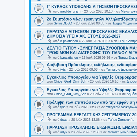
Γ' ΚΥΚΛΟΣ ΥΠΟΒΟΛΗΣ ΑΙΤΗΣΕΩΝ ΠΡΟΣΚΛΗΣΗ
από
medide_gram
»
23 Ιούλ 2026 10:18
» σε
Μεταπτυχι
2ο Συμπόσιο νέων ερευνητών Αλληλεπίδρασ
από
SyrosDDSD
»
23 Ιούλ 2026 08:03
» σε
Τμήμα Μηχανικώ
ΠΑΡΑΤΑΣΗ ΑΙΤΗΣΕΩΝ -ΠΡΟΣΚΛΗΣΗΣ ΕΚΔΗΛΩΣ
ΔΗΜΟΣΙΑ ΥΓΕΙΑ AK. ETOYΣ 2026-2027
από
k.palatianou
»
22 Ιούλ 2026 09:53
» σε
Π.Μ.Σ Διατρο
ΔΕΛΤΙΟ ΤΥΠΟΥ - ΣΥΝΕΡΓΑΣΙΑ ΖΥΘΟΠΟΙΙΑ Μ
ΤΡΟΦΙΜΩΝ ΚΑΙ ΔΙΑΤΡΟΦΗΣ ΤΟΥ ΠΑΝ/ΟΥ ΑΙΓΑ
από
k.palatianou
»
22 Ιούλ 2026 09:36
» σε
Τμήμα Επιστ
Διαβίβαση Πρόσκλησης εκδήλωσης ενδιαφέρο
από
tyia
»
22 Ιούλ 2026 09:03
» σε
Υπηρεσία Διοικητικ
Εγκύκλιος Υπουργείου για Υψηλές Θερμοκρασ
από
Chios_Graf_Dim_Sch
»
20 Ιούλ 2026 16:16
» σε
Δημόσι
Εγκύκλιος Υπουργείου για Υψηλές Θερμοκρασ
από
Chios_Graf_Dim_Sch
»
20 Ιούλ 2026 16:14
» σε
Δημόσι
Πρόληψη των επιπτώσεων από την εμφάνιση 
από
tyia
»
20 Ιούλ 2026 13:38
» σε
Υπηρεσία Διοικητικ
ΠΡΟΓΡΑΜΜΑ ΕΞΕΤΑΣΤΙΚΗΣ ΣΕΠΤΕΜΒΡΙΟΥ 20
από
dsas
»
20 Ιούλ 2026 13:06
» σε
Τμήμα Στατιστικής
ΠΑΡΑΤΑΣΗ ΠΡΟΣΚΛΗΣΗΣ ΕΚΔΗΛΩΣΗΣ ΕΝΔΙΑΦΕ
από
mlyk
»
20 Ιούλ 2026 12:30
» σε
Μεταπτυχιακό ΝΑΜ