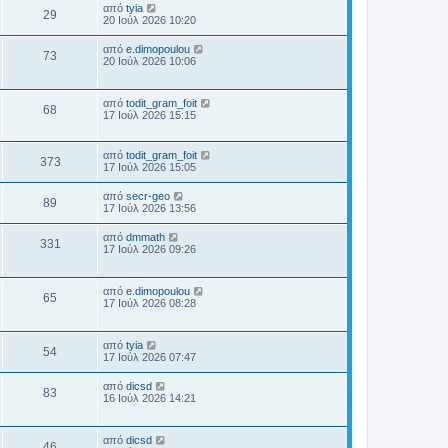
ε
η
έ
σ
Τ
από
tyia
β
ί
ί
Π
29
υ
μ
η
ε
λ
20 Ιούλ 2026 10:20
α
ε
ο
τ
ο
ς
λ
δ
ο
υ
α
ρ
σ
ε
η
έ
σ
Τ
από
e.dimopoulou
β
ί
ί
Π
73
υ
μ
η
ε
λ
20 Ιούλ 2026 10:06
α
ε
ο
τ
ο
ς
λ
δ
ο
υ
α
ρ
σ
ε
η
έ
σ
β
ί
ί
υ
μ
η
λ
Τ
α
από
todit_gram_foit
ε
ο
Π
τ
68
ο
ς
ε
δ
17 Ιούλ 2026 15:15
ο
υ
α
σ
λ
η
έ
σ
β
ί
ρ
ί
ε
μ
η
λ
α
ε
υ
ο
ς
Τ
από
todit_gram_foit
δ
ο
υ
ο
Π
373
τ
σ
ε
17 Ιούλ 2026 15:05
η
έ
σ
α
ί
λ
μ
η
λ
β
ρ
ί
ε
ε
ο
ς
Τ
από
secr-geo
α
υ
Π
89
υ
σ
ε
17 Ιούλ 2026 13:56
έ
δ
σ
ο
ο
τ
ί
λ
η
η
α
ρ
ε
ε
μ
ς
Τ
από
dmmath
λ
β
ί
υ
Π
331
υ
ο
ε
17 Ιούλ 2026 09:26
α
σ
ο
τ
σ
λ
δ
έ
ο
η
α
ρ
ί
ε
η
β
ί
ε
υ
μ
ς
λ
Τ
α
από
e.dimopoulou
ο
υ
Π
τ
65
ο
ε
δ
17 Ιούλ 2026 08:28
ο
σ
α
σ
λ
η
έ
η
β
ί
ρ
ί
ε
μ
λ
α
ε
υ
ο
ς
δ
Τ
από
tyia
ο
υ
ο
Π
τ
54
σ
η
ε
έ
17 Ιούλ 2026 07:47
σ
α
ί
μ
λ
η
λ
β
ί
ε
ρ
ο
ε
ς
Τ
α
από
dicsd
υ
Π
83
σ
υ
ε
έ
δ
16 Ιούλ 2026 14:21
σ
ο
ο
ί
τ
λ
η
η
ε
α
ρ
ε
μ
ς
λ
β
υ
ί
υ
ο
Τ
σ
α
από
dicsd
ο
Π
τ
46
σ