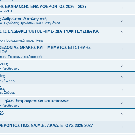
ς
σ
τ
π
ι
Σ ΕΚΔΗΛΩΣΗΣ ΕΝΔΙΑΦΕΡΟΝΤΟΣ 2026 - 2027
ν
Α
0
ε
ή
α
ακό MBA
ς
τ
π
ι
σ
ης Ανθρώπου-Υπολογιστή
ν
Α
0
ή
ν Σχεδίασης Προϊόντων και Συστημάτων
α
ς
ε
τ
π
σ
ΗΣ ΕΝΔΙΑΦΕΡΟΝΤΟΣ -ΠΜΣ- ΔΙΑΤΡΟΦΗ ΕΥΖΩΙΑ ΚΑΙ
ν
Α
0
ι
ή
α
ε
τ
π
φή ,Ευζωία και Δημόσια Υγεία
ς
σ
ν
ι
ή
ΑΚΕΔΟΝΙΑΣ ΘΡΑΚΗΣ ΚΑΙ ΤΜΗΜΑΤΟΣ ΕΠΙΣΤΗΜΗΣ
α
Α
0
ε
τ
ΙΟΥ.
ς
σ
ν
π
ήμης Τροφίμων και Διατροφής
ι
ή
ε
ντος
τ
α
Α
0
ς
σ
ών Υποθέσεων
ι
ή
ν
π
ε
ίες
Α
0
ς
σ
τ
ες Σχέσεις
α
ι
π
ε
ή
ίες
ν
Α
0
ς
ες Σχέσεις
α
ι
σ
τ
π
υψηλών θερμοκρασιών και καύσωνα
ν
Α
0
ς
ε
ή
α
ών Υποθέσεων
τ
π
ι
σ
26
ν
Α
0
ή
α
ς
ε
τ
π
σ
ΡΟΝΤΟΣ ΠΜΣ ΝΑ.Μ.Ε. ΑΚΑΔ. ΕΤΟΥΣ 2026-2027
ν
Α
0
ι
ή
α
Ε
ε
τ
π