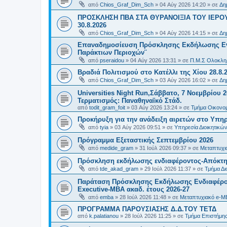
από
Chios_Graf_Dim_Sch
»
04 Αύγ 2026 14:20
» σε
Δη
ΠΡΟΣΚΛΗΣΗ ΠΒΑ ΣΤΑ ΘΥΡΑΝΟΙΞΙΑ ΤΟΥ ΙΕΡΟ
30.8.2026
από
Chios_Graf_Dim_Sch
»
04 Αύγ 2026 14:15
» σε
Δη
Επαναδημοσίευση Πρόσκλησης Εκδήλωσης Ενδι
Παράκτιων Περιοχών¨
από
pseraidou
»
04 Αύγ 2026 13:31
» σε
Π.Μ.Σ Ολοκληρ
Βραδιά Πολιτισμού στο Κατέλλι της Χίου 28.8.
από
Chios_Graf_Dim_Sch
»
03 Αύγ 2026 16:02
» σε
Δη
Universities Night Run,Σάββατο, 7 Νοεμβρίου 2
Τερματισμός: Παναθηναϊκό Στάδ.
από
todit_gram_foit
»
03 Αύγ 2026 13:24
» σε
Τμήμα Οικονομ
Προκήρυξη για την ανάδειξη αιρετών στο Υπη
από
tyia
»
03 Αύγ 2026 09:51
» σε
Υπηρεσία Διοικητικ
Πρόγραμμα Εξεταστικής Σεπτεμβρίου 2026
από
medide_gram
»
31 Ιούλ 2026 09:37
» σε
Μεταπτυχι
Πρόσκληση εκδήλωσης ενδιαφέροντος-Απόκτησ
από
tde_akad_gram
»
29 Ιούλ 2026 11:37
» σε
Τμήμα Δι
Παράταση Πρόσκλησης Εκδήλωσης Ενδιαφέρον
Executive-MBΑ ακαδ. έτους 2026-27
από
emba
»
28 Ιούλ 2026 11:48
» σε
Μεταπτυχιακό e-M
ΠΡΟΓΡΑΜΜΑ ΠΑΡΟΥΣΙΑΣΗΣ Δ.Δ.ΤΟΥ ΤΕΤΔ
από
k.palatianou
»
28 Ιούλ 2026 11:25
» σε
Τμήμα Επιστήμης