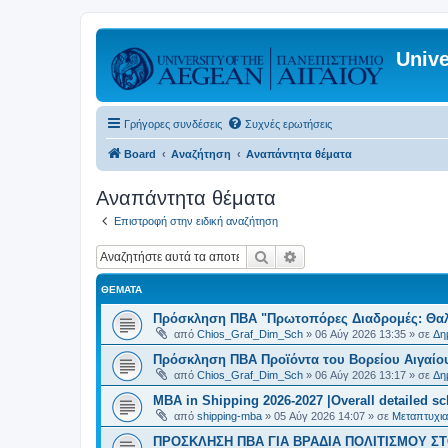
Unive
Γρήγορες συνδέσεις
Συχνές ερωτήσεις
Board
Αναζήτηση
Αναπάντητα θέματα
Αναπάντητα θέματα
Επιστροφή στην ειδική αναζήτηση
Αναζήτηση
Ειδική αναζήτηση
ΘΈΜΑΤΑ
Πρόσκληση ΠΒΑ "Πρωτοπόρες Διαδρομές: Θαλά
από
Chios_Graf_Dim_Sch
»
06 Αύγ 2026 13:35
» σε
Δη
Πρόσκληση ΠΒΑ Προϊόντα του Βορείου Αιγαίου
από
Chios_Graf_Dim_Sch
»
06 Αύγ 2026 13:17
» σε
Δη
MBA in Shipping 2026-2027 |Overall detailed s
από
shipping-mba
»
05 Αύγ 2026 14:07
» σε
Μεταπτυχια
ΠΡΟΣΚΛΗΣΗ ΠΒΑ ΓΙΑ ΒΡΑΔΙΑ ΠΟΛΙΤΙΣΜΟΥ ΣΤΟ