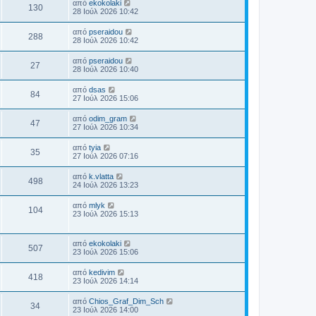
η
λ
Τ
α
από
ekokolaki
ε
Π
130
υ
ο
ς
ε
δ
28 Ιούλ 2026 10:42
ο
υ
ο
τ
σ
λ
η
έ
σ
α
ρ
ί
ε
μ
η
λ
Τ
από
pseraidou
β
ί
ε
Π
288
υ
ο
ς
ε
28 Ιούλ 2026 10:42
α
υ
ο
τ
σ
λ
έ
δ
σ
ο
α
ρ
ί
ε
η
η
Τ
από
pseraidou
β
ί
ε
Π
27
υ
μ
ς
ε
λ
28 Ιούλ 2026 10:40
α
υ
ο
τ
ο
λ
δ
σ
ο
α
ρ
σ
ε
η
έ
η
Τ
από
dsas
β
ί
ί
Π
84
υ
μ
ε
λ
27 Ιούλ 2026 15:06
α
ε
ο
τ
ο
ς
λ
δ
ο
υ
α
ρ
σ
ε
η
έ
σ
Τ
από
odim_gram
β
ί
ί
Π
47
υ
μ
η
ε
λ
27 Ιούλ 2026 10:34
α
ε
ο
τ
ο
ς
λ
δ
ο
υ
α
ρ
σ
ε
η
έ
σ
Τ
από
tyia
β
ί
ί
Π
35
υ
μ
η
ε
λ
27 Ιούλ 2026 07:16
α
ε
ο
τ
ο
ς
λ
δ
ο
υ
α
ρ
σ
ε
η
έ
σ
Τ
από
k.vlatta
β
ί
ί
Π
498
υ
μ
η
ε
λ
24 Ιούλ 2026 13:23
α
ε
ο
τ
ο
ς
λ
δ
ο
υ
α
ρ
σ
ε
η
έ
σ
Τ
από
mlyk
β
ί
ί
Π
104
υ
μ
η
ε
λ
23 Ιούλ 2026 15:13
α
ε
ο
τ
ο
ς
λ
δ
ο
υ
α
ρ
σ
ε
η
έ
σ
β
ί
ί
υ
μ
η
λ
Τ
α
από
ekokolaki
ε
ο
Π
τ
507
ο
ς
ε
δ
23 Ιούλ 2026 15:06
ο
υ
α
σ
λ
η
έ
σ
β
ί
ρ
ί
ε
μ
η
λ
Τ
α
από
kedivim
ε
Π
418
υ
ο
ς
ε
δ
23 Ιούλ 2026 14:14
ο
υ
ο
τ
σ
λ
η
έ
σ
α
ρ
ί
ε
μ
η
λ
Τ
από
Chios_Graf_Dim_Sch
β
ί
ε
Π
34
υ
ο
ς
ε
23 Ιούλ 2026 14:00
α
υ
ο
τ
σ