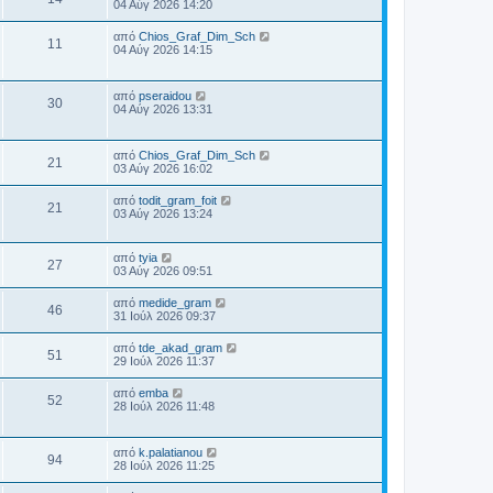
ε
λ
04 Αύγ 2026 14:20
α
ο
τ
ο
λ
δ
ο
α
ρ
σ
ε
η
έ
Τ
από
Chios_Graf_Dim_Sch
β
ί
ί
Π
11
υ
μ
ε
λ
04 Αύγ 2026 14:15
α
ε
ο
τ
ο
ς
λ
δ
ο
υ
α
ρ
σ
ε
η
έ
σ
β
ί
ί
υ
μ
η
λ
Τ
α
από
pseraidou
ε
ο
Π
τ
30
ο
ς
ε
δ
04 Αύγ 2026 13:31
ο
υ
α
σ
λ
η
έ
σ
β
ί
ρ
ί
ε
μ
η
λ
α
ε
υ
ο
ς
δ
Τ
από
Chios_Graf_Dim_Sch
ο
υ
ο
Π
τ
21
σ
η
ε
έ
03 Αύγ 2026 16:02
σ
α
ί
μ
λ
η
λ
β
ί
ε
ρ
ο
ε
ς
Τ
α
από
todit_gram_foit
υ
Π
21
σ
υ
ε
έ
δ
03 Αύγ 2026 13:24
σ
ο
ο
ί
τ
λ
η
η
ε
α
ρ
ε
μ
ς
λ
β
υ
ί
υ
ο
Τ
από
tyia
σ
α
ο
Π
27
τ
σ
ε
03 Αύγ 2026 09:51
έ
η
δ
ο
α
ί
λ
η
β
ρ
ί
ε
ε
μ
ς
Τ
από
medide_gram
λ
α
υ
Π
46
υ
ο
ε
31 Ιούλ 2026 09:37
δ
σ
ο
ο
τ
σ
λ
η
έ
η
α
ρ
ί
ε
μ
Τ
από
tde_akad_gram
λ
β
ί
ε
Π
51
υ
ο
ε
ς
29 Ιούλ 2026 11:37
α
ο
υ
τ
σ
λ
δ
έ
ο
σ
α
ρ
ί
ε
η
η
Τ
από
emba
β
ί
ε
Π
52
υ
μ
ε
ς
λ
28 Ιούλ 2026 11:48
α
ο
υ
τ
ο
λ
δ
ο
σ
α
ρ
σ
ε
η
έ
η
β
ί
ί
υ
μ
λ
Τ
α
από
k.palatianou
ε
ο
Π
τ
94
ο
ς
ε
δ
28 Ιούλ 2026 11:25
ο
υ
α
σ
λ
η
έ
σ
β
ί
ρ
ί
ε
μ