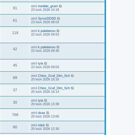
λ
έ
δ
σ
ο
α
ρ
ί
ε
η
η
Τ
από
medide_gram
β
ί
ε
Π
91
υ
μ
ς
ε
λ
23 Ιούλ 2026 10:18
α
υ
ο
τ
ο
λ
δ
σ
ο
α
ρ
σ
ε
η
έ
η
Τ
από
SyrosDDSD
β
ί
ί
Π
61
υ
μ
ε
λ
23 Ιούλ 2026 08:03
α
ε
ο
τ
ο
ς
λ
δ
ο
υ
α
ρ
σ
ε
η
έ
σ
Τ
από
k.palatianou
β
ί
ί
Π
118
υ
μ
η
ε
λ
22 Ιούλ 2026 09:53
α
ε
ο
τ
ο
ς
λ
δ
ο
υ
α
ρ
σ
ε
η
έ
σ
β
ί
ί
υ
μ
η
λ
Τ
α
από
k.palatianou
ε
ο
Π
τ
42
ο
ς
ε
δ
22 Ιούλ 2026 09:36
ο
υ
α
σ
λ
η
έ
σ
β
ί
ρ
ί
ε
μ
η
λ
α
ε
υ
ο
ς
δ
Τ
από
tyia
ο
υ
ο
Π
τ
45
σ
η
ε
έ
22 Ιούλ 2026 09:03
σ
α
ί
μ
λ
η
λ
β
ί
ε
ρ
ο
ε
ς
Τ
α
από
Chios_Graf_Dim_Sch
υ
Π
89
σ
υ
ε
έ
δ
20 Ιούλ 2026 16:16
σ
ο
ο
ί
τ
λ
η
η
ε
α
ρ
ε
μ
ς
λ
Τ
από
Chios_Graf_Dim_Sch
β
υ
ί
Π
37
υ
ο
ε
20 Ιούλ 2026 16:14
σ
α
ο
τ
σ
λ
έ
η
δ
ο
α
ρ
ί
ε
η
Τ
από
tyia
β
ί
ε
Π
30
υ
μ
ς
ε
λ
20 Ιούλ 2026 13:38
α
υ
ο
τ
ο
λ
δ
σ
ο
α
ρ
σ
ε
η
έ
η
Τ
από
dsas
β
ί
ί
Π
768
υ
μ
ε
λ
20 Ιούλ 2026 13:06
α
ε
ο
τ
ο
ς
λ
δ
ο
υ
α
ρ
σ
ε
η
έ
σ
Τ
από
mlyk
β
ί
ί
Π
80
υ
μ
η
ε
λ
20 Ιούλ 2026 12:30
α
ε
ο
τ
ο
ς
λ
δ
ο
υ
α
ρ
σ