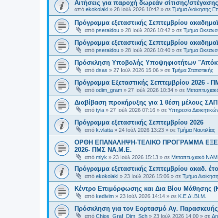
Αιτήσεις για παροχή δωρεάν σίτισης/στέγασης
από
ekokolaki
»
28 Ιούλ 2026 10:42
» σε
Τμήμα Διοίκησης Ε
Πρόγραμμα εξεταστικής Σεπτεμβρίου ακαδημαϊ
από
pseraidou
»
28 Ιούλ 2026 10:42
» σε
Τμήμα Ωκεανο
Πρόγραμμα εξεταστικής Σεπτεμβρίου ακαδημαϊ
από
pseraidou
»
28 Ιούλ 2026 10:40
» σε
Τμήμα Ωκεανο
Πρόσκληση Υποβολής Υποψηφιοτήτων "Απόκτη
από
dsas
»
27 Ιούλ 2026 15:06
» σε
Τμήμα Στατιστικής
Πρόγραμμα Εξεταστικής Σεπτεμβρίου 2026 - Π
από
odim_gram
»
27 Ιούλ 2026 10:34
» σε
Μεταπτυχιακ
Διαβίβαση προκήρυξης για 1 θέση μέλους ΣΑ
από
tyia
»
27 Ιούλ 2026 07:16
» σε
Υπηρεσία Διοικητικ
Πρόγραμμα εξεταστικής Σεπτεμβρίου 2026
από
k.vlatta
»
24 Ιούλ 2026 13:23
» σε
Τμήμα Ναυτιλίας
ΟΡΘΗ ΕΠΑΝΑΛΗΨΗ-ΤΕΛΙΚΟ ΠΡΟΓΡΑΜΜΑ ΕΞΕ
2026- ΠΜΣ ΝΑ.Μ.Ε.
από
mlyk
»
23 Ιούλ 2026 15:13
» σε
Μεταπτυχιακό ΝΑΜ
Πρόγραμμα εξεταστικής Σεπτεμβρίου ακαδ. έτο
από
ekokolaki
»
23 Ιούλ 2026 15:06
» σε
Τμήμα Διοίκησ
Κέντρο Επιμόρφωσης και Δια Βίου Μάθησης (Κ.
από
kedivim
»
23 Ιούλ 2026 14:14
» σε
Κ.Ε.ΔΙ.ΒΙ.Μ.
Πρόσκληση για τον Εορτασμό Αγ. Παρασκευής
από
Chios_Graf_Dim_Sch
»
23 Ιούλ 2026 14:00
» σε
Δη