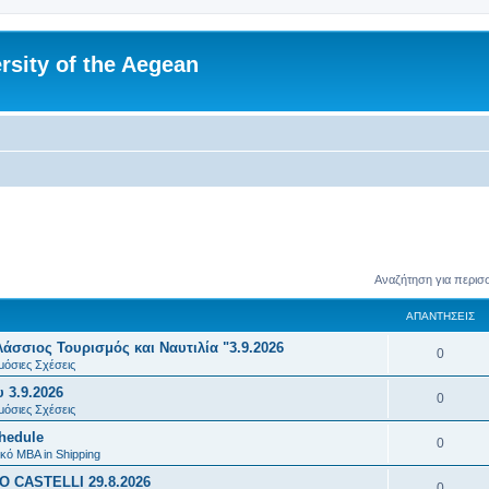
rsity of the Aegean
Αναζήτηση για περισ
ΑΠΑΝΤΉΣΕΙΣ
σσιος Τουρισμός και Ναυτιλία "3.9.2026
Α
0
μόσιες Σχέσεις
π
 3.9.2026
Α
0
α
μόσιες Σχέσεις
π
chedule
ν
Α
0
α
κό MBA in Shipping
τ
π
 CASTELLI 29.8.2026
ν
Α
0