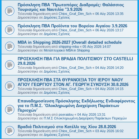
Πρόσκληση ΠΒΑ "Πρωτοπόρες Διαδρομές: Θαλάσσιος
Τουρισμός και Ναυτιλία "3.9.2026
Τελευταία δημοσίευση από
Chios_Graf_Dim_Sch
«
06 Αύγ 2026 13:35
Δημοσιεύτηκε σε
Δημόσιες Σχέσεις
Πρόσκληση ΠΒΑ Προϊόντα του Βορείου Αιγαίου 3.9.2026
Τελευταία δημοσίευση από
Chios_Graf_Dim_Sch
«
06 Αύγ 2026 13:17
Δημοσιεύτηκε σε
Δημόσιες Σχέσεις
MBA in Shipping 2026-2027 |Overall detailed schedule
Τελευταία δημοσίευση από
shipping-mba
«
05 Αύγ 2026 14:07
Δημοσιεύτηκε σε
Μεταπτυχιακό MBA in Shipping
ΠΡΟΣΚΛΗΣΗ ΠΒΑ ΓΙΑ ΒΡΑΔΙΑ ΠΟΛΙΤΙΣΜΟΥ ΣΤΟ CASTELLI
29.8.2026
Τελευταία δημοσίευση από
Chios_Graf_Dim_Sch
«
04 Αύγ 2026 14:20
Δημοσιεύτηκε σε
Δημόσιες Σχέσεις
ΠΡΟΣΚΛΗΣΗ ΠΒΑ ΣΤΑ ΘΥΡΑΝΟΙΞΙΑ ΤΟΥ ΙΕΡΟΥ ΝΑΟΥ
ΑΓΙΟΥ ΓΕΩΡΓΙΟΥ ΣΤΟΝ ΑΓ. ΓΕΩΡΓΗ ΣΥΚΟΥΣΗ 30.8.2026
Τελευταία δημοσίευση από
Chios_Graf_Dim_Sch
«
04 Αύγ 2026 14:15
Δημοσιεύτηκε σε
Δημόσιες Σχέσεις
Επαναδημοσίευση Πρόσκλησης Εκδήλωσης Ενδιαφέροντος
για το Π.Μ.Σ. ¨Ολοκληρωμένη Διαχείριση Παράκτιων
Περιοχών¨
Τελευταία δημοσίευση από
pseraidou
«
04 Αύγ 2026 13:31
Δημοσιεύτηκε σε
Π.Μ.Σ Ολοκληρωμένη Διαχείριση Παράκτιων Περιοχών
Βραδιά Πολιτισμού στο Κατέλλι της Χίου 28.8.2026
Τελευταία δημοσίευση από
Chios_Graf_Dim_Sch
«
03 Αύγ 2026 16:02
Δημοσιεύτηκε σε
Δημόσιες Σχέσεις