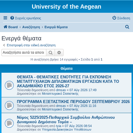
University of the Aegean
Συχνές ερωτήσεις
Σύνδεση
Α
Board
Αναζήτηση
Ενεργά θέματα
ν
Ενεργά θέματα
α
Επιστροφή στην ειδική αναζήτηση
ζ
Αναζήτηση
Ειδική αναζήτηση
ή
Η αναζήτηση βρήκε 14 εγγραφές • Σελίδα
1
από
1
τ
Θέματα
η
ΘΕΜΑΤΑ - ΘΕΜΑΤΙΚΕΣ ΕΝΟΤΗΤΕΣ ΓΙΑ ΕΚΠΟΝΗΣΗ
σ
ΜΕΤΑΠΤΥΧΙΑΚΩΝ ΔΙΠΛΩΜΑΤΙΚΩΝ ΕΡΓΑΣΙΩΝ ΚΑΤΑ ΤΟ
η
ΑΚΑΔΗΜΑΪΚΟ ΕΤΟΣ 2026-27
Τελευταία δημοσίευση από
dmsas
«
07 Αύγ 2026 17:49
Δημοσιεύτηκε σε
Μεταπτυχιακό Στατιστικής
ΠΡΟΓΡΑΜΜΑ ΕΞΕΤΑΣΤΙΚΗΣ ΠΕΡΙΟΔΟΥ ΣΕΠΤΕΜΒΡΙΟΥ 2026
Τελευταία δημοσίευση από
dmsas
«
07 Αύγ 2026 11:16
Δημοσιεύτηκε σε
Μεταπτυχιακό Στατιστικής
Νόμος 5225/2025-Πειθαρχικό Συμβούλιο Ανθρώπινου
Δυναμικού Δημόσιου Τομέα –
Τελευταία δημοσίευση από
tyia
«
07 Αύγ 2026 08:54
Δημοσιεύτηκε σε
Υπηρεσία Διοικητικών Υποθέσεων