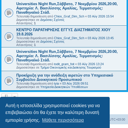
Universities Night Run,Σάββατο, 7 Νοεμβρίου 2026,20:00,
Αφετηρία: Λ. Βασιλίσσης Αμαλίας, Τερματισμός:
Παναθηναϊκό Στάδ.
Τελευταία δημοσίευση από
Chios_Graf_Dim_Sch
«
03 Αύγ 2026 15:54
Δημοσιεύτηκε σε
Δημόσιες Σχέσεις
Απαντήσεις:
1
ΚΕΝΤΡΟ ΠΑΡΑΤΗΡΗΣΗΣ ΕΓΓΥΣ ΔΙΑΣΤΗΜΑΤΟΣ ΧΙΟΥ
19.8.2026
Τελευταία δημοσίευση από
Chios_Graf_Dim_Sch
«
03 Αύγ 2026 13:45
Δημοσιεύτηκε σε
Δημόσιες Σχέσεις
Απαντήσεις:
1
Universities Night Run,Σάββατο, 7 Νοεμβρίου 2026,20:00,
Αφετηρία: Λ. Βασιλίσσης Αμαλίας, Τερματισμός:
Παναθηναϊκό Στάδ.
Τελευταία δημοσίευση από
todit_gram_foit
«
03 Αύγ 2026 13:24
Δημοσιεύτηκε σε
Τμήμα Οικονομικής και Διοίκησης Τουρισμού
Προκήρυξη για την ανάδειξη αιρετών στο Υπηρεσιακό
Συμβούλιο Διοικητικού Προσωπικού
Τελευταία δημοσίευση από
tyia
«
03 Αύγ 2026 09:51
Δημοσιεύτηκε σε
Υπηρεσία Διοικητικών Υποθέσεων
Η αναζήτηση βρήκε 14 εγγραφές • Σελίδα
1
από
1
Αυτή η ιστοσελίδα χρησιμοποιεί cookies για να
επιβεβαιώσει ότι θα έχετε την καλύτερη δυνατή
Board
Διαγραφή cookies
Όλοι οι χρόνοι είναι
UTC+03:00
εμπειρία χρήσης.
Μάθετε περισσότερα