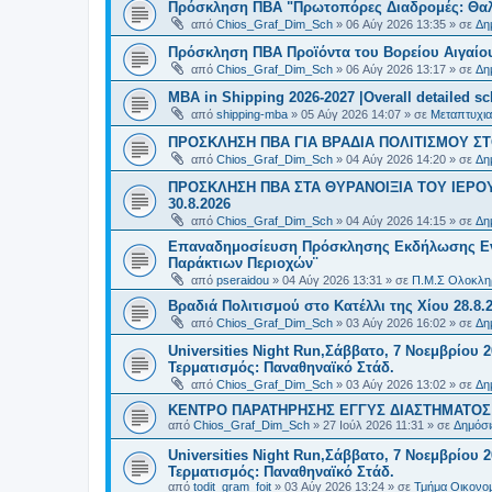
Πρόσκληση ΠΒΑ "Πρωτοπόρες Διαδρομές: Θαλά
από
Chios_Graf_Dim_Sch
»
06 Αύγ 2026 13:35
» σε
Δη
Πρόσκληση ΠΒΑ Προϊόντα του Βορείου Αιγαίου
από
Chios_Graf_Dim_Sch
»
06 Αύγ 2026 13:17
» σε
Δη
MBA in Shipping 2026-2027 |Overall detailed s
από
shipping-mba
»
05 Αύγ 2026 14:07
» σε
Μεταπτυχια
ΠΡΟΣΚΛΗΣΗ ΠΒΑ ΓΙΑ ΒΡΑΔΙΑ ΠΟΛΙΤΙΣΜΟΥ ΣΤΟ
από
Chios_Graf_Dim_Sch
»
04 Αύγ 2026 14:20
» σε
Δη
ΠΡΟΣΚΛΗΣΗ ΠΒΑ ΣΤΑ ΘΥΡΑΝΟΙΞΙΑ ΤΟΥ ΙΕΡΟ
30.8.2026
από
Chios_Graf_Dim_Sch
»
04 Αύγ 2026 14:15
» σε
Δη
Επαναδημοσίευση Πρόσκλησης Εκδήλωσης Ενδι
Παράκτιων Περιοχών¨
από
pseraidou
»
04 Αύγ 2026 13:31
» σε
Π.Μ.Σ Ολοκληρ
Βραδιά Πολιτισμού στο Κατέλλι της Χίου 28.8.
από
Chios_Graf_Dim_Sch
»
03 Αύγ 2026 16:02
» σε
Δη
Universities Night Run,Σάββατο, 7 Νοεμβρίου 2
Τερματισμός: Παναθηναϊκό Στάδ.
από
Chios_Graf_Dim_Sch
»
03 Αύγ 2026 13:02
» σε
Δη
ΚΕΝΤΡΟ ΠΑΡΑΤΗΡΗΣΗΣ ΕΓΓΥΣ ΔΙΑΣΤΗΜΑΤΟΣ Χ
από
Chios_Graf_Dim_Sch
»
27 Ιούλ 2026 11:31
» σε
Δημόσι
Universities Night Run,Σάββατο, 7 Νοεμβρίου 2
Τερματισμός: Παναθηναϊκό Στάδ.
από
todit_gram_foit
»
03 Αύγ 2026 13:24
» σε
Τμήμα Οικονομ