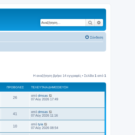
Αναζήτηση
Ειδική αναζήτηση
Σύνδεση
Η αναζήτηση βρήκε 14 εγγραφές • Σελίδα
1
από
1
ΠΡΟΒΟΛΈΣ
ΤΕΛΕΥΤΑΊΑ ΔΗΜΟΣΊΕΥΣΗ
Τ
από
dmsas
Π
26
ε
07 Αύγ 2026 17:49
λ
ρ
ε
υ
Τ
από
dmsas
ο
Π
τ
41
ε
07 Αύγ 2026 11:16
α
λ
β
ί
ρ
ε
Τ
α
από
tyia
Π
10
υ
ε
δ
07 Αύγ 2026 08:54
ο
ο
τ
λ
η
α
ρ
ε
μ