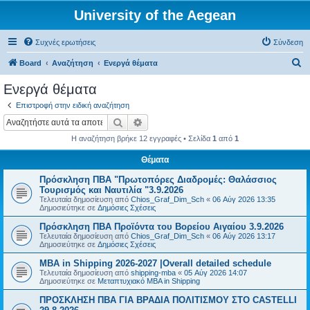
University of the Aegean
Συχνές ερωτήσεις
Σύνδεση
Α
Board
Αναζήτηση
Ενεργά θέματα
ν
Ενεργά θέματα
α
Επιστροφή στην ειδική αναζήτηση
ζ
Αναζήτηση
Ειδική αναζήτηση
ή
Η αναζήτηση βρήκε 12 εγγραφές • Σελίδα
1
από
1
τ
Θέματα
η
Πρόσκληση ΠΒΑ "Πρωτοπόρες Διαδρομές: Θαλάσσιος
σ
Τουρισμός και Ναυτιλία "3.9.2026
η
Τελευταία δημοσίευση από
Chios_Graf_Dim_Sch
«
06 Αύγ 2026 13:35
Δημοσιεύτηκε σε
Δημόσιες Σχέσεις
Πρόσκληση ΠΒΑ Προϊόντα του Βορείου Αιγαίου 3.9.2026
Τελευταία δημοσίευση από
Chios_Graf_Dim_Sch
«
06 Αύγ 2026 13:17
Δημοσιεύτηκε σε
Δημόσιες Σχέσεις
MBA in Shipping 2026-2027 |Overall detailed schedule
Τελευταία δημοσίευση από
shipping-mba
«
05 Αύγ 2026 14:07
Δημοσιεύτηκε σε
Μεταπτυχιακό MBA in Shipping
ΠΡΟΣΚΛΗΣΗ ΠΒΑ ΓΙΑ ΒΡΑΔΙΑ ΠΟΛΙΤΙΣΜΟΥ ΣΤΟ CASTELLI