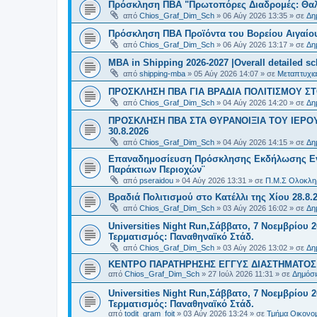
Πρόσκληση ΠΒΑ "Πρωτοπόρες Διαδρομές: Θαλά
από
Chios_Graf_Dim_Sch
»
06 Αύγ 2026 13:35
» σε
Δη
Πρόσκληση ΠΒΑ Προϊόντα του Βορείου Αιγαίου
από
Chios_Graf_Dim_Sch
»
06 Αύγ 2026 13:17
» σε
Δη
MBA in Shipping 2026-2027 |Overall detailed s
από
shipping-mba
»
05 Αύγ 2026 14:07
» σε
Μεταπτυχια
ΠΡΟΣΚΛΗΣΗ ΠΒΑ ΓΙΑ ΒΡΑΔΙΑ ΠΟΛΙΤΙΣΜΟΥ ΣΤΟ
από
Chios_Graf_Dim_Sch
»
04 Αύγ 2026 14:20
» σε
Δη
ΠΡΟΣΚΛΗΣΗ ΠΒΑ ΣΤΑ ΘΥΡΑΝΟΙΞΙΑ ΤΟΥ ΙΕΡΟ
30.8.2026
από
Chios_Graf_Dim_Sch
»
04 Αύγ 2026 14:15
» σε
Δη
Επαναδημοσίευση Πρόσκλησης Εκδήλωσης Ενδι
Παράκτιων Περιοχών¨
από
pseraidou
»
04 Αύγ 2026 13:31
» σε
Π.Μ.Σ Ολοκληρ
Βραδιά Πολιτισμού στο Κατέλλι της Χίου 28.8.
από
Chios_Graf_Dim_Sch
»
03 Αύγ 2026 16:02
» σε
Δη
Universities Night Run,Σάββατο, 7 Νοεμβρίου 2
Τερματισμός: Παναθηναϊκό Στάδ.
από
Chios_Graf_Dim_Sch
»
03 Αύγ 2026 13:02
» σε
Δη
ΚΕΝΤΡΟ ΠΑΡΑΤΗΡΗΣΗΣ ΕΓΓΥΣ ΔΙΑΣΤΗΜΑΤΟΣ Χ
από
Chios_Graf_Dim_Sch
»
27 Ιούλ 2026 11:31
» σε
Δημόσι
Universities Night Run,Σάββατο, 7 Νοεμβρίου 2
Τερματισμός: Παναθηναϊκό Στάδ.
από
todit_gram_foit
»
03 Αύγ 2026 13:24
» σε
Τμήμα Οικονομ