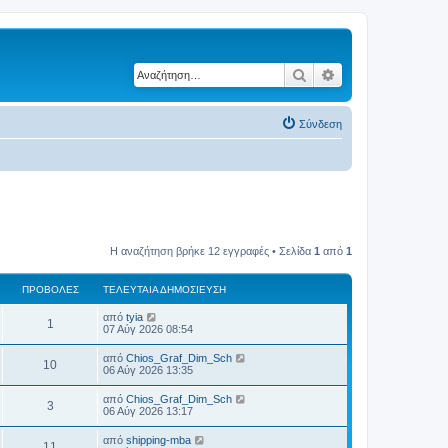
Αναζήτηση
Ειδική αναζήτηση
Σύνδεση
Η αναζήτηση βρήκε 12 εγγραφές • Σελίδα
1
από
1
ΠΡΟΒΟΛΈΣ
ΤΕΛΕΥΤΑΊΑ ΔΗΜΟΣΊΕΥΣΗ
Τ
από
tyia
Π
1
ε
07 Αύγ 2026 08:54
λ
ρ
ε
Τ
από
Chios_Graf_Dim_Sch
Π
10
υ
ε
06 Αύγ 2026 13:35
ο
τ
λ
α
ρ
ε
Τ
από
Chios_Graf_Dim_Sch
β
ί
Π
3
υ
ε
06 Αύγ 2026 13:17
α
ο
τ
λ
δ
ο
α
ρ
ε
η
Τ
από
shipping-mba
β
ί
Π
11
υ
μ