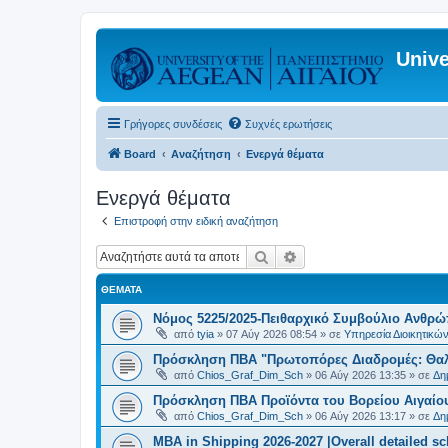
Unive
Γρήγορες συνδέσεις
Συχνές ερωτήσεις
Board
Αναζήτηση
Ενεργά θέματα
Ενεργά θέματα
Επιστροφή στην ειδική αναζήτηση
Αναζήτηση
Ειδική αναζήτηση
ΘΈΜΑΤΑ
Νόμος 5225/2025-Πειθαρχικό Συμβούλιο Ανθρώ
από
tyia
»
07 Αύγ 2026 08:54
» σε
Υπηρεσία Διοικητικ
Πρόσκληση ΠΒΑ "Πρωτοπόρες Διαδρομές: Θαλά
από
Chios_Graf_Dim_Sch
»
06 Αύγ 2026 13:35
» σε
Δη
Πρόσκληση ΠΒΑ Προϊόντα του Βορείου Αιγαίου
από
Chios_Graf_Dim_Sch
»
06 Αύγ 2026 13:17
» σε
Δη
MBA in Shipping 2026-2027 |Overall detailed s