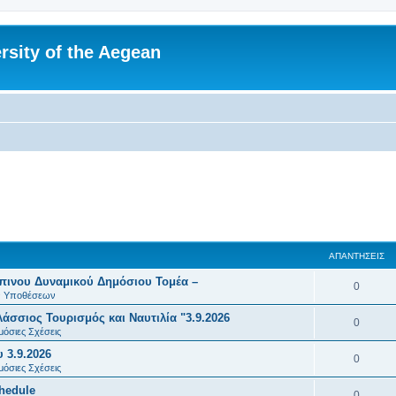
rsity of the Aegean
ΑΠΑΝΤΉΣΕΙΣ
πινου Δυναμικού Δημόσιου Τομέα –
Α
0
ών Υποθέσεων
π
σσιος Τουρισμός και Ναυτιλία "3.9.2026
Α
0
α
μόσιες Σχέσεις
π
 3.9.2026
ν
Α
0
α
μόσιες Σχέσεις
τ
π
chedule
ν
Α
0