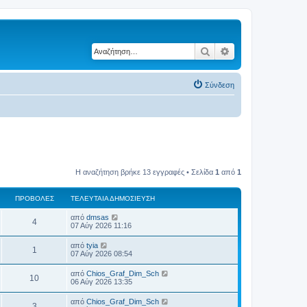
Αναζήτηση
Ειδική αναζήτηση
Σύνδεση
Η αναζήτηση βρήκε 13 εγγραφές • Σελίδα
1
από
1
ΠΡΟΒΟΛΈΣ
ΤΕΛΕΥΤΑΊΑ ΔΗΜΟΣΊΕΥΣΗ
Τ
από
dmsas
Π
4
ε
07 Αύγ 2026 11:16
λ
ρ
ε
Τ
από
tyia
Π
1
υ
ε
07 Αύγ 2026 08:54
ο
τ
λ
α
ρ
ε
Τ
από
Chios_Graf_Dim_Sch
β
ί
Π
10
υ
ε
06 Αύγ 2026 13:35
α
ο
τ
λ
δ
ο
α
ρ
ε
η
Τ
από
Chios_Graf_Dim_Sch
β
ί
Π
3
υ
μ