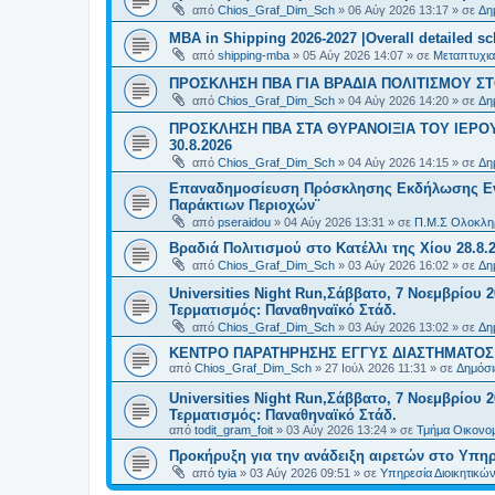
από
Chios_Graf_Dim_Sch
»
06 Αύγ 2026 13:17
» σε
Δη
MBA in Shipping 2026-2027 |Overall detailed s
από
shipping-mba
»
05 Αύγ 2026 14:07
» σε
Μεταπτυχια
ΠΡΟΣΚΛΗΣΗ ΠΒΑ ΓΙΑ ΒΡΑΔΙΑ ΠΟΛΙΤΙΣΜΟΥ ΣΤΟ
από
Chios_Graf_Dim_Sch
»
04 Αύγ 2026 14:20
» σε
Δη
ΠΡΟΣΚΛΗΣΗ ΠΒΑ ΣΤΑ ΘΥΡΑΝΟΙΞΙΑ ΤΟΥ ΙΕΡΟ
30.8.2026
από
Chios_Graf_Dim_Sch
»
04 Αύγ 2026 14:15
» σε
Δη
Επαναδημοσίευση Πρόσκλησης Εκδήλωσης Ενδι
Παράκτιων Περιοχών¨
από
pseraidou
»
04 Αύγ 2026 13:31
» σε
Π.Μ.Σ Ολοκληρ
Βραδιά Πολιτισμού στο Κατέλλι της Χίου 28.8.
από
Chios_Graf_Dim_Sch
»
03 Αύγ 2026 16:02
» σε
Δη
Universities Night Run,Σάββατο, 7 Νοεμβρίου 2
Τερματισμός: Παναθηναϊκό Στάδ.
από
Chios_Graf_Dim_Sch
»
03 Αύγ 2026 13:02
» σε
Δη
ΚΕΝΤΡΟ ΠΑΡΑΤΗΡΗΣΗΣ ΕΓΓΥΣ ΔΙΑΣΤΗΜΑΤΟΣ Χ
από
Chios_Graf_Dim_Sch
»
27 Ιούλ 2026 11:31
» σε
Δημόσι
Universities Night Run,Σάββατο, 7 Νοεμβρίου 2
Τερματισμός: Παναθηναϊκό Στάδ.
από
todit_gram_foit
»
03 Αύγ 2026 13:24
» σε
Τμήμα Οικονομ
Προκήρυξη για την ανάδειξη αιρετών στο Υπη
από
tyia
»
03 Αύγ 2026 09:51
» σε
Υπηρεσία Διοικητικ