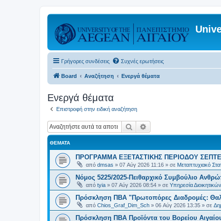
Unive
Γρήγορες συνδέσεις
Συχνές ερωτήσεις
Board
Αναζήτηση
Ενεργά θέματα
Ενεργά θέματα
Επιστροφή στην ειδική αναζήτηση
Αναζήτηση
Ειδική αναζήτηση
ΘΈΜΑΤΑ
ΠΡΟΓΡΑΜΜΑ ΕΞΕΤΑΣΤΙΚΗΣ ΠΕΡΙΟΔΟΥ ΣΕΠΤΕ
από
dmsas
»
07 Αύγ 2026 11:16
» σε
Μεταπτυχιακό Στατ
Νόμος 5225/2025-Πειθαρχικό Συμβούλιο Ανθρώ
από
tyia
»
07 Αύγ 2026 08:54
» σε
Υπηρεσία Διοικητικ
Πρόσκληση ΠΒΑ "Πρωτοπόρες Διαδρομές: Θαλά
από
Chios_Graf_Dim_Sch
»
06 Αύγ 2026 13:35
» σε
Δη
Πρόσκληση ΠΒΑ Προϊόντα του Βορείου Αιγαίου