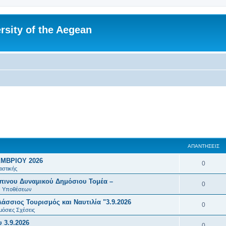
rsity of the Aegean
ΑΠΑΝΤΉΣΕΙΣ
ΜΒΡΙΟΥ 2026
Α
0
ιστικής
π
πινου Δυναμικού Δημόσιου Τομέα –
Α
0
α
ών Υποθέσεων
π
σσιος Τουρισμός και Ναυτιλία "3.9.2026
ν
Α
0
α
μόσιες Σχέσεις
τ
π
 3.9.2026
ν
Α
0