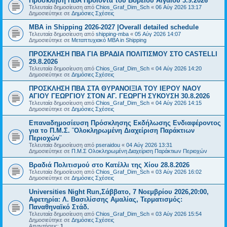
Πρόσκληση ΠΒΑ Προϊόντα του Βορείου Αιγαίου 3.9.2026
Τελευταία δημοσίευση από
Chios_Graf_Dim_Sch
«
06 Αύγ 2026 13:17
Δημοσιεύτηκε σε
Δημόσιες Σχέσεις
MBA in Shipping 2026-2027 |Overall detailed schedule
Τελευταία δημοσίευση από
shipping-mba
«
05 Αύγ 2026 14:07
Δημοσιεύτηκε σε
Μεταπτυχιακό MBA in Shipping
ΠΡΟΣΚΛΗΣΗ ΠΒΑ ΓΙΑ ΒΡΑΔΙΑ ΠΟΛΙΤΙΣΜΟΥ ΣΤΟ CASTELLI
29.8.2026
Τελευταία δημοσίευση από
Chios_Graf_Dim_Sch
«
04 Αύγ 2026 14:20
Δημοσιεύτηκε σε
Δημόσιες Σχέσεις
ΠΡΟΣΚΛΗΣΗ ΠΒΑ ΣΤΑ ΘΥΡΑΝΟΙΞΙΑ ΤΟΥ ΙΕΡΟΥ ΝΑΟΥ
ΑΓΙΟΥ ΓΕΩΡΓΙΟΥ ΣΤΟΝ ΑΓ. ΓΕΩΡΓΗ ΣΥΚΟΥΣΗ 30.8.2026
Τελευταία δημοσίευση από
Chios_Graf_Dim_Sch
«
04 Αύγ 2026 14:15
Δημοσιεύτηκε σε
Δημόσιες Σχέσεις
Επαναδημοσίευση Πρόσκλησης Εκδήλωσης Ενδιαφέροντος
για το Π.Μ.Σ. ¨Ολοκληρωμένη Διαχείριση Παράκτιων
Περιοχών¨
Τελευταία δημοσίευση από
pseraidou
«
04 Αύγ 2026 13:31
Δημοσιεύτηκε σε
Π.Μ.Σ Ολοκληρωμένη Διαχείριση Παράκτιων Περιοχών
Βραδιά Πολιτισμού στο Κατέλλι της Χίου 28.8.2026
Τελευταία δημοσίευση από
Chios_Graf_Dim_Sch
«
03 Αύγ 2026 16:02
Δημοσιεύτηκε σε
Δημόσιες Σχέσεις
Universities Night Run,Σάββατο, 7 Νοεμβρίου 2026,20:00,
Αφετηρία: Λ. Βασιλίσσης Αμαλίας, Τερματισμός:
Παναθηναϊκό Στάδ.
Τελευταία δημοσίευση από
Chios_Graf_Dim_Sch
«
03 Αύγ 2026 15:54
Δημοσιεύτηκε σε
Δημόσιες Σχέσεις
Απαντήσεις:
1