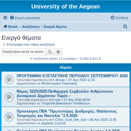
University of the Aegean
Συχνές ερωτήσεις
Σύνδεση
Α
Board
Αναζήτηση
Ενεργά θέματα
ν
Ενεργά θέματα
α
Επιστροφή στην ειδική αναζήτηση
ζ
Αναζήτηση
Ειδική αναζήτηση
ή
Η αναζήτηση βρήκε 13 εγγραφές • Σελίδα
1
από
1
τ
Θέματα
η
ΠΡΟΓΡΑΜΜΑ ΕΞΕΤΑΣΤΙΚΗΣ ΠΕΡΙΟΔΟΥ ΣΕΠΤΕΜΒΡΙΟΥ 2026
σ
Τελευταία δημοσίευση από
dmsas
«
07 Αύγ 2026 11:16
η
Δημοσιεύτηκε σε
Μεταπτυχιακό Στατιστικής
Νόμος 5225/2025-Πειθαρχικό Συμβούλιο Ανθρώπινου
Δυναμικού Δημόσιου Τομέα –
Τελευταία δημοσίευση από
tyia
«
07 Αύγ 2026 08:54
Δημοσιεύτηκε σε
Υπηρεσία Διοικητικών Υποθέσεων
Πρόσκληση ΠΒΑ "Πρωτοπόρες Διαδρομές: Θαλάσσιος
Τουρισμός και Ναυτιλία "3.9.2026
Τελευταία δημοσίευση από
Chios_Graf_Dim_Sch
«
06 Αύγ 2026 13:35
Δημοσιεύτηκε σε
Δημόσιες Σχέσεις