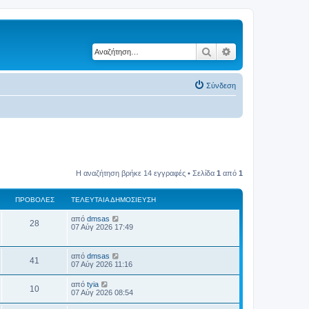
Αναζήτηση
Ειδική αναζήτηση
Σύνδεση
Η αναζήτηση βρήκε 14 εγγραφές • Σελίδα
1
από
1
ΠΡΟΒΟΛΈΣ
ΤΕΛΕΥΤΑΊΑ ΔΗΜΟΣΊΕΥΣΗ
Τ
από
dmsas
Π
28
ε
07 Αύγ 2026 17:49
λ
ρ
ε
υ
Τ
από
dmsas
ο
Π
τ
41
ε
07 Αύγ 2026 11:16
α
λ
β
ί
ρ
ε
Τ
α
από
tyia
Π
10
υ
ε
δ
07 Αύγ 2026 08:54
ο
ο
τ
λ
η
α
ρ
ε
μ