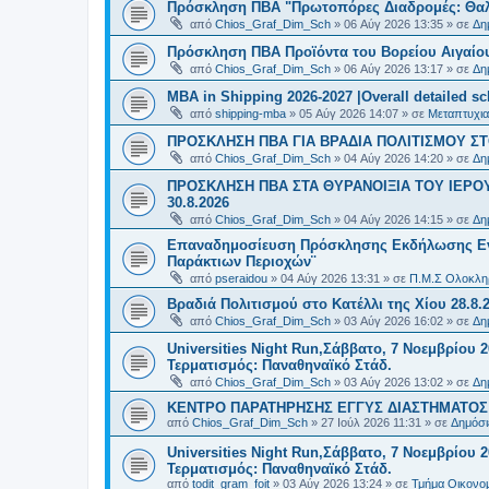
Πρόσκληση ΠΒΑ "Πρωτοπόρες Διαδρομές: Θαλά
από
Chios_Graf_Dim_Sch
»
06 Αύγ 2026 13:35
» σε
Δη
Πρόσκληση ΠΒΑ Προϊόντα του Βορείου Αιγαίου
από
Chios_Graf_Dim_Sch
»
06 Αύγ 2026 13:17
» σε
Δη
MBA in Shipping 2026-2027 |Overall detailed s
από
shipping-mba
»
05 Αύγ 2026 14:07
» σε
Μεταπτυχια
ΠΡΟΣΚΛΗΣΗ ΠΒΑ ΓΙΑ ΒΡΑΔΙΑ ΠΟΛΙΤΙΣΜΟΥ ΣΤΟ
από
Chios_Graf_Dim_Sch
»
04 Αύγ 2026 14:20
» σε
Δη
ΠΡΟΣΚΛΗΣΗ ΠΒΑ ΣΤΑ ΘΥΡΑΝΟΙΞΙΑ ΤΟΥ ΙΕΡΟ
30.8.2026
από
Chios_Graf_Dim_Sch
»
04 Αύγ 2026 14:15
» σε
Δη
Επαναδημοσίευση Πρόσκλησης Εκδήλωσης Ενδι
Παράκτιων Περιοχών¨
από
pseraidou
»
04 Αύγ 2026 13:31
» σε
Π.Μ.Σ Ολοκληρ
Βραδιά Πολιτισμού στο Κατέλλι της Χίου 28.8.
από
Chios_Graf_Dim_Sch
»
03 Αύγ 2026 16:02
» σε
Δη
Universities Night Run,Σάββατο, 7 Νοεμβρίου 2
Τερματισμός: Παναθηναϊκό Στάδ.
από
Chios_Graf_Dim_Sch
»
03 Αύγ 2026 13:02
» σε
Δη
ΚΕΝΤΡΟ ΠΑΡΑΤΗΡΗΣΗΣ ΕΓΓΥΣ ΔΙΑΣΤΗΜΑΤΟΣ Χ
από
Chios_Graf_Dim_Sch
»
27 Ιούλ 2026 11:31
» σε
Δημόσι
Universities Night Run,Σάββατο, 7 Νοεμβρίου 2
Τερματισμός: Παναθηναϊκό Στάδ.
από
todit_gram_foit
»
03 Αύγ 2026 13:24
» σε
Τμήμα Οικονομ