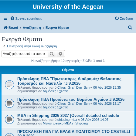
University of the Aegean
Συχνές ερωτήσεις
Σύνδεση
Α
Board
Αναζήτηση
Ενεργά θέματα
ν
Ενεργά θέματα
α
Επιστροφή στην ειδική αναζήτηση
ζ
Αναζήτηση
Ειδική αναζήτηση
ή
Η αναζήτηση βρήκε 12 εγγραφές • Σελίδα
1
από
1
τ
Θέματα
η
Πρόσκληση ΠΒΑ "Πρωτοπόρες Διαδρομές: Θαλάσσιος
σ
Τουρισμός και Ναυτιλία "3.9.2026
η
Τελευταία δημοσίευση από
Chios_Graf_Dim_Sch
«
06 Αύγ 2026 13:35
Δημοσιεύτηκε σε
Δημόσιες Σχέσεις
Πρόσκληση ΠΒΑ Προϊόντα του Βορείου Αιγαίου 3.9.2026
Τελευταία δημοσίευση από
Chios_Graf_Dim_Sch
«
06 Αύγ 2026 13:17
Δημοσιεύτηκε σε
Δημόσιες Σχέσεις
MBA in Shipping 2026-2027 |Overall detailed schedule
Τελευταία δημοσίευση από
shipping-mba
«
05 Αύγ 2026 14:07
Δημοσιεύτηκε σε
Μεταπτυχιακό MBA in Shipping
ΠΡΟΣΚΛΗΣΗ ΠΒΑ ΓΙΑ ΒΡΑΔΙΑ ΠΟΛΙΤΙΣΜΟΥ ΣΤΟ CASTELLI