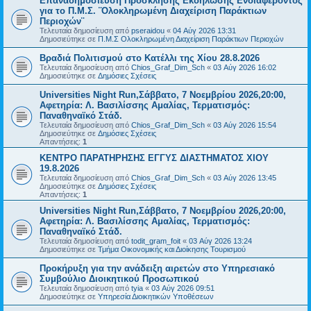
Επαναδημοσίευση Πρόσκλησης Εκδήλωσης Ενδιαφέροντος
για το Π.Μ.Σ. ¨Ολοκληρωμένη Διαχείριση Παράκτιων
Περιοχών¨
Τελευταία δημοσίευση από
pseraidou
«
04 Αύγ 2026 13:31
Δημοσιεύτηκε σε
Π.Μ.Σ Ολοκληρωμένη Διαχείριση Παράκτιων Περιοχών
Βραδιά Πολιτισμού στο Κατέλλι της Χίου 28.8.2026
Τελευταία δημοσίευση από
Chios_Graf_Dim_Sch
«
03 Αύγ 2026 16:02
Δημοσιεύτηκε σε
Δημόσιες Σχέσεις
Universities Night Run,Σάββατο, 7 Νοεμβρίου 2026,20:00,
Αφετηρία: Λ. Βασιλίσσης Αμαλίας, Τερματισμός:
Παναθηναϊκό Στάδ.
Τελευταία δημοσίευση από
Chios_Graf_Dim_Sch
«
03 Αύγ 2026 15:54
Δημοσιεύτηκε σε
Δημόσιες Σχέσεις
Απαντήσεις:
1
ΚΕΝΤΡΟ ΠΑΡΑΤΗΡΗΣΗΣ ΕΓΓΥΣ ΔΙΑΣΤΗΜΑΤΟΣ ΧΙΟΥ
19.8.2026
Τελευταία δημοσίευση από
Chios_Graf_Dim_Sch
«
03 Αύγ 2026 13:45
Δημοσιεύτηκε σε
Δημόσιες Σχέσεις
Απαντήσεις:
1
Universities Night Run,Σάββατο, 7 Νοεμβρίου 2026,20:00,
Αφετηρία: Λ. Βασιλίσσης Αμαλίας, Τερματισμός:
Παναθηναϊκό Στάδ.
Τελευταία δημοσίευση από
todit_gram_foit
«
03 Αύγ 2026 13:24
Δημοσιεύτηκε σε
Τμήμα Οικονομικής και Διοίκησης Τουρισμού
Προκήρυξη για την ανάδειξη αιρετών στο Υπηρεσιακό
Συμβούλιο Διοικητικού Προσωπικού
Τελευταία δημοσίευση από
tyia
«
03 Αύγ 2026 09:51
Δημοσιεύτηκε σε
Υπηρεσία Διοικητικών Υποθέσεων