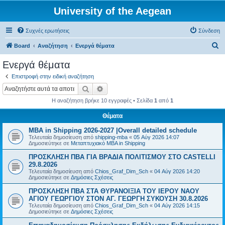
University of the Aegean
Συχνές ερωτήσεις
Σύνδεση
Α
Board
Αναζήτηση
Ενεργά θέματα
ν
Ενεργά θέματα
α
Επιστροφή στην ειδική αναζήτηση
ζ
Αναζήτηση
Ειδική αναζήτηση
ή
Η αναζήτηση βρήκε 10 εγγραφές • Σελίδα
1
από
1
τ
Θέματα
η
MBA in Shipping 2026-2027 |Overall detailed schedule
σ
Τελευταία δημοσίευση από
shipping-mba
«
05 Αύγ 2026 14:07
η
Δημοσιεύτηκε σε
Μεταπτυχιακό MBA in Shipping
ΠΡΟΣΚΛΗΣΗ ΠΒΑ ΓΙΑ ΒΡΑΔΙΑ ΠΟΛΙΤΙΣΜΟΥ ΣΤΟ CASTELLI
29.8.2026
Τελευταία δημοσίευση από
Chios_Graf_Dim_Sch
«
04 Αύγ 2026 14:20
Δημοσιεύτηκε σε
Δημόσιες Σχέσεις
ΠΡΟΣΚΛΗΣΗ ΠΒΑ ΣΤΑ ΘΥΡΑΝΟΙΞΙΑ ΤΟΥ ΙΕΡΟΥ ΝΑΟΥ
ΑΓΙΟΥ ΓΕΩΡΓΙΟΥ ΣΤΟΝ ΑΓ. ΓΕΩΡΓΗ ΣΥΚΟΥΣΗ 30.8.2026
Τελευταία δημοσίευση από
Chios_Graf_Dim_Sch
«
04 Αύγ 2026 14:15
Δημοσιεύτηκε σε
Δημόσιες Σχέσεις