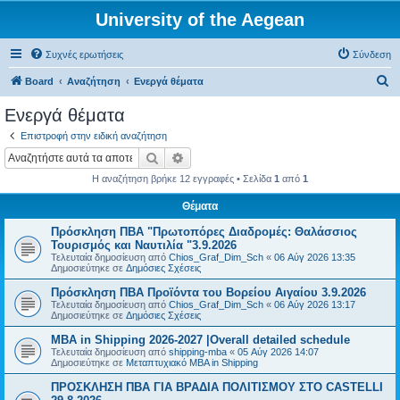
University of the Aegean
Συχνές ερωτήσεις
Σύνδεση
Α
Board
Αναζήτηση
Ενεργά θέματα
ν
Ενεργά θέματα
α
Επιστροφή στην ειδική αναζήτηση
ζ
Αναζήτηση
Ειδική αναζήτηση
ή
Η αναζήτηση βρήκε 12 εγγραφές • Σελίδα
1
από
1
τ
Θέματα
η
Πρόσκληση ΠΒΑ "Πρωτοπόρες Διαδρομές: Θαλάσσιος
σ
Τουρισμός και Ναυτιλία "3.9.2026
η
Τελευταία δημοσίευση από
Chios_Graf_Dim_Sch
«
06 Αύγ 2026 13:35
Δημοσιεύτηκε σε
Δημόσιες Σχέσεις
Πρόσκληση ΠΒΑ Προϊόντα του Βορείου Αιγαίου 3.9.2026
Τελευταία δημοσίευση από
Chios_Graf_Dim_Sch
«
06 Αύγ 2026 13:17
Δημοσιεύτηκε σε
Δημόσιες Σχέσεις
MBA in Shipping 2026-2027 |Overall detailed schedule
Τελευταία δημοσίευση από
shipping-mba
«
05 Αύγ 2026 14:07
Δημοσιεύτηκε σε
Μεταπτυχιακό MBA in Shipping
ΠΡΟΣΚΛΗΣΗ ΠΒΑ ΓΙΑ ΒΡΑΔΙΑ ΠΟΛΙΤΙΣΜΟΥ ΣΤΟ CASTELLI