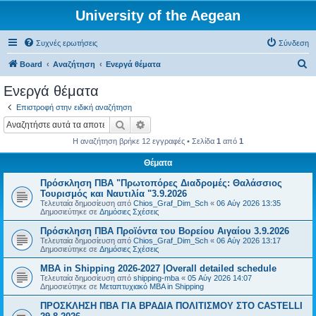
University of the Aegean
Συχνές ερωτήσεις
Σύνδεση
Α
Board
Αναζήτηση
Ενεργά θέματα
ν
Ενεργά θέματα
α
Επιστροφή στην ειδική αναζήτηση
ζ
Αναζήτηση
Ειδική αναζήτηση
ή
Η αναζήτηση βρήκε 12 εγγραφές • Σελίδα
1
από
1
τ
Θέματα
η
Πρόσκληση ΠΒΑ "Πρωτοπόρες Διαδρομές: Θαλάσσιος
σ
Τουρισμός και Ναυτιλία "3.9.2026
η
Τελευταία δημοσίευση από
Chios_Graf_Dim_Sch
«
06 Αύγ 2026 13:35
Δημοσιεύτηκε σε
Δημόσιες Σχέσεις
Πρόσκληση ΠΒΑ Προϊόντα του Βορείου Αιγαίου 3.9.2026
Τελευταία δημοσίευση από
Chios_Graf_Dim_Sch
«
06 Αύγ 2026 13:17
Δημοσιεύτηκε σε
Δημόσιες Σχέσεις
MBA in Shipping 2026-2027 |Overall detailed schedule
Τελευταία δημοσίευση από
shipping-mba
«
05 Αύγ 2026 14:07
Δημοσιεύτηκε σε
Μεταπτυχιακό MBA in Shipping
ΠΡΟΣΚΛΗΣΗ ΠΒΑ ΓΙΑ ΒΡΑΔΙΑ ΠΟΛΙΤΙΣΜΟΥ ΣΤΟ CASTELLI