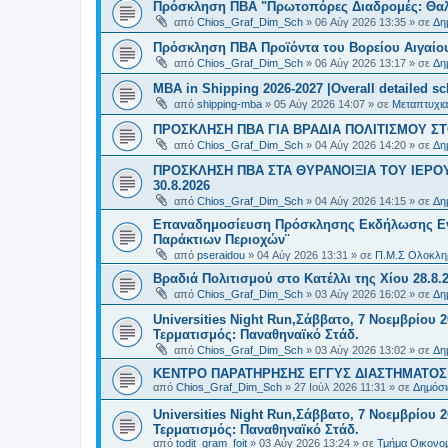
Πρόσκληση ΠΒΑ "Πρωτοπόρες Διαδρομές: Θαλά
από
Chios_Graf_Dim_Sch
»
06 Αύγ 2026 13:35
» σε
Δη
Πρόσκληση ΠΒΑ Προϊόντα του Βορείου Αιγαίου
από
Chios_Graf_Dim_Sch
»
06 Αύγ 2026 13:17
» σε
Δη
MBA in Shipping 2026-2027 |Overall detailed s
από
shipping-mba
»
05 Αύγ 2026 14:07
» σε
Μεταπτυχια
ΠΡΟΣΚΛΗΣΗ ΠΒΑ ΓΙΑ ΒΡΑΔΙΑ ΠΟΛΙΤΙΣΜΟΥ ΣΤΟ
από
Chios_Graf_Dim_Sch
»
04 Αύγ 2026 14:20
» σε
Δη
ΠΡΟΣΚΛΗΣΗ ΠΒΑ ΣΤΑ ΘΥΡΑΝΟΙΞΙΑ ΤΟΥ ΙΕΡΟ
30.8.2026
από
Chios_Graf_Dim_Sch
»
04 Αύγ 2026 14:15
» σε
Δη
Επαναδημοσίευση Πρόσκλησης Εκδήλωσης Ενδι
Παράκτιων Περιοχών¨
από
pseraidou
»
04 Αύγ 2026 13:31
» σε
Π.Μ.Σ Ολοκληρ
Βραδιά Πολιτισμού στο Κατέλλι της Χίου 28.8.
από
Chios_Graf_Dim_Sch
»
03 Αύγ 2026 16:02
» σε
Δη
Universities Night Run,Σάββατο, 7 Νοεμβρίου 2
Τερματισμός: Παναθηναϊκό Στάδ.
από
Chios_Graf_Dim_Sch
»
03 Αύγ 2026 13:02
» σε
Δη
ΚΕΝΤΡΟ ΠΑΡΑΤΗΡΗΣΗΣ ΕΓΓΥΣ ΔΙΑΣΤΗΜΑΤΟΣ Χ
από
Chios_Graf_Dim_Sch
»
27 Ιούλ 2026 11:31
» σε
Δημόσι
Universities Night Run,Σάββατο, 7 Νοεμβρίου 2
Τερματισμός: Παναθηναϊκό Στάδ.
από
todit_gram_foit
»
03 Αύγ 2026 13:24
» σε
Τμήμα Οικονομ