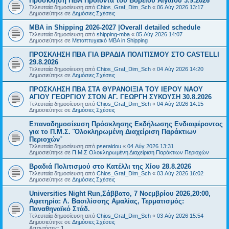
Πρόσκληση ΠΒΑ Προϊόντα του Βορείου Αιγαίου 3.9.2026
Τελευταία δημοσίευση από
Chios_Graf_Dim_Sch
«
06 Αύγ 2026 13:17
Δημοσιεύτηκε σε
Δημόσιες Σχέσεις
MBA in Shipping 2026-2027 |Overall detailed schedule
Τελευταία δημοσίευση από
shipping-mba
«
05 Αύγ 2026 14:07
Δημοσιεύτηκε σε
Μεταπτυχιακό MBA in Shipping
ΠΡΟΣΚΛΗΣΗ ΠΒΑ ΓΙΑ ΒΡΑΔΙΑ ΠΟΛΙΤΙΣΜΟΥ ΣΤΟ CASTELLI
29.8.2026
Τελευταία δημοσίευση από
Chios_Graf_Dim_Sch
«
04 Αύγ 2026 14:20
Δημοσιεύτηκε σε
Δημόσιες Σχέσεις
ΠΡΟΣΚΛΗΣΗ ΠΒΑ ΣΤΑ ΘΥΡΑΝΟΙΞΙΑ ΤΟΥ ΙΕΡΟΥ ΝΑΟΥ
ΑΓΙΟΥ ΓΕΩΡΓΙΟΥ ΣΤΟΝ ΑΓ. ΓΕΩΡΓΗ ΣΥΚΟΥΣΗ 30.8.2026
Τελευταία δημοσίευση από
Chios_Graf_Dim_Sch
«
04 Αύγ 2026 14:15
Δημοσιεύτηκε σε
Δημόσιες Σχέσεις
Επαναδημοσίευση Πρόσκλησης Εκδήλωσης Ενδιαφέροντος
για το Π.Μ.Σ. ¨Ολοκληρωμένη Διαχείριση Παράκτιων
Περιοχών¨
Τελευταία δημοσίευση από
pseraidou
«
04 Αύγ 2026 13:31
Δημοσιεύτηκε σε
Π.Μ.Σ Ολοκληρωμένη Διαχείριση Παράκτιων Περιοχών
Βραδιά Πολιτισμού στο Κατέλλι της Χίου 28.8.2026
Τελευταία δημοσίευση από
Chios_Graf_Dim_Sch
«
03 Αύγ 2026 16:02
Δημοσιεύτηκε σε
Δημόσιες Σχέσεις
Universities Night Run,Σάββατο, 7 Νοεμβρίου 2026,20:00,
Αφετηρία: Λ. Βασιλίσσης Αμαλίας, Τερματισμός:
Παναθηναϊκό Στάδ.
Τελευταία δημοσίευση από
Chios_Graf_Dim_Sch
«
03 Αύγ 2026 15:54
Δημοσιεύτηκε σε
Δημόσιες Σχέσεις
Απαντήσεις:
1