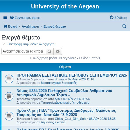
University of the Aegean
Συχνές ερωτήσεις
Σύνδεση
Α
Board
Αναζήτηση
Ενεργά θέματα
ν
Ενεργά θέματα
α
Επιστροφή στην ειδική αναζήτηση
ζ
Αναζήτηση
Ειδική αναζήτηση
ή
Η αναζήτηση βρήκε 13 εγγραφές • Σελίδα
1
από
1
τ
Θέματα
η
ΠΡΟΓΡΑΜΜΑ ΕΞΕΤΑΣΤΙΚΗΣ ΠΕΡΙΟΔΟΥ ΣΕΠΤΕΜΒΡΙΟΥ 2026
σ
Τελευταία δημοσίευση από
dmsas
«
07 Αύγ 2026 11:16
η
Δημοσιεύτηκε σε
Μεταπτυχιακό Στατιστικής
Νόμος 5225/2025-Πειθαρχικό Συμβούλιο Ανθρώπινου
Δυναμικού Δημόσιου Τομέα –
Τελευταία δημοσίευση από
tyia
«
07 Αύγ 2026 08:54
Δημοσιεύτηκε σε
Υπηρεσία Διοικητικών Υποθέσεων
Πρόσκληση ΠΒΑ "Πρωτοπόρες Διαδρομές: Θαλάσσιος
Τουρισμός και Ναυτιλία "3.9.2026
Τελευταία δημοσίευση από
Chios_Graf_Dim_Sch
«
06 Αύγ 2026 13:35
Δημοσιεύτηκε σε
Δημόσιες Σχέσεις