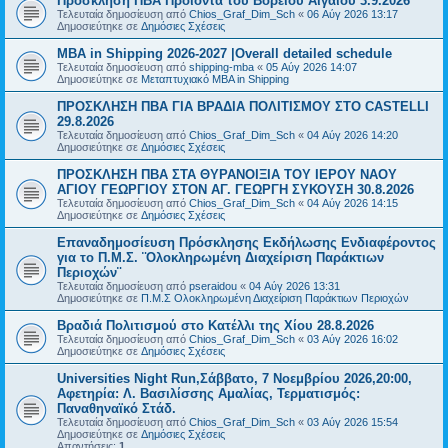
Πρόσκληση ΠΒΑ Προϊόντα του Βορείου Αιγαίου 3.9.2026
Τελευταία δημοσίευση από
Chios_Graf_Dim_Sch
«
06 Αύγ 2026 13:17
Δημοσιεύτηκε σε
Δημόσιες Σχέσεις
MBA in Shipping 2026-2027 |Overall detailed schedule
Τελευταία δημοσίευση από
shipping-mba
«
05 Αύγ 2026 14:07
Δημοσιεύτηκε σε
Μεταπτυχιακό MBA in Shipping
ΠΡΟΣΚΛΗΣΗ ΠΒΑ ΓΙΑ ΒΡΑΔΙΑ ΠΟΛΙΤΙΣΜΟΥ ΣΤΟ CASTELLI
29.8.2026
Τελευταία δημοσίευση από
Chios_Graf_Dim_Sch
«
04 Αύγ 2026 14:20
Δημοσιεύτηκε σε
Δημόσιες Σχέσεις
ΠΡΟΣΚΛΗΣΗ ΠΒΑ ΣΤΑ ΘΥΡΑΝΟΙΞΙΑ ΤΟΥ ΙΕΡΟΥ ΝΑΟΥ
ΑΓΙΟΥ ΓΕΩΡΓΙΟΥ ΣΤΟΝ ΑΓ. ΓΕΩΡΓΗ ΣΥΚΟΥΣΗ 30.8.2026
Τελευταία δημοσίευση από
Chios_Graf_Dim_Sch
«
04 Αύγ 2026 14:15
Δημοσιεύτηκε σε
Δημόσιες Σχέσεις
Επαναδημοσίευση Πρόσκλησης Εκδήλωσης Ενδιαφέροντος
για το Π.Μ.Σ. ¨Ολοκληρωμένη Διαχείριση Παράκτιων
Περιοχών¨
Τελευταία δημοσίευση από
pseraidou
«
04 Αύγ 2026 13:31
Δημοσιεύτηκε σε
Π.Μ.Σ Ολοκληρωμένη Διαχείριση Παράκτιων Περιοχών
Βραδιά Πολιτισμού στο Κατέλλι της Χίου 28.8.2026
Τελευταία δημοσίευση από
Chios_Graf_Dim_Sch
«
03 Αύγ 2026 16:02
Δημοσιεύτηκε σε
Δημόσιες Σχέσεις
Universities Night Run,Σάββατο, 7 Νοεμβρίου 2026,20:00,
Αφετηρία: Λ. Βασιλίσσης Αμαλίας, Τερματισμός:
Παναθηναϊκό Στάδ.
Τελευταία δημοσίευση από
Chios_Graf_Dim_Sch
«
03 Αύγ 2026 15:54
Δημοσιεύτηκε σε
Δημόσιες Σχέσεις
Απαντήσεις:
1