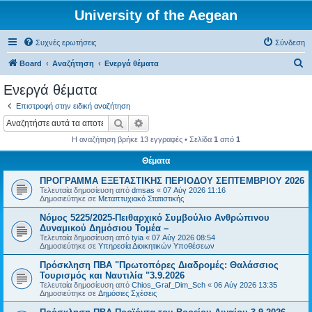
University of the Aegean
Συχνές ερωτήσεις
Σύνδεση
Α
Board
Αναζήτηση
Ενεργά θέματα
ν
Ενεργά θέματα
α
Επιστροφή στην ειδική αναζήτηση
ζ
Αναζήτηση
Ειδική αναζήτηση
ή
Η αναζήτηση βρήκε 13 εγγραφές • Σελίδα
1
από
1
τ
Θέματα
η
ΠΡΟΓΡΑΜΜΑ ΕΞΕΤΑΣΤΙΚΗΣ ΠΕΡΙΟΔΟΥ ΣΕΠΤΕΜΒΡΙΟΥ 2026
σ
Τελευταία δημοσίευση από
dmsas
«
07 Αύγ 2026 11:16
η
Δημοσιεύτηκε σε
Μεταπτυχιακό Στατιστικής
Νόμος 5225/2025-Πειθαρχικό Συμβούλιο Ανθρώπινου
Δυναμικού Δημόσιου Τομέα –
Τελευταία δημοσίευση από
tyia
«
07 Αύγ 2026 08:54
Δημοσιεύτηκε σε
Υπηρεσία Διοικητικών Υποθέσεων
Πρόσκληση ΠΒΑ "Πρωτοπόρες Διαδρομές: Θαλάσσιος
Τουρισμός και Ναυτιλία "3.9.2026
Τελευταία δημοσίευση από
Chios_Graf_Dim_Sch
«
06 Αύγ 2026 13:35
Δημοσιεύτηκε σε
Δημόσιες Σχέσεις