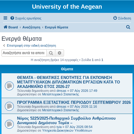
University of the Aegean
Συχνές ερωτήσεις
Σύνδεση
Α
Board
Αναζήτηση
Ενεργά θέματα
ν
Ενεργά θέματα
α
Επιστροφή στην ειδική αναζήτηση
ζ
Αναζήτηση
Ειδική αναζήτηση
ή
Η αναζήτηση βρήκε 14 εγγραφές • Σελίδα
1
από
1
τ
Θέματα
η
ΘΕΜΑΤΑ - ΘΕΜΑΤΙΚΕΣ ΕΝΟΤΗΤΕΣ ΓΙΑ ΕΚΠΟΝΗΣΗ
σ
ΜΕΤΑΠΤΥΧΙΑΚΩΝ ΔΙΠΛΩΜΑΤΙΚΩΝ ΕΡΓΑΣΙΩΝ ΚΑΤΑ ΤΟ
η
ΑΚΑΔΗΜΑΪΚΟ ΕΤΟΣ 2026-27
Τελευταία δημοσίευση από
dmsas
«
07 Αύγ 2026 17:49
Δημοσιεύτηκε σε
Μεταπτυχιακό Στατιστικής
ΠΡΟΓΡΑΜΜΑ ΕΞΕΤΑΣΤΙΚΗΣ ΠΕΡΙΟΔΟΥ ΣΕΠΤΕΜΒΡΙΟΥ 2026
Τελευταία δημοσίευση από
dmsas
«
07 Αύγ 2026 11:16
Δημοσιεύτηκε σε
Μεταπτυχιακό Στατιστικής
Νόμος 5225/2025-Πειθαρχικό Συμβούλιο Ανθρώπινου
Δυναμικού Δημόσιου Τομέα –
Τελευταία δημοσίευση από
tyia
«
07 Αύγ 2026 08:54
Δημοσιεύτηκε σε
Υπηρεσία Διοικητικών Υποθέσεων