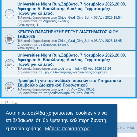
Universities Night Run,Σάββατο, 7 Νοεμβρίου 2026,20:00,
Αφετηρία: Λ. Βασιλίσσης Αμαλίας, Τερματισμός:
Παναθηναϊκό Στάδ.
Τελευταία δημοσίευση από
Chios_Graf_Dim_Sch
«
03 Αύγ 2026 15:54
Δημοσιεύτηκε σε
Δημόσιες Σχέσεις
Απαντήσεις:
1
ΚΕΝΤΡΟ ΠΑΡΑΤΗΡΗΣΗΣ ΕΓΓΥΣ ΔΙΑΣΤΗΜΑΤΟΣ ΧΙΟΥ
19.8.2026
Τελευταία δημοσίευση από
Chios_Graf_Dim_Sch
«
03 Αύγ 2026 13:45
Δημοσιεύτηκε σε
Δημόσιες Σχέσεις
Απαντήσεις:
1
Universities Night Run,Σάββατο, 7 Νοεμβρίου 2026,20:00,
Αφετηρία: Λ. Βασιλίσσης Αμαλίας, Τερματισμός:
Παναθηναϊκό Στάδ.
Τελευταία δημοσίευση από
todit_gram_foit
«
03 Αύγ 2026 13:24
Δημοσιεύτηκε σε
Τμήμα Οικονομικής και Διοίκησης Τουρισμού
Προκήρυξη για την ανάδειξη αιρετών στο Υπηρεσιακό
Συμβούλιο Διοικητικού Προσωπικού
Τελευταία δημοσίευση από
tyia
«
03 Αύγ 2026 09:51
Δημοσιεύτηκε σε
Υπηρεσία Διοικητικών Υποθέσεων
Η αναζήτηση βρήκε 14 εγγραφές • Σελίδα
1
από
1
Αυτή η ιστοσελίδα χρησιμοποιεί cookies για να
επιβεβαιώσει ότι θα έχετε την καλύτερη δυνατή
Board
Διαγραφή cookies
Όλοι οι χρόνοι είναι
UTC+03:00
εμπειρία χρήσης.
Μάθετε περισσότερα