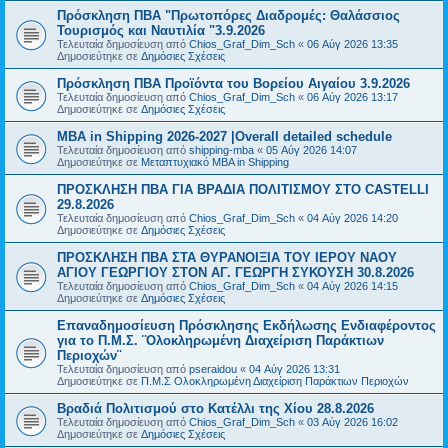
Πρόσκληση ΠΒΑ "Πρωτοπόρες Διαδρομές: Θαλάσσιος
Τουρισμός και Ναυτιλία "3.9.2026
Τελευταία δημοσίευση από
Chios_Graf_Dim_Sch
«
06 Αύγ 2026 13:35
Δημοσιεύτηκε σε
Δημόσιες Σχέσεις
Πρόσκληση ΠΒΑ Προϊόντα του Βορείου Αιγαίου 3.9.2026
Τελευταία δημοσίευση από
Chios_Graf_Dim_Sch
«
06 Αύγ 2026 13:17
Δημοσιεύτηκε σε
Δημόσιες Σχέσεις
MBA in Shipping 2026-2027 |Overall detailed schedule
Τελευταία δημοσίευση από
shipping-mba
«
05 Αύγ 2026 14:07
Δημοσιεύτηκε σε
Μεταπτυχιακό MBA in Shipping
ΠΡΟΣΚΛΗΣΗ ΠΒΑ ΓΙΑ ΒΡΑΔΙΑ ΠΟΛΙΤΙΣΜΟΥ ΣΤΟ CASTELLI
29.8.2026
Τελευταία δημοσίευση από
Chios_Graf_Dim_Sch
«
04 Αύγ 2026 14:20
Δημοσιεύτηκε σε
Δημόσιες Σχέσεις
ΠΡΟΣΚΛΗΣΗ ΠΒΑ ΣΤΑ ΘΥΡΑΝΟΙΞΙΑ ΤΟΥ ΙΕΡΟΥ ΝΑΟΥ
ΑΓΙΟΥ ΓΕΩΡΓΙΟΥ ΣΤΟΝ ΑΓ. ΓΕΩΡΓΗ ΣΥΚΟΥΣΗ 30.8.2026
Τελευταία δημοσίευση από
Chios_Graf_Dim_Sch
«
04 Αύγ 2026 14:15
Δημοσιεύτηκε σε
Δημόσιες Σχέσεις
Επαναδημοσίευση Πρόσκλησης Εκδήλωσης Ενδιαφέροντος
για το Π.Μ.Σ. ¨Ολοκληρωμένη Διαχείριση Παράκτιων
Περιοχών¨
Τελευταία δημοσίευση από
pseraidou
«
04 Αύγ 2026 13:31
Δημοσιεύτηκε σε
Π.Μ.Σ Ολοκληρωμένη Διαχείριση Παράκτιων Περιοχών
Βραδιά Πολιτισμού στο Κατέλλι της Χίου 28.8.2026
Τελευταία δημοσίευση από
Chios_Graf_Dim_Sch
«
03 Αύγ 2026 16:02
Δημοσιεύτηκε σε
Δημόσιες Σχέσεις