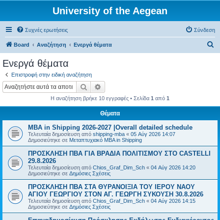
University of the Aegean
Συχνές ερωτήσεις
Σύνδεση
Α
Board
Αναζήτηση
Ενεργά θέματα
ν
Ενεργά θέματα
α
Επιστροφή στην ειδική αναζήτηση
ζ
Αναζήτηση
Ειδική αναζήτηση
ή
Η αναζήτηση βρήκε 10 εγγραφές • Σελίδα
1
από
1
τ
Θέματα
η
MBA in Shipping 2026-2027 |Overall detailed schedule
σ
Τελευταία δημοσίευση από
shipping-mba
«
05 Αύγ 2026 14:07
η
Δημοσιεύτηκε σε
Μεταπτυχιακό MBA in Shipping
ΠΡΟΣΚΛΗΣΗ ΠΒΑ ΓΙΑ ΒΡΑΔΙΑ ΠΟΛΙΤΙΣΜΟΥ ΣΤΟ CASTELLI
29.8.2026
Τελευταία δημοσίευση από
Chios_Graf_Dim_Sch
«
04 Αύγ 2026 14:20
Δημοσιεύτηκε σε
Δημόσιες Σχέσεις
ΠΡΟΣΚΛΗΣΗ ΠΒΑ ΣΤΑ ΘΥΡΑΝΟΙΞΙΑ ΤΟΥ ΙΕΡΟΥ ΝΑΟΥ
ΑΓΙΟΥ ΓΕΩΡΓΙΟΥ ΣΤΟΝ ΑΓ. ΓΕΩΡΓΗ ΣΥΚΟΥΣΗ 30.8.2026
Τελευταία δημοσίευση από
Chios_Graf_Dim_Sch
«
04 Αύγ 2026 14:15
Δημοσιεύτηκε σε
Δημόσιες Σχέσεις