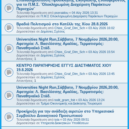
Επαναδημοσίευση Πρόσκλησης Εκδήλωσης Ενδιαφέροντος
για το Π.Μ.Σ. ¨Ολοκληρωμένη Διαχείριση Παράκτιων
Περιοχών¨
Τελευταία δημοσίευση από
pseraidou
«
04 Αύγ 2026 13:31
Δημοσιεύτηκε σε
Π.Μ.Σ Ολοκληρωμένη Διαχείριση Παράκτιων Περιοχών
Βραδιά Πολιτισμού στο Κατέλλι της Χίου 28.8.2026
Τελευταία δημοσίευση από
Chios_Graf_Dim_Sch
«
03 Αύγ 2026 16:02
Δημοσιεύτηκε σε
Δημόσιες Σχέσεις
Universities Night Run,Σάββατο, 7 Νοεμβρίου 2026,20:00,
Αφετηρία: Λ. Βασιλίσσης Αμαλίας, Τερματισμός:
Παναθηναϊκό Στάδ.
Τελευταία δημοσίευση από
Chios_Graf_Dim_Sch
«
03 Αύγ 2026 15:54
Δημοσιεύτηκε σε
Δημόσιες Σχέσεις
Απαντήσεις:
1
ΚΕΝΤΡΟ ΠΑΡΑΤΗΡΗΣΗΣ ΕΓΓΥΣ ΔΙΑΣΤΗΜΑΤΟΣ ΧΙΟΥ
19.8.2026
Τελευταία δημοσίευση από
Chios_Graf_Dim_Sch
«
03 Αύγ 2026 13:45
Δημοσιεύτηκε σε
Δημόσιες Σχέσεις
Απαντήσεις:
1
Universities Night Run,Σάββατο, 7 Νοεμβρίου 2026,20:00,
Αφετηρία: Λ. Βασιλίσσης Αμαλίας, Τερματισμός:
Παναθηναϊκό Στάδ.
Τελευταία δημοσίευση από
todit_gram_foit
«
03 Αύγ 2026 13:24
Δημοσιεύτηκε σε
Τμήμα Οικονομικής και Διοίκησης Τουρισμού
Προκήρυξη για την ανάδειξη αιρετών στο Υπηρεσιακό
Συμβούλιο Διοικητικού Προσωπικού
Τελευταία δημοσίευση από
tyia
«
03 Αύγ 2026 09:51
Δημοσιεύτηκε σε
Υπηρεσία Διοικητικών Υποθέσεων