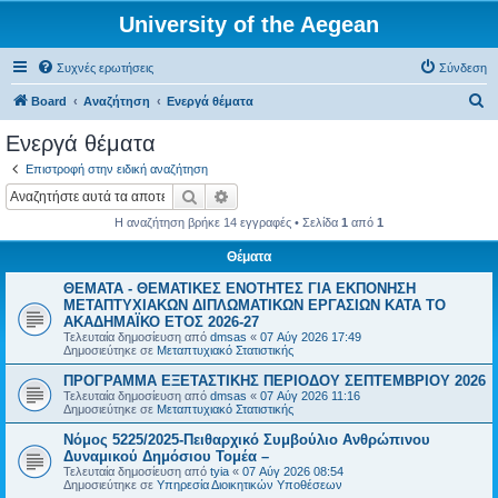
University of the Aegean
Συχνές ερωτήσεις
Σύνδεση
Α
Board
Αναζήτηση
Ενεργά θέματα
ν
Ενεργά θέματα
α
Επιστροφή στην ειδική αναζήτηση
ζ
Αναζήτηση
Ειδική αναζήτηση
ή
Η αναζήτηση βρήκε 14 εγγραφές • Σελίδα
1
από
1
τ
Θέματα
η
ΘΕΜΑΤΑ - ΘΕΜΑΤΙΚΕΣ ΕΝΟΤΗΤΕΣ ΓΙΑ ΕΚΠΟΝΗΣΗ
σ
ΜΕΤΑΠΤΥΧΙΑΚΩΝ ΔΙΠΛΩΜΑΤΙΚΩΝ ΕΡΓΑΣΙΩΝ ΚΑΤΑ ΤΟ
η
ΑΚΑΔΗΜΑΪΚΟ ΕΤΟΣ 2026-27
Τελευταία δημοσίευση από
dmsas
«
07 Αύγ 2026 17:49
Δημοσιεύτηκε σε
Μεταπτυχιακό Στατιστικής
ΠΡΟΓΡΑΜΜΑ ΕΞΕΤΑΣΤΙΚΗΣ ΠΕΡΙΟΔΟΥ ΣΕΠΤΕΜΒΡΙΟΥ 2026
Τελευταία δημοσίευση από
dmsas
«
07 Αύγ 2026 11:16
Δημοσιεύτηκε σε
Μεταπτυχιακό Στατιστικής
Νόμος 5225/2025-Πειθαρχικό Συμβούλιο Ανθρώπινου
Δυναμικού Δημόσιου Τομέα –
Τελευταία δημοσίευση από
tyia
«
07 Αύγ 2026 08:54
Δημοσιεύτηκε σε
Υπηρεσία Διοικητικών Υποθέσεων