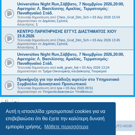
Universities Night Run,Σάββατο, 7 Νοεμβρίου 2026,20:00,
Αφετηρία: Λ. Βασιλίσσης Αμαλίας, Τερματισμός:
Παναθηναϊκό Στάδ.
Τελευταία δημοσίευση από
Chios_Graf_Dim_Sch
«
03 Αύγ 2026 15:54
Δημοσιεύτηκε σε
Δημόσιες Σχέσεις
Απαντήσεις:
1
ΚΕΝΤΡΟ ΠΑΡΑΤΗΡΗΣΗΣ ΕΓΓΥΣ ΔΙΑΣΤΗΜΑΤΟΣ ΧΙΟΥ
19.8.2026
Τελευταία δημοσίευση από
Chios_Graf_Dim_Sch
«
03 Αύγ 2026 13:45
Δημοσιεύτηκε σε
Δημόσιες Σχέσεις
Απαντήσεις:
1
Universities Night Run,Σάββατο, 7 Νοεμβρίου 2026,20:00,
Αφετηρία: Λ. Βασιλίσσης Αμαλίας, Τερματισμός:
Παναθηναϊκό Στάδ.
Τελευταία δημοσίευση από
todit_gram_foit
«
03 Αύγ 2026 13:24
Δημοσιεύτηκε σε
Τμήμα Οικονομικής και Διοίκησης Τουρισμού
Προκήρυξη για την ανάδειξη αιρετών στο Υπηρεσιακό
Συμβούλιο Διοικητικού Προσωπικού
Τελευταία δημοσίευση από
tyia
«
03 Αύγ 2026 09:51
Δημοσιεύτηκε σε
Υπηρεσία Διοικητικών Υποθέσεων
Η αναζήτηση βρήκε 14 εγγραφές • Σελίδα
1
από
1
Αυτή η ιστοσελίδα χρησιμοποιεί cookies για να
επιβεβαιώσει ότι θα έχετε την καλύτερη δυνατή
Board
Διαγραφή cookies
Όλοι οι χρόνοι είναι
UTC+03:00
εμπειρία χρήσης.
Μάθετε περισσότερα