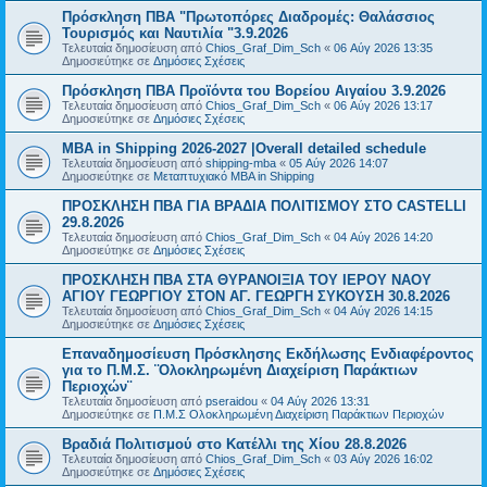
Πρόσκληση ΠΒΑ "Πρωτοπόρες Διαδρομές: Θαλάσσιος
Τουρισμός και Ναυτιλία "3.9.2026
Τελευταία δημοσίευση από
Chios_Graf_Dim_Sch
«
06 Αύγ 2026 13:35
Δημοσιεύτηκε σε
Δημόσιες Σχέσεις
Πρόσκληση ΠΒΑ Προϊόντα του Βορείου Αιγαίου 3.9.2026
Τελευταία δημοσίευση από
Chios_Graf_Dim_Sch
«
06 Αύγ 2026 13:17
Δημοσιεύτηκε σε
Δημόσιες Σχέσεις
MBA in Shipping 2026-2027 |Overall detailed schedule
Τελευταία δημοσίευση από
shipping-mba
«
05 Αύγ 2026 14:07
Δημοσιεύτηκε σε
Μεταπτυχιακό MBA in Shipping
ΠΡΟΣΚΛΗΣΗ ΠΒΑ ΓΙΑ ΒΡΑΔΙΑ ΠΟΛΙΤΙΣΜΟΥ ΣΤΟ CASTELLI
29.8.2026
Τελευταία δημοσίευση από
Chios_Graf_Dim_Sch
«
04 Αύγ 2026 14:20
Δημοσιεύτηκε σε
Δημόσιες Σχέσεις
ΠΡΟΣΚΛΗΣΗ ΠΒΑ ΣΤΑ ΘΥΡΑΝΟΙΞΙΑ ΤΟΥ ΙΕΡΟΥ ΝΑΟΥ
ΑΓΙΟΥ ΓΕΩΡΓΙΟΥ ΣΤΟΝ ΑΓ. ΓΕΩΡΓΗ ΣΥΚΟΥΣΗ 30.8.2026
Τελευταία δημοσίευση από
Chios_Graf_Dim_Sch
«
04 Αύγ 2026 14:15
Δημοσιεύτηκε σε
Δημόσιες Σχέσεις
Επαναδημοσίευση Πρόσκλησης Εκδήλωσης Ενδιαφέροντος
για το Π.Μ.Σ. ¨Ολοκληρωμένη Διαχείριση Παράκτιων
Περιοχών¨
Τελευταία δημοσίευση από
pseraidou
«
04 Αύγ 2026 13:31
Δημοσιεύτηκε σε
Π.Μ.Σ Ολοκληρωμένη Διαχείριση Παράκτιων Περιοχών
Βραδιά Πολιτισμού στο Κατέλλι της Χίου 28.8.2026
Τελευταία δημοσίευση από
Chios_Graf_Dim_Sch
«
03 Αύγ 2026 16:02
Δημοσιεύτηκε σε
Δημόσιες Σχέσεις