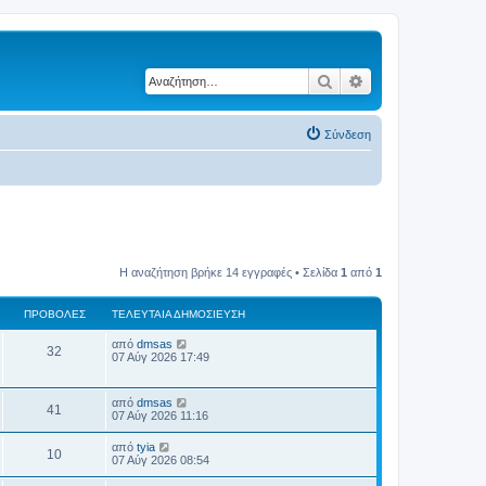
Αναζήτηση
Ειδική αναζήτηση
Σύνδεση
Η αναζήτηση βρήκε 14 εγγραφές • Σελίδα
1
από
1
ΠΡΟΒΟΛΈΣ
ΤΕΛΕΥΤΑΊΑ ΔΗΜΟΣΊΕΥΣΗ
Τ
από
dmsas
Π
32
ε
07 Αύγ 2026 17:49
λ
ρ
ε
υ
Τ
από
dmsas
ο
Π
τ
41
ε
07 Αύγ 2026 11:16
α
λ
β
ί
ρ
ε
Τ
α
από
tyia
Π
10
υ
ε
δ
07 Αύγ 2026 08:54
ο
ο
τ
λ
η
α
ρ
ε
μ