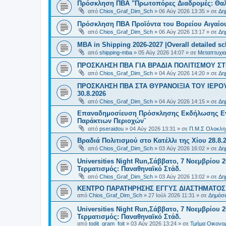
Πρόσκληση ΠΒΑ "Πρωτοπόρες Διαδρομές: Θαλά
από
Chios_Graf_Dim_Sch
»
06 Αύγ 2026 13:35
» σε
Δη
Πρόσκληση ΠΒΑ Προϊόντα του Βορείου Αιγαίου
από
Chios_Graf_Dim_Sch
»
06 Αύγ 2026 13:17
» σε
Δη
MBA in Shipping 2026-2027 |Overall detailed s
από
shipping-mba
»
05 Αύγ 2026 14:07
» σε
Μεταπτυχια
ΠΡΟΣΚΛΗΣΗ ΠΒΑ ΓΙΑ ΒΡΑΔΙΑ ΠΟΛΙΤΙΣΜΟΥ ΣΤΟ
από
Chios_Graf_Dim_Sch
»
04 Αύγ 2026 14:20
» σε
Δη
ΠΡΟΣΚΛΗΣΗ ΠΒΑ ΣΤΑ ΘΥΡΑΝΟΙΞΙΑ ΤΟΥ ΙΕΡΟ
30.8.2026
από
Chios_Graf_Dim_Sch
»
04 Αύγ 2026 14:15
» σε
Δη
Επαναδημοσίευση Πρόσκλησης Εκδήλωσης Ενδι
Παράκτιων Περιοχών¨
από
pseraidou
»
04 Αύγ 2026 13:31
» σε
Π.Μ.Σ Ολοκληρ
Βραδιά Πολιτισμού στο Κατέλλι της Χίου 28.8.
από
Chios_Graf_Dim_Sch
»
03 Αύγ 2026 16:02
» σε
Δη
Universities Night Run,Σάββατο, 7 Νοεμβρίου 2
Τερματισμός: Παναθηναϊκό Στάδ.
από
Chios_Graf_Dim_Sch
»
03 Αύγ 2026 13:02
» σε
Δη
ΚΕΝΤΡΟ ΠΑΡΑΤΗΡΗΣΗΣ ΕΓΓΥΣ ΔΙΑΣΤΗΜΑΤΟΣ Χ
από
Chios_Graf_Dim_Sch
»
27 Ιούλ 2026 11:31
» σε
Δημόσι
Universities Night Run,Σάββατο, 7 Νοεμβρίου 2
Τερματισμός: Παναθηναϊκό Στάδ.
από
todit_gram_foit
»
03 Αύγ 2026 13:24
» σε
Τμήμα Οικονομ