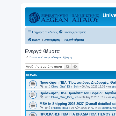
Unive
Γρήγορες συνδέσεις
Συχνές ερωτήσεις
Board
Αναζήτηση
Ενεργά θέματα
Ενεργά θέματα
Επιστροφή στην ειδική αναζήτηση
Αναζήτηση
Ειδική αναζήτηση
ΘΈΜΑΤΑ
Πρόσκληση ΠΒΑ "Πρωτοπόρες Διαδρομές: Θαλά
από
Chios_Graf_Dim_Sch
»
06 Αύγ 2026 13:35
» σε
Δη
Πρόσκληση ΠΒΑ Προϊόντα του Βορείου Αιγαίου
από
Chios_Graf_Dim_Sch
»
06 Αύγ 2026 13:17
» σε
Δη
MBA in Shipping 2026-2027 |Overall detailed s
από
shipping-mba
»
05 Αύγ 2026 14:07
» σε
Μεταπτυχια
ΠΡΟΣΚΛΗΣΗ ΠΒΑ ΓΙΑ ΒΡΑΔΙΑ ΠΟΛΙΤΙΣΜΟΥ ΣΤΟ