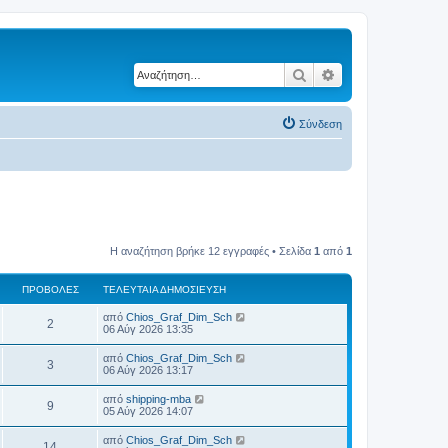
Αναζήτηση
Ειδική αναζήτηση
Σύνδεση
Η αναζήτηση βρήκε 12 εγγραφές • Σελίδα
1
από
1
ΠΡΟΒΟΛΈΣ
ΤΕΛΕΥΤΑΊΑ ΔΗΜΟΣΊΕΥΣΗ
Τ
από
Chios_Graf_Dim_Sch
Π
2
ε
06 Αύγ 2026 13:35
λ
ρ
ε
Τ
από
Chios_Graf_Dim_Sch
Π
3
υ
ε
06 Αύγ 2026 13:17
ο
τ
λ
α
ρ
ε
Τ
από
shipping-mba
β
ί
Π
9
υ
ε
05 Αύγ 2026 14:07
α
ο
τ
λ
δ
ο
α
ρ
ε
η
Τ
από
Chios_Graf_Dim_Sch
β
ί
Π
14
υ
μ