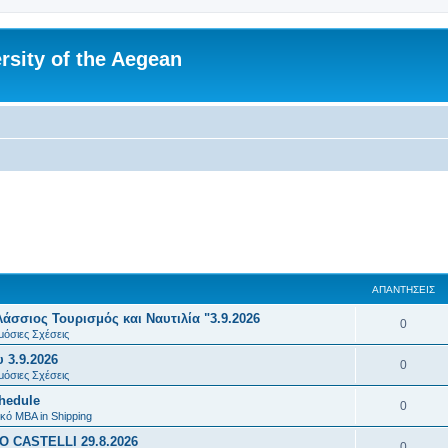
rsity of the Aegean
ΑΠΑΝΤΉΣΕΙΣ
σσιος Τουρισμός και Ναυτιλία "3.9.2026
Α
0
μόσιες Σχέσεις
π
 3.9.2026
Α
0
α
μόσιες Σχέσεις
π
chedule
ν
Α
0
α
κό MBA in Shipping
τ
π
 CASTELLI 29.8.2026
ν
Α
0