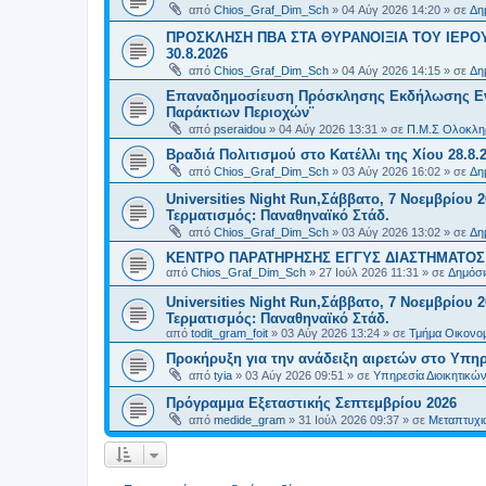
από
Chios_Graf_Dim_Sch
»
04 Αύγ 2026 14:20
» σε
Δη
ΠΡΟΣΚΛΗΣΗ ΠΒΑ ΣΤΑ ΘΥΡΑΝΟΙΞΙΑ ΤΟΥ ΙΕΡΟ
30.8.2026
από
Chios_Graf_Dim_Sch
»
04 Αύγ 2026 14:15
» σε
Δη
Επαναδημοσίευση Πρόσκλησης Εκδήλωσης Ενδι
Παράκτιων Περιοχών¨
από
pseraidou
»
04 Αύγ 2026 13:31
» σε
Π.Μ.Σ Ολοκληρ
Βραδιά Πολιτισμού στο Κατέλλι της Χίου 28.8.
από
Chios_Graf_Dim_Sch
»
03 Αύγ 2026 16:02
» σε
Δη
Universities Night Run,Σάββατο, 7 Νοεμβρίου 2
Τερματισμός: Παναθηναϊκό Στάδ.
από
Chios_Graf_Dim_Sch
»
03 Αύγ 2026 13:02
» σε
Δη
ΚΕΝΤΡΟ ΠΑΡΑΤΗΡΗΣΗΣ ΕΓΓΥΣ ΔΙΑΣΤΗΜΑΤΟΣ Χ
από
Chios_Graf_Dim_Sch
»
27 Ιούλ 2026 11:31
» σε
Δημόσι
Universities Night Run,Σάββατο, 7 Νοεμβρίου 2
Τερματισμός: Παναθηναϊκό Στάδ.
από
todit_gram_foit
»
03 Αύγ 2026 13:24
» σε
Τμήμα Οικονομ
Προκήρυξη για την ανάδειξη αιρετών στο Υπη
από
tyia
»
03 Αύγ 2026 09:51
» σε
Υπηρεσία Διοικητικ
Πρόγραμμα Εξεταστικής Σεπτεμβρίου 2026
από
medide_gram
»
31 Ιούλ 2026 09:37
» σε
Μεταπτυχι