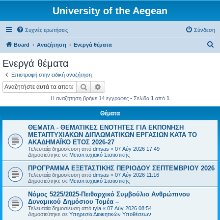
University of the Aegean
Συχνές ερωτήσεις
Σύνδεση
Α
Board
Αναζήτηση
Ενεργά θέματα
ν
Ενεργά θέματα
α
Επιστροφή στην ειδική αναζήτηση
ζ
Αναζήτηση
Ειδική αναζήτηση
ή
Η αναζήτηση βρήκε 14 εγγραφές • Σελίδα
1
από
1
τ
Θέματα
η
ΘΕΜΑΤΑ - ΘΕΜΑΤΙΚΕΣ ΕΝΟΤΗΤΕΣ ΓΙΑ ΕΚΠΟΝΗΣΗ
σ
ΜΕΤΑΠΤΥΧΙΑΚΩΝ ΔΙΠΛΩΜΑΤΙΚΩΝ ΕΡΓΑΣΙΩΝ ΚΑΤΑ ΤΟ
η
ΑΚΑΔΗΜΑΪΚΟ ΕΤΟΣ 2026-27
Τελευταία δημοσίευση από
dmsas
«
07 Αύγ 2026 17:49
Δημοσιεύτηκε σε
Μεταπτυχιακό Στατιστικής
ΠΡΟΓΡΑΜΜΑ ΕΞΕΤΑΣΤΙΚΗΣ ΠΕΡΙΟΔΟΥ ΣΕΠΤΕΜΒΡΙΟΥ 2026
Τελευταία δημοσίευση από
dmsas
«
07 Αύγ 2026 11:16
Δημοσιεύτηκε σε
Μεταπτυχιακό Στατιστικής
Νόμος 5225/2025-Πειθαρχικό Συμβούλιο Ανθρώπινου
Δυναμικού Δημόσιου Τομέα –
Τελευταία δημοσίευση από
tyia
«
07 Αύγ 2026 08:54
Δημοσιεύτηκε σε
Υπηρεσία Διοικητικών Υποθέσεων