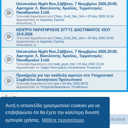
Universities Night Run,Σάββατο, 7 Νοεμβρίου 2026,20:00,
Αφετηρία: Λ. Βασιλίσσης Αμαλίας, Τερματισμός:
Παναθηναϊκό Στάδ.
Τελευταία δημοσίευση από
Chios_Graf_Dim_Sch
«
03 Αύγ 2026 15:54
Δημοσιεύτηκε σε
Δημόσιες Σχέσεις
Απαντήσεις:
1
ΚΕΝΤΡΟ ΠΑΡΑΤΗΡΗΣΗΣ ΕΓΓΥΣ ΔΙΑΣΤΗΜΑΤΟΣ ΧΙΟΥ
19.8.2026
Τελευταία δημοσίευση από
Chios_Graf_Dim_Sch
«
03 Αύγ 2026 13:45
Δημοσιεύτηκε σε
Δημόσιες Σχέσεις
Απαντήσεις:
1
Universities Night Run,Σάββατο, 7 Νοεμβρίου 2026,20:00,
Αφετηρία: Λ. Βασιλίσσης Αμαλίας, Τερματισμός:
Παναθηναϊκό Στάδ.
Τελευταία δημοσίευση από
todit_gram_foit
«
03 Αύγ 2026 13:24
Δημοσιεύτηκε σε
Τμήμα Οικονομικής και Διοίκησης Τουρισμού
Προκήρυξη για την ανάδειξη αιρετών στο Υπηρεσιακό
Συμβούλιο Διοικητικού Προσωπικού
Τελευταία δημοσίευση από
tyia
«
03 Αύγ 2026 09:51
Δημοσιεύτηκε σε
Υπηρεσία Διοικητικών Υποθέσεων
Η αναζήτηση βρήκε 14 εγγραφές • Σελίδα
1
από
1
Αυτή η ιστοσελίδα χρησιμοποιεί cookies για να
επιβεβαιώσει ότι θα έχετε την καλύτερη δυνατή
Board
Διαγραφή cookies
Όλοι οι χρόνοι είναι
UTC+03:00
εμπειρία χρήσης.
Μάθετε περισσότερα