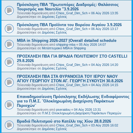
Πρόσκληση ΠΒΑ "Πρωτοπόρες Διαδρομές: Θαλάσσιος
Τουρισμός και Ναυτιλία "3.9.2026
Τελευταία δημοσίευση από
Chios_Graf_Dim_Sch
«
06 Αύγ 2026 13:35
Δημοσιεύτηκε σε
Δημόσιες Σχέσεις
Πρόσκληση ΠΒΑ Προϊόντα του Βορείου Αιγαίου 3.9.2026
Τελευταία δημοσίευση από
Chios_Graf_Dim_Sch
«
06 Αύγ 2026 13:17
Δημοσιεύτηκε σε
Δημόσιες Σχέσεις
MBA in Shipping 2026-2027 |Overall detailed schedule
Τελευταία δημοσίευση από
shipping-mba
«
05 Αύγ 2026 14:07
Δημοσιεύτηκε σε
Μεταπτυχιακό MBA in Shipping
ΠΡΟΣΚΛΗΣΗ ΠΒΑ ΓΙΑ ΒΡΑΔΙΑ ΠΟΛΙΤΙΣΜΟΥ ΣΤΟ CASTELLI
29.8.2026
Τελευταία δημοσίευση από
Chios_Graf_Dim_Sch
«
04 Αύγ 2026 14:20
Δημοσιεύτηκε σε
Δημόσιες Σχέσεις
ΠΡΟΣΚΛΗΣΗ ΠΒΑ ΣΤΑ ΘΥΡΑΝΟΙΞΙΑ ΤΟΥ ΙΕΡΟΥ ΝΑΟΥ
ΑΓΙΟΥ ΓΕΩΡΓΙΟΥ ΣΤΟΝ ΑΓ. ΓΕΩΡΓΗ ΣΥΚΟΥΣΗ 30.8.2026
Τελευταία δημοσίευση από
Chios_Graf_Dim_Sch
«
04 Αύγ 2026 14:15
Δημοσιεύτηκε σε
Δημόσιες Σχέσεις
Επαναδημοσίευση Πρόσκλησης Εκδήλωσης Ενδιαφέροντος
για το Π.Μ.Σ. ¨Ολοκληρωμένη Διαχείριση Παράκτιων
Περιοχών¨
Τελευταία δημοσίευση από
pseraidou
«
04 Αύγ 2026 13:31
Δημοσιεύτηκε σε
Π.Μ.Σ Ολοκληρωμένη Διαχείριση Παράκτιων Περιοχών
Βραδιά Πολιτισμού στο Κατέλλι της Χίου 28.8.2026
Τελευταία δημοσίευση από
Chios_Graf_Dim_Sch
«
03 Αύγ 2026 16:02
Δημοσιεύτηκε σε
Δημόσιες Σχέσεις