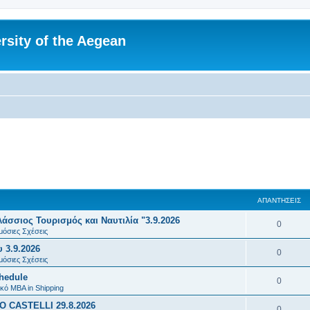
rsity of the Aegean
ΑΠΑΝΤΉΣΕΙΣ
σσιος Τουρισμός και Ναυτιλία "3.9.2026
Α
0
μόσιες Σχέσεις
π
 3.9.2026
Α
0
α
μόσιες Σχέσεις
π
chedule
ν
Α
0
α
κό MBA in Shipping
τ
π
 CASTELLI 29.8.2026
ν
Α
0