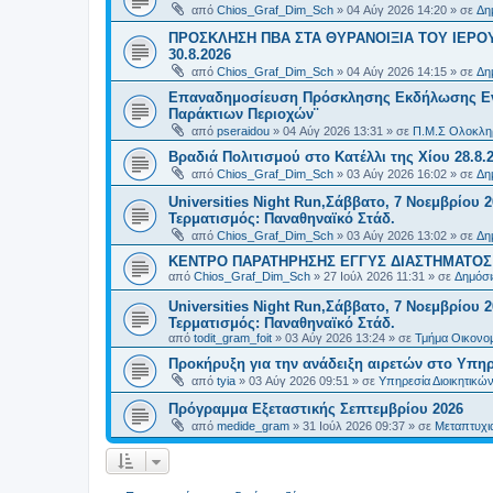
από
Chios_Graf_Dim_Sch
»
04 Αύγ 2026 14:20
» σε
Δη
ΠΡΟΣΚΛΗΣΗ ΠΒΑ ΣΤΑ ΘΥΡΑΝΟΙΞΙΑ ΤΟΥ ΙΕΡΟ
30.8.2026
από
Chios_Graf_Dim_Sch
»
04 Αύγ 2026 14:15
» σε
Δη
Επαναδημοσίευση Πρόσκλησης Εκδήλωσης Ενδι
Παράκτιων Περιοχών¨
από
pseraidou
»
04 Αύγ 2026 13:31
» σε
Π.Μ.Σ Ολοκληρ
Βραδιά Πολιτισμού στο Κατέλλι της Χίου 28.8.
από
Chios_Graf_Dim_Sch
»
03 Αύγ 2026 16:02
» σε
Δη
Universities Night Run,Σάββατο, 7 Νοεμβρίου 2
Τερματισμός: Παναθηναϊκό Στάδ.
από
Chios_Graf_Dim_Sch
»
03 Αύγ 2026 13:02
» σε
Δη
ΚΕΝΤΡΟ ΠΑΡΑΤΗΡΗΣΗΣ ΕΓΓΥΣ ΔΙΑΣΤΗΜΑΤΟΣ Χ
από
Chios_Graf_Dim_Sch
»
27 Ιούλ 2026 11:31
» σε
Δημόσι
Universities Night Run,Σάββατο, 7 Νοεμβρίου 2
Τερματισμός: Παναθηναϊκό Στάδ.
από
todit_gram_foit
»
03 Αύγ 2026 13:24
» σε
Τμήμα Οικονομ
Προκήρυξη για την ανάδειξη αιρετών στο Υπη
από
tyia
»
03 Αύγ 2026 09:51
» σε
Υπηρεσία Διοικητικ
Πρόγραμμα Εξεταστικής Σεπτεμβρίου 2026
από
medide_gram
»
31 Ιούλ 2026 09:37
» σε
Μεταπτυχι