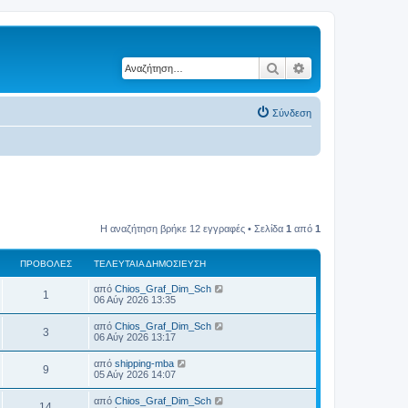
Αναζήτηση
Ειδική αναζήτηση
Σύνδεση
Η αναζήτηση βρήκε 12 εγγραφές • Σελίδα
1
από
1
ΠΡΟΒΟΛΈΣ
ΤΕΛΕΥΤΑΊΑ ΔΗΜΟΣΊΕΥΣΗ
Τ
από
Chios_Graf_Dim_Sch
Π
1
ε
06 Αύγ 2026 13:35
λ
ρ
ε
Τ
από
Chios_Graf_Dim_Sch
Π
3
υ
ε
06 Αύγ 2026 13:17
ο
τ
λ
α
ρ
ε
Τ
από
shipping-mba
β
ί
Π
9
υ
ε
05 Αύγ 2026 14:07
α
ο
τ
λ
δ
ο
α
ρ
ε
η
Τ
από
Chios_Graf_Dim_Sch
β
ί
Π
14
υ
μ